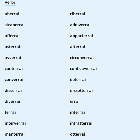
Verbi
aberrai
riberrai
straberrai
addiverrai
afferrai
apparterrai
asterrai
atterrai
avverrai
circonverrai
conterrai
contravverrai
converrai
deterrai
disserrai
dissotterrai
diverrai
errai
ferrai
interrai
interverrai
intratterrai
manterrai
otterrai