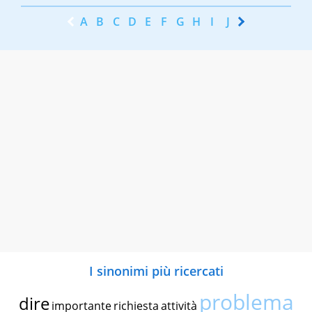
A
B
C
D
E
F
G
H
I
J
K
L
M
N
I sinonimi più ricercati
problema
dire
importante
richiesta
attività