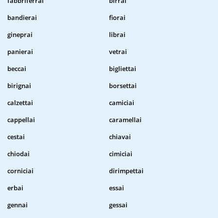
fabbriferrai
birrai
bandierai
fiorai
gineprai
librai
panierai
vetrai
beccai
bigliettai
birignai
borsettai
calzettai
camiciai
cappellai
caramellai
cestai
chiavai
chiodai
cimiciai
corniciai
dirimpettai
erbai
essai
gennai
gessai