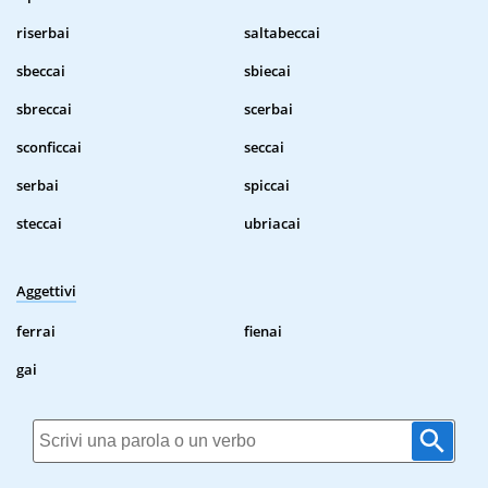
riserbai
saltabeccai
sbeccai
sbiecai
sbreccai
scerbai
sconficcai
seccai
serbai
spiccai
steccai
ubriacai
Aggettivi
ferrai
fienai
gai