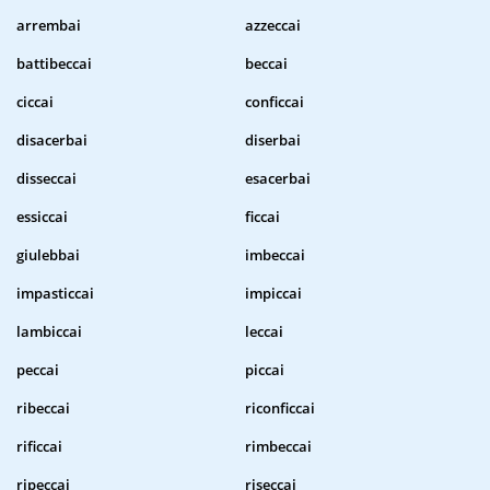
arrembai
azzeccai
battibeccai
beccai
ciccai
conficcai
disacerbai
diserbai
disseccai
esacerbai
essiccai
ficcai
giulebbai
imbeccai
impasticcai
impiccai
lambiccai
leccai
peccai
piccai
ribeccai
riconficcai
rificcai
rimbeccai
ripeccai
riseccai