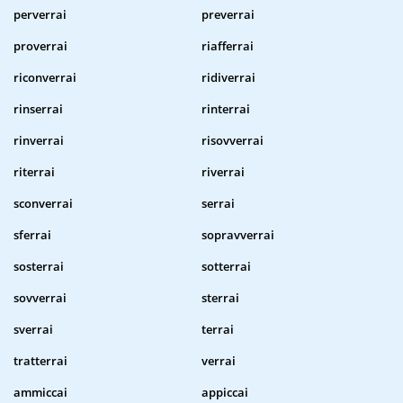
perverrai
preverrai
proverrai
riafferrai
riconverrai
ridiverrai
rinserrai
rinterrai
rinverrai
risovverrai
riterrai
riverrai
sconverrai
serrai
sferrai
sopravverrai
sosterrai
sotterrai
sovverrai
sterrai
sverrai
terrai
tratterrai
verrai
ammiccai
appiccai