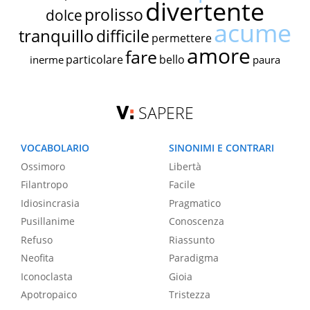
divertente
prolisso
dolce
acume
tranquillo
difficile
permettere
amore
fare
particolare
bello
inerme
paura
SAPERE
VOCABOLARIO
SINONIMI E CONTRARI
Ossimoro
Libertà
Filantropo
Facile
Idiosincrasia
Pragmatico
Pusillanime
Conoscenza
Refuso
Riassunto
Neofita
Paradigma
Iconoclasta
Gioia
Apotropaico
Tristezza