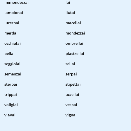
immondezzai
lai
lampionai
liutai
lucernai
macellai
merdai
mondezzai
occhialai
ombrellai
pellai
piastrellai
seggiolai
sellai
semenzai
serpai
sterpai
stipettai
trippai
uccellai
valigiai
vespai
viavai
vignai