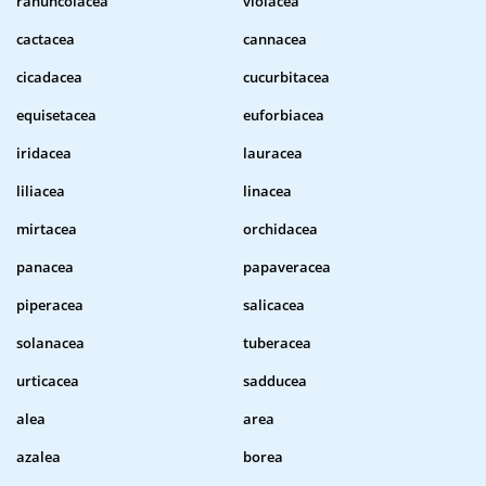
ranuncolacea
violacea
cactacea
cannacea
cicadacea
cucurbitacea
equisetacea
euforbiacea
iridacea
lauracea
liliacea
linacea
mirtacea
orchidacea
panacea
papaveracea
piperacea
salicacea
solanacea
tuberacea
urticacea
sadducea
alea
area
azalea
borea