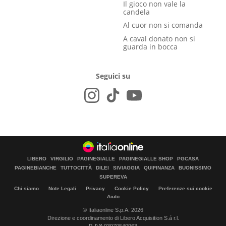
Il gioco non vale la
candela
Al cuor non si comanda
A caval donato non si
guarda in bocca
Seguici su
LIBERO
VIRGILIO
PAGINEGIALLE
PAGINEGIALLE SHOP
PGCASA
PAGINEBIANCHE
TUTTOCITTÀ
DILEI
SIVIAGGIA
QUIFINANZA
BUONISSIMO
SUPEREVA
Chi siamo
Note Legali
Privacy
Cookie Policy
Preferenze sui cookie
Aiuto
© Italiaonline S.p.A. 2026
Direzione e coordinamento di Libero Acquisition S.á r.l.