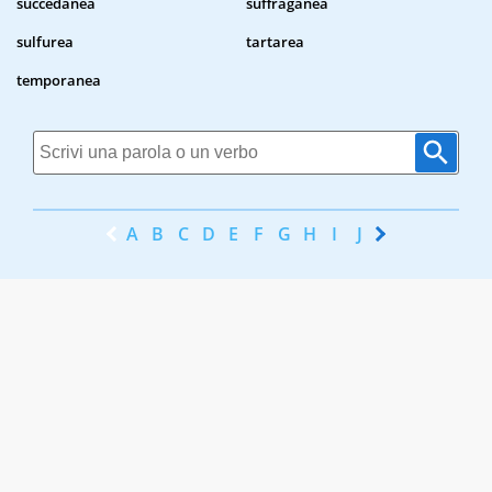
succedanea
suffraganea
sulfurea
tartarea
temporanea
A
B
C
D
E
F
G
H
I
J
K
L
M
N