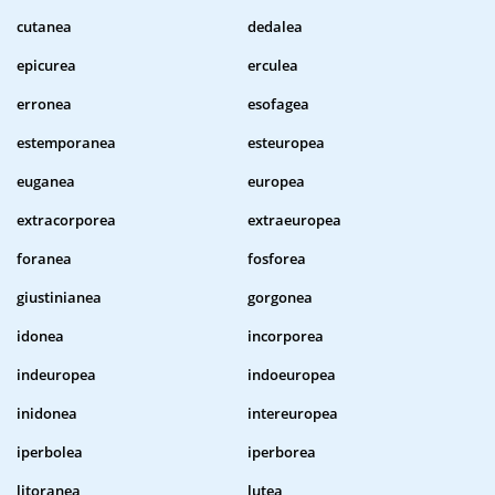
cutanea
dedalea
epicurea
erculea
erronea
esofagea
estemporanea
esteuropea
euganea
europea
extracorporea
extraeuropea
foranea
fosforea
giustinianea
gorgonea
idonea
incorporea
indeuropea
indoeuropea
inidonea
intereuropea
iperbolea
iperborea
litoranea
lutea