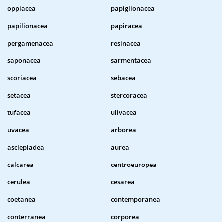
oppiacea
papiglionacea
papilionacea
papiracea
pergamenacea
resinacea
saponacea
sarmentacea
scoriacea
sebacea
setacea
stercoracea
tufacea
ulivacea
uvacea
arborea
asclepiadea
aurea
calcarea
centroeuropea
cerulea
cesarea
coetanea
contemporanea
conterranea
corporea