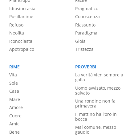
Filantropo
Facile
Idiosincrasia
Pragmatico
Pusillanime
Conoscenza
Refuso
Riassunto
Neofita
Paradigma
Iconoclasta
Gioia
Apotropaico
Tristezza
RIME
PROVERBI
Vita
La verità vien sempre a
galla
Sole
Uomo avvisato, mezzo
Casa
salvato
Mare
Una rondine non fa
primavera
Amore
Il mattino ha l'oro in
Cuore
bocca
Amici
Mal comune, mezzo
Bene
gaudio