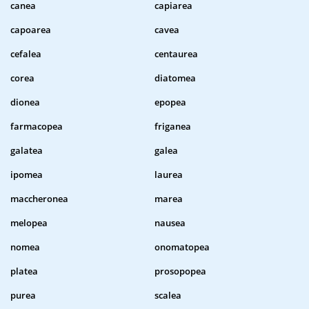
canea
capiarea
capoarea
cavea
cefalea
centaurea
corea
diatomea
dionea
epopea
farmacopea
friganea
galatea
galea
ipomea
laurea
maccheronea
marea
melopea
nausea
nomea
onomatopea
platea
prosopopea
purea
scalea