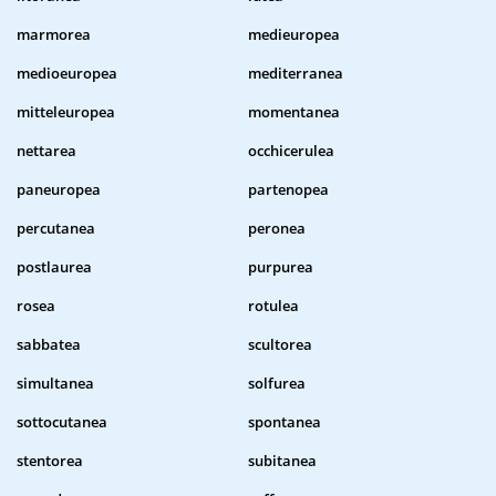
marmorea
medieuropea
medioeuropea
mediterranea
mitteleuropea
momentanea
nettarea
occhicerulea
paneuropea
partenopea
percutanea
peronea
postlaurea
purpurea
rosea
rotulea
sabbatea
scultorea
simultanea
solfurea
sottocutanea
spontanea
stentorea
subitanea