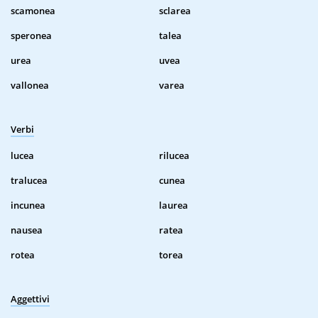
scamonea
sclarea
speronea
talea
urea
uvea
vallonea
varea
Verbi
lucea
rilucea
tralucea
cunea
incunea
laurea
nausea
ratea
rotea
torea
Aggettivi