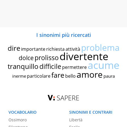
I sinonimi più ricercati
problema
dire
importante
richiesta
attività
divertente
prolisso
dolce
acume
tranquillo
difficile
permettere
amore
fare
particolare
bello
inerme
paura
SAPERE
VOCABOLARIO
SINONIMI E CONTRARI
Ossimoro
Libertà