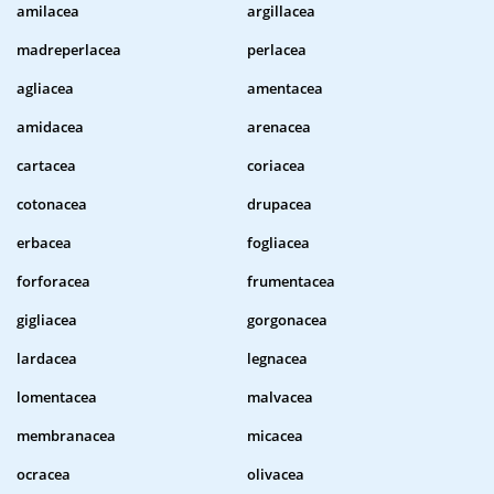
amilacea
argillacea
madreperlacea
perlacea
agliacea
amentacea
amidacea
arenacea
cartacea
coriacea
cotonacea
drupacea
erbacea
fogliacea
forforacea
frumentacea
gigliacea
gorgonacea
lardacea
legnacea
lomentacea
malvacea
membranacea
micacea
ocracea
olivacea