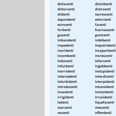
disfacenti
disinibenti
distorcenti
distraenti
elidenti
escrescenti
espandenti
estorcenti
evincenti
facenti
forbenti
fuoriuscenti
guaenti
gualcenti
imbandenti
imbibenti
impedenti
imputridenti
inaridenti
incaparbenti
incombenti
increscenti
inducenti
infarcenti
infurbenti
ingobbenti
inorridenti
instupidenti
intercedenti
interdicenti
intorbidenti
intorpidenti
introducenti
intumidenti
invadenti
inviscidenti
irrigidenti
irruvidenti
ledenti
liquefacenti
marcenti
mescenti
nocenti
offendenti