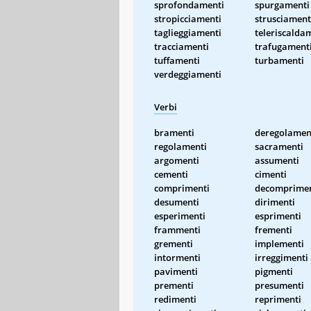
sprofondamenti
spurgamenti
stropicciamenti
strusciament
taglieggiamenti
teleriscalda
tracciamenti
trafugament
tuffamenti
turbamenti
verdeggiamenti
Verbi
bramenti
deregolamen
regolamenti
sacramenti
argomenti
assumenti
cementi
cimenti
comprimenti
decomprimen
desumenti
dirimenti
esperimenti
esprimenti
frammenti
frementi
grementi
implementi
intormenti
irreggimenti
pavimenti
pigmenti
prementi
presumenti
redimenti
reprimenti