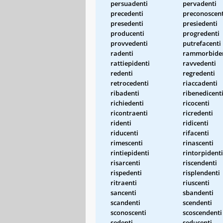
persuadenti
pervadenti
precedenti
preconoscent
presedenti
presiedenti
producenti
progredenti
provvedenti
putrefacenti
radenti
rammorbide
rattiepidenti
ravvedenti
redenti
regredenti
retrocedenti
riaccadenti
ribadenti
ribenedicent
richiedenti
ricocenti
ricontraenti
ricredenti
ridenti
ridicenti
riducenti
rifacenti
rimescenti
rinascenti
rintiepidenti
rintorpidenti
risarcenti
riscendenti
rispedenti
risplendenti
ritraenti
riuscenti
sancenti
sbandenti
scandenti
scendenti
sconoscenti
scoscendenti
sedenti
seducenti