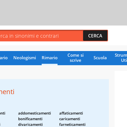
Come si
Strum
ario
Neologismi
Rimario
Scuola
scrive
Uti
menti
nti
addomesticamenti
affaticamenti
i
bonificamenti
caricamenti
i
divaricamenti
farneticamenti