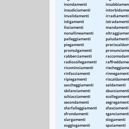
inondamenti
insabbiamen
insudiciamenti
intorbidame
invalidamenti
irradiamenti
istigamenti
istradamenti
lisciamenti
mandamenti
nonallineamenti
oltraggiamen
palleggiamenti
paludamenti
piegamenti
preriscaldam
promulgamenti
pronunciame
rabberciamenti
raccomodam
radiocollegamenti
raffreddame
ricominciamenti
riecheggiame
rinfacciamenti
rinnegament
ripiegamenti
riscaldament
saccheggiamenti
saldamenti
sbilanciamenti
sbucciament
schiacciamenti
scollegament
secondamenti
segregament
sfarfalleggiamenti
sfasciamenti
sfrondamenti
sganciament
slargamenti
slogamenti
soggiogamenti
spaiamenti