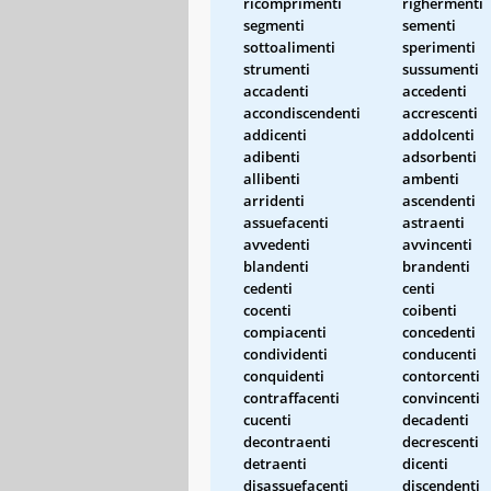
ricomprimenti
righermenti
segmenti
sementi
sottoalimenti
sperimenti
strumenti
sussumenti
accadenti
accedenti
accondiscendenti
accrescenti
addicenti
addolcenti
adibenti
adsorbenti
allibenti
ambenti
arridenti
ascendenti
assuefacenti
astraenti
avvedenti
avvincenti
blandenti
brandenti
cedenti
centi
cocenti
coibenti
compiacenti
concedenti
condividenti
conducenti
conquidenti
contorcenti
contraffacenti
convincenti
cucenti
decadenti
decontraenti
decrescenti
detraenti
dicenti
disassuefacenti
discendenti