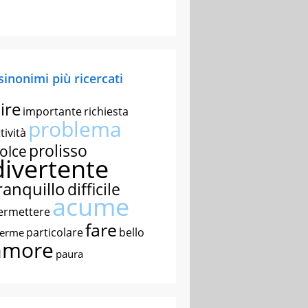
 sinonimi più ricercati
ire
importante
richiesta
problema
tività
prolisso
olce
divertente
ranquillo
difficile
acume
ermettere
fare
particolare
bello
nerme
amore
paura