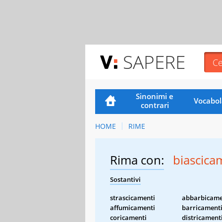
SAPERE
Sinonimi e
Vocabol
contrari
HOME
RIME
Rima con:
biascica
Sostantivi
strascicamenti
abbarbicame
affumicamenti
barricament
coricamenti
districament