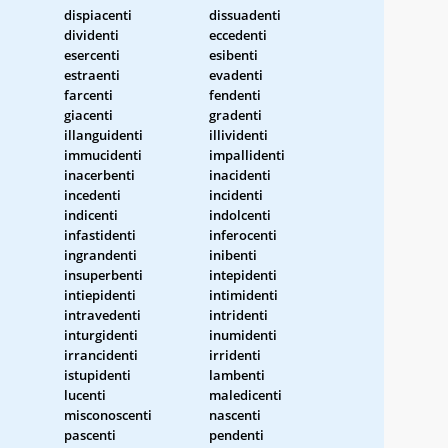
dispiacenti
dissuadenti
dividenti
eccedenti
esercenti
esibenti
estraenti
evadenti
farcenti
fendenti
giacenti
gradenti
illanguidenti
illividenti
immucidenti
impallidenti
inacerbenti
inacidenti
incedenti
incidenti
indicenti
indolcenti
infastidenti
inferocenti
ingrandenti
inibenti
insuperbenti
intepidenti
intiepidenti
intimidenti
intravedenti
intridenti
inturgidenti
inumidenti
irrancidenti
irridenti
istupidenti
lambenti
lucenti
maledicenti
misconoscenti
nascenti
pascenti
pendenti