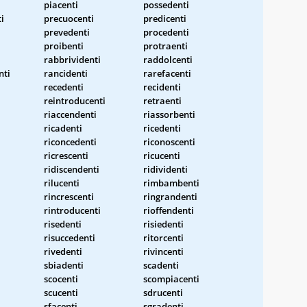
piacenti
possedenti
i
precuocenti
predicenti
prevedenti
procedenti
proibenti
protraenti
rabbrividenti
raddolcenti
nti
rancidenti
rarefacenti
recedenti
recidenti
reintroducenti
retraenti
riaccendenti
riassorbenti
i
ricadenti
ricedenti
riconcedenti
riconoscenti
ricrescenti
ricucenti
ridiscendenti
ridividenti
rilucenti
rimbambenti
rincrescenti
ringrandenti
rintroducenti
rioffendenti
risedenti
risiedenti
risuccedenti
ritorcenti
rivedenti
rivincenti
sbiadenti
scadenti
scocenti
scompiacenti
scucenti
sdrucenti
sfacenti
sgradenti