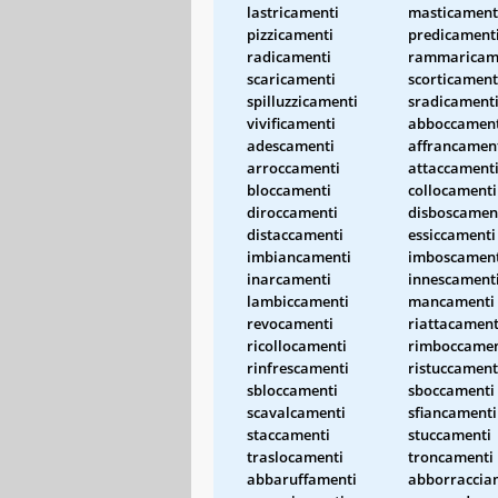
lastricamenti
masticament
pizzicamenti
predicament
radicamenti
rammaricam
scaricamenti
scorticament
spilluzzicamenti
sradicament
vivificamenti
abboccament
adescamenti
affrancamen
arroccamenti
attaccament
bloccamenti
collocamenti
diroccamenti
disboscamen
distaccamenti
essiccamenti
imbiancamenti
imboscament
inarcamenti
innescament
lambiccamenti
mancamenti
revocamenti
riattacament
ricollocamenti
rimboccamen
rinfrescamenti
ristuccament
sbloccamenti
sboccamenti
scavalcamenti
sfiancamenti
staccamenti
stuccamenti
traslocamenti
troncamenti
abbaruffamenti
abborraccia