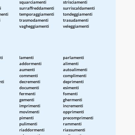
squarciamenti
strisciamenti
i
surraffreddamenti
surriscaldamenti
menti
temporaggiamenti
tondeggiamenti
i
trasmodamenti
trasudamenti
vagheggiamenti
veleggiamenti
ti
lamenti
parlamenti
addormenti
alimenti
aumenti
autoalimenti
commenti
complimenti
ti
decrementi
deprimenti
documenti
esimenti
fermenti
fomenti
gementi
ghermenti
imprimenti
incrementi
movimenti
opprimenti
pimenti
precomprimenti
pulimenti
rammenti
riaddormenti
riassumenti