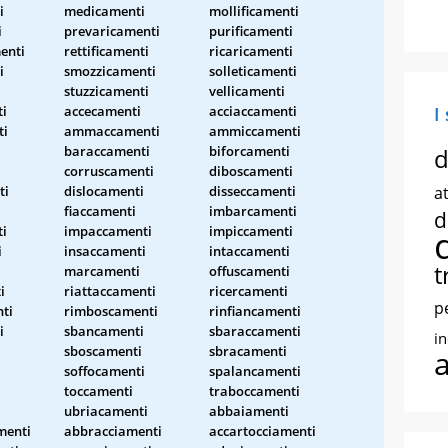
i
medicamenti
mollificamenti
i
prevaricamenti
purificamenti
enti
rettificamenti
ricaricamenti
i
smozzicamenti
solleticamenti
i
stuzzicamenti
vellicamenti
i
accecamenti
acciaccamenti
I
ti
ammaccamenti
ammiccamenti
i
baraccamenti
biforcamenti
d
corruscamenti
diboscamenti
ti
dislocamenti
disseccamenti
at
fiaccamenti
imbarcamenti
d
i
impaccamenti
impiccamenti
i
insaccamenti
intaccamenti
t
marcamenti
offuscamenti
i
riattaccamenti
ricercamenti
p
ti
rimboscamenti
rinfiancamenti
i
sbancamenti
sbaraccamenti
i
sboscamenti
sbracamenti
soffocamenti
spalancamenti
toccamenti
traboccamenti
ubriacamenti
abbaiamenti
menti
abbracciamenti
accartocciamenti