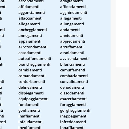
nti
accorciamenti
adagiamenti
enti
affidamenti
afflosciamenti
i
agganciamenti
agghindamenti
ti
allacciamenti
allagamenti
allogamenti
allungamenti
nti
ancheggiamenti
andamenti
ti
annegamenti
annidamenti
i
appaiamenti
appiedamenti
i
arrotondamenti
arruffamenti
i
assodamenti
assoldamenti
i
autoaffondamenti
avvicendamenti
ti
biancheggiamenti
bilanciamenti
cambiamenti
camuffamenti
comandamenti
combaciamenti
nti
conturbamenti
convalidamenti
i
delineamenti
denudamenti
ti
dispiegamenti
dissodamenti
i
equipaggiamenti
esacerbamenti
ti
fondamenti
foraggiamenti
ti
gonfiamenti
gorgheggiamenti
nti
inaffiamenti
inappagamenti
enti
infeudamenti
infreddamenti
i
ingolfamenti
innaffiamenti