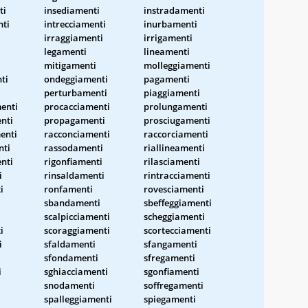
ti
insediamenti
instradamenti
nti
intrecciamenti
inurbamenti
irraggiamenti
irrigamenti
legamenti
lineamenti
mitigamenti
molleggiamenti
ti
ondeggiamenti
pagamenti
perturbamenti
piaggiamenti
enti
procacciamenti
prolungamenti
nti
propagamenti
prosciugamenti
enti
racconciamenti
raccorciamenti
nti
rassodamenti
riallineamenti
nti
rigonfiamenti
rilasciamenti
i
rinsaldamenti
rintracciamenti
i
ronfamenti
rovesciamenti
sbandamenti
sbeffeggiamenti
i
scalpicciamenti
scheggiamenti
i
scoraggiamenti
scortecciamenti
i
sfaldamenti
sfangamenti
sfondamenti
sfregamenti
i
sghiacciamenti
sgonfiamenti
snodamenti
soffregamenti
spalleggiamenti
spiegamenti