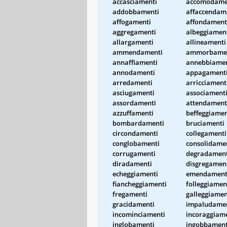
accasciamenti
accomodame
addobbamenti
affaccendam
affogamenti
affondament
aggregamenti
albeggiamen
allargamenti
allineamenti
ammendamenti
ammorbame
annaffiamenti
annebbiamen
annodamenti
appagament
arredamenti
arricciament
asciugamenti
associament
assordamenti
attendament
azzuffamenti
beffeggiamen
bombardamenti
bruciamenti
circondamenti
collegamenti
conglobamenti
consolidame
corrugamenti
degradament
diradamenti
disgregamen
echeggiamenti
emendament
fiancheggiamenti
folleggiamen
fregamenti
galleggiamen
gracidamenti
impaludame
incominciamenti
incoraggiam
inglobamenti
ingobbament