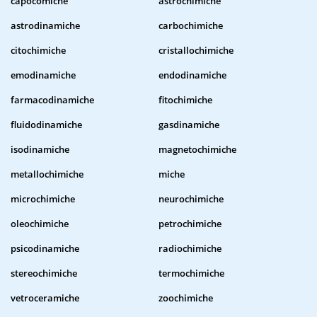
capocomiche
astrochimiche
astrodinamiche
carbochimiche
citochimiche
cristallochimiche
emodinamiche
endodinamiche
farmacodinamiche
fitochimiche
fluidodinamiche
gasdinamiche
isodinamiche
magnetochimiche
metallochimiche
miche
microchimiche
neurochimiche
oleochimiche
petrochimiche
psicodinamiche
radiochimiche
stereochimiche
termochimiche
vetroceramiche
zoochimiche