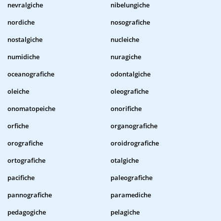
nevralgiche
nibelungiche
nordiche
nosografiche
nostalgiche
nucleiche
numidiche
nuragiche
oceanografiche
odontalgiche
oleiche
oleografiche
onomatopeiche
onorifiche
orfiche
organografiche
orografiche
oroidrografiche
ortografiche
otalgiche
pacifiche
paleografiche
pannografiche
paramediche
pedagogiche
pelagiche