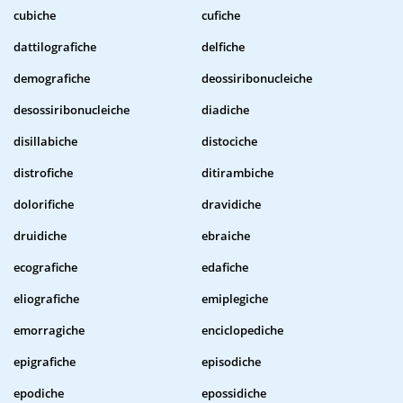
cubiche
cufiche
dattilografiche
delfiche
demografiche
deossiribonucleiche
desossiribonucleiche
diadiche
disillabiche
distociche
distrofiche
ditirambiche
dolorifiche
dravidiche
druidiche
ebraiche
ecografiche
edafiche
eliografiche
emiplegiche
emorragiche
enciclopediche
epigrafiche
episodiche
epodiche
epossidiche