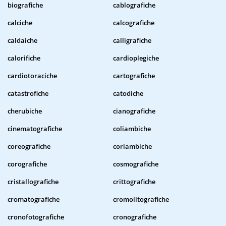
biografiche
cablografiche
calciche
calcografiche
caldaiche
calligrafiche
calorifiche
cardioplegiche
cardiotoraciche
cartografiche
catastrofiche
catodiche
cherubiche
cianografiche
cinematografiche
coliambiche
coreografiche
coriambiche
corografiche
cosmografiche
cristallografiche
crittografiche
cromatografiche
cromolitografiche
cronofotografiche
cronografiche