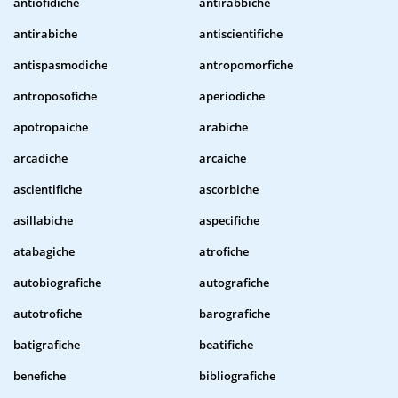
antiofidiche
antirabbiche
antirabiche
antiscientifiche
antispasmodiche
antropomorfiche
antroposofiche
aperiodiche
apotropaiche
arabiche
arcadiche
arcaiche
ascientifiche
ascorbiche
asillabiche
aspecifiche
atabagiche
atrofiche
autobiografiche
autografiche
autotrofiche
barografiche
batigrafiche
beatifiche
benefiche
bibliografiche