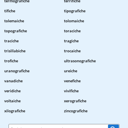
termografiche
terrifiche
tifiche
tipografiche
tolemaiche
tolomaiche
topografiche
toraciche
traciche
tragiche
trisillabiche
trocaiche
trofiche
ultrasonografiche
uranografiche
ureiche
vanadiche
venefiche
veridiche
vivifiche
voltaiche
xerografiche
xilografiche
zincografiche