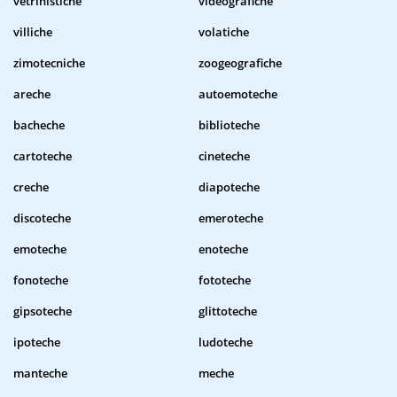
vetrinistiche
videografiche
villiche
volatiche
zimotecniche
zoogeografiche
areche
autoemoteche
bacheche
biblioteche
cartoteche
cineteche
creche
diapoteche
discoteche
emeroteche
emoteche
enoteche
fonoteche
fototeche
gipsoteche
glittoteche
ipoteche
ludoteche
manteche
meche