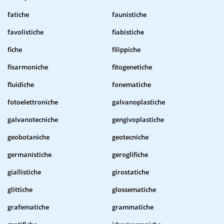
fatiche
faunistiche
favolistiche
fiabistiche
fiche
filippiche
fisarmoniche
fitogenetiche
fluidiche
fonematiche
fotoelettroniche
galvanoplastiche
galvanotecniche
gengivoplastiche
geobotaniche
geotecniche
germanistiche
geroglifiche
giallistiche
girostatiche
glittiche
glossematiche
grafematiche
grammatiche