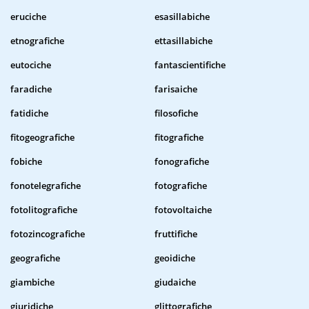
eruciche
esasillabiche
etnografiche
ettasillabiche
eutociche
fantascientifiche
faradiche
farisaiche
fatidiche
filosofiche
fitogeografiche
fitografiche
fobiche
fonografiche
fonotelegrafiche
fotografiche
fotolitografiche
fotovoltaiche
fotozincografiche
fruttifiche
geografiche
geoidiche
giambiche
giudaiche
giuridiche
glittografiche