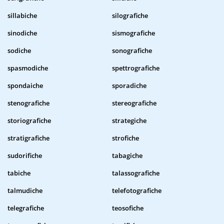
sillabiche
silografiche
sinodiche
sismografiche
sodiche
sonografiche
spasmodiche
spettrografiche
spondaiche
sporadiche
stenografiche
stereografiche
storiografiche
strategiche
stratigrafiche
strofiche
sudorifiche
tabagiche
tabiche
talassografiche
talmudiche
telefotografiche
telegrafiche
teosofiche