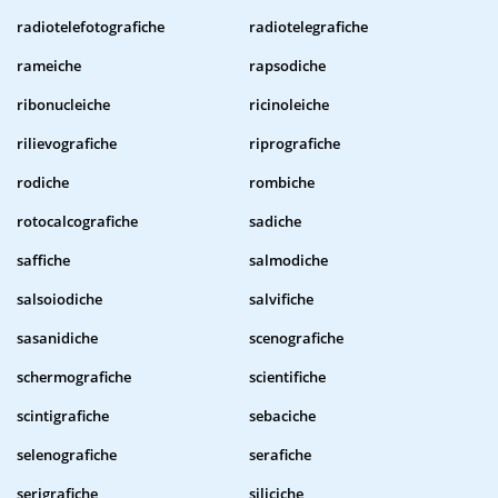
radiotelefotografiche
radiotelegrafiche
rameiche
rapsodiche
ribonucleiche
ricinoleiche
rilievografiche
riprografiche
rodiche
rombiche
rotocalcografiche
sadiche
saffiche
salmodiche
salsoiodiche
salvifiche
sasanidiche
scenografiche
schermografiche
scientifiche
scintigrafiche
sebaciche
selenografiche
serafiche
serigrafiche
siliciche