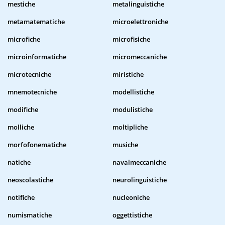
mestiche
metalinguistiche
metamatematiche
microelettroniche
microfiche
microfisiche
microinformatiche
micromeccaniche
microtecniche
miristiche
mnemotecniche
modellistiche
modifiche
modulistiche
molliche
moltipliche
morfofonematiche
musiche
natiche
navalmeccaniche
neoscolastiche
neurolinguistiche
notifiche
nucleoniche
numismatiche
oggettistiche