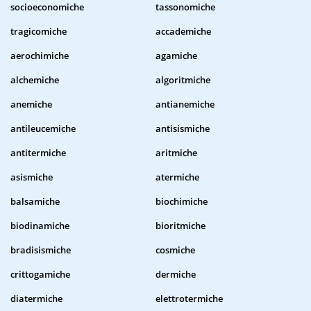
socioeconomiche
tassonomiche
tragicomiche
accademiche
aerochimiche
agamiche
alchemiche
algoritmiche
anemiche
antianemiche
antileucemiche
antisismiche
antitermiche
aritmiche
asismiche
atermiche
balsamiche
biochimiche
biodinamiche
bioritmiche
bradisismiche
cosmiche
crittogamiche
dermiche
diatermiche
elettrotermiche