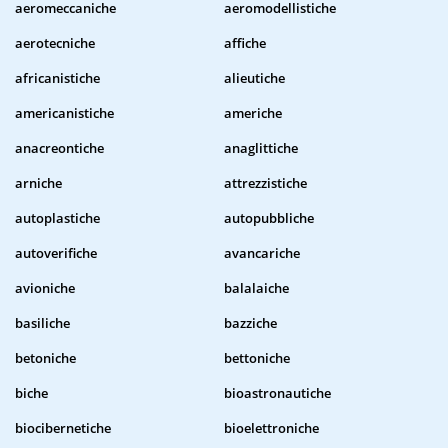
aeromeccaniche
aeromodellistiche
aerotecniche
affiche
africanistiche
alieutiche
americanistiche
americhe
anacreontiche
anaglittiche
arniche
attrezzistiche
autoplastiche
autopubbliche
autoverifiche
avancariche
avioniche
balalaiche
basiliche
bazziche
betoniche
bettoniche
biche
bioastronautiche
biocibernetiche
bioelettroniche