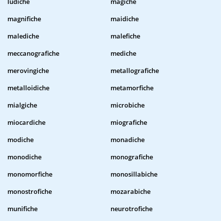
ludiche
magiche
magnifiche
maidiche
malediche
malefiche
meccanografiche
mediche
merovingiche
metallografiche
metalloidiche
metamorfiche
mialgiche
microbiche
miocardiche
miografiche
modiche
monadiche
monodiche
monografiche
monomorfiche
monosillabiche
monostrofiche
mozarabiche
munifiche
neurotrofiche