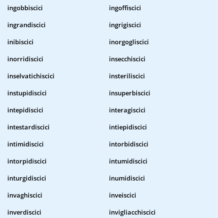
ingobbiscici
ingoffiscici
ingrandiscici
ingrigiscici
inibiscici
inorgogliscici
inorridiscici
insecchiscici
inselvatichiscici
insteriliscici
instupidiscici
insuperbiscici
intepidiscici
interagiscici
intestardiscici
intiepidiscici
intimidiscici
intorbidiscici
intorpidiscici
intumidiscici
inturgidiscici
inumidiscici
invaghiscici
inveiscici
inverdiscici
invigliacchiscici