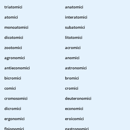
triatomici
anatomici
atomici
interatomici
monoatomici
subatomici
dicotomici
litotomici
zootomici
acromici
agronomici
anomici
antieconomici
astronomici
bicromici
bromici
comici
cromici
cromosomici
deuteronomici
dicromici
economici
ergonomici
eroicomici
fisionomici
gastronomici