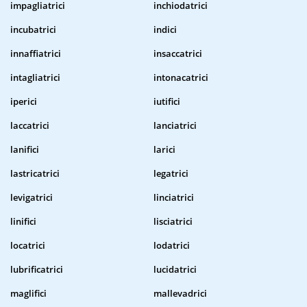
impagliatrici
inchiodatrici
incubatrici
indici
innaffiatrici
insaccatrici
intagliatrici
intonacatrici
iperici
iutifici
laccatrici
lanciatrici
lanifici
larici
lastricatrici
legatrici
levigatrici
linciatrici
linifici
lisciatrici
locatrici
lodatrici
lubrificatrici
lucidatrici
maglifici
mallevadrici