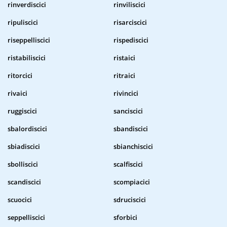
rinverdiscici
rinviliscici
ripuliscici
risarciscici
riseppelliscici
rispediscici
ristabiliscici
ristaici
ritorcici
ritraici
rivaici
rivincici
ruggiscici
sanciscici
sbalordiscici
sbandiscici
sbiadiscici
sbianchiscici
sbolliscici
scalfiscici
scandiscici
scompiacici
scuocici
sdruciscici
seppelliscici
sforbici