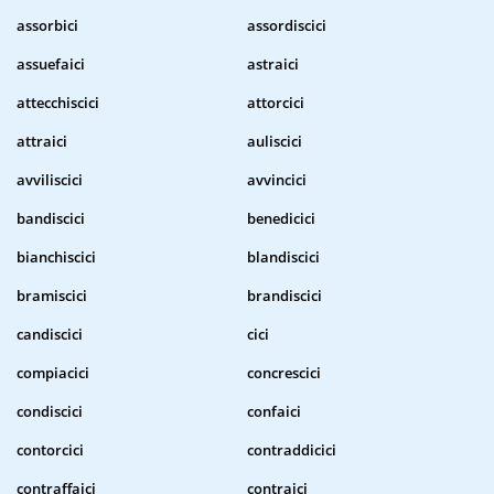
assorbici
assordiscici
assuefaici
astraici
attecchiscici
attorcici
attraici
auliscici
avviliscici
avvincici
bandiscici
benedicici
bianchiscici
blandiscici
bramiscici
brandiscici
candiscici
cici
compiacici
concrescici
condiscici
confaici
contorcici
contraddicici
contraffaici
contraici