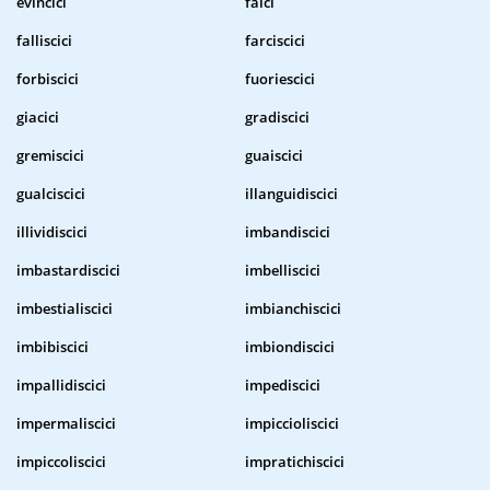
evincici
faici
falliscici
farciscici
forbiscici
fuoriescici
giacici
gradiscici
gremiscici
guaiscici
gualciscici
illanguidiscici
illividiscici
imbandiscici
imbastardiscici
imbelliscici
imbestialiscici
imbianchiscici
imbibiscici
imbiondiscici
impallidiscici
impediscici
impermaliscici
impiccioliscici
impiccoliscici
impratichiscici