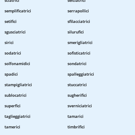
sciatrici
selciatrici
semplificatrici
serrapollici
setifici
sfilacciatrici
sgusciatrici
silurufici
sirici
smerigliatrici
sodatrici
sofisticatrici
solfonamidici
sondatrici
spadici
spalleggiatrici
stampigliatrici
stuccatrici
sublocatrici
sugherifici
superfici
sverniciatrici
taglieggiatrici
tamarici
tamerici
timbrifici