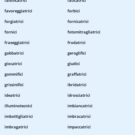
falsificatrici
faticatrici
favoreggiatrici
forbici
forgiatrici
fornicatrici
fornici
fotomitragliatrici
fraseggiatrici
frodatrici
gabbatrici
geroglifici
giocatrici
giudici
gommifici
graffatrici
grissinifici
ibridatrici
ideatrici
idrosciatrici
illuminotecnici
imbiancatrici
imbottigliatrici
imbracatrici
imbragatrici
impaccatrici