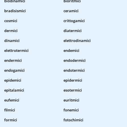
biodinamici
bioritmici
bradisismici
ceramici
cosmici
crittogamici
dermici
diatermici
dinamici
elettrodinamici
elettrotermici
endemici
endermici
endodermici
endogamici
endotermici
epidemici
epidermici
epitalamici
esotermici
eufemici
euritmici
filmici
fonemici
formici
fotochimici