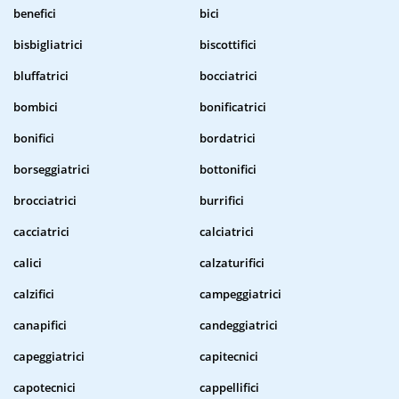
benefici
bici
bisbigliatrici
biscottifici
bluffatrici
bocciatrici
bombici
bonificatrici
bonifici
bordatrici
borseggiatrici
bottonifici
brocciatrici
burrifici
cacciatrici
calciatrici
calici
calzaturifici
calzifici
campeggiatrici
canapifici
candeggiatrici
capeggiatrici
capitecnici
capotecnici
cappellifici