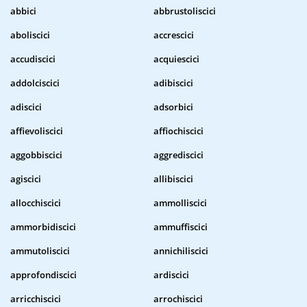
abbici
abbrustoliscici
aboliscici
accrescici
accudiscici
acquiescici
addolciscici
adibiscici
adiscici
adsorbici
affievoliscici
affiochiscici
aggobbiscici
aggrediscici
agiscici
allibiscici
allocchiscici
ammolliscici
ammorbidiscici
ammuffiscici
ammutoliscici
annichiliscici
approfondiscici
ardiscici
arricchiscici
arrochiscici