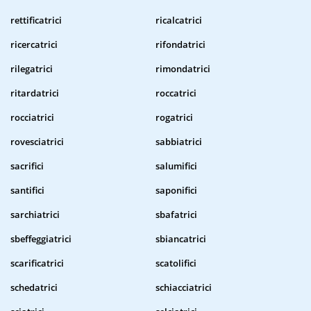
rettificatrici
ricalcatrici
ricercatrici
rifondatrici
rilegatrici
rimondatrici
ritardatrici
roccatrici
rocciatrici
rogatrici
rovesciatrici
sabbiatrici
sacrifici
salumifici
santifici
saponifici
sarchiatrici
sbafatrici
sbeffeggiatrici
sbiancatrici
scarificatrici
scatolifici
schedatrici
schiacciatrici