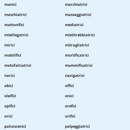
manici
marchiatrici
maschiatrici
massaggiatrici
mattonifici
mediatrici
mietilegatrici
mietitrebbiatrici
mirici
mitragliatrici
mobilifici
mortificatrici
motofalciatrici
mummificatrici
narici
navigatrici
obici
offici
oleifici
onici
opifici
orefici
orici
orifici
palcoscenici
palpeggiatrici