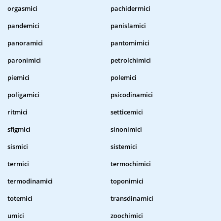
orgasmici
pachidermici
pandemici
panislamici
panoramici
pantomimici
paronimici
petrolchimici
piemici
polemici
poligamici
psicodinamici
ritmici
setticemici
sfigmici
sinonimici
sismici
sistemici
termici
termochimici
termodinamici
toponimici
totemici
transdinamici
umici
zoochimici