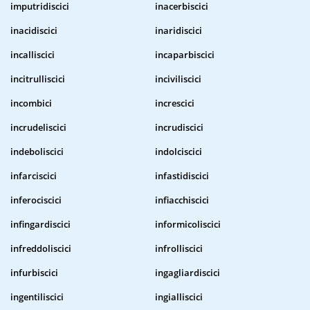
imputridiscici
inacerbiscici
inacidiscici
inaridiscici
incalliscici
incaparbiscici
incitrulliscici
inciviliscici
incombici
increscici
incrudeliscici
incrudiscici
indeboliscici
indolciscici
infarciscici
infastidiscici
inferociscici
infiacchiscici
infingardiscici
informicoliscici
infreddoliscici
infrolliscici
infurbiscici
ingagliardiscici
ingentiliscici
ingialliscici