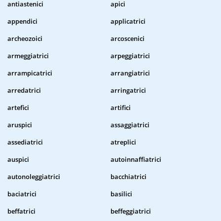
antiastenici
apici
appendici
applicatrici
archeozoici
arcoscenici
armeggiatrici
arpeggiatrici
arrampicatrici
arrangiatrici
arredatrici
arringatrici
artefici
artifici
aruspici
assaggiatrici
assediatrici
atreplici
auspici
autoinnaffiatrici
autonoleggiatrici
bacchiatrici
baciatrici
basilici
beffatrici
beffeggiatrici