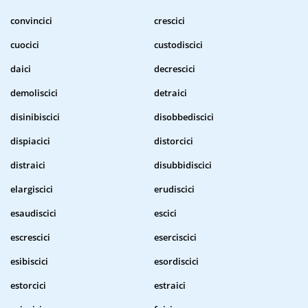
convincici
crescici
cuocici
custodiscici
daici
decrescici
demoliscici
detraici
disinibiscici
disobbediscici
dispiacici
distorcici
distraici
disubbidiscici
elargiscici
erudiscici
esaudiscici
escici
escrescici
eserciscici
esibiscici
esordiscici
estorcici
estraici