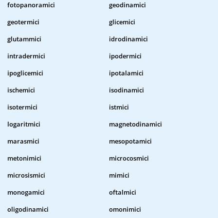
fotopanoramici
geodinamici
geotermici
glicemici
glutammici
idrodinamici
intradermici
ipodermici
ipoglicemici
ipotalamici
ischemici
isodinamici
isotermici
istmici
logaritmici
magnetodinamici
marasmici
mesopotamici
metonimici
microcosmici
microsismici
mimici
monogamici
oftalmici
oligodinamici
omonimici