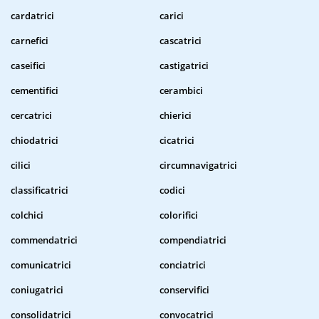
cardatrici
carici
carnefici
cascatrici
caseifici
castigatrici
cementifici
cerambici
cercatrici
chierici
chiodatrici
cicatrici
cilici
circumnavigatrici
classificatrici
codici
colchici
colorifici
commendatrici
compendiatrici
comunicatrici
conciatrici
coniugatrici
conservifici
consolidatrici
convocatrici