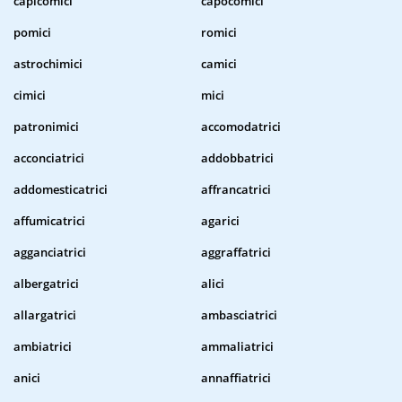
capicomici
capocomici
pomici
romici
astrochimici
camici
cimici
mici
patronimici
accomodatrici
acconciatrici
addobbatrici
addomesticatrici
affrancatrici
affumicatrici
agarici
agganciatrici
aggraffatrici
albergatrici
alici
allargatrici
ambasciatrici
ambiatrici
ammaliatrici
anici
annaffiatrici