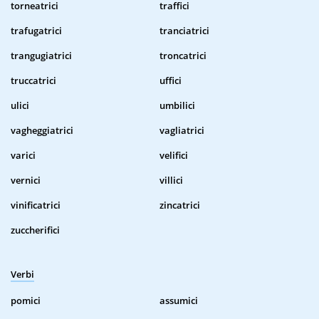
torneatrici
traffici
trafugatrici
tranciatrici
trangugiatrici
troncatrici
truccatrici
uffici
ulici
umbilici
vagheggiatrici
vagliatrici
varici
velifici
vernici
villici
vinificatrici
zincatrici
zuccherifici
Verbi
pomici
assumici