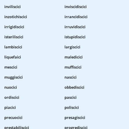
inviliscici
inviscidiscici
inzotichiscici
irrancidiscici
irrigidiscici
irruvidiscici
isteriliscici
istupidiscici
lambiscici
largiscici
liquefaici
maledicici
mescici
muffiscici
muggiscici
nascici
nuocici
obbediscici
ordiscici
pascici
piacici
poliscici
precuocici
presagiscici
prestabiliscici
progrediscici