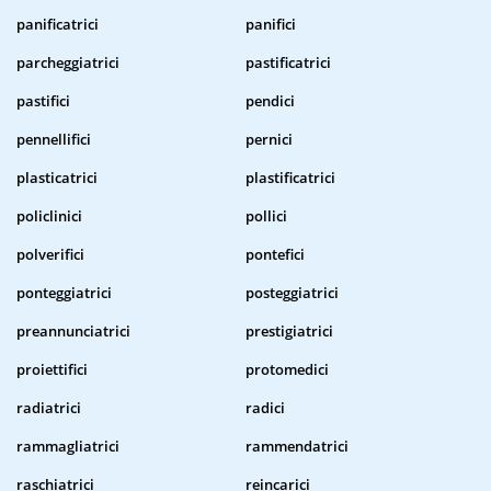
panificatrici
panifici
parcheggiatrici
pastificatrici
pastifici
pendici
pennellifici
pernici
plasticatrici
plastificatrici
policlinici
pollici
polverifici
pontefici
ponteggiatrici
posteggiatrici
preannunciatrici
prestigiatrici
proiettifici
protomedici
radiatrici
radici
rammagliatrici
rammendatrici
raschiatrici
reincarici