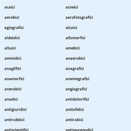
acaici
acneici
aerobici
aerofotografici
agiografici
alcaici
aldeidici
allomorfici
altaici
amebici
ammidici
anaerobici
anaglifici
anagrafici
anamorfici
anemografici
anerobici
angiografici
anodici
antidolorifici
antigiuridici
antiofidici
antirabbici
antirabici
antiscientifici
antispasmodici