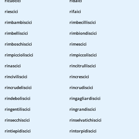
ricuocici
ridaici
riescici
rifaici
rimbambiscici
rimbecilliscici
rimbelliscici
rimbiondiscici
rimboschiscici
rimescici
rimpiccioliscici
rimpiccoliscici
rinascici
rincitrulliscici
rinciviliscici
rincrescici
rincrudeliscici
rincrudiscici
rindeboliscici
ringagliardiscici
ringentiliscici
ringrandiscici
rinsecchiscici
rinselvatichiscici
rintiepidiscici
rintorpidiscici