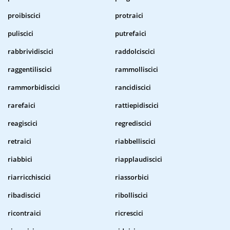
proibiscici
protraici
puliscici
putrefaici
rabbrividiscici
raddolciscici
raggentiliscici
rammolliscici
rammorbidiscici
rancidiscici
rarefaici
rattiepidiscici
reagiscici
regrediscici
retraici
riabbelliscici
riabbici
riapplaudiscici
riarricchiscici
riassorbici
ribadiscici
ribolliscici
ricontraici
ricrescici