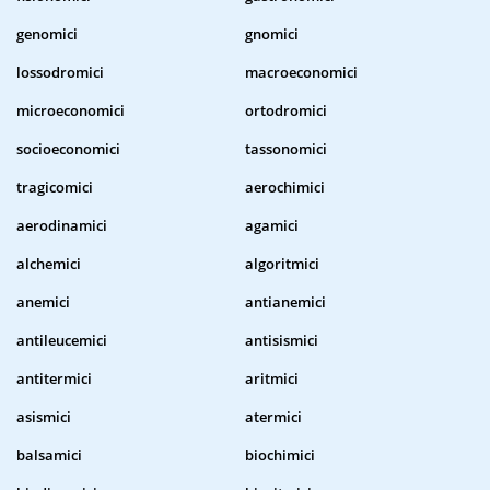
genomici
gnomici
lossodromici
macroeconomici
microeconomici
ortodromici
socioeconomici
tassonomici
tragicomici
aerochimici
aerodinamici
agamici
alchemici
algoritmici
anemici
antianemici
antileucemici
antisismici
antitermici
aritmici
asismici
atermici
balsamici
biochimici