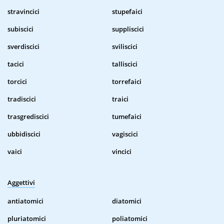
stravincici
stupefaici
subiscici
suppliscici
sverdiscici
sviliscici
tacici
talliscici
torcici
torrefaici
tradiscici
traici
trasgrediscici
tumefaici
ubbidiscici
vagiscici
vaici
vincici
Aggettivi
antiatomici
diatomici
pluriatomici
poliatomici