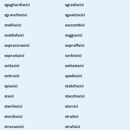
sgagliardiscici
sgradiscici
sgranchiscici
sgualciscici
snelliscici
soccombici
soddisfaici
soggiacici
sopraccrescici
sopraffaici
soprastaici
sorbiscici
sottacici
sottostaici
sottraici
spediscici
spiacici
stabiliscici
staici
stecchiscici
steriliscici
storcici
stordiscici
strabici
stracuocici
strafaici