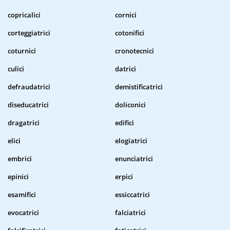
copricalici
cornici
corteggiatrici
cotonifici
coturnici
cronotecnici
culici
datrici
defraudatrici
demistificatrici
diseducatrici
doliconici
dragatrici
edifici
elici
elogiatrici
embrici
enunciatrici
epinici
erpici
esamifici
essiccatrici
evocatrici
falciatrici