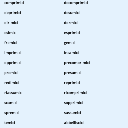
comprimici
decomprimici
deprimici
desumici
dirimici
dormici
esimici
esprimici
fremici
gemici
imprimici
incamici
opprimici
precomprimici
premici
presumici
redimici
reprimici
riassumici
ricomprimici
scamici
sopprimici
spremici
sussumici
temici
abbelliscici