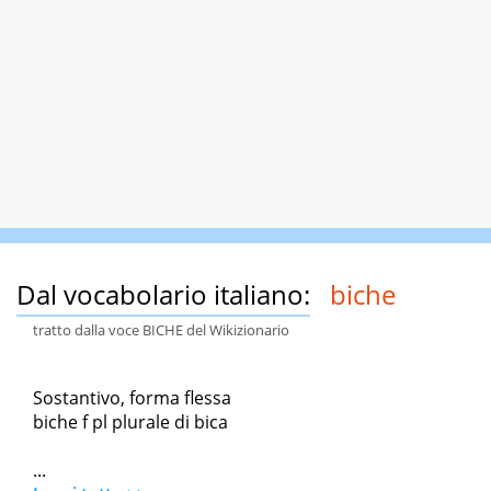
Dal vocabolario italiano:
biche
tratto dalla voce BICHE del Wikizionario
Sostantivo, forma flessa
biche f pl plurale di bica
...