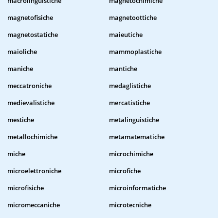
macrolinguistiche
magnetochimiche
magnetofisiche
magnetoottiche
magnetostatiche
maieutiche
maioliche
mammoplastiche
maniche
mantiche
meccatroniche
medaglistiche
medievalistiche
mercatistiche
mestiche
metalinguistiche
metallochimiche
metamatematiche
miche
microchimiche
microelettroniche
microfiche
microfisiche
microinformatiche
micromeccaniche
microtecniche