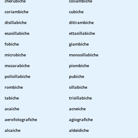
cherubiche
coliambiche
coriambiche
cubiche
disillabiche
ditirambiche
esasillabiche
ettasillabiche
fobiche
giambiche
microbiche
monosillabiche
mozarabiche
piombiche
polisillabiche
pubiche
rombiche
sillabiche
tabiche
trisillabiche
acaiche
acneiche
aerofotografiche
agiografiche
alcaiche
aldeidiche