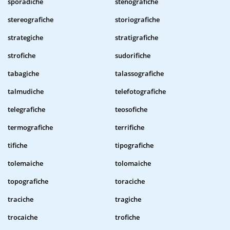
sporadiche
stenografiche
stereografiche
storiografiche
strategiche
stratigrafiche
strofiche
sudorifiche
tabagiche
talassografiche
talmudiche
telefotografiche
telegrafiche
teosofiche
termografiche
terrifiche
tifiche
tipografiche
tolemaiche
tolomaiche
topografiche
toraciche
traciche
tragiche
trocaiche
trofiche