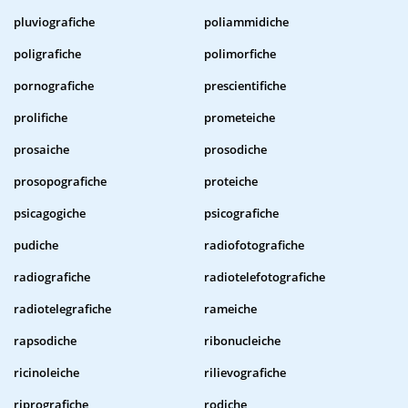
pluviografiche
poliammidiche
poligrafiche
polimorfiche
pornografiche
prescientifiche
prolifiche
prometeiche
prosaiche
prosodiche
prosopografiche
proteiche
psicagogiche
psicografiche
pudiche
radiofotografiche
radiografiche
radiotelefotografiche
radiotelegrafiche
rameiche
rapsodiche
ribonucleiche
ricinoleiche
rilievografiche
riprografiche
rodiche