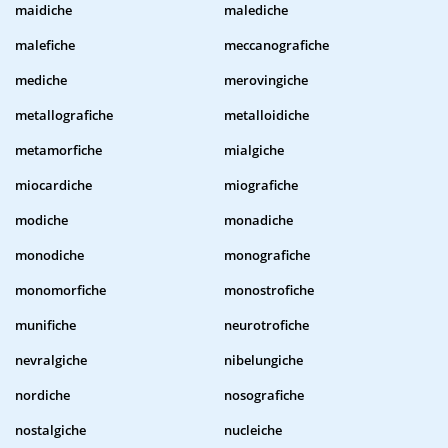
maidiche
malediche
malefiche
meccanografiche
mediche
merovingiche
metallografiche
metalloidiche
metamorfiche
mialgiche
miocardiche
miografiche
modiche
monadiche
monodiche
monografiche
monomorfiche
monostrofiche
munifiche
neurotrofiche
nevralgiche
nibelungiche
nordiche
nosografiche
nostalgiche
nucleiche