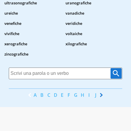
ultrasonografiche
uranografiche
ureiche
vanadiche
venefiche
veridiche
vivifiche
voltaiche
xerografiche
xilografiche
zincografiche
A
B
C
D
E
F
G
H
I
J
K
L
M
N