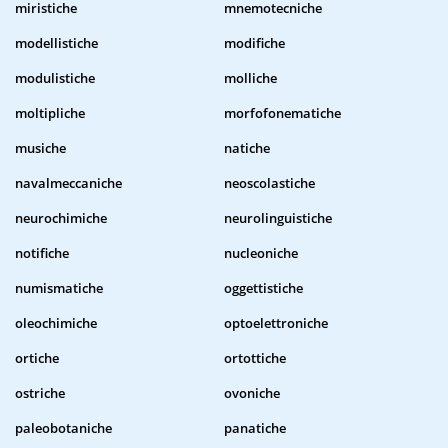
miristiche
mnemotecniche
modellistiche
modifiche
modulistiche
molliche
moltipliche
morfofonematiche
musiche
natiche
navalmeccaniche
neoscolastiche
neurochimiche
neurolinguistiche
notifiche
nucleoniche
numismatiche
oggettistiche
oleochimiche
optoelettroniche
ortiche
ortottiche
ostriche
ovoniche
paleobotaniche
panatiche