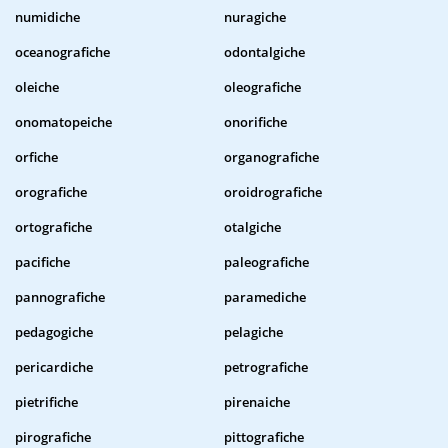
numidiche
nuragiche
oceanografiche
odontalgiche
oleiche
oleografiche
onomatopeiche
onorifiche
orfiche
organografiche
orografiche
oroidrografiche
ortografiche
otalgiche
pacifiche
paleografiche
pannografiche
paramediche
pedagogiche
pelagiche
pericardiche
petrografiche
pietrifiche
pirenaiche
pirografiche
pittografiche