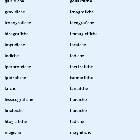
glucidiche
goliardiche
gravidiche
icnografiche
iconografiche
ideografiche
idrografiche
immaginifiche
impudiche
incaiche
indiche
iodiche
iperproteiche
ipertrofiche
ipotrofiche
isomorfiche
laiche
lamaiche
lessicografiche
libidiche
linoleiche
lipidiche
litografiche
ludiche
magiche
magnifiche