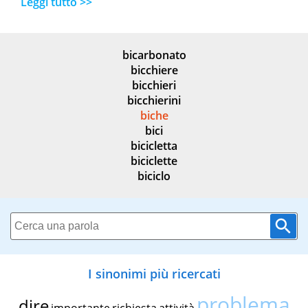
Leggi tutto >>
bicarbonato
bicchiere
bicchieri
bicchierini
biche
bici
bicicletta
biciclette
biciclo
I sinonimi più ricercati
problema
dire