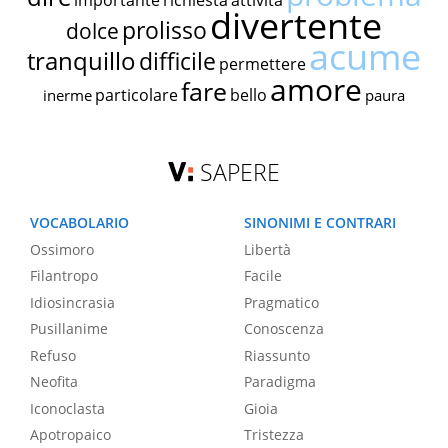
importante
richiesta
attività
divertente
prolisso
dolce
acume
tranquillo
difficile
permettere
amore
fare
particolare
bello
inerme
paura
SAPERE
VOCABOLARIO
SINONIMI E CONTRARI
Ossimoro
Libertà
Filantropo
Facile
Idiosincrasia
Pragmatico
Pusillanime
Conoscenza
Refuso
Riassunto
Neofita
Paradigma
Iconoclasta
Gioia
Apotropaico
Tristezza