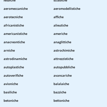
lesbiche
sciabiche
aeromeccaniche
aeromodellistiche
aerotecniche
affiche
africanistiche
alieutiche
americanistiche
americhe
anacreontiche
anaglittiche
arniche
astrochimiche
astrodinamiche
attrezzistiche
autoplastiche
autopubbliche
autoverifiche
avancariche
avioniche
balalaiche
basiliche
bazziche
betoniche
bettoniche