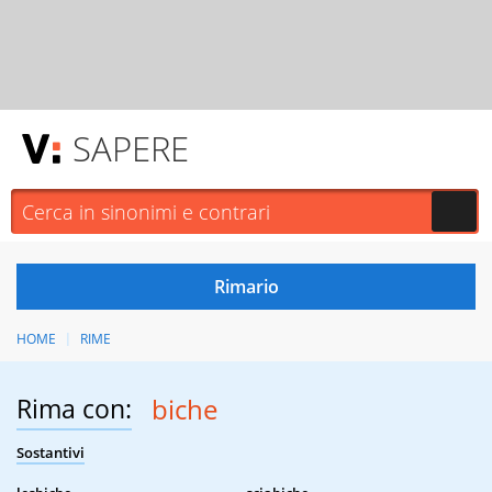
SAPERE
HOME
RIME
Rima con:
biche
Sostantivi