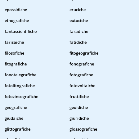
epossidiche
eruciche
etnografiche
eutociche
fantascientifiche
faradiche
farisaiche
fatidiche
filosofiche
fitogeografiche
fitografiche
fonografiche
fonotelegrafiche
fotografiche
fotolitografiche
fotovoltaiche
fotozincografiche
fruttifiche
geografiche
geoidiche
giudaiche
giuridiche
glittografiche
glossografiche