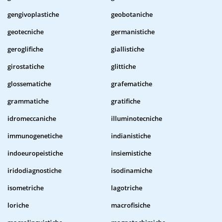
gengivoplastiche
geobotaniche
geotecniche
germanistiche
geroglifiche
giallistiche
girostatiche
glittiche
glossematiche
grafematiche
grammatiche
gratifiche
idromeccaniche
illuminotecniche
immunogenetiche
indianistiche
indoeuropeistiche
insiemistiche
iridodiagnostiche
isodinamiche
isometriche
lagotriche
loriche
macrofisiche