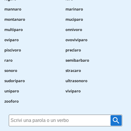
mannaro
marinaro
montanaro
muciparo
multiparo
onnivoro
oviparo
ovoviviparo
piscivoro
preclaro
raro
semibarbaro
sonoro
stracaro
sudoriparo
ultrasonoro
uniparo
viviparo
zooforo