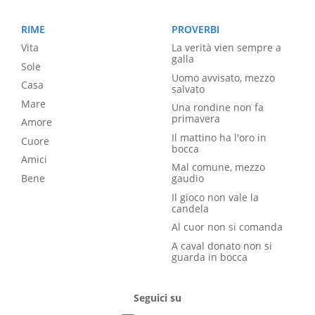
RIME
PROVERBI
Vita
La verità vien sempre a
galla
Sole
Uomo avvisato, mezzo
Casa
salvato
Mare
Una rondine non fa
primavera
Amore
Il mattino ha l'oro in
Cuore
bocca
Amici
Mal comune, mezzo
Bene
gaudio
Il gioco non vale la
candela
Al cuor non si comanda
A caval donato non si
guarda in bocca
Seguici su