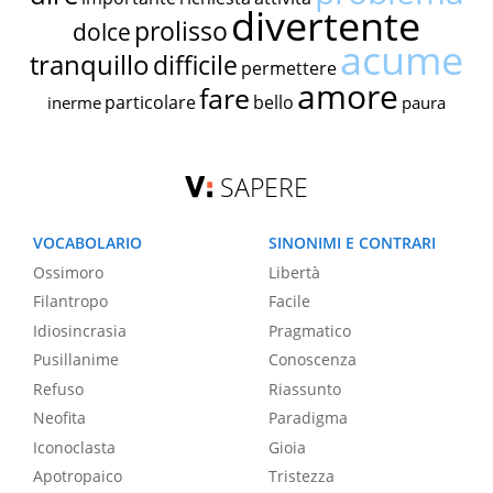
divertente
prolisso
dolce
acume
tranquillo
difficile
permettere
amore
fare
particolare
bello
inerme
paura
SAPERE
VOCABOLARIO
SINONIMI E CONTRARI
Ossimoro
Libertà
Filantropo
Facile
Idiosincrasia
Pragmatico
Pusillanime
Conoscenza
Refuso
Riassunto
Neofita
Paradigma
Iconoclasta
Gioia
Apotropaico
Tristezza