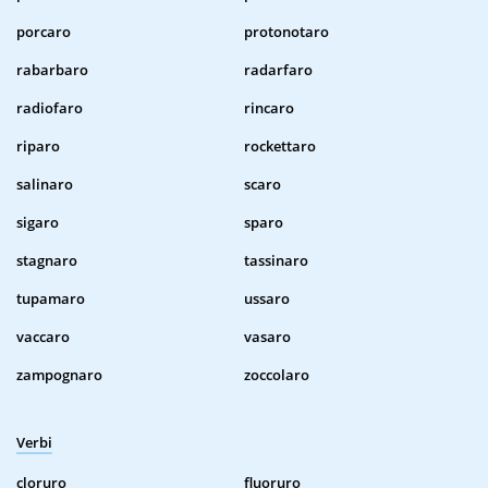
porcaro
protonotaro
rabarbaro
radarfaro
radiofaro
rincaro
riparo
rockettaro
salinaro
scaro
sigaro
sparo
stagnaro
tassinaro
tupamaro
ussaro
vaccaro
vasaro
zampognaro
zoccolaro
Verbi
cloruro
fluoruro