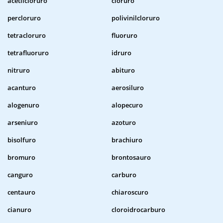
acetilcloruro
cloruro
percloruro
polivinilcloruro
tetracloruro
fluoruro
tetrafluoruro
idruro
nitruro
abituro
acanturo
aerosiluro
alogenuro
alopecuro
arseniuro
azoturo
bisolfuro
brachiuro
bromuro
brontosauro
canguro
carburo
centauro
chiaroscuro
cianuro
cloroidrocarburo