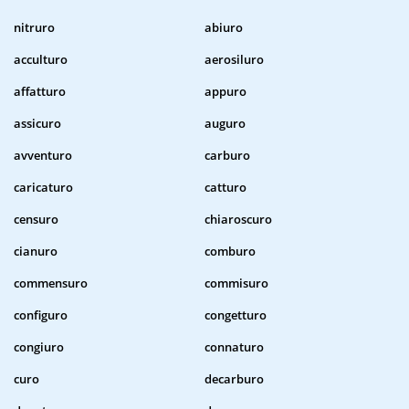
nitruro
abiuro
acculturo
aerosiluro
affatturo
appuro
assicuro
auguro
avventuro
carburo
caricaturo
catturo
censuro
chiaroscuro
cianuro
comburo
commensuro
commisuro
configuro
congetturo
congiuro
connaturo
curo
decarburo