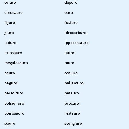
coluro
depuro
dinosauro
euro
figuro
fosfuro
giuro
idrocarburo
ioduro
ippocentauro
ittiosauro
lauro
megalosauro
muro
neuro
ossiuro
paguro
pallamuro
persolfuro
petauro
polisolfuro
procuro
pterosauro
restauro
sciuro
scongiuro