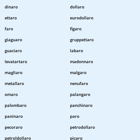
dinaro
dollaro
ettaro
eurodollaro
faro
figaro
giaguaro
gruppettaro
guaciaro
labaro
levatartaro
madonnaro
magliaro
malgaro
metallaro
nenufaro
omaro
palangaro
palombaro
panchinaro
paninaro
paro
pecoraro
petrodollaro
petroldollaro
picaro