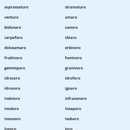
soprassaturo
stramaturo
venturo
amaro
bidonaro
canoro
carpoforo
chiaro
dolceamaro
erbivoro
fruttivoro
fumivoro
gemmiparo
granivoro
idrocoro
idroforo
idrovoro
ignaro
indoloro
infrasonoro
inodoro
insaporo
insonoro
isobaro
logoro
loro