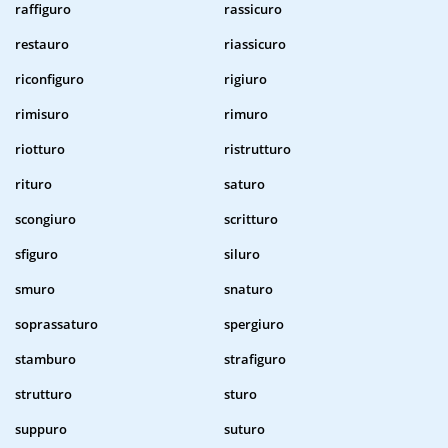
raffiguro
rassicuro
restauro
riassicuro
riconfiguro
rigiuro
rimisuro
rimuro
riotturo
ristrutturo
rituro
saturo
scongiuro
scritturo
sfiguro
siluro
smuro
snaturo
soprassaturo
spergiuro
stamburo
strafiguro
strutturo
sturo
suppuro
suturo