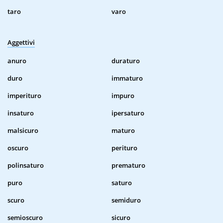
taro
varo
Aggettivi
anuro
duraturo
duro
immaturo
imperituro
impuro
insaturo
ipersaturo
malsicuro
maturo
oscuro
perituro
polinsaturo
prematuro
puro
saturo
scuro
semiduro
semioscuro
sicuro