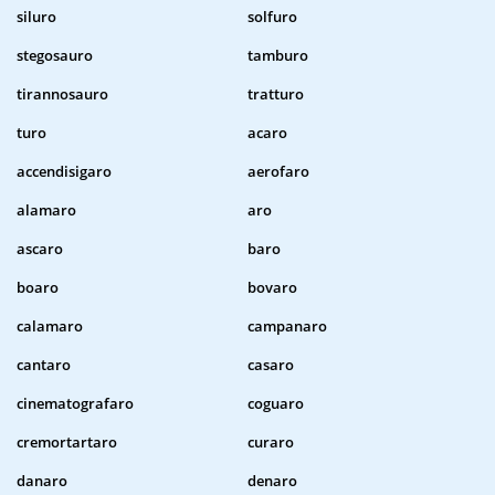
siluro
solfuro
stegosauro
tamburo
tirannosauro
tratturo
turo
acaro
accendisigaro
aerofaro
alamaro
aro
ascaro
baro
boaro
bovaro
calamaro
campanaro
cantaro
casaro
cinematografaro
coguaro
cremortartaro
curaro
danaro
denaro