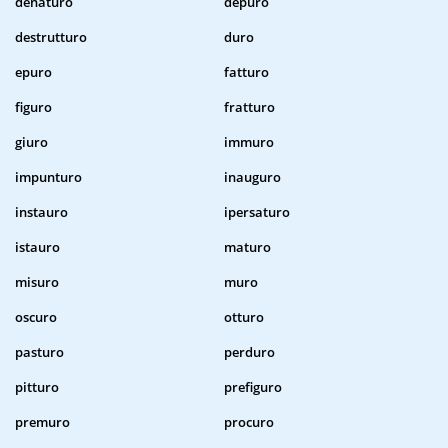
denaturo
depuro
destrutturo
duro
epuro
fatturo
figuro
fratturo
giuro
immuro
impunturo
inauguro
instauro
ipersaturo
istauro
maturo
misuro
muro
oscuro
otturo
pasturo
perduro
pitturo
prefiguro
premuro
procuro