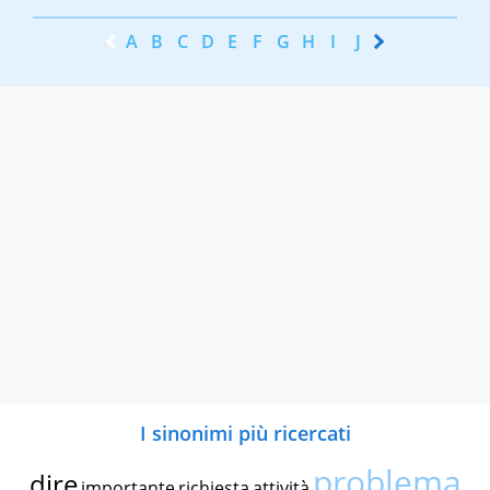
A
B
C
D
E
F
G
H
I
J
K
L
M
N
I sinonimi più ricercati
problema
dire
importante
richiesta
attività