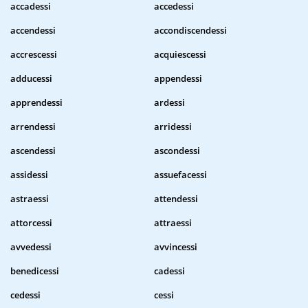
accadessi
accedessi
accendessi
accondiscendessi
accrescessi
acquiescessi
adducessi
appendessi
apprendessi
ardessi
arrendessi
arridessi
ascendessi
ascondessi
assidessi
assuefacessi
astraessi
attendessi
attorcessi
attraessi
avvedessi
avvincessi
benedicessi
cadessi
cedessi
cessi