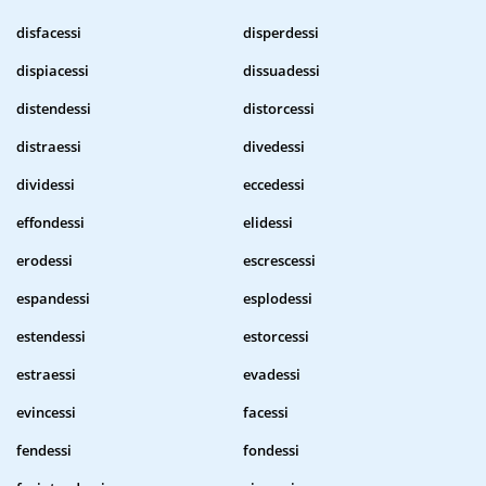
disfacessi
disperdessi
dispiacessi
dissuadessi
distendessi
distorcessi
distraessi
divedessi
dividessi
eccedessi
effondessi
elidessi
erodessi
escrescessi
espandessi
esplodessi
estendessi
estorcessi
estraessi
evadessi
evincessi
facessi
fendessi
fondessi