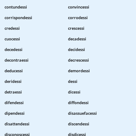
contundessi
convincessi
corrispondessi
corrodessi
credessi
crescessi
cuocessi
decadessi
decedessi
decidessi
decontraessi
decrescessi
deducessi
demordessi
deridessi
dessi
detraessi
dicessi
difendessi
diffondessi
dipendessi
disassuefacessi
disattendessi
discendessi
disconoscessi
disdicessi