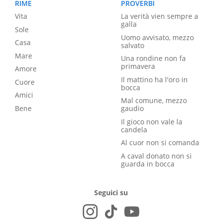
RIME
PROVERBI
Vita
La verità vien sempre a
galla
Sole
Uomo avvisato, mezzo
Casa
salvato
Mare
Una rondine non fa
primavera
Amore
Il mattino ha l'oro in
Cuore
bocca
Amici
Mal comune, mezzo
Bene
gaudio
Il gioco non vale la
candela
Al cuor non si comanda
A caval donato non si
guarda in bocca
Seguici su