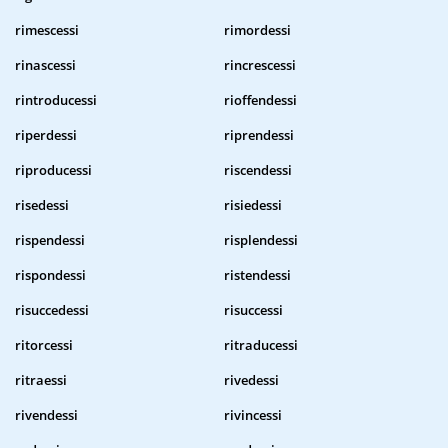
rimescessi
rimordessi
rinascessi
rincrescessi
rintroducessi
rioffendessi
riperdessi
riprendessi
riproducessi
riscendessi
risedessi
risiedessi
rispendessi
risplendessi
rispondessi
ristendessi
risuccedessi
risuccessi
ritorcessi
ritraducessi
ritraessi
rivedessi
rivendessi
rivincessi