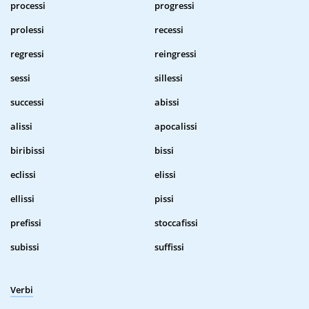
processi
progressi
prolessi
recessi
regressi
reingressi
sessi
sillessi
successi
abissi
alissi
apocalissi
biribissi
bissi
eclissi
elissi
ellissi
pissi
prefissi
stoccafissi
subissi
suffissi
Verbi