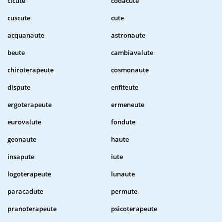
cicute
codacute
cuscute
cute
acquanaute
astronaute
beute
cambiavalute
chiroterapeute
cosmonaute
dispute
enfiteute
ergoterapeute
ermeneute
eurovalute
fondute
geonaute
haute
insapute
iute
logoterapeute
lunaute
paracadute
permute
pranoterapeute
psicoterapeute