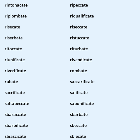
rintonacate
ripeccate
ripiombate
riqualificate
risecate
riseccate
riserbate
ristuccate
ritoccate
riturbate
riunificate
rivendicate
riverificate
rombate
rubate
saccarificate
sacrificate
salificate
saltabeccate
saponificate
sbaraccate
sbarbate
sbarbificate
sbeccate
sbiascicate
sbiecate