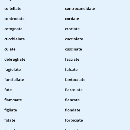
coltellate
controcandidate
controdate
cordate
cotognate
crociate
cucchiaiate
cucciolate
culate
cuscinate
debragliate
facciate
fagiolate
falcate
fanciullate
fantocciate
fate
fiaccolate
fiammate
fiancate
figliate
fiondate
folate
forbiciate