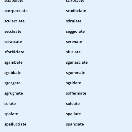
sciabolate
sciroccate
scorpacciate
scudisciate
sculacciate
sdraiate
secchiate
seggiolate
seraccate
serenate
sforbiciate
sfuriate
sgambate
sganasciate
sgobbate
sgommate
sgorgate
sgridate
sgrugnate
soffermate
solate
soldate
spalate
spallate
spallucciate
spanciate