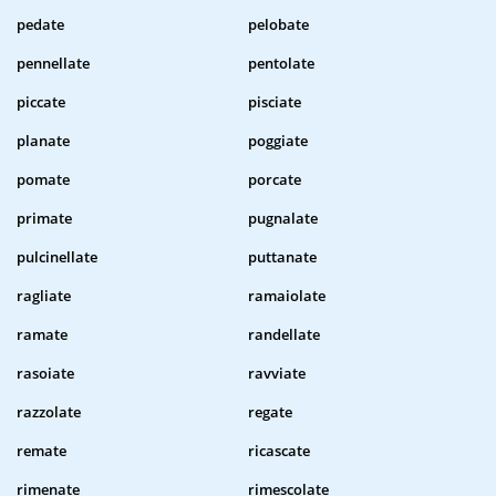
pedate
pelobate
pennellate
pentolate
piccate
pisciate
planate
poggiate
pomate
porcate
primate
pugnalate
pulcinellate
puttanate
ragliate
ramaiolate
ramate
randellate
rasoiate
ravviate
razzolate
regate
remate
ricascate
rimenate
rimescolate