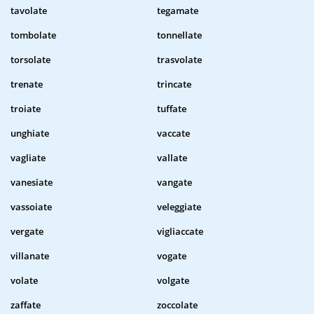
tavolate
tegamate
tombolate
tonnellate
torsolate
trasvolate
trenate
trincate
troiate
tuffate
unghiate
vaccate
vagliate
vallate
vanesiate
vangate
vassoiate
veleggiate
vergate
vigliaccate
villanate
vogate
volate
volgate
zaffate
zoccolate