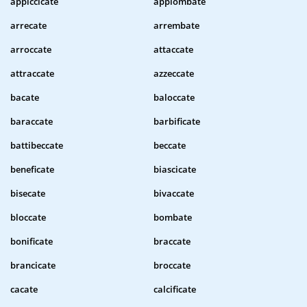
appiccicate
appiombate
arrecate
arrembate
arroccate
attaccate
attraccate
azzeccate
bacate
baloccate
baraccate
barbificate
battibeccate
beccate
beneficate
biascicate
bisecate
bivaccate
bloccate
bombate
bonificate
braccate
brancicate
broccate
cacate
calcificate