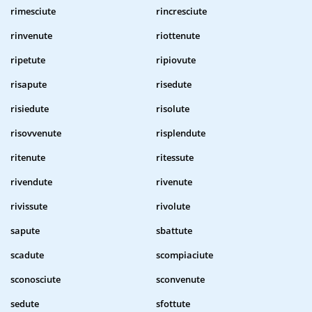
rimesciute
rincresciute
rinvenute
riottenute
ripetute
ripiovute
risapute
risedute
risiedute
risolute
risovvenute
risplendute
ritenute
ritessute
rivendute
rivenute
rivissute
rivolute
sapute
sbattute
scadute
scompiaciute
sconosciute
sconvenute
sedute
sfottute