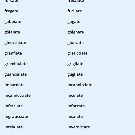
forcate
frecciate
fregate
fucilate
gabbiate
gagate
ghiaiate
ghignate
ginocchiate
giuncate
granfiate
graticciate
grembiulate
grigliate
guancialate
gugliate
imbardate
incannicciate
incannucciate
inculate
inferriate
inforcate
ingraticciate
insalate
intelaiate
inverniciate