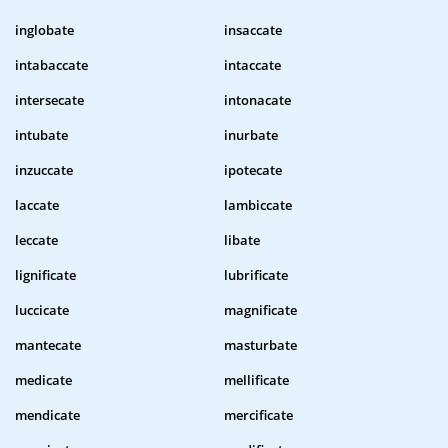
inglobate
insaccate
intabaccate
intaccate
intersecate
intonacate
intubate
inurbate
inzuccate
ipotecate
laccate
lambiccate
leccate
libate
lignificate
lubrificate
luccicate
magnificate
mantecate
masturbate
medicate
mellificate
mendicate
mercificate