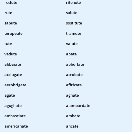
reclute
ritenute
rute
salute
sapute
sostitute
terapeute
tramute
tute
valute
vedute
abate
abbaiate
abbuffate
acciugate
acrobate
aerobrigate
affricate
agate
agnate
agugliate
alambardate
ambasciate
ambate
americanate
ancate