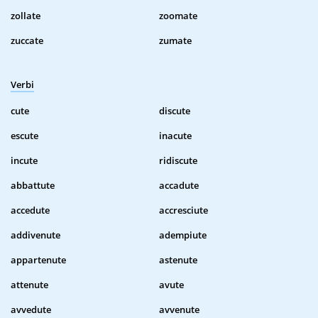
zollate
zoomate
zuccate
zumate
Verbi
cute
discute
escute
inacute
incute
ridiscute
abbattute
accadute
accedute
accresciute
addivenute
adempiute
appartenute
astenute
attenute
avute
avvedute
avvenute