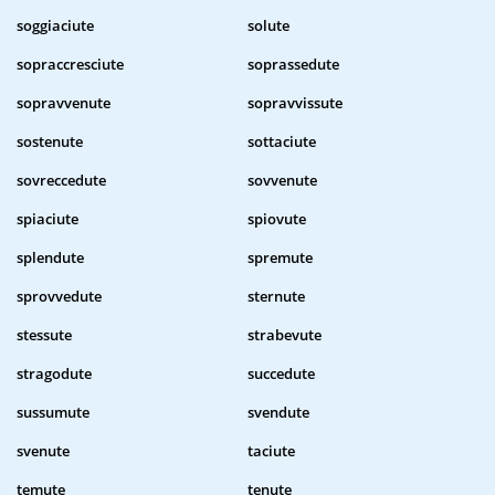
soggiaciute
solute
sopraccresciute
soprassedute
sopravvenute
sopravvissute
sostenute
sottaciute
sovreccedute
sovvenute
spiaciute
spiovute
splendute
spremute
sprovvedute
sternute
stessute
strabevute
stragodute
succedute
sussumute
svendute
svenute
taciute
temute
tenute