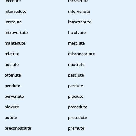
incedute
incresciute
intercedute
intervenute
intessute
intrattenute
introvertute
involvute
mantenute
mesciute
mietute
misconosciute
nociute
nuociute
ottenute
pasciute
pendute
perdute
pervenute
piaciute
piovute
possedute
potute
precedute
preconosciute
premute