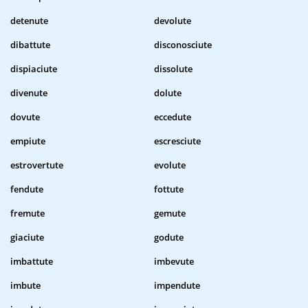
detenute
devolute
dibattute
disconosciute
dispiaciute
dissolute
divenute
dolute
dovute
eccedute
empiute
escresciute
estrovertute
evolute
fendute
fottute
fremute
gemute
giaciute
godute
imbattute
imbevute
imbute
impendute