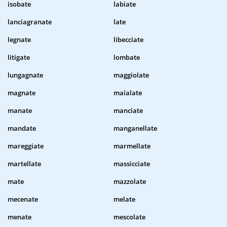
isobate
labiate
lanciagranate
late
legnate
libecciate
litigate
lombate
lungagnate
maggiolate
magnate
maialate
manate
manciate
mandate
manganellate
mareggiate
marmellate
martellate
massicciate
mate
mazzolate
mecenate
melate
menate
mescolate