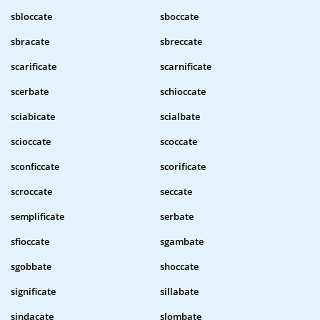
sbloccate
sboccate
sbracate
sbreccate
scarificate
scarnificate
scerbate
schioccate
sciabicate
scialbate
scioccate
scoccate
sconficcate
scorificate
scroccate
seccate
semplificate
serbate
sfioccate
sgambate
sgobbate
shoccate
significate
sillabate
sindacate
slombate