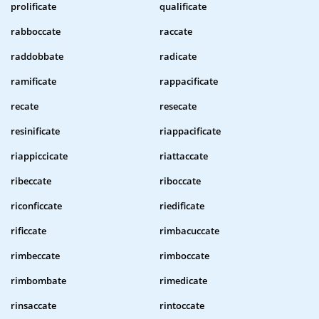
prolificate
qualificate
rabboccate
raccate
raddobbate
radicate
ramificate
rappacificate
recate
resecate
resinificate
riappacificate
riappiccicate
riattaccate
ribeccate
riboccate
riconficcate
riedificate
rificcate
rimbacuccate
rimbeccate
rimboccate
rimbombate
rimedicate
rinsaccate
rintoccate