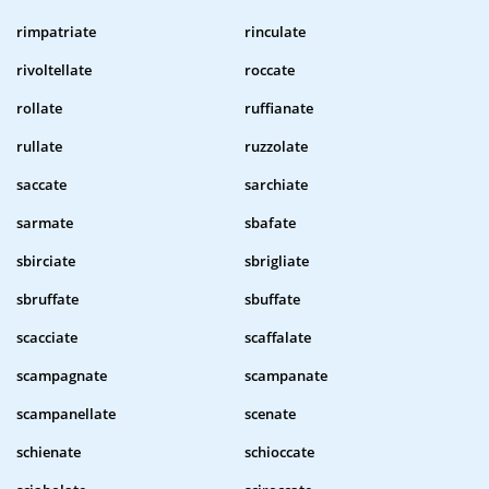
rimpatriate
rinculate
rivoltellate
roccate
rollate
ruffianate
rullate
ruzzolate
saccate
sarchiate
sarmate
sbafate
sbirciate
sbrigliate
sbruffate
sbuffate
scacciate
scaffalate
scampagnate
scampanate
scampanellate
scenate
schienate
schioccate