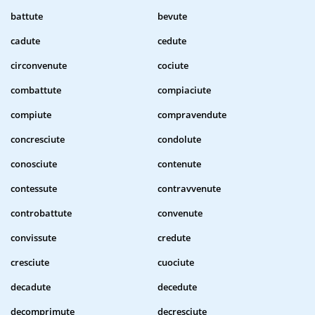
battute
bevute
cadute
cedute
circonvenute
cociute
combattute
compiaciute
compiute
compravendute
concresciute
condolute
conosciute
contenute
contessute
contravvenute
controbattute
convenute
convissute
credute
cresciute
cuociute
decadute
decedute
decomprimute
decresciute