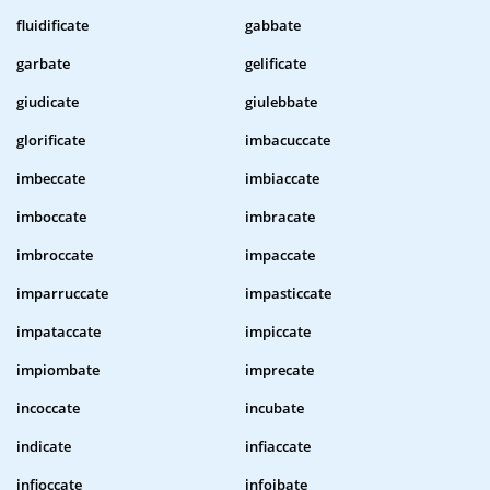
fluidificate
gabbate
garbate
gelificate
giudicate
giulebbate
glorificate
imbacuccate
imbeccate
imbiaccate
imboccate
imbracate
imbroccate
impaccate
imparruccate
impasticcate
impataccate
impiccate
impiombate
imprecate
incoccate
incubate
indicate
infiaccate
infioccate
infoibate