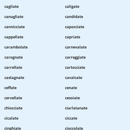
cagliate
caligate
canagliate
candidate
cannicciate
capocciate
cappellate
capriate
carambolate
carnevalate
carognate
carreggiate
carrellate
cartocciate
castagnate
cavalcate
ceffate
cenate
cervellate
cesoiate
chiocciate
ciarlatanate
cicalate
ciccate
cinghiate
cioccolate