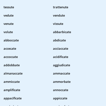
tessute
trattenute
vedute
vendute
venute
vissute
volute
abbarbicate
abboccate
abdicate
accecate
acciaccate
accoccate
acidificate
addobbate
aggiudicate
almanaccate
ammaccate
ammiccate
ammorbate
amplificate
annoccate
appacificate
appiccate