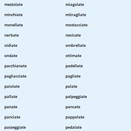
mestolate
miagolate
minchiate
mitragliate
monellate
mostacciate
nerbate
nevicate
nidiate
ombrellate
ondate
ottimate
pacchianate
padellate
pagliacciate
pagliate
paiolate
palate
pallate
palpeggiate
panate
pancate
panciate
pappolate
passeggiate
pedalate