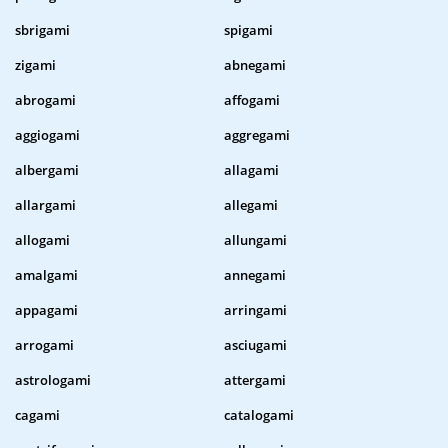
sbrigami
spigami
zigami
abnegami
abrogami
affogami
aggiogami
aggregami
albergami
allagami
allargami
allegami
allogami
allungami
amalgami
annegami
appagami
arringami
arrogami
asciugami
astrologami
attergami
cagami
catalogami