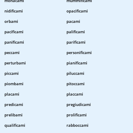
monacami
mummificami
nidificami
opacificami
orbami
pacami
pacificami
palificami
panificami
parificami
peccami
personificami
perturbami
pianificami
piccami
piluccami
piombami
pitoccami
placami
placcami
predicami
pregiudicami
prelibami
prolificami
qualificami
rabboccami