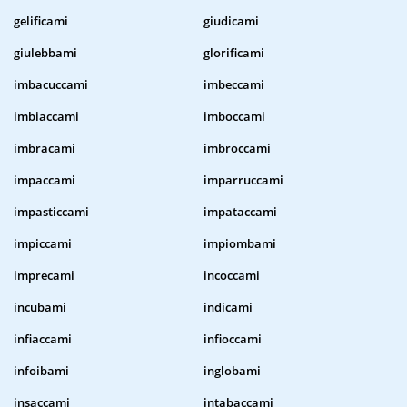
gelificami
giudicami
giulebbami
glorificami
imbacuccami
imbeccami
imbiaccami
imboccami
imbracami
imbroccami
impaccami
imparruccami
impasticcami
impataccami
impiccami
impiombami
imprecami
incoccami
incubami
indicami
infiaccami
infioccami
infoibami
inglobami
insaccami
intabaccami