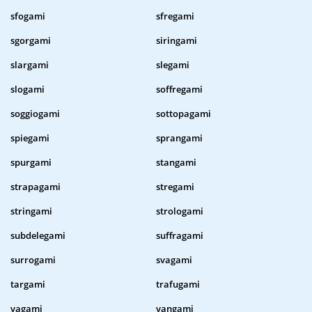
sfogami
sfregami
sgorgami
siringami
slargami
slegami
slogami
soffregami
soggiogami
sottopagami
spiegami
sprangami
spurgami
stangami
strapagami
stregami
stringami
strologami
subdelegami
suffragami
surrogami
svagami
targami
trafugami
vagami
vangami