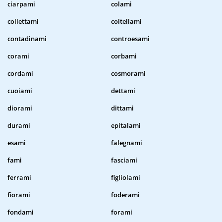
ciarpami
colami
collettami
coltellami
contadinami
controesami
corami
corbami
cordami
cosmorami
cuoiami
dettami
diorami
dittami
durami
epitalami
esami
falegnami
fami
fasciami
ferrami
figliolami
fiorami
foderami
fondami
forami