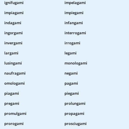
ignifugami
impelagami
impiagami
impiegami
indagami
infangami
ingorgami
interrogami
invergami
irrogami
largami
legami
lusingami
monologami
naufragami
negami
omologami
pagami
piagami
piegami
pregami
prolungami
promulgami
propagami
prorogami
prosciugami