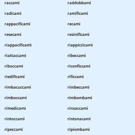
raccami
raddobbami
radicami
ramificami
rappacificami
recami
resecami
resinificami
riappacificami
riappiccicami
riattaccami
ribeccami
riboccami
riconficcami
riedificami
rificcami
rimbacuccami
rimbeccami
rimboccami
rimbombami
rimedicami
rinsaccami
rintoccami
rintonacami
ripeccami
ripiombami