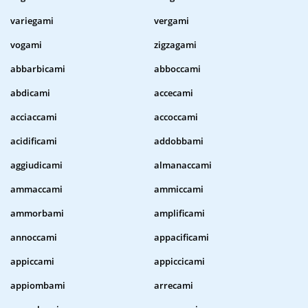
variegami
vergami
vogami
zigzagami
abbarbicami
abboccami
abdicami
accecami
acciaccami
accoccami
acidificami
addobbami
aggiudicami
almanaccami
ammaccami
ammiccami
ammorbami
amplificami
annoccami
appacificami
appiccami
appiccicami
appiombami
arrecami