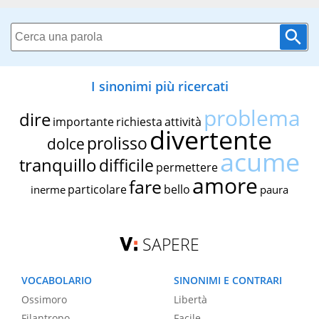
I sinonimi più ricercati
problema
dire
importante
richiesta
attività
divertente
prolisso
dolce
acume
tranquillo
difficile
permettere
amore
fare
particolare
bello
inerme
paura
SAPERE
VOCABOLARIO
SINONIMI E CONTRARI
Ossimoro
Libertà
Filantropo
Facile