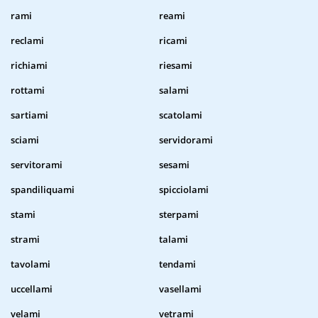
rami
reami
reclami
ricami
richiami
riesami
rottami
salami
sartiami
scatolami
sciami
servidorami
servitorami
sesami
spandiliquami
spicciolami
stami
sterpami
strami
talami
tavolami
tendami
uccellami
vasellami
velami
vetrami