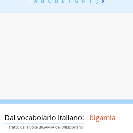
A
B
C
D
E
F
G
H
I
J
K
L
M
N
Dal vocabolario italiano:
bigamia
tratto dalla voce BIGAMIA del Wikizionario