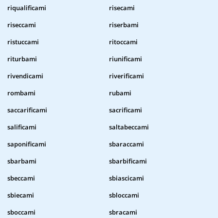
riqualificami
risecami
riseccami
riserbami
ristuccami
ritoccami
riturbami
riunificami
rivendicami
riverificami
rombami
rubami
saccarificami
sacrificami
salificami
saltabeccami
saponificami
sbaraccami
sbarbami
sbarbificami
sbeccami
sbiascicami
sbiecami
sbloccami
sboccami
sbracami