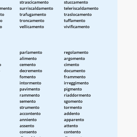
strascicamento
stuccamento
amento
surriscaldamento
teleriscaldamento
to
trafugamento
traslocamento
to
troncamento
tuffamento
o
vellicamento
vivificamento
parlamento
regolamento
alimento
argomento
o
cemento
cimento
o
decremento
documento
fomento
frammento
intormento
irreggimento
pavimento
pigmento
rammento
riaddormento
semento
sgomento
strumento
tormento
accontento
addento
anniento
apparento
assento
attento
consento
contento