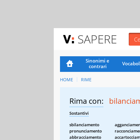
SAPERE
Sinonimi e
Vocabol
contrari
HOME
RIME
Rima con:
bilancia
Sostantivi
sbilanciamento
agganciame
pronunciamento
racconciame
abbracciamento
accartoccia