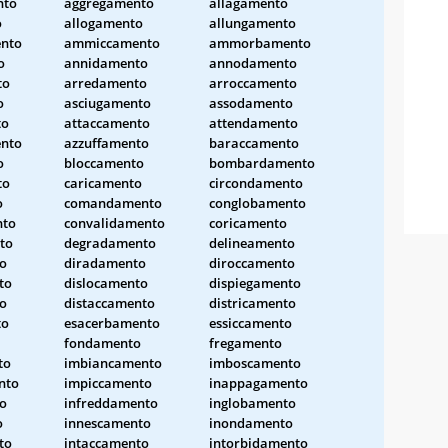
nto
aggregamento
allagamento
o
allogamento
allungamento
nto
ammiccamento
ammorbamento
o
annidamento
annodamento
to
arredamento
arroccamento
o
asciugamento
assodamento
to
attaccamento
attendamento
nto
azzuffamento
baraccamento
o
bloccamento
bombardamento
to
caricamento
circondamento
o
comandamento
conglobamento
nto
convalidamento
coricamento
to
degradamento
delineamento
o
diradamento
diroccamento
to
dislocamento
dispiegamento
o
distaccamento
districamento
to
esacerbamento
essiccamento
fondamento
fregamento
to
imbiancamento
imboscamento
nto
impiccamento
inappagamento
o
infreddamento
inglobamento
o
innescamento
inondamento
to
intaccamento
intorbidamento