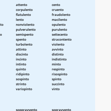
attento
cento
corpulento
cruento
flatulento
fraudolento
lento
macilento
nto
nonviolento
opulento
pulverulento
purulento
to
semispento
settecento
spento
stracontento
turbolento
violento
attinto
avvinto
discinto
distinto
incinto
indistinto
intinto
minto
quinto
respinto
ridipinto
risospinto
sospinto
spinto
strinto
succinto
variopinto
vinto
soppravvento
sopravvento