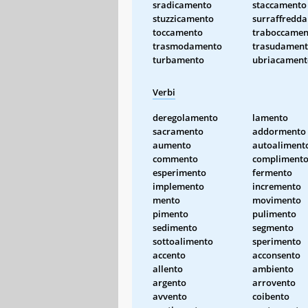
sradicamento
staccamento
stuzzicamento
surraffredd
toccamento
traboccamen
trasmodamento
trasudamen
turbamento
ubriacament
Verbi
deregolamento
lamento
sacramento
addormento
aumento
autoaliment
commento
compliment
esperimento
fermento
implemento
incremento
mento
movimento
pimento
pulimento
sedimento
segmento
sottoalimento
sperimento
accento
acconsento
allento
ambiento
argento
arrovento
avvento
coibento