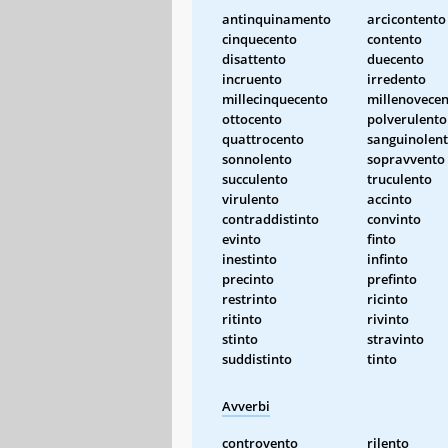
antinquinamento
arcicontento
cinquecento
contento
disattento
duecento
incruento
irredento
millecinquecento
millenovece
ottocento
polverulento
quattrocento
sanguinolen
sonnolento
sopravvento
succulento
truculento
virulento
accinto
contraddistinto
convinto
evinto
finto
inestinto
infinto
precinto
prefinto
restrinto
ricinto
ritinto
rivinto
stinto
stravinto
suddistinto
tinto
Avverbi
controvento
rilento