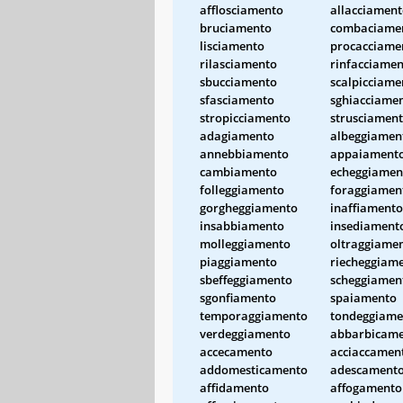
afflosciamento
allacciamen
bruciamento
combaciame
lisciamento
procacciame
rilasciamento
rinfacciame
sbucciamento
scalpicciame
sfasciamento
sghiacciame
stropicciamento
strusciamen
adagiamento
albeggiamen
annebbiamento
appaiament
cambiamento
echeggiamen
folleggiamento
foraggiamen
gorgheggiamento
inaffiamento
insabbiamento
insediament
molleggiamento
oltraggiame
piaggiamento
riecheggiam
sbeffeggiamento
scheggiamen
sgonfiamento
spaiamento
temporaggiamento
tondeggiame
verdeggiamento
abbarbicam
accecamento
acciaccamen
addomesticamento
adescament
affidamento
affogamento