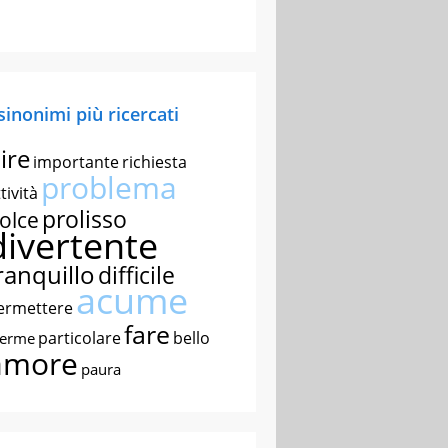
 sinonimi più ricercati
ire
importante
richiesta
problema
tività
prolisso
olce
divertente
ranquillo
difficile
acume
ermettere
fare
particolare
bello
nerme
amore
paura