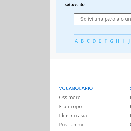
sottovento
A
B
C
D
E
F
G
H
I
J
VOCABOLARIO
Ossimoro
Filantropo
Idiosincrasia
Pusillanime