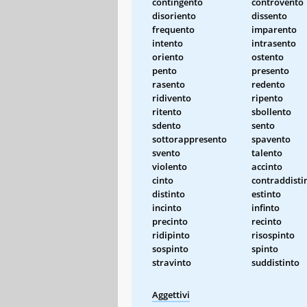
contingento
controvento
disoriento
dissento
frequento
imparento
intento
intrasento
oriento
ostento
pento
presento
rasento
redento
ridivento
ripento
ritento
sbollento
sdento
sento
sottorappresento
spavento
svento
talento
violento
accinto
cinto
contraddisti
distinto
estinto
incinto
infinto
precinto
recinto
ridipinto
risospinto
sospinto
spinto
stravinto
suddistinto
Aggettivi