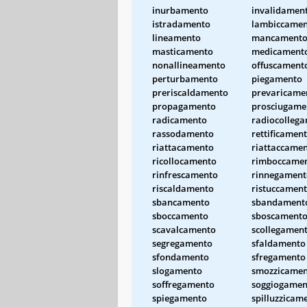
inurbamento
invalidamen
istradamento
lambiccame
lineamento
mancament
masticamento
medicament
nonallineamento
offuscament
perturbamento
piegamento
preriscaldamento
prevaricame
propagamento
prosciugame
radicamento
radiocolleg
rassodamento
rettificamen
riattacamento
riattaccame
ricollocamento
rimboccame
rinfrescamento
rinnegament
riscaldamento
ristuccamen
sbancamento
sbandament
sboccamento
sboscament
scavalcamento
scollegamen
segregamento
sfaldamento
sfondamento
sfregamento
slogamento
smozzicame
soffregamento
soggiogamen
spiegamento
spilluzzicam