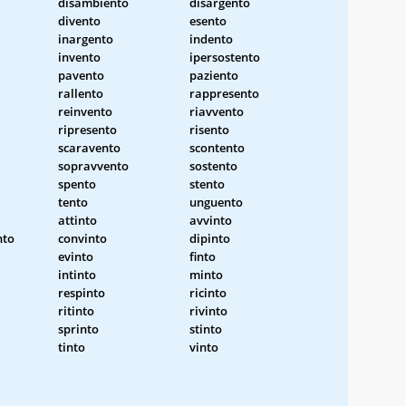
disambiento
disargento
divento
esento
inargento
indento
invento
ipersostento
pavento
paziento
rallento
rappresento
reinvento
riavvento
ripresento
risento
scaravento
scontento
sopravvento
sostento
spento
stento
tento
unguento
attinto
avvinto
nto
convinto
dipinto
evinto
finto
intinto
minto
respinto
ricinto
ritinto
rivinto
sprinto
stinto
tinto
vinto