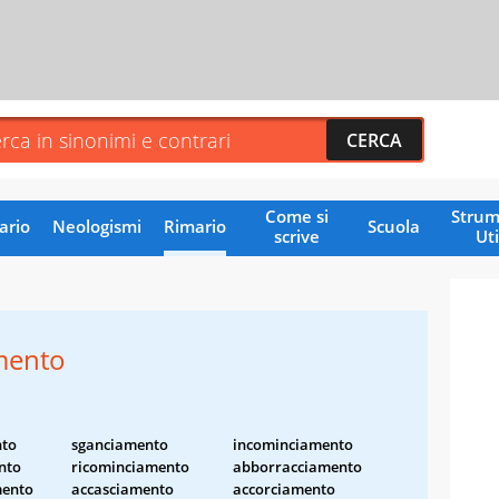
Come si
Strum
ario
Neologismi
Rimario
Scuola
scrive
Uti
mento
nto
sganciamento
incominciamento
nto
ricominciamento
abborracciamento
mento
accasciamento
accorciamento