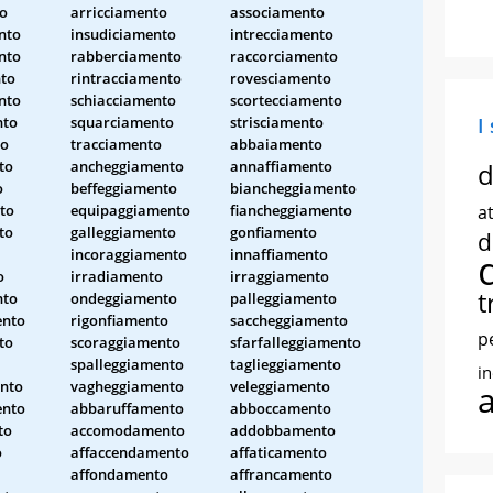
to
arricciamento
associamento
nto
insudiciamento
intrecciamento
nto
rabberciamento
raccorciamento
nto
rintracciamento
rovesciamento
nto
schiacciamento
scortecciamento
nto
squarciamento
strisciamento
I
to
tracciamento
abbaiamento
to
ancheggiamento
annaffiamento
d
o
beffeggiamento
biancheggiamento
to
equipaggiamento
fiancheggiamento
at
to
galleggiamento
gonfiamento
d
incoraggiamento
innaffiamento
o
irradiamento
irraggiamento
t
nto
ondeggiamento
palleggiamento
ento
rigonfiamento
saccheggiamento
p
to
scoraggiamento
sfarfalleggiamento
spalleggiamento
taglieggiamento
i
nto
vagheggiamento
veleggiamento
ento
abbaruffamento
abboccamento
to
accomodamento
addobbamento
o
affaccendamento
affaticamento
affondamento
affrancamento