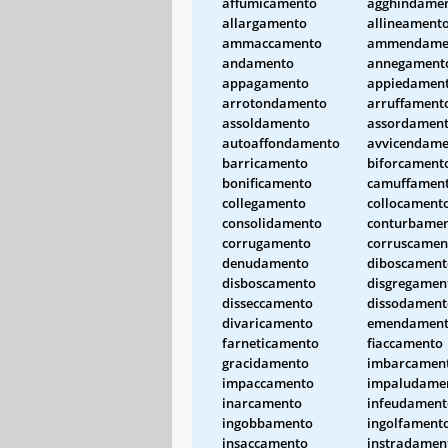
affumicamento
agghindame
allargamento
allineament
ammaccamento
ammendame
andamento
annegament
appagamento
appiedamen
arrotondamento
arruffament
assoldamento
assordamen
autoaffondamento
avvicendame
barricamento
biforcament
bonificamento
camuffamen
collegamento
collocament
consolidamento
conturbame
corrugamento
corruscamen
denudamento
diboscament
disboscamento
disgregamen
disseccamento
dissodament
divaricamento
emendamen
farneticamento
fiaccamento
gracidamento
imbarcamen
impaccamento
impaludame
inarcamento
infeudament
ingobbamento
ingolfament
insaccamento
instradamen