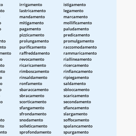
to
irrigamento
istigamento
nto
lastricamento
legamento
o
mandamento
marcamento
o
mitigamento
mollificamento
o
pagamento
paludamento
pizzicamento
predicamento
nto
prolungamento
promulgamento
nto
purificamento
raccomodamento
amento
raffreddamento
rammaricamento
to
revocamento
riallineamento
nto
ricaricamento
ricercamento
nto
rimboscamento
rinfiancamento
o
rinsaldamento
ripiegamento
to
ronfamento
saldamento
o
sbaraccamento
sbloccamento
o
sbracamento
scaricamento
to
scorticamento
secondamento
sfangamento
sfiancamento
sfrondamento
slargamento
nto
snodamento
soffocamento
to
solleticamento
spalancamento
ento
sprofondamento
spurgamento