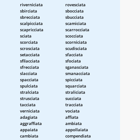
riverniciata
rovesciata
sbirciata
sbocciata
sbrecciata
sbucciata
scalpicciata
scamiciata
scapricciata
scarrocciata
sciata
scocciata
scorciata
scorniciata
scrosciata
scudisciata
setacciata
sfacciata
sfilacciata
sfociata
sfrecciata
sganasciata
slacciata
smanacciata
spacciata
spicciata
spulciata
squarciata
stralciata
straliciata
strusciata
succiata
tacciata
tracciata
verniciata
vociata
adagiata
affiata
aggraffiata
ambiata
appaiata
appollaiata
cambiata
compendiata