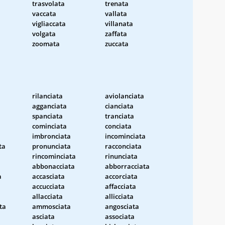
trasvolata
trenata
vaccata
vallata
vigliaccata
villanata
volgata
zaffata
zoomata
zuccata
rilanciata
aviolanciata
agganciata
cianciata
spanciata
tranciata
cominciata
conciata
imbronciata
incominciata
ta
pronunciata
racconciata
rincominciata
rinunciata
abbonacciata
abborracciata
a
accasciata
accorciata
accucciata
affacciata
allacciata
allicciata
ta
ammosciata
angosciata
asciata
associata