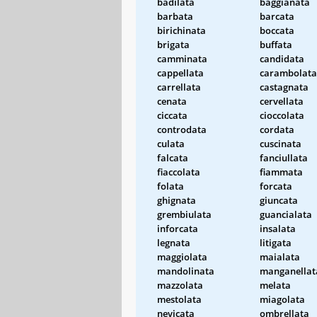
badilata
baggianata
barbata
barcata
birichinata
boccata
brigata
buffata
camminata
candidata
cappellata
carambolata
carrellata
castagnata
cenata
cervellata
ciccata
cioccolata
controdata
cordata
culata
cuscinata
falcata
fanciullata
fiaccolata
fiammata
folata
forcata
ghignata
giuncata
grembiulata
guancialata
inforcata
insalata
legnata
litigata
maggiolata
maialata
mandolinata
manganellat
mazzolata
melata
mestolata
miagolata
nevicata
ombrellata