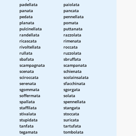
padellata
paiolata
panata
pancata
pedata
pennellata
planata
pomata
pulcinellata
puttanata
randellata
razzolata
ricascata
rimenata
rivoltellata
roccata
rullata
ruzzolata
sbafata
sbruffata
scampagnata
scampanata
scenata
schienata
sciroccata
scolainsalata
serenata
sfacchinata
sgommata
sgorgata
soffermata
solata
spallata
spennellata
staffilata
stangata
stivalata
stoccata
stupidata
suricata
tanfata
tartufata
tegamata
tombolata