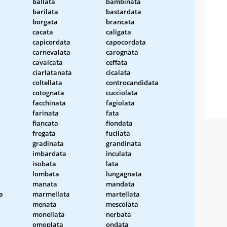
ballata
bambinata
barilata
bastardata
borgata
brancata
cacata
caligata
capicordata
capocordata
carnevalata
carognata
cavalcata
ceffata
ciarlatanata
cicalata
coltellata
controcandidata
cotognata
cucciolata
facchinata
fagiolata
farinata
fata
fiancata
fiondata
fregata
fucilata
gradinata
grandinata
imbardata
inculata
isobata
lata
lombata
lungagnata
manata
mandata
a
marmellata
martellata
menata
mescolata
monellata
nerbata
omoplata
ondata