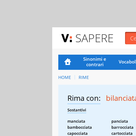
SAPERE
Sinonimi e
Vocabol
contrari
HOME
RIME
Rima con:
bilanciat
Sostantivi
manciata
panciata
bambocciata
barrocciata
capocciata
cartocciata