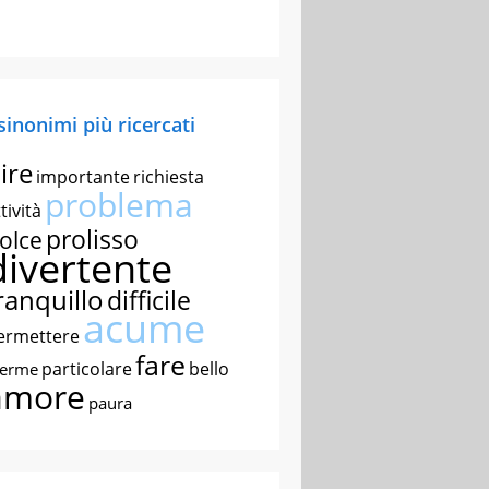
 sinonimi più ricercati
ire
importante
richiesta
problema
tività
prolisso
olce
divertente
ranquillo
difficile
acume
ermettere
fare
particolare
bello
nerme
amore
paura