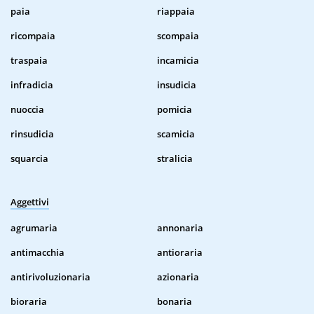
paia
riappaia
ricompaia
scompaia
traspaia
incamicia
infradicia
insudicia
nuoccia
pomicia
rinsudicia
scamicia
squarcia
stralicia
Aggettivi
agrumaria
annonaria
antimacchia
antioraria
antirivoluzionaria
azionaria
bioraria
bonaria