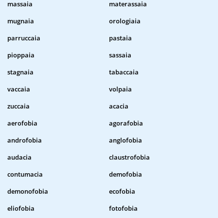
massaia
materassaia
mugnaia
orologiaia
parruccaia
pastaia
pioppaia
sassaia
stagnaia
tabaccaia
vaccaia
volpaia
zuccaia
acacia
aerofobia
agorafobia
androfobia
anglofobia
audacia
claustrofobia
contumacia
demofobia
demonofobia
ecofobia
eliofobia
fotofobia