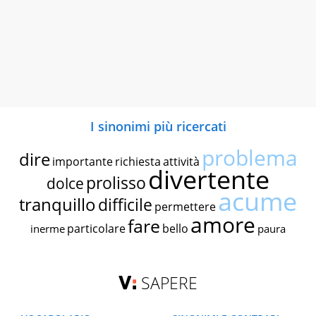
I sinonimi più ricercati
problema
dire
importante
richiesta
attività
divertente
prolisso
dolce
acume
tranquillo
difficile
permettere
amore
fare
particolare
bello
inerme
paura
SAPERE