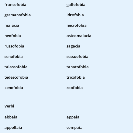
francofobia
gallofobia
germanofobia
idrofobia
malacia
necrofobia
neofobia
osteomalacia
russofobia
sagacia
senofobia
sessuofobia
talassofobia
tanatofobia
tedescofobia
tricofobia
xenofobia
zoofobia
Verbi
abbaia
appaia
appollaia
compaia