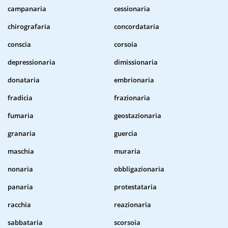
campanaria
cessionaria
chirografaria
concordataria
conscia
corsoia
depressionaria
dimissionaria
donataria
embrionaria
fradicia
frazionaria
fumaria
geostazionaria
granaria
guercia
maschia
muraria
nonaria
obbligazionaria
panaria
protestataria
racchia
reazionaria
sabbataria
scorsoia