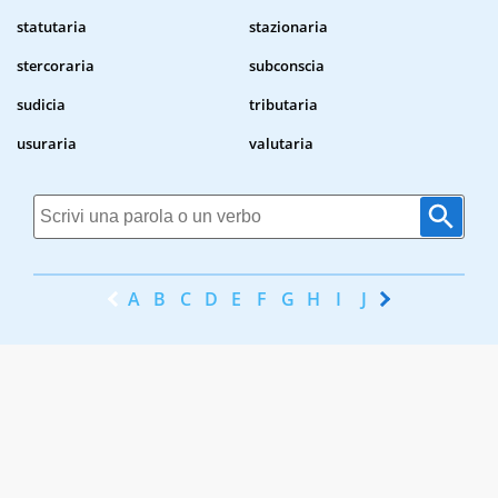
statutaria
stazionaria
stercoraria
subconscia
sudicia
tributaria
usuraria
valutaria
A
B
C
D
E
F
G
H
I
J
K
L
M
N