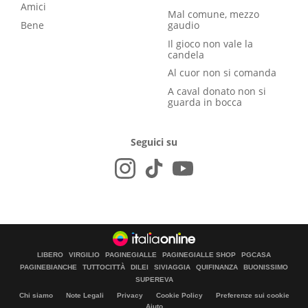
Amici
Mal comune, mezzo
Bene
gaudio
Il gioco non vale la
candela
Al cuor non si comanda
A caval donato non si
guarda in bocca
Seguici su
LIBERO
VIRGILIO
PAGINEGIALLE
PAGINEGIALLE SHOP
PGCASA
PAGINEBIANCHE
TUTTOCITTÀ
DILEI
SIVIAGGIA
QUIFINANZA
BUONISSIMO
SUPEREVA
Chi siamo
Note Legali
Privacy
Cookie Policy
Preferenze sui cookie
Aiuto