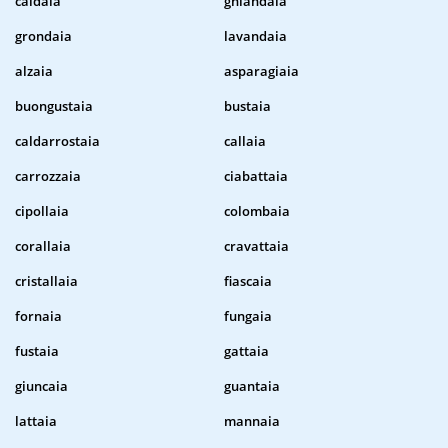
caldaia
ghiandaia
grondaia
lavandaia
alzaia
asparagiaia
buongustaia
bustaia
caldarrostaia
callaia
carrozzaia
ciabattaia
cipollaia
colombaia
corallaia
cravattaia
cristallaia
fiascaia
fornaia
fungaia
fustaia
gattaia
giuncaia
guantaia
lattaia
mannaia