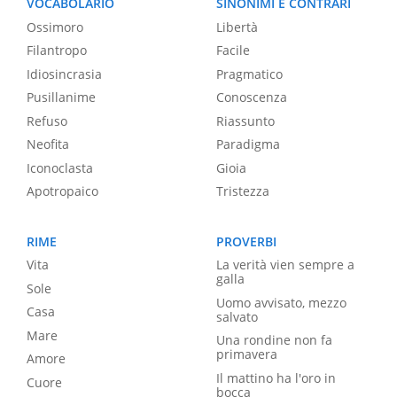
VOCABOLARIO
SINONIMI E CONTRARI
Ossimoro
Libertà
Filantropo
Facile
Idiosincrasia
Pragmatico
Pusillanime
Conoscenza
Refuso
Riassunto
Neofita
Paradigma
Iconoclasta
Gioia
Apotropaico
Tristezza
RIME
PROVERBI
Vita
La verità vien sempre a
galla
Sole
Uomo avvisato, mezzo
Casa
salvato
Mare
Una rondine non fa
primavera
Amore
Il mattino ha l'oro in
Cuore
bocca