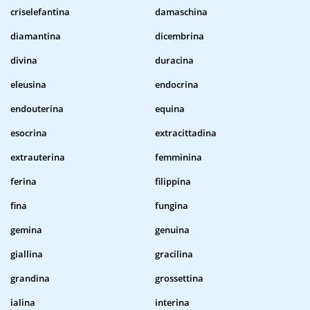
criselefantina
damaschina
diamantina
dicembrina
divina
duracina
eleusina
endocrina
endouterina
equina
esocrina
extracittadina
extrauterina
femminina
ferina
filippina
fina
fungina
gemina
genuina
giallina
gracilina
grandina
grossettina
ialina
interina