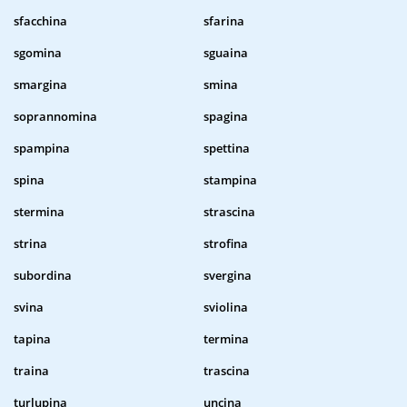
sfacchina
sfarina
sgomina
sguaina
smargina
smina
soprannomina
spagina
spampina
spettina
spina
stampina
stermina
strascina
strina
strofina
subordina
svergina
svina
sviolina
tapina
termina
traina
trascina
turlupina
uncina