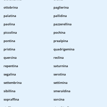
ottobrina
paglierina
palatina
pallidina
paolina
pazzerellina
piccolina
pochina
pontina
prealpina
pristina
quadrigemina
quercina
reclina
repentina
saturnina
segalina
serotina
settembrina
settimina
sibillina
smeraldina
sopraffina
sorcina