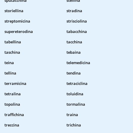
sputacchina
stellina
storiellina
stradina
streptomicina
strisciolina
supereterodina
tabacchina
tabellina
tacchina
taschina
tebaina
teina
telemedicina
tellina
tendina
terramicina
tetraciclina
tetralina
toluidina
topolina
tormalina
traffichina
traina
treccina
trichina