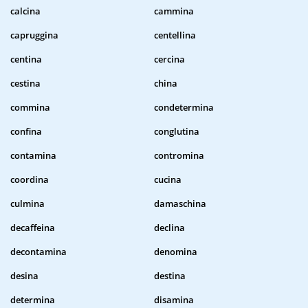
calcina
cammina
capruggina
centellina
centina
cercina
cestina
china
commina
condetermina
confina
conglutina
contamina
contromina
coordina
cucina
culmina
damaschina
decaffeina
declina
decontamina
denomina
desina
destina
determina
disamina