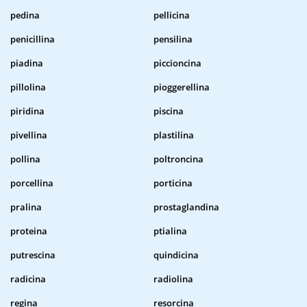
pedina
pellicina
penicillina
pensilina
piadina
piccioncina
pillolina
pioggerellina
piridina
piscina
pivellina
plastilina
pollina
poltroncina
porcellina
porticina
pralina
prostaglandina
proteina
ptialina
putrescina
quindicina
radicina
radiolina
regina
resorcina