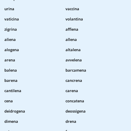
urina
vaccina
vaticina
volantina
zigrina
affiena
aliena
allena
alogena
altalena
arena
avvelena
balena
barcamena
barena
cancrena
cantilena
carena
cena
concatena
deidrogena
deossigena
dimena
drena