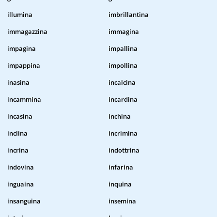
illumina
imbrillantina
immagazzina
immagina
impagina
impallina
impappina
impollina
inasina
incalcina
incammina
incardina
incasina
inchina
inclina
incrimina
incrina
indottrina
indovina
infarina
inguaina
inquina
insanguina
insemina