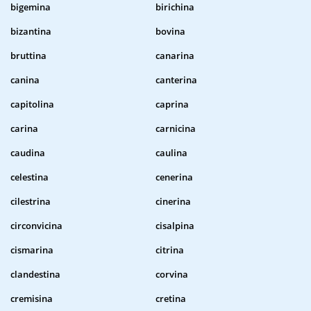
bigemina
birichina
bizantina
bovina
bruttina
canarina
canina
canterina
capitolina
caprina
carina
carnicina
caudina
caulina
celestina
cenerina
cilestrina
cinerina
circonvicina
cisalpina
cismarina
citrina
clandestina
corvina
cremisina
cretina