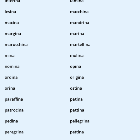
interina
lamina
lesina
macchina
macina
mandrina
margina
marina
marocchina
martellina
mina
mulina
nomina
opina
ordina
origina
orina
ostina
paraffina
patina
patrocina
pattina
pedina
pellegrina
peregrina
pettina