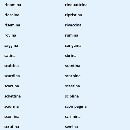
rinomina
rinquattrina
riordina
ripristina
risemina
rivaccina
rovina
rumina
saggina
sanguina
satina
sbrina
scalcina
scantina
scardina
scarpina
scartina
scassina
schettina
sciolina
sciorina
scompagina
sconfina
scrimina
scrutina
semina