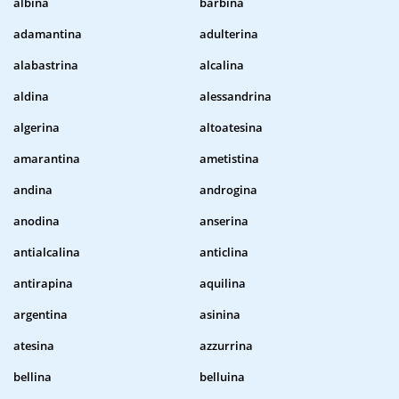
albina
barbina
adamantina
adulterina
alabastrina
alcalina
aldina
alessandrina
algerina
altoatesina
amarantina
ametistina
andina
androgina
anodina
anserina
antialcalina
anticlina
antirapina
aquilina
argentina
asinina
atesina
azzurrina
bellina
belluina