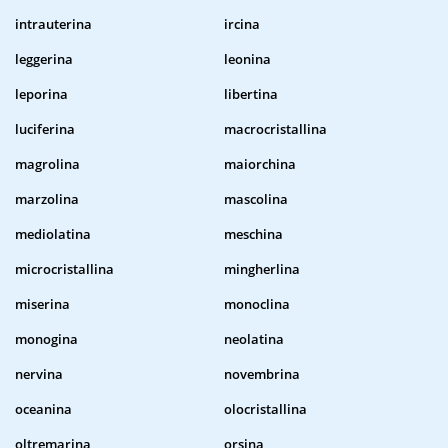
intrauterina
ircina
leggerina
leonina
leporina
libertina
luciferina
macrocristallina
magrolina
maiorchina
marzolina
mascolina
mediolatina
meschina
microcristallina
mingherlina
miserina
monoclina
monogina
neolatina
nervina
novembrina
oceanina
olocristallina
oltremarina
orsina