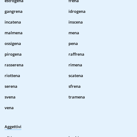
estrogena
frena
gangrena
idrogena
incatena
inscena
malmena
mena
ossigena
pena
pirogena
raffrena
rasserena
rimena
riottena
scatena
serena
sfrena
svena
tramena
vena
Aggettivi