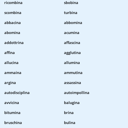
ricombina
sbobina
scombina
turbina
abbacina
abbomina
abomina
acumina
addottrina
affascina
affina
agglutina
allucina
allumina
ammaina
ammutina
argina
assassina
autodisciplina
autoimpollina
avvicina
balugina
bitumina
brina
bruschina
bulina