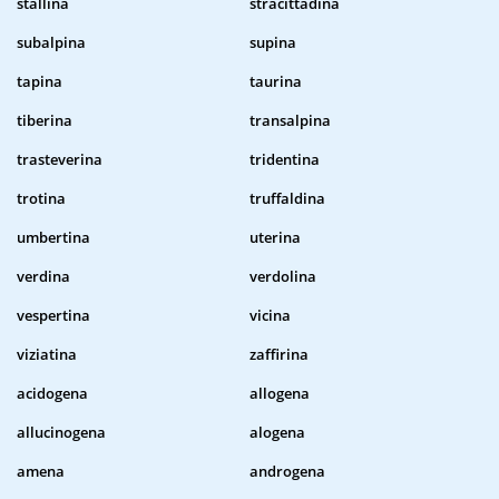
stallina
stracittadina
subalpina
supina
tapina
taurina
tiberina
transalpina
trasteverina
tridentina
trotina
truffaldina
umbertina
uterina
verdina
verdolina
vespertina
vicina
viziatina
zaffirina
acidogena
allogena
allucinogena
alogena
amena
androgena