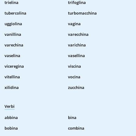
trielina
trifoglina
tubercolina
turbomacchina
uggiolina
vagina
vanillina
varecchina
varechina
varichina
vaselina
vasellina
viceregina
viscina
vitellina
vocina
xilidina
zucchina
Verbi
abbina
bina
bobina
combina