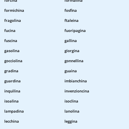
forcina
formalina
formichina
fosfina
fragolina
ftaleina
fucina
fuoripagina
fuscina
gallina
gasolina
giorgina
gocciolina
gonnellina
gradina
guaina
guardina
imbianchina
inquilina
invenzioncina
isoalina
isoclina
lampadina
lanolina
lecchina
leggina