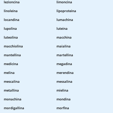
lezioncina
limoncina
linoleina
lipoproteina
locandina
lumachina
lupolina
luteina
luteolina
macchina
macchiolina
maialina
mantellina
martellina
medicina
megadina
melina
merendina
mescalina
messalina
metallina
mielina
monachina
mondina
mordigallina
morfina