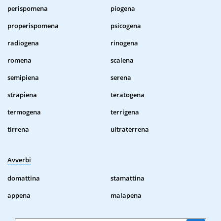
perispomena
piogena
properispomena
psicogena
radiogena
rinogena
romena
scalena
semipiena
serena
strapiena
teratogena
termogena
terrigena
tirrena
ultraterrena
Avverbi
domattina
stamattina
appena
malapena