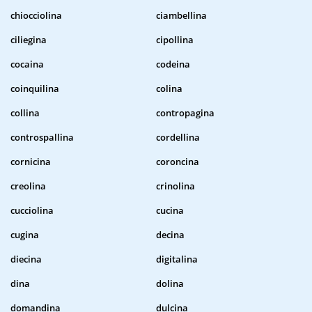
chiocciolina
ciambellina
ciliegina
cipollina
cocaina
codeina
coinquilina
colina
collina
contropagina
controspallina
cordellina
cornicina
coroncina
creolina
crinolina
cucciolina
cucina
cugina
decina
diecina
digitalina
dina
dolina
domandina
dulcina