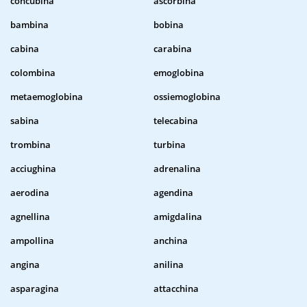
concubina
ascorbina
bambina
bobina
cabina
carabina
colombina
emoglobina
metaemoglobina
ossiemoglobina
sabina
telecabina
trombina
turbina
acciughina
adrenalina
aerodina
agendina
agnellina
amigdalina
ampollina
anchina
angina
anilina
asparagina
attacchina