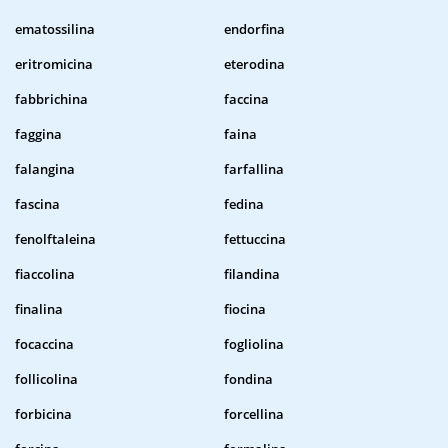
ematossilina
endorfina
eritromicina
eterodina
fabbrichina
faccina
faggina
faina
falangina
farfallina
fascina
fedina
fenolftaleina
fettuccina
fiaccolina
filandina
finalina
fiocina
focaccina
fogliolina
follicolina
fondina
forbicina
forcellina