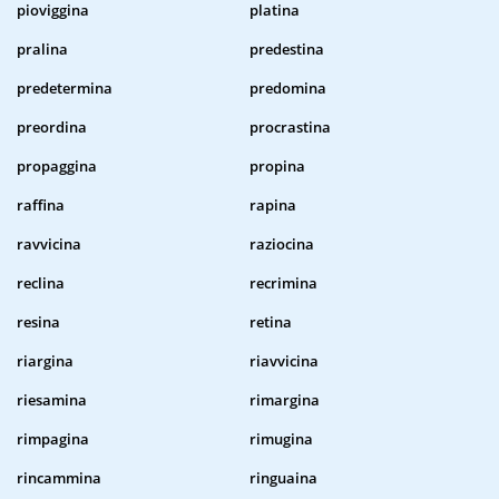
pioviggina
platina
pralina
predestina
predetermina
predomina
preordina
procrastina
propaggina
propina
raffina
rapina
ravvicina
raziocina
reclina
recrimina
resina
retina
riargina
riavvicina
riesamina
rimargina
rimpagina
rimugina
rincammina
ringuaina