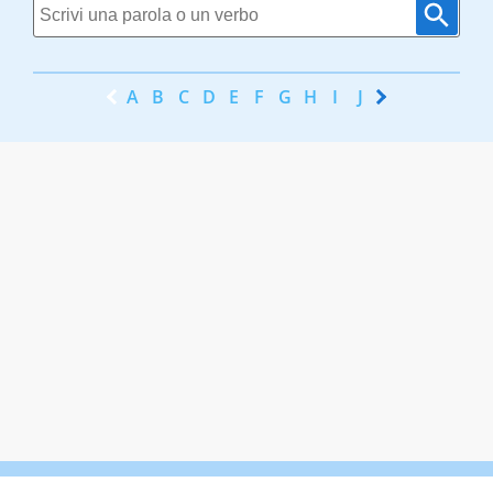
A
B
C
D
E
F
G
H
I
J
K
L
M
N