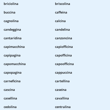
briciolina
briscolina
buccina
caffeina
cagnolina
calcina
candeggina
candelina
cantaridina
canzoncina
capimacchina
capiofficina
capipagina
capofficina
capomacchina
capoofficina
capopagina
cappuccina
carneficina
cartellina
cascina
caseina
casellina
cavallina
cedolina
centralina