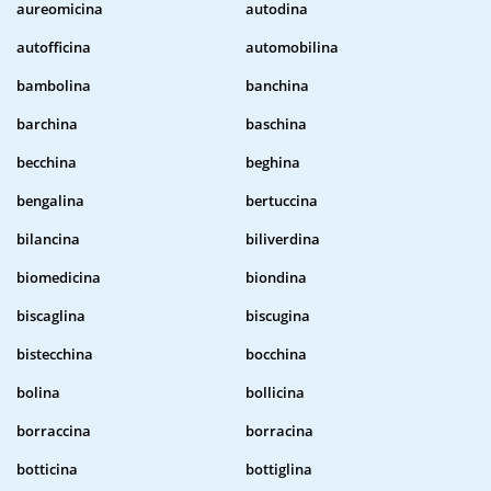
aureomicina
autodina
autofficina
automobilina
bambolina
banchina
barchina
baschina
becchina
beghina
bengalina
bertuccina
bilancina
biliverdina
biomedicina
biondina
biscaglina
biscugina
bistecchina
bocchina
bolina
bollicina
borraccina
borracina
botticina
bottiglina