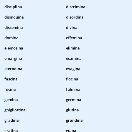
disciplina
discrimina
disinquina
disordina
dissemina
divina
domina
effemina
elemosina
elimina
emargina
esamina
eterodina
evagina
fascina
fiocina
fucina
fulmina
gemina
germina
ghigliottina
glutina
gradina
grandina
gratina
guina