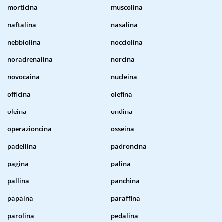
morticina
muscolina
naftalina
nasalina
nebbiolina
nocciolina
noradrenalina
norcina
novocaina
nucleina
officina
olefina
oleina
ondina
operazioncina
osseina
padellina
padroncina
pagina
palina
pallina
panchina
papaina
paraffina
parolina
pedalina