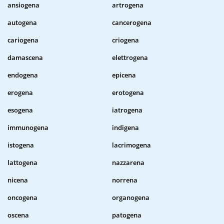
ansiogena
artrogena
autogena
cancerogena
cariogena
criogena
damascena
elettrogena
endogena
epicena
erogena
erotogena
esogena
iatrogena
immunogena
indigena
istogena
lacrimogena
lattogena
nazzarena
nicena
norrena
oncogena
organogena
oscena
patogena