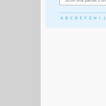
A
B
C
D
E
F
G
H
I
J