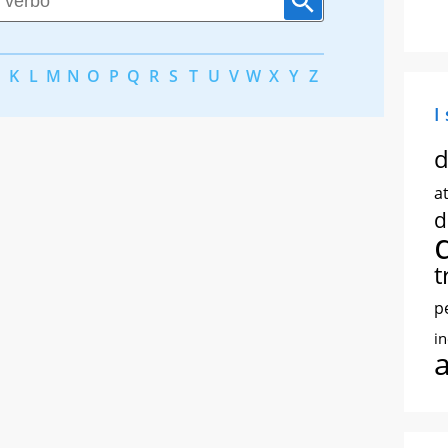
K
L
M
N
O
P
Q
R
S
T
U
V
W
X
Y
Z
I
d
at
d
t
p
i