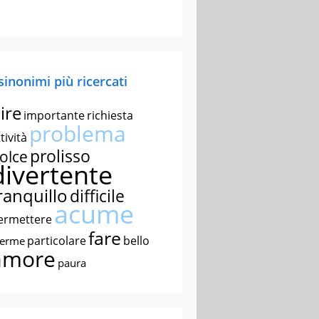
 sinonimi più ricercati
ire
importante
richiesta
problema
tività
prolisso
olce
divertente
ranquillo
difficile
acume
ermettere
fare
particolare
bello
nerme
amore
paura