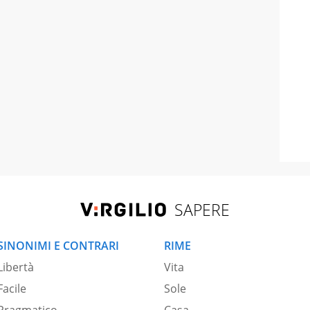
SAPERE
SINONIMI E CONTRARI
RIME
Libertà
Vita
Facile
Sole