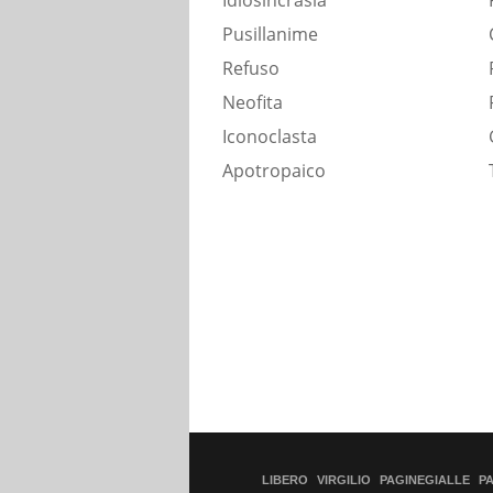
Idiosincrasia
Pusillanime
Refuso
Neofita
Iconoclasta
Apotropaico
LIBERO
VIRGILIO
PAGINEGIALLE
P