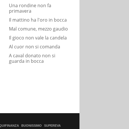
Una rondine non fa
primavera
Il mattino ha l'oro in bocca
Mal comune, mezzo gaudio
Il gioco non vale la candela
Al cuor non si comanda
A caval donato non si
guarda in bocca
QUIFINANZA
BUONISSIMO
SUPEREVA