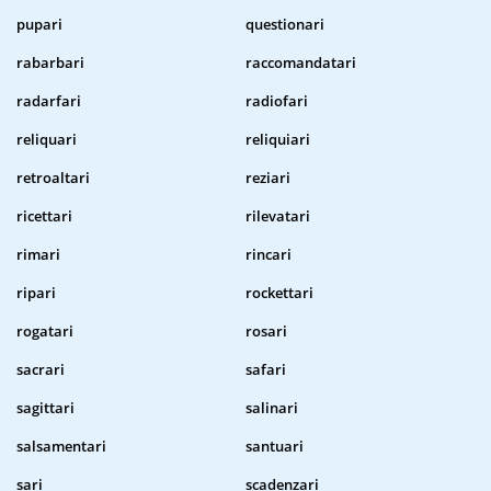
pupari
questionari
rabarbari
raccomandatari
radarfari
radiofari
reliquari
reliquiari
retroaltari
reziari
ricettari
rilevatari
rimari
rincari
ripari
rockettari
rogatari
rosari
sacrari
safari
sagittari
salinari
salsamentari
santuari
sari
scadenzari