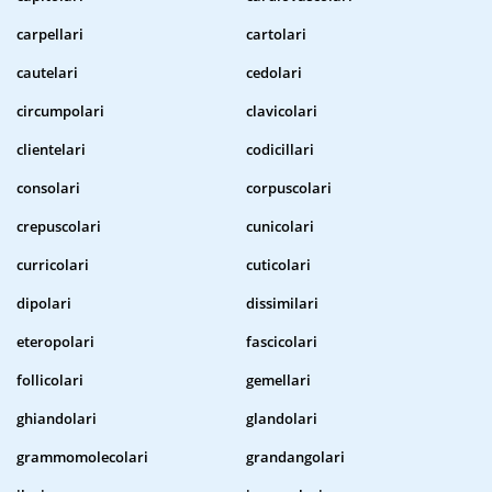
carpellari
cartolari
cautelari
cedolari
circumpolari
clavicolari
clientelari
codicillari
consolari
corpuscolari
crepuscolari
cunicolari
curricolari
cuticolari
dipolari
dissimilari
eteropolari
fascicolari
follicolari
gemellari
ghiandolari
glandolari
grammomolecolari
grandangolari