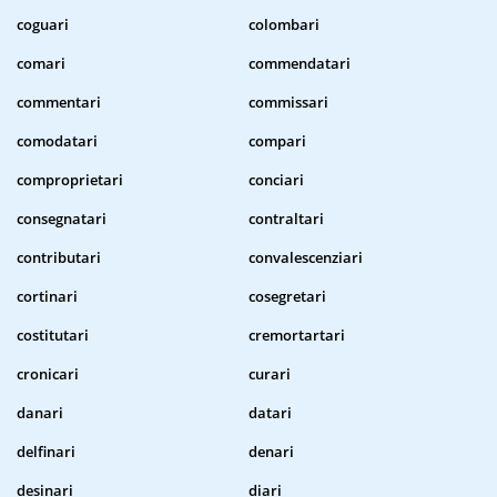
coguari
colombari
comari
commendatari
commentari
commissari
comodatari
compari
comproprietari
conciari
consegnatari
contraltari
contributari
convalescenziari
cortinari
cosegretari
costitutari
cremortartari
cronicari
curari
danari
datari
delfinari
denari
desinari
diari