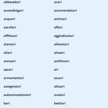
abbecedari
acari
accendisigari
accomandatari
acquari
actiniari
aerofari
affari
affittuari
aggiudicatari
alamari
alienatari
altari
alveari
annuari
antifonari
apiari
ari
armamentari
ascari
assegnatari
attuari
autoconcessionari
avatari
bari
bestiari