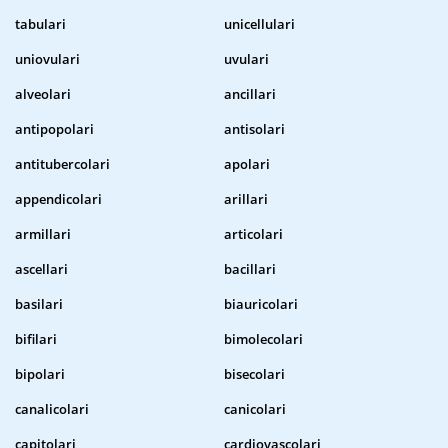
tabulari
unicellulari
uniovulari
uvulari
alveolari
ancillari
antipopolari
antisolari
antitubercolari
apolari
appendicolari
arillari
armillari
articolari
ascellari
bacillari
basilari
biauricolari
bifilari
bimolecolari
bipolari
bisecolari
canalicolari
canicolari
capitolari
cardiovascolari