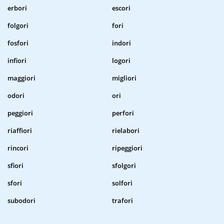
erbori
escori
folgori
fori
fosfori
indori
infiori
logori
maggiori
migliori
odori
ori
peggiori
perfori
riaffiori
rielabori
rincori
ripeggiori
sfiori
sfolgori
sfori
solfori
subodori
trafori