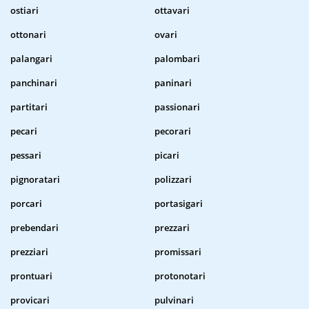
ostiari
ottavari
ottonari
ovari
palangari
palombari
panchinari
paninari
partitari
passionari
pecari
pecorari
pessari
picari
pignoratari
polizzari
porcari
portasigari
prebendari
prezzari
prezziari
promissari
prontuari
protonotari
provicari
pulvinari