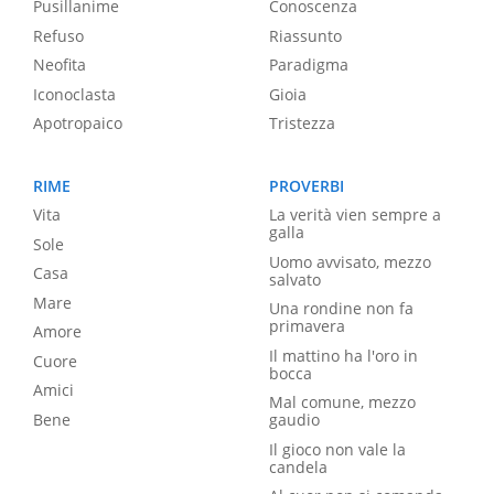
Pusillanime
Conoscenza
Refuso
Riassunto
Neofita
Paradigma
Iconoclasta
Gioia
Apotropaico
Tristezza
RIME
PROVERBI
Vita
La verità vien sempre a
galla
Sole
Uomo avvisato, mezzo
Casa
salvato
Mare
Una rondine non fa
primavera
Amore
Il mattino ha l'oro in
Cuore
bocca
Amici
Mal comune, mezzo
Bene
gaudio
Il gioco non vale la
candela