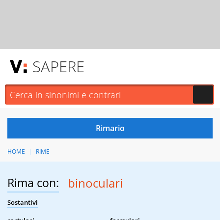
SAPERE
HOME
RIME
Rima con:
binoculari
Sostantivi