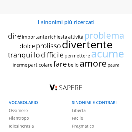
I sinonimi più ricercati
problema
dire
importante
richiesta
attività
divertente
prolisso
dolce
acume
tranquillo
difficile
permettere
amore
fare
particolare
bello
inerme
paura
SAPERE
VOCABOLARIO
SINONIMI E CONTRARI
Ossimoro
Libertà
Filantropo
Facile
Idiosincrasia
Pragmatico