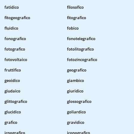
fatidico
filosofico
fitogeografico
fitografico
fluidico
fobico
fonografico
fonotelegrafico
fotografico
fotolitografico
fotovoltaico
fotozincografico
fruttifico
geografico
geoidico
giambico
giudaico
giuridico
glittografico
glossografico
glucidico
goliardico
grafico
gravidico
icnografico
iconografico