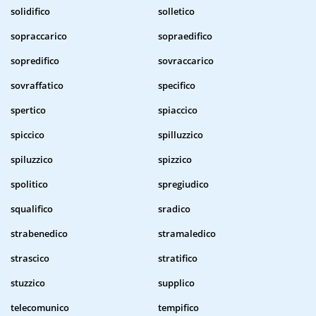
solidifico
solletico
sopraccarico
sopraedifico
sopredifico
sovraccarico
sovraffatico
specifico
spertico
spiaccico
spiccico
spilluzzico
spiluzzico
spizzico
spolitico
spregiudico
squalifico
sradico
strabenedico
stramaledico
strascico
stratifico
stuzzico
supplico
telecomunico
tempifico