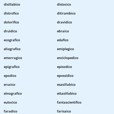
disillabico
distocico
distrofico
ditirambico
dolorifico
dravidico
druidico
ebraico
ecografico
edafico
eliografico
emiplegico
emorragico
enciclopedico
epigrafico
episodico
epodico
epossidico
erucico
esasillabico
etnografico
ettasillabico
eutocico
fantascientifico
faradico
farisaico