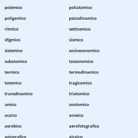
polemico
poliatomico
poligamico
psicodinamico
ritmico
setticemico
sfigmico
sismico
sistemico
socioeconomico
subatomico
tassonomico
termico
termodinamico
totemico
tragicomico
transdinamico
triatomico
umico
zootomico
acaico
acneico
aerobico
aerofotografico
agiografico
alcaico