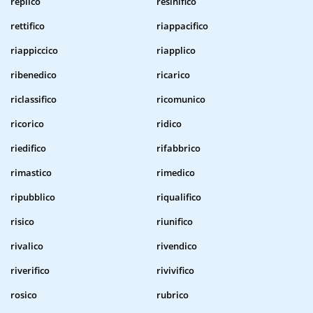
replico
resinifico
rettifico
riappacifico
riappiccico
riapplico
ribenedico
ricarico
riclassifico
ricomunico
ricorico
ridico
riedifico
rifabbrico
rimastico
rimedico
ripubblico
riqualifico
risico
riunifico
rivalico
rivendico
riverifico
rivivifico
rosico
rubrico