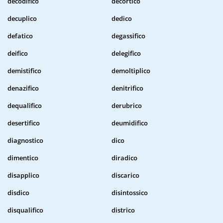
decodifico
decortico
decuplico
dedico
defatico
degassifico
deifico
delegifico
demistifico
demoltiplico
denazifico
denitrifico
dequalifico
derubrico
desertifico
deumidifico
diagnostico
dico
dimentico
diradico
disapplico
discarico
disdico
disintossico
disqualifico
districo