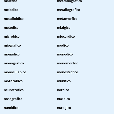
malefico
meccanografico
melodico
metallografico
metalloidico
metamorfico
metodico
mialgico
microbico
miocardico
miografico
modico
monadico
monodico
monografico
monomorfico
monosillabico
monostrofico
mozarabico
munifico
neurotrofico
nordico
nosografico
nucleico
numidico
nuragico