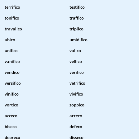
terrifico
testifico
tonifico
traffico
travalico
triplico
ubico
umidifico
unifico
valico
vanifico
vellico
vendico
verifico
versifico
vetrifico
vinifico
vivifico
vortico
zoppico
acceco
arreco
biseco
defeco
depreco
disseco