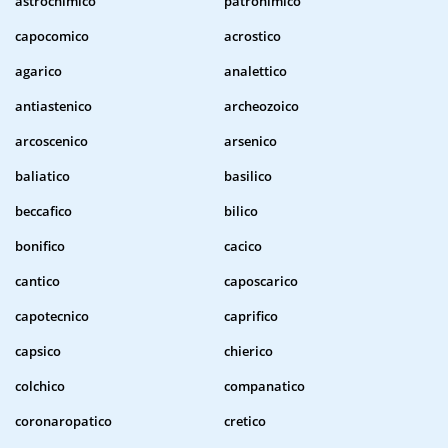
astrochimico
patronimico
capocomico
acrostico
agarico
analettico
antiastenico
archeozoico
arcoscenico
arsenico
baliatico
basilico
beccafico
bilico
bonifico
cacico
cantico
caposcarico
capotecnico
caprifico
capsico
chierico
colchico
companatico
coronaropatico
cretico