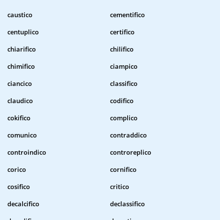
caustico
cementifico
centuplico
certifico
chiarifico
chilifico
chimifico
ciampico
ciancico
classifico
claudico
codifico
cokifico
complico
comunico
contraddico
controindico
controreplico
corico
cornifico
cosifico
critico
decalcifico
declassifico