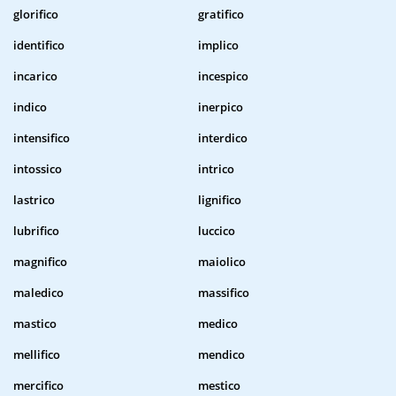
glorifico
gratifico
identifico
implico
incarico
incespico
indico
inerpico
intensifico
interdico
intossico
intrico
lastrico
lignifico
lubrifico
luccico
magnifico
maiolico
maledico
massifico
mastico
medico
mellifico
mendico
mercifico
mestico