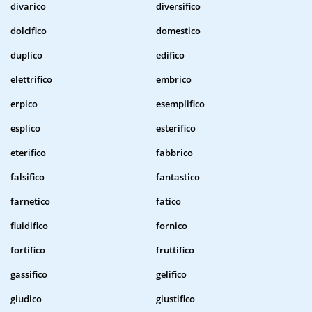
divarico
diversifico
dolcifico
domestico
duplico
edifico
elettrifico
embrico
erpico
esemplifico
esplico
esterifico
eterifico
fabbrico
falsifico
fantastico
farnetico
fatico
fluidifico
fornico
fortifico
fruttifico
gassifico
gelifico
giudico
giustifico