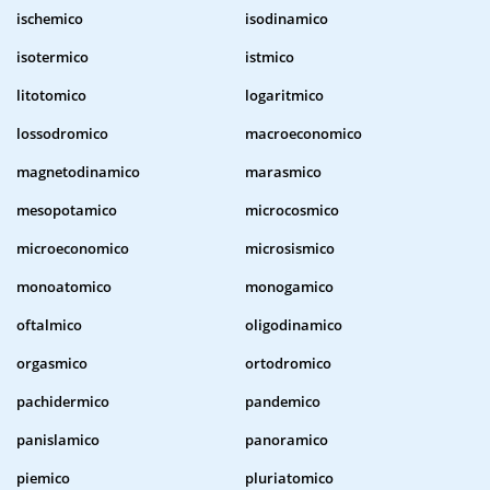
ischemico
isodinamico
isotermico
istmico
litotomico
logaritmico
lossodromico
macroeconomico
magnetodinamico
marasmico
mesopotamico
microcosmico
microeconomico
microsismico
monoatomico
monogamico
oftalmico
oligodinamico
orgasmico
ortodromico
pachidermico
pandemico
panislamico
panoramico
piemico
pluriatomico