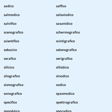
sadico
saffico
salmodico
salsoiodico
salvifico
sasanidico
scenografico
schermografico
scientifico
scintigrafico
sebacico
selenografico
serafico
serigrafico
silicico
sillabico
silografico
sinodico
sismografico
sodico
sonografico
spasmodico
specifico
spettrografico
spondaico
sporadico