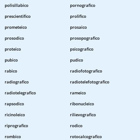
polisillabico
pornografico
prescientifico
prolifico
prometeico
prosaico
prosodico
prosopografico
proteico
psicografico
pubico
pudico
rabico
radiofotografico
radiografico
radiotelefotografico
radiotelegrafico
rameico
rapsodico
ribonucleico
ricinoleico
rilievografico
riprografico
rodico
rombico
rotocalcografico