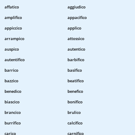
affatico
aggiudico
amplifico
appacifico
appiccico
applico
arrampico
attossico
auspico
autentico
autentifico
barbifico
barrico
basifico
bazzico
beatifico
benedico
benefico
biascico
bonifico
brancico
brulico
burrifico
calcifico
carico
carnifico