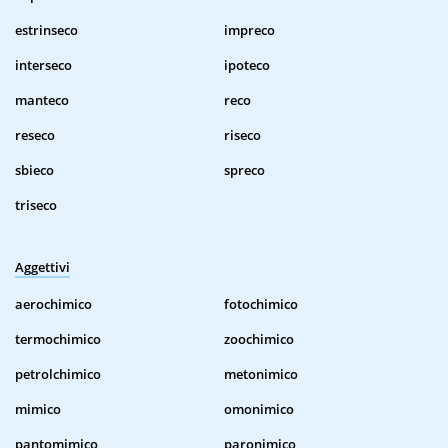
estrinseco
impreco
interseco
ipoteco
manteco
reco
reseco
riseco
sbieco
spreco
triseco
Aggettivi
aerochimico
fotochimico
termochimico
zoochimico
petrolchimico
metonimico
mimico
omonimico
pantomimico
paronimico