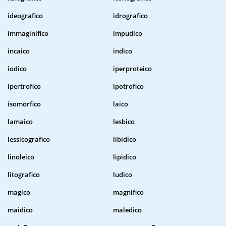
ideografico
idrografico
immaginifico
impudico
incaico
indico
iodico
iperproteico
ipertrofico
ipotrofico
isomorfico
laico
lamaico
lesbico
lessicografico
libidico
linoleico
lipidico
litografico
ludico
magico
magnifico
maidico
maledico