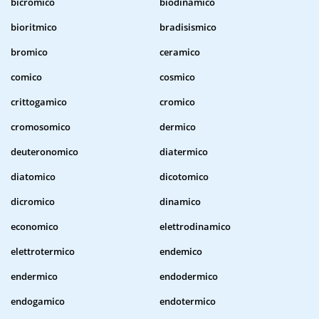
bicromico
biodinamico
bioritmico
bradisismico
bromico
ceramico
comico
cosmico
crittogamico
cromico
cromosomico
dermico
deuteronomico
diatermico
diatomico
dicotomico
dicromico
dinamico
economico
elettrodinamico
elettrotermico
endemico
endermico
endodermico
endogamico
endotermico