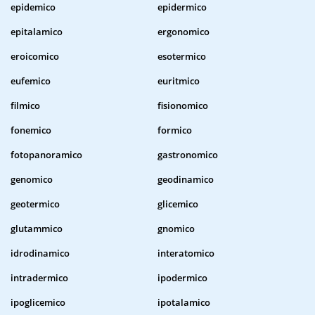
epidemico
epidermico
epitalamico
ergonomico
eroicomico
esotermico
eufemico
euritmico
filmico
fisionomico
fonemico
formico
fotopanoramico
gastronomico
genomico
geodinamico
geotermico
glicemico
glutammico
gnomico
idrodinamico
interatomico
intradermico
ipodermico
ipoglicemico
ipotalamico