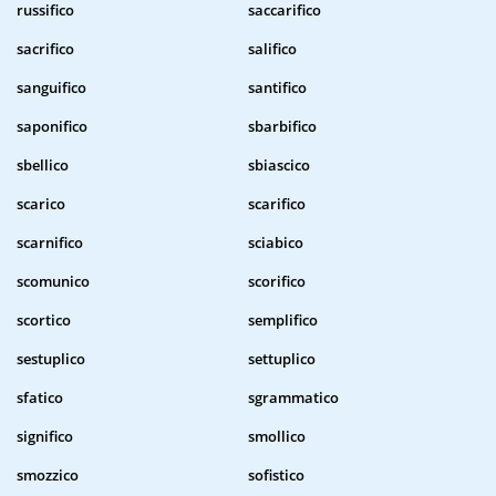
russifico
saccarifico
sacrifico
salifico
sanguifico
santifico
saponifico
sbarbifico
sbellico
sbiascico
scarico
scarifico
scarnifico
sciabico
scomunico
scorifico
scortico
semplifico
sestuplico
settuplico
sfatico
sgrammatico
significo
smollico
smozzico
sofistico