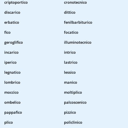
criptoportico
cronotecnico
discarico
dittico
erbatico
fenilbarbiturico
fico
focatico
geroglifico
illuminotecnico
incarico
intrico
iperico
lastrico
legnatico
lessico
lombrico
manico
moccico
moltiplico
ombelico
palcoscenico
pappafico
pizzico
plico
policlinico