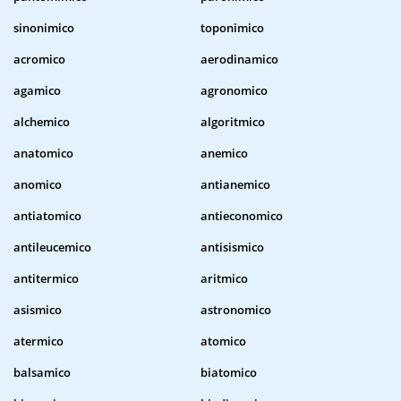
sinonimico
toponimico
acromico
aerodinamico
agamico
agronomico
alchemico
algoritmico
anatomico
anemico
anomico
antianemico
antiatomico
antieconomico
antileucemico
antisismico
antitermico
aritmico
asismico
astronomico
atermico
atomico
balsamico
biatomico