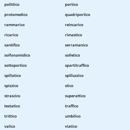
polittico
portico
protomedico
quadriportico
rammarico
reincarico
ricarico
rimastico
santifico
serramanico
solfonamidico
solletico
sottoportico
spartitraffico
spillatico
spilluzzico
spizzico
stico
strascico
superattico
testatico
traffico
trittico
umbilico
valico
viatico