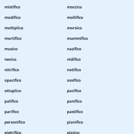
mistifico
moccico
modifico
mollifico
moltiplico
morsico
mortifico
mummifico
musico
nazifico
nevico
nidifico
nitrifico
notifico
opacifico
ossifico
ottuplico
pacifico
palifico
panifico
parifico
pastifico
personifico
pianifico
pietrifico
pizzico