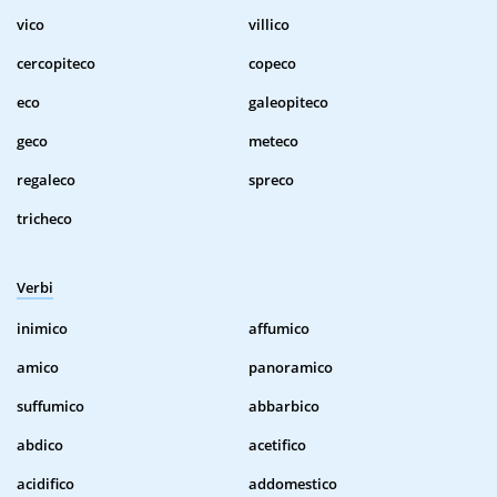
vico
villico
cercopiteco
copeco
eco
galeopiteco
geco
meteco
regaleco
spreco
tricheco
Verbi
inimico
affumico
amico
panoramico
suffumico
abbarbico
abdico
acetifico
acidifico
addomestico