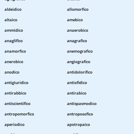
aldeidico
allomorfico
altaico
amebico
ammidico
anaerobico
anaglifico
anagrafico
anamorfico
anemografico
anerobico
angiografico
anodico
antidolorifico
antigiuridico
antiofidico
antirabbico
antirabico
antiscientifico
antispasmodico
antropomorfico
antroposofico
aperiodico
apotropaico