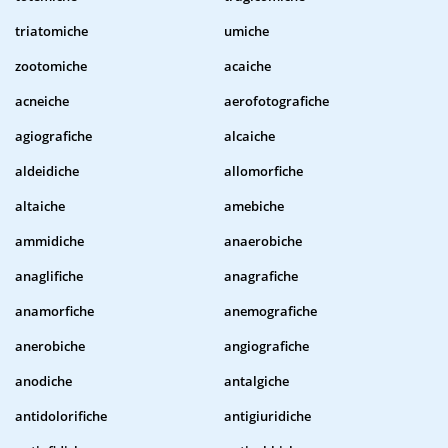
triatomiche
umiche
zootomiche
acaiche
acneiche
aerofotografiche
agiografiche
alcaiche
aldeidiche
allomorfiche
altaiche
amebiche
ammidiche
anaerobiche
anaglifiche
anagrafiche
anamorfiche
anemografiche
anerobiche
angiografiche
anodiche
antalgiche
antidolorifiche
antigiuridiche