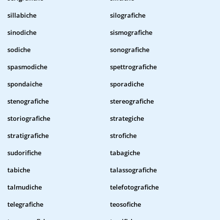
sillabiche
silografiche
sinodiche
sismografiche
sodiche
sonografiche
spasmodiche
spettrografiche
spondaiche
sporadiche
stenografiche
stereografiche
storiografiche
strategiche
stratigrafiche
strofiche
sudorifiche
tabagiche
tabiche
talassografiche
talmudiche
telefotografiche
telegrafiche
teosofiche