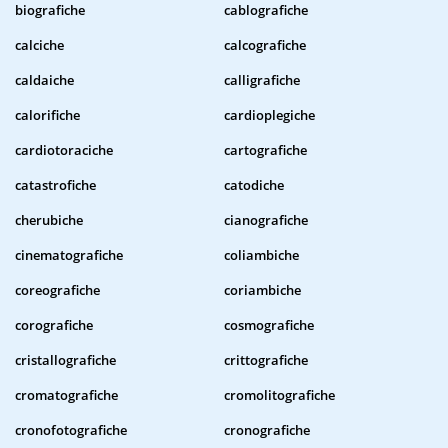
biografiche
cablografiche
calciche
calcografiche
caldaiche
calligrafiche
calorifiche
cardioplegiche
cardiotoraciche
cartografiche
catastrofiche
catodiche
cherubiche
cianografiche
cinematografiche
coliambiche
coreografiche
coriambiche
corografiche
cosmografiche
cristallografiche
crittografiche
cromatografiche
cromolitografiche
cronofotografiche
cronografiche