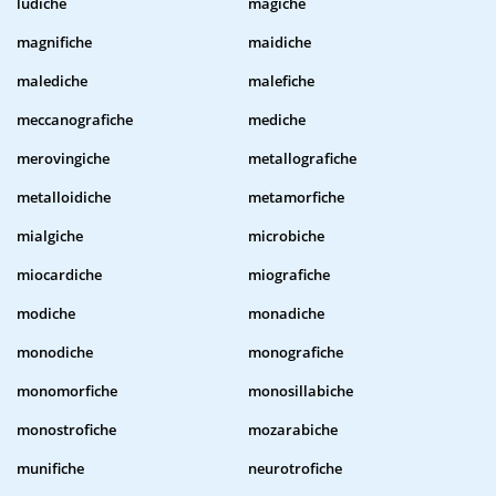
ludiche
magiche
magnifiche
maidiche
malediche
malefiche
meccanografiche
mediche
merovingiche
metallografiche
metalloidiche
metamorfiche
mialgiche
microbiche
miocardiche
miografiche
modiche
monadiche
monodiche
monografiche
monomorfiche
monosillabiche
monostrofiche
mozarabiche
munifiche
neurotrofiche