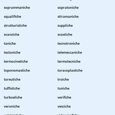
soprammaniche
sopratoniche
squalifiche
stiramaniche
strutturistiche
suppliche
svanziche
svastiche
taniche
tecnotroniche
tectoniche
telemeccaniche
termocinetiche
termotecniche
toponomastiche
toracoplastiche
toreutiche
troiche
tuffistiche
tuniche
turboeliche
verifiche
veroniche
vesciche