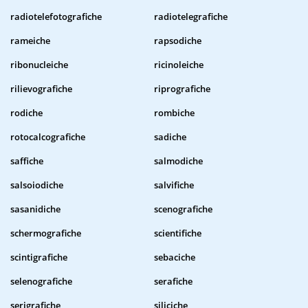
radiotelefotografiche
radiotelegrafiche
rameiche
rapsodiche
ribonucleiche
ricinoleiche
rilievografiche
riprografiche
rodiche
rombiche
rotocalcografiche
sadiche
saffiche
salmodiche
salsoiodiche
salvifiche
sasanidiche
scenografiche
schermografiche
scientifiche
scintigrafiche
sebaciche
selenografiche
serafiche
serigrafiche
siliciche