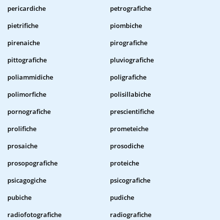
pericardiche
petrografiche
pietrifiche
piombiche
pirenaiche
pirografiche
pittografiche
pluviografiche
poliammidiche
poligrafiche
polimorfiche
polisillabiche
pornografiche
prescientifiche
prolifiche
prometeiche
prosaiche
prosodiche
prosopografiche
proteiche
psicagogiche
psicografiche
pubiche
pudiche
radiofotografiche
radiografiche