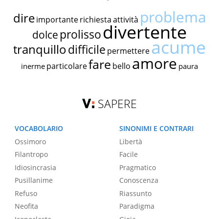
problema
dire
importante
richiesta
attività
divertente
prolisso
dolce
acume
tranquillo
difficile
permettere
amore
fare
particolare
bello
inerme
paura
SAPERE
VOCABOLARIO
SINONIMI E CONTRARI
Ossimoro
Libertà
Filantropo
Facile
Idiosincrasia
Pragmatico
Pusillanime
Conoscenza
Refuso
Riassunto
Neofita
Paradigma