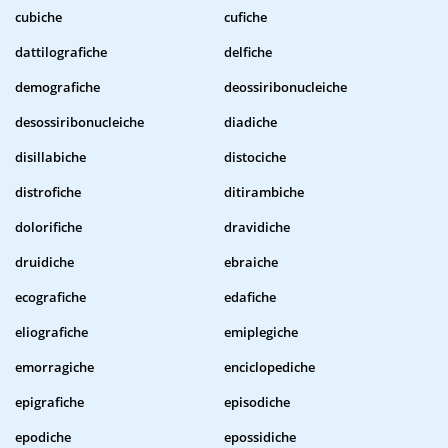
cubiche
cufiche
dattilografiche
delfiche
demografiche
deossiribonucleiche
desossiribonucleiche
diadiche
disillabiche
distociche
distrofiche
ditirambiche
dolorifiche
dravidiche
druidiche
ebraiche
ecografiche
edafiche
eliografiche
emiplegiche
emorragiche
enciclopediche
epigrafiche
episodiche
epodiche
epossidiche