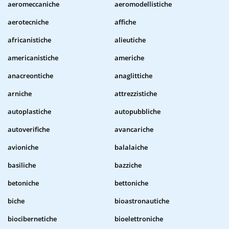
aeromeccaniche
aeromodellistiche
aerotecniche
affiche
africanistiche
alieutiche
americanistiche
americhe
anacreontiche
anaglittiche
arniche
attrezzistiche
autoplastiche
autopubbliche
autoverifiche
avancariche
avioniche
balalaiche
basiliche
bazziche
betoniche
bettoniche
biche
bioastronautiche
biocibernetiche
bioelettroniche