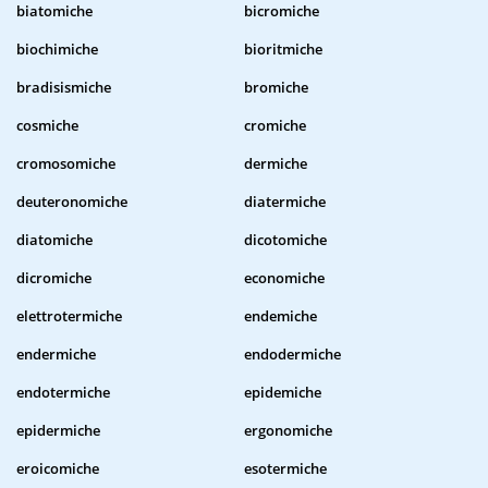
biatomiche
bicromiche
biochimiche
bioritmiche
bradisismiche
bromiche
cosmiche
cromiche
cromosomiche
dermiche
deuteronomiche
diatermiche
diatomiche
dicotomiche
dicromiche
economiche
elettrotermiche
endemiche
endermiche
endodermiche
endotermiche
epidemiche
epidermiche
ergonomiche
eroicomiche
esotermiche