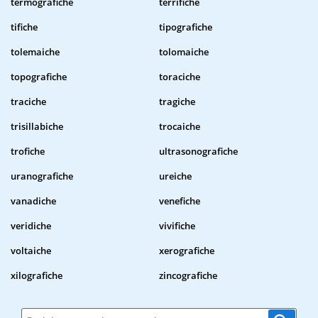
termografiche
terrifiche
tifiche
tipografiche
tolemaiche
tolomaiche
topografiche
toraciche
traciche
tragiche
trisillabiche
trocaiche
trofiche
ultrasonografiche
uranografiche
ureiche
vanadiche
venefiche
veridiche
vivifiche
voltaiche
xerografiche
xilografiche
zincografiche