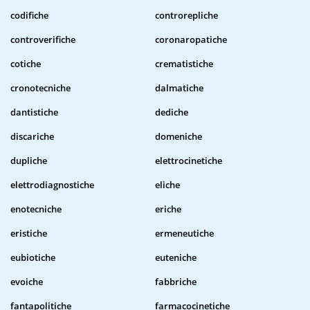
codifiche
controrepliche
controverifiche
coronaropatiche
cotiche
crematistiche
cronotecniche
dalmatiche
dantistiche
dediche
discariche
domeniche
dupliche
elettrocinetiche
elettrodiagnostiche
eliche
enotecniche
eriche
eristiche
ermeneutiche
eubiotiche
euteniche
evoiche
fabbriche
fantapolitiche
farmacocinetiche