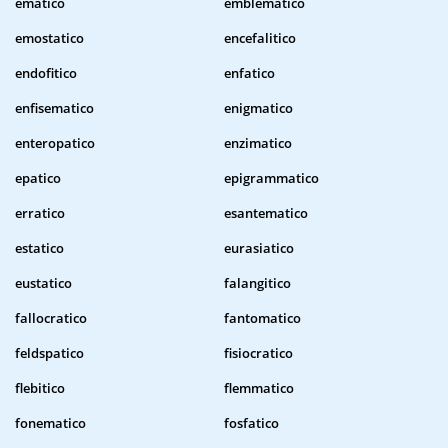
ematico
emblematico
emostatico
encefalitico
endofitico
enfatico
enfisematico
enigmatico
enteropatico
enzimatico
epatico
epigrammatico
erratico
esantematico
estatico
eurasiatico
eustatico
falangitico
fallocratico
fantomatico
feldspatico
fisiocratico
flebitico
flemmatico
fonematico
fosfatico