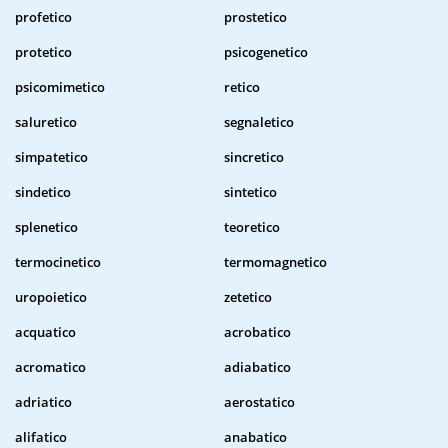
profetico
prostetico
protetico
psicogenetico
psicomimetico
retico
saluretico
segnaletico
simpatetico
sincretico
sindetico
sintetico
splenetico
teoretico
termocinetico
termomagnetico
uropoietico
zetetico
acquatico
acrobatico
acromatico
adiabatico
adriatico
aerostatico
alifatico
anabatico