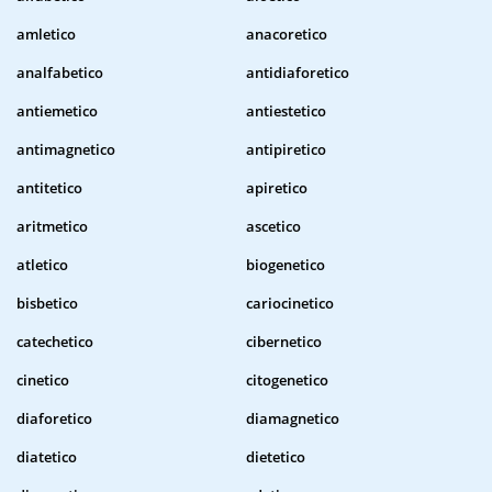
amletico
anacoretico
analfabetico
antidiaforetico
antiemetico
antiestetico
antimagnetico
antipiretico
antitetico
apiretico
aritmetico
ascetico
atletico
biogenetico
bisbetico
cariocinetico
catechetico
cibernetico
cinetico
citogenetico
diaforetico
diamagnetico
diatetico
dietetico