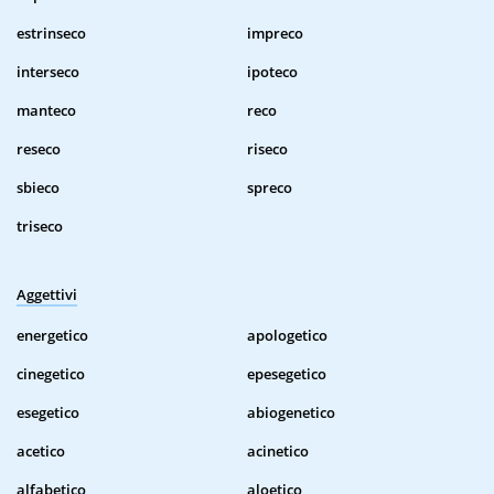
estrinseco
impreco
interseco
ipoteco
manteco
reco
reseco
riseco
sbieco
spreco
triseco
Aggettivi
energetico
apologetico
cinegetico
epesegetico
esegetico
abiogenetico
acetico
acinetico
alfabetico
aloetico