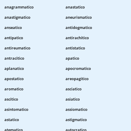
anagrammatico
anastatico
anastigmatico
aneurismatico
anseatico
antidogmatico
antipatico
antirachitico
antireumatico
antistatico
antracitico
apatico
aplanatico
apocromatico
apostatico
areopagitico
aromatico
asciatico
ascitico
asiatico
asintomatico
assiomatico
astatico
astigmatico
atematico
autocratico