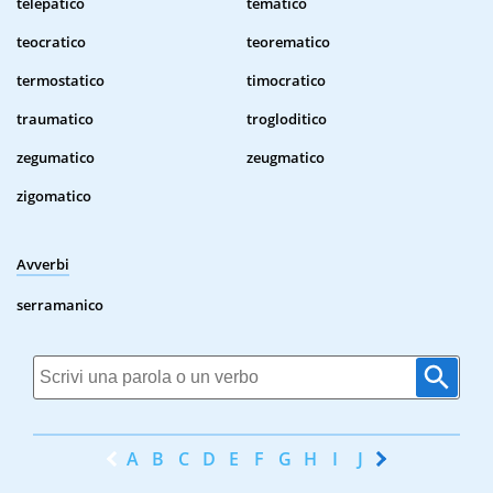
telepatico
tematico
teocratico
teorematico
termostatico
timocratico
traumatico
trogloditico
zegumatico
zeugmatico
zigomatico
Avverbi
serramanico
A
B
C
D
E
F
G
H
I
J
K
L
M
N