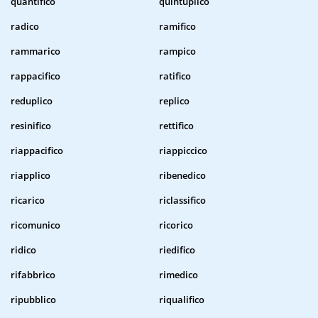
quantifico
quintuplico
radico
ramifico
rammarico
rampico
rappacifico
ratifico
reduplico
replico
resinifico
rettifico
riappacifico
riappiccico
riapplico
ribenedico
ricarico
riclassifico
ricomunico
ricorico
ridico
riedifico
rifabbrico
rimedico
ripubblico
riqualifico