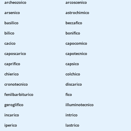
archeozoico
arcoscenico
arsenico
astrochimico
basilico
beccafico
bilico
bonifico
cacico
capocomico
caposcarico
capotecnico
caprifico
capsico
chierico
colchico
cronotecnico
discarico
fenilbarbiturico
fico
geroglifico
illuminotecnico
incarico
intrico
iperico
lastrico