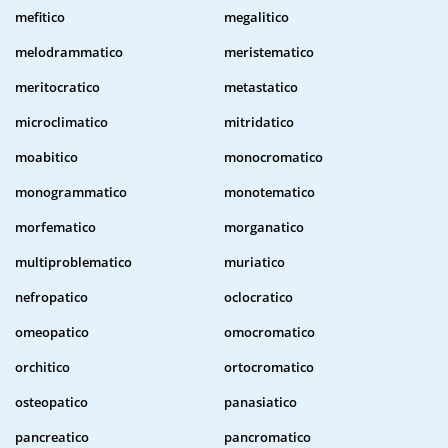
mefitico
megalitico
melodrammatico
meristematico
meritocratico
metastatico
microclimatico
mitridatico
moabitico
monocromatico
monogrammatico
monotematico
morfematico
morganatico
multiproblematico
muriatico
nefropatico
oclocratico
omeopatico
omocromatico
orchitico
ortocromatico
osteopatico
panasiatico
pancreatico
pancromatico