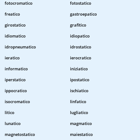
fotocromatico
fotostatico
freatico
gastroepatico
girostatico
grafitico
idiomatico
idiopatico
idropneumatico
idrostatico
ieratico
ierocratico
informatico
iniziatico
iperstatico
ipostatico
ippocratico
ischiatico
isocromatico
linfatico
litico
lugliatico
lunatico
magmatico
magnetostatico
maiestatico