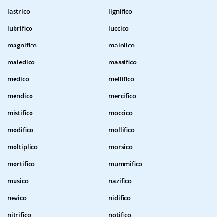
lastrico
lignifico
lubrifico
luccico
magnifico
maiolico
maledico
massifico
medico
mellifico
mendico
mercifico
mistifico
moccico
modifico
mollifico
moltiplico
morsico
mortifico
mummifico
musico
nazifico
nevico
nidifico
nitrifico
notifico