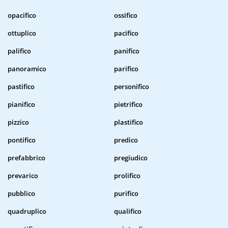
opacifico
ossifico
ottuplico
pacifico
palifico
panifico
panoramico
parifico
pastifico
personifico
pianifico
pietrifico
pizzico
plastifico
pontifico
predico
prefabbrico
pregiudico
prevarico
prolifico
pubblico
purifico
quadruplico
qualifico