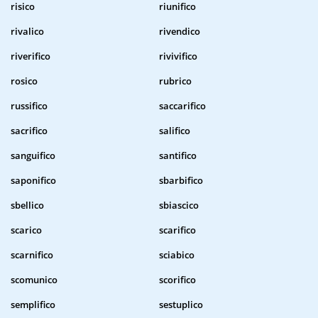
risico
riunifico
rivalico
rivendico
riverifico
rivivifico
rosico
rubrico
russifico
saccarifico
sacrifico
salifico
sanguifico
santifico
saponifico
sbarbifico
sbellico
sbiascico
scarico
scarifico
scarnifico
sciabico
scomunico
scorifico
semplifico
sestuplico