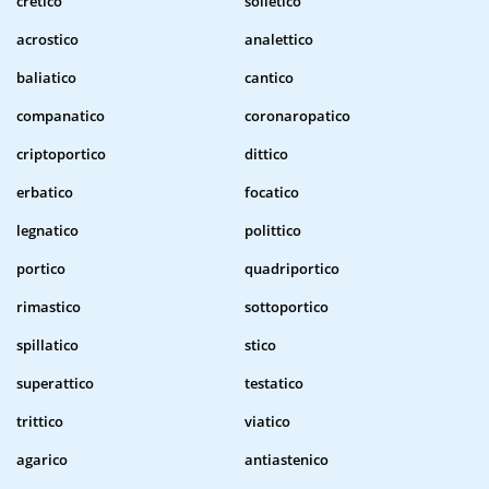
cretico
solletico
acrostico
analettico
baliatico
cantico
companatico
coronaropatico
criptoportico
dittico
erbatico
focatico
legnatico
polittico
portico
quadriportico
rimastico
sottoportico
spillatico
stico
superattico
testatico
trittico
viatico
agarico
antiastenico