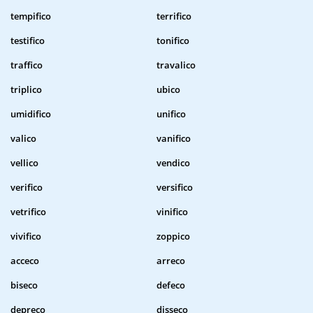
tempifico
terrifico
testifico
tonifico
traffico
travalico
triplico
ubico
umidifico
unifico
valico
vanifico
vellico
vendico
verifico
versifico
vetrifico
vinifico
vivifico
zoppico
acceco
arreco
biseco
defeco
depreco
disseco