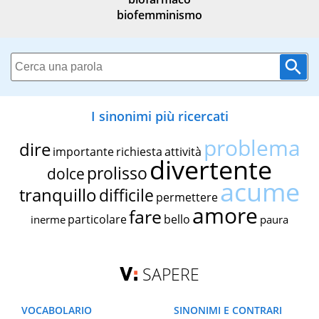
biofemminismo
I sinonimi più ricercati
problema
dire
importante
richiesta
attività
divertente
prolisso
dolce
acume
tranquillo
difficile
permettere
amore
fare
particolare
bello
inerme
paura
SAPERE
VOCABOLARIO
SINONIMI E CONTRARI