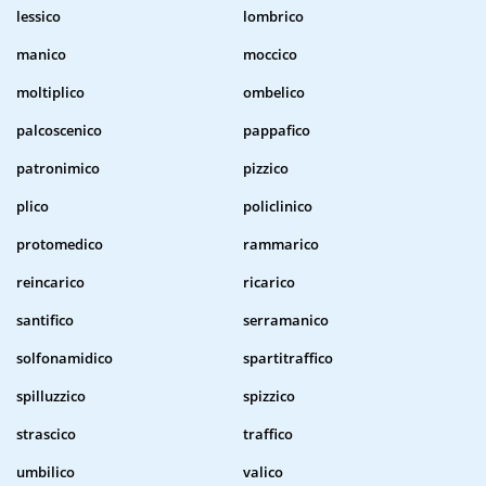
lessico
lombrico
manico
moccico
moltiplico
ombelico
palcoscenico
pappafico
patronimico
pizzico
plico
policlinico
protomedico
rammarico
reincarico
ricarico
santifico
serramanico
solfonamidico
spartitraffico
spilluzzico
spizzico
strascico
traffico
umbilico
valico