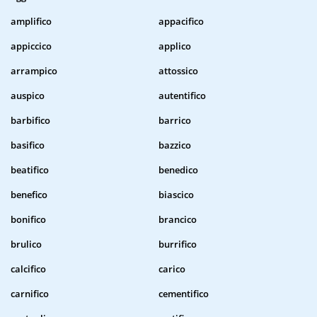
amplifico
appacifico
appiccico
applico
arrampico
attossico
auspico
autentifico
barbifico
barrico
basifico
bazzico
beatifico
benedico
benefico
biascico
bonifico
brancico
brulico
burrifico
calcifico
carico
carnifico
cementifico