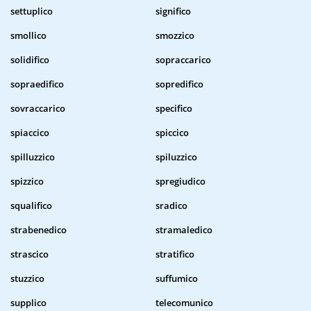
settuplico
significo
smollico
smozzico
solidifico
sopraccarico
sopraedifico
sopredifico
sovraccarico
specifico
spiaccico
spiccico
spilluzzico
spiluzzico
spizzico
spregiudico
squalifico
sradico
strabenedico
stramaledico
strascico
stratifico
stuzzico
suffumico
supplico
telecomunico