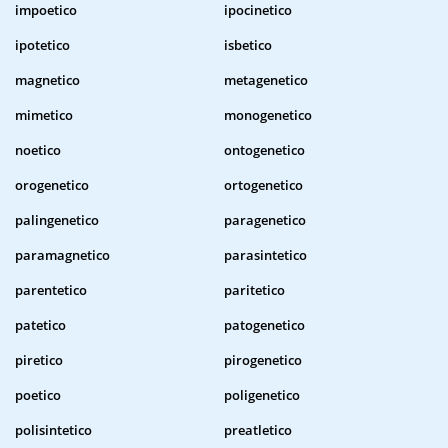
impoetico
ipocinetico
ipotetico
isbetico
magnetico
metagenetico
mimetico
monogenetico
noetico
ontogenetico
orogenetico
ortogenetico
palingenetico
paragenetico
paramagnetico
parasintetico
parentetico
paritetico
patetico
patogenetico
piretico
pirogenetico
poetico
poligenetico
polisintetico
preatletico