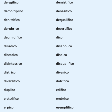
delegifico
demistifico
demoltiplico
denazifico
denitrifico
dequalifico
derubrico
desertifico
deumidifico
dico
diradico
disapplico
discarico
disdico
disintossico
disqualifico
districo
divarico
diversifico
dolcifico
duplico
edifico
elettrifico
embrico
erpico
esemplifico