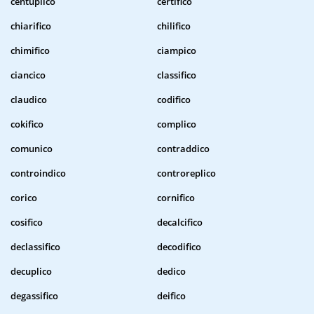
centuplico
certifico
chiarifico
chilifico
chimifico
ciampico
ciancico
classifico
claudico
codifico
cokifico
complico
comunico
contraddico
controindico
controreplico
corico
cornifico
cosifico
decalcifico
declassifico
decodifico
decuplico
dedico
degassifico
deifico