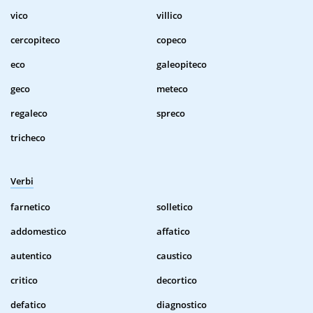
vico
villico
cercopiteco
copeco
eco
galeopiteco
geco
meteco
regaleco
spreco
tricheco
Verbi
farnetico
solletico
addomestico
affatico
autentico
caustico
critico
decortico
defatico
diagnostico