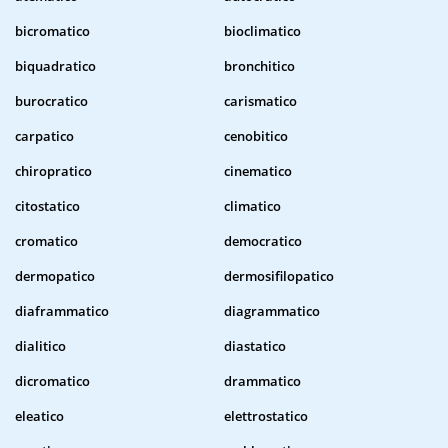
bicromatico
bioclimatico
biquadratico
bronchitico
burocratico
carismatico
carpatico
cenobitico
chiropratico
cinematico
citostatico
climatico
cromatico
democratico
dermopatico
dermosifilopatico
diaframmatico
diagrammatico
dialitico
diastatico
dicromatico
drammatico
eleatico
elettrostatico