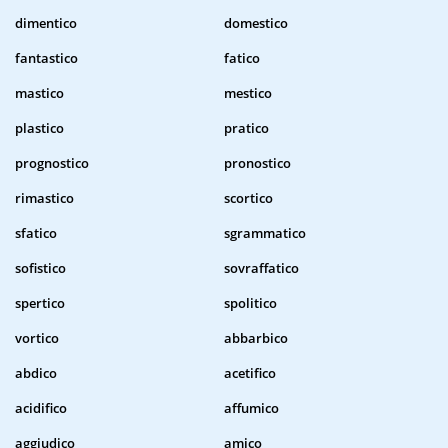
dimentico
domestico
fantastico
fatico
mastico
mestico
plastico
pratico
prognostico
pronostico
rimastico
scortico
sfatico
sgrammatico
sofistico
sovraffatico
spertico
spolitico
vortico
abbarbico
abdico
acetifico
acidifico
affumico
aggiudico
amico