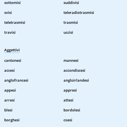
sottomisi
suddivisi
svisi
teleradiotrasmisi
teletrasmisi
trasmisi
travisi
uccisi
Aggettivi
cantonesi
mannesi
accesi
accondiscesi
anglofrancesi
angloirlandesi
appesi
appresi
arresi
attesi
blesi
bordolesi
borghesi
coesi