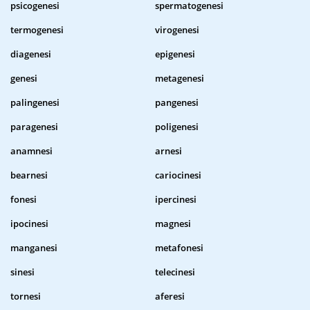
psicogenesi
spermatogenesi
termogenesi
virogenesi
diagenesi
epigenesi
genesi
metagenesi
palingenesi
pangenesi
paragenesi
poligenesi
anamnesi
arnesi
bearnesi
cariocinesi
fonesi
ipercinesi
ipocinesi
magnesi
manganesi
metafonesi
sinesi
telecinesi
tornesi
aferesi