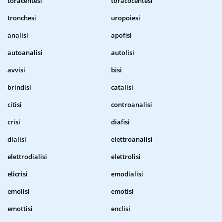
toracentesi
toracocentesi
tronchesi
uropoiesi
analisi
apofisi
autoanalisi
autolisi
avvisi
bisi
brindisi
catalisi
citisi
controanalisi
crisi
diafisi
dialisi
elettroanalisi
elettrodialisi
elettrolisi
elicrisi
emodialisi
emolisi
emotisi
emottisi
enclisi