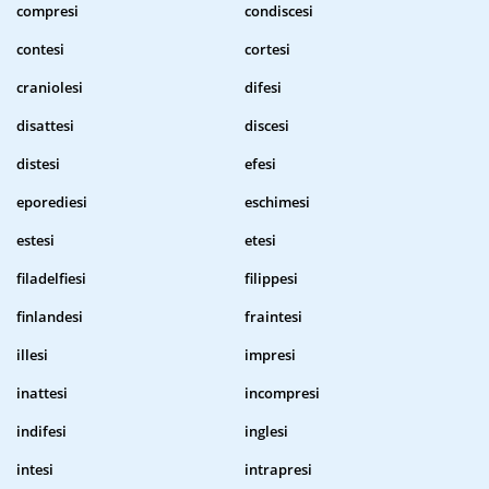
compresi
condiscesi
contesi
cortesi
craniolesi
difesi
disattesi
discesi
distesi
efesi
eporediesi
eschimesi
estesi
etesi
filadelfiesi
filippesi
finlandesi
fraintesi
illesi
impresi
inattesi
incompresi
indifesi
inglesi
intesi
intrapresi