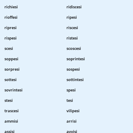
richiesi
ridiscesi
rioffesi
ripesi
ripresi
riscesi
rispesi
ristesi
scesi
scoscesi
soppesi
soprintesi
sorpresi
sospesi
sottesi
sottintesi
sovrintesi
spesi
stesi
tesi
trascesi
vilipesi
ammisi
arrisi
assisi
avvisi