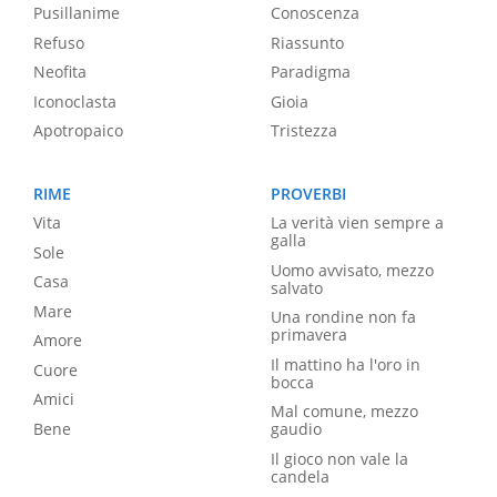
Pusillanime
Conoscenza
Refuso
Riassunto
Neofita
Paradigma
Iconoclasta
Gioia
Apotropaico
Tristezza
RIME
PROVERBI
Vita
La verità vien sempre a
galla
Sole
Uomo avvisato, mezzo
Casa
salvato
Mare
Una rondine non fa
primavera
Amore
Il mattino ha l'oro in
Cuore
bocca
Amici
Mal comune, mezzo
Bene
gaudio
Il gioco non vale la
candela