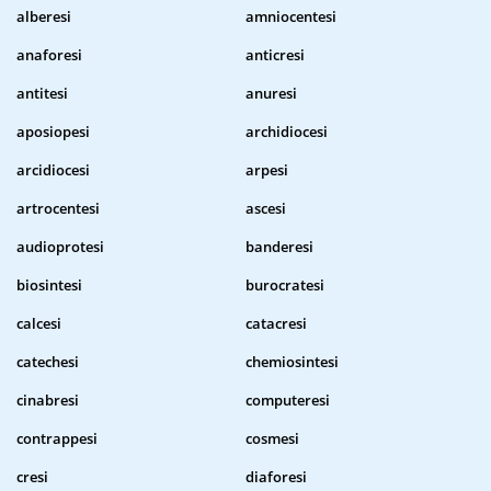
alberesi
amniocentesi
anaforesi
anticresi
antitesi
anuresi
aposiopesi
archidiocesi
arcidiocesi
arpesi
artrocentesi
ascesi
audioprotesi
banderesi
biosintesi
burocratesi
calcesi
catacresi
catechesi
chemiosintesi
cinabresi
computeresi
contrappesi
cosmesi
cresi
diaforesi