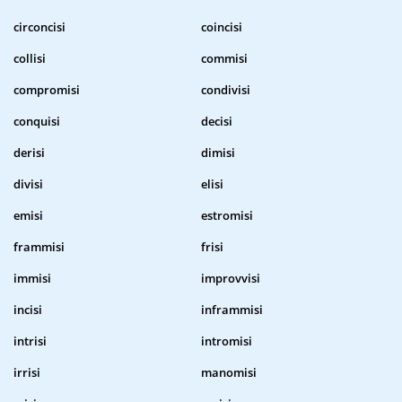
circoncisi
coincisi
collisi
commisi
compromisi
condivisi
conquisi
decisi
derisi
dimisi
divisi
elisi
emisi
estromisi
frammisi
frisi
immisi
improvvisi
incisi
inframmisi
intrisi
intromisi
irrisi
manomisi