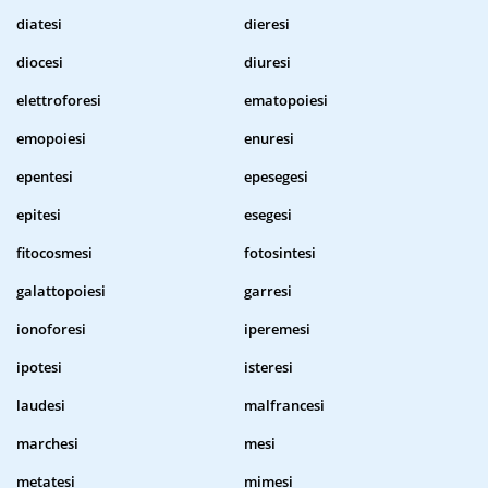
diatesi
dieresi
diocesi
diuresi
elettroforesi
ematopoiesi
emopoiesi
enuresi
epentesi
epesegesi
epitesi
esegesi
fitocosmesi
fotosintesi
galattopoiesi
garresi
ionoforesi
iperemesi
ipotesi
isteresi
laudesi
malfrancesi
marchesi
mesi
metatesi
mimesi