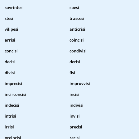
sovrintesi
spesi
stesi
trascesi
vilipesi
anticrisi
arrisi
coincisi
concisi
condivisi
decisi
derisi
divisi
fisi
imprecisi
improvvisi
incirconcisi
incisi
indecisi
indivisi
intrisi
invisi
irrisi
precisi
preincisi
recisi