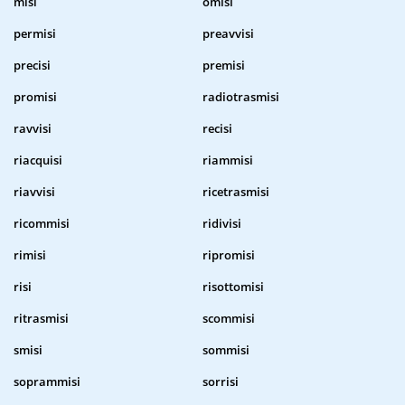
misi
omisi
permisi
preavvisi
precisi
premisi
promisi
radiotrasmisi
ravvisi
recisi
riacquisi
riammisi
riavvisi
ricetrasmisi
ricommisi
ridivisi
rimisi
ripromisi
risi
risottomisi
ritrasmisi
scommisi
smisi
sommisi
soprammisi
sorrisi