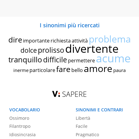
I sinonimi più ricercati
problema
dire
importante
richiesta
attività
divertente
prolisso
dolce
acume
tranquillo
difficile
permettere
amore
fare
particolare
bello
inerme
paura
SAPERE
VOCABOLARIO
SINONIMI E CONTRARI
Ossimoro
Libertà
Filantropo
Facile
Idiosincrasia
Pragmatico