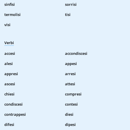
sinfisi
sorrisi
termolisi
tisi
visi
Verbi
accesi
accondiscesi
alesi
appesi
appresi
arresi
ascesi
attesi
chiesi
compresi
condiscesi
contesi
contrappesi
diesi
difesi
dipesi