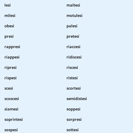
lesi
maltesi
milesi
motulesi
obesi
palesi
presi
pretesi
rappresi
riaccesi
riappesi
ridiscesi
ripresi
riscesi
rispesi
ristesi
scesi
scortesi
scoscesi
semidistesi
siamesi
soppesi
soprintesi
sorpresi
sospesi
sottesi