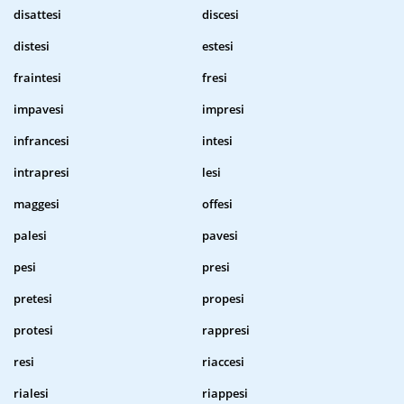
disattesi
discesi
distesi
estesi
fraintesi
fresi
impavesi
impresi
infrancesi
intesi
intrapresi
lesi
maggesi
offesi
palesi
pavesi
pesi
presi
pretesi
propesi
protesi
rappresi
resi
riaccesi
rialesi
riappesi