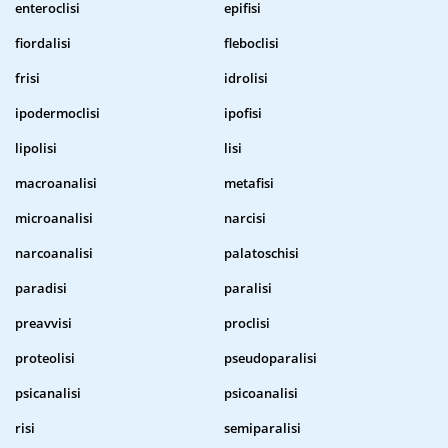
enteroclisi
epifisi
fiordalisi
fleboclisi
frisi
idrolisi
ipodermoclisi
ipofisi
lipolisi
lisi
macroanalisi
metafisi
microanalisi
narcisi
narcoanalisi
palatoschisi
paradisi
paralisi
preavvisi
proclisi
proteolisi
pseudoparalisi
psicanalisi
psicoanalisi
risi
semiparalisi