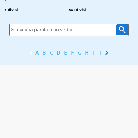
ridivisi
suddivisi
A
B
C
D
E
F
G
H
I
J
K
L
M
N