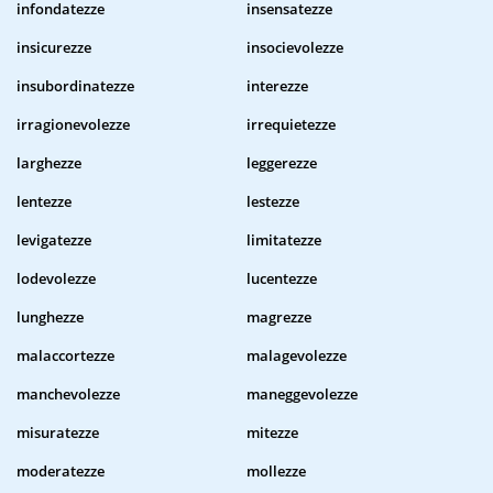
infondatezze
insensatezze
insicurezze
insocievolezze
insubordinatezze
interezze
irragionevolezze
irrequietezze
larghezze
leggerezze
lentezze
lestezze
levigatezze
limitatezze
lodevolezze
lucentezze
lunghezze
magrezze
malaccortezze
malagevolezze
manchevolezze
maneggevolezze
misuratezze
mitezze
moderatezze
mollezze