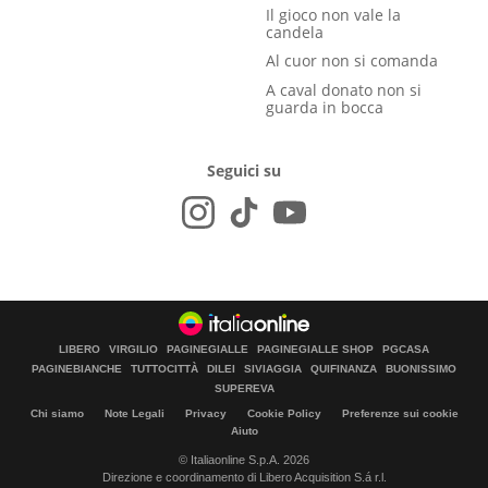
Il gioco non vale la
candela
Al cuor non si comanda
A caval donato non si
guarda in bocca
Seguici su
LIBERO
VIRGILIO
PAGINEGIALLE
PAGINEGIALLE SHOP
PGCASA
PAGINEBIANCHE
TUTTOCITTÀ
DILEI
SIVIAGGIA
QUIFINANZA
BUONISSIMO
SUPEREVA
Chi siamo
Note Legali
Privacy
Cookie Policy
Preferenze sui cookie
Aiuto
© Italiaonline S.p.A. 2026
Direzione e coordinamento di Libero Acquisition S.á r.l.