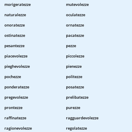
morigeratezze
mutevolezze
naturalezze
oculatezze
onoratezze
ornatezze
ostinatezze
pacatezze
pesantezze
pezze
piacevolezze
piccolezze
pieghevolezze
pienezze
pochezze
politezze
ponderatezze
posatezze
pregevolezze
prelibatezze
prontezze
purezze
raffinatezze
ragguardevolezze
ragionevolezze
regolatezze