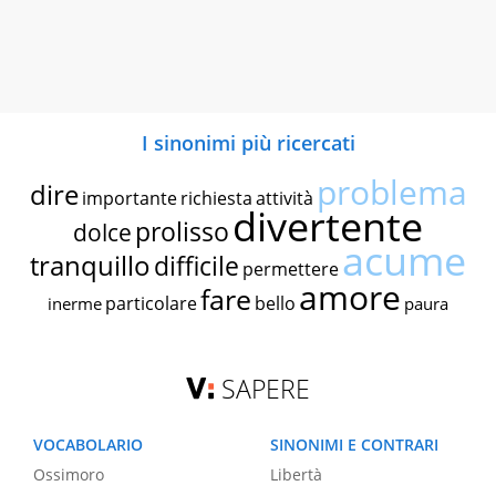
I sinonimi più ricercati
problema
dire
importante
richiesta
attività
divertente
prolisso
dolce
acume
tranquillo
difficile
permettere
amore
fare
particolare
bello
inerme
paura
SAPERE
VOCABOLARIO
SINONIMI E CONTRARI
Ossimoro
Libertà