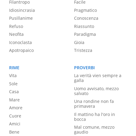
Filantropo
Facile
Idiosincrasia
Pragmatico
Pusillanime
Conoscenza
Refuso
Riassunto
Neofita
Paradigma
Iconoclasta
Gioia
Apotropaico
Tristezza
RIME
PROVERBI
Vita
La verità vien sempre a
galla
Sole
Uomo avvisato, mezzo
Casa
salvato
Mare
Una rondine non fa
primavera
Amore
Il mattino ha l'oro in
Cuore
bocca
Amici
Mal comune, mezzo
Bene
gaudio