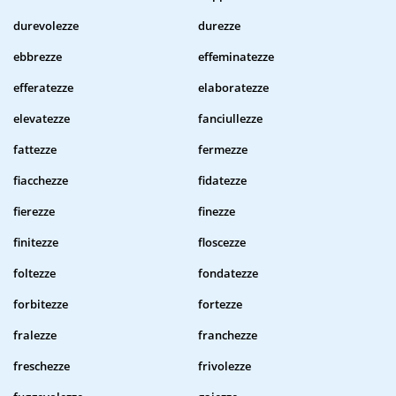
durevolezze
durezze
ebbrezze
effeminatezze
efferatezze
elaboratezze
elevatezze
fanciullezze
fattezze
fermezze
fiacchezze
fidatezze
fierezze
finezze
finitezze
floscezze
foltezze
fondatezze
forbitezze
fortezze
fralezze
franchezze
freschezze
frivolezze