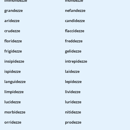
immondezze
mondezze
grandezze
nefandezze
aridezze
candidezze
crudezze
flaccidezze
floridezze
freddezze
frigidezze
gelidezze
insipidezze
intrepidezze
ispidezze
laidezze
languidezze
lepidezze
limpidezze
lividezze
lucidezze
luridezze
morbidezze
nitidezze
orridezze
prodezze