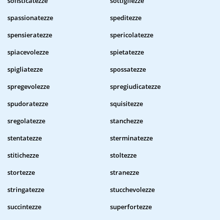
sofisticatezze
sottigliezze
spassionatezze
speditezze
spensieratezze
spericolatezze
spiacevolezze
spietatezze
spigliatezze
spossatezze
spregevolezze
spregiudicatezze
spudoratezze
squisitezze
sregolatezze
stanchezze
stentatezze
sterminatezze
stitichezze
stoltezze
stortezze
stranezze
stringatezze
stucchevolezze
succintezze
superfortezze