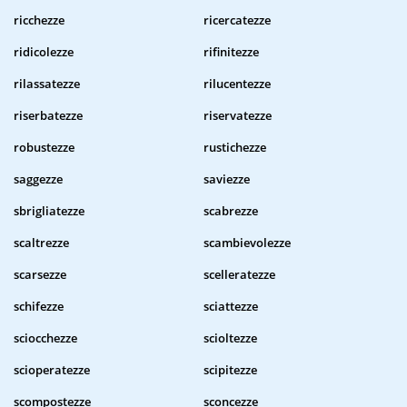
ricchezze
ricercatezze
ridicolezze
rifinitezze
rilassatezze
rilucentezze
riserbatezze
riservatezze
robustezze
rustichezze
saggezze
saviezze
sbrigliatezze
scabrezze
scaltrezze
scambievolezze
scarsezze
scelleratezze
schifezze
sciattezze
sciocchezze
scioltezze
scioperatezze
scipitezze
scompostezze
sconcezze