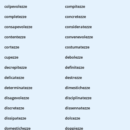
colpevolezze
compitezze
completezze
concretezze
consapevolezze
consideratezze
contentezze
convenevolezze
cortezze
costumatezze
cupezze
debolezze
decrepitezze
definitezze
delicatezze
destrezze
determinatezze
dimestichezze
disagevolezze
disciplinatezze
discretezze
dissennatezze
dissipatezze
dolcezze
domestichezze
doppiezze