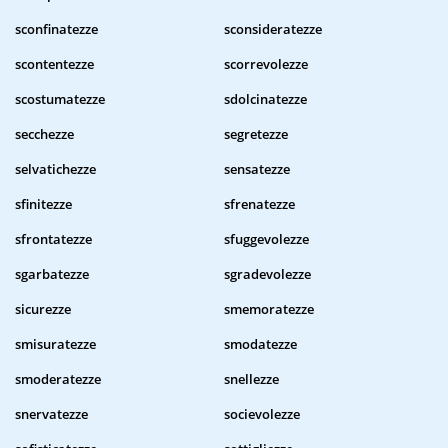
sconfinatezze
sconsideratezze
scontentezze
scorrevolezze
scostumatezze
sdolcinatezze
secchezze
segretezze
selvatichezze
sensatezze
sfinitezze
sfrenatezze
sfrontatezze
sfuggevolezze
sgarbatezze
sgradevolezze
sicurezze
smemoratezze
smisuratezze
smodatezze
smoderatezze
snellezze
snervatezze
socievolezze