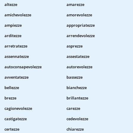
altezze
amarezze
amichevolezze
amorevolezze
ampiezze
appropriatezze
arditezze
arrendevolezze
arretratezze
asprezze
assennatezze
assestatezze
autoconsapevolezze
autorevolezze
avventatezze
bassezze
bellezze
bianchezze
brezze
brillantezze
cagionevolezze
carezze
castigatezze
cedevolezze
certezze
chiarezze