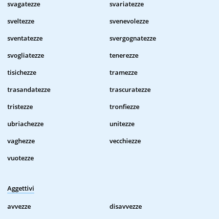
svagatezze
svariatezze
sveltezze
svenevolezze
sventatezze
svergognatezze
svogliatezze
tenerezze
tisichezze
tramezze
trasandatezze
trascuratezze
tristezze
tronfiezze
ubriachezze
unitezze
vaghezze
vecchiezze
vuotezze
Aggettivi
avvezze
disavvezze