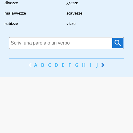
divezze
grezze
malavvezze
scavezze
rubizze
vizze
A
B
C
D
E
F
G
H
I
J
K
L
M
N