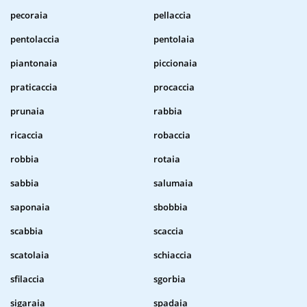
pecoraia
pellaccia
pentolaccia
pentolaia
piantonaia
piccionaia
praticaccia
procaccia
prunaia
rabbia
ricaccia
robaccia
robbia
rotaia
sabbia
salumaia
saponaia
sbobbia
scabbia
scaccia
scatolaia
schiaccia
sfilaccia
sgorbia
sigaraia
spadaia