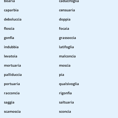
boaria
caducifoglia
caparbia
censuaria
deboluccia
doppia
floscia
focaia
gonfia
grassoccia
indubbia
latifoglia
levatoia
malconcia
mortuaria
moscia
palliduccia
pia
portuaria
qualsivoglia
racconcia
rigonfia
saggia
saltuaria
scamoscia
sconcia