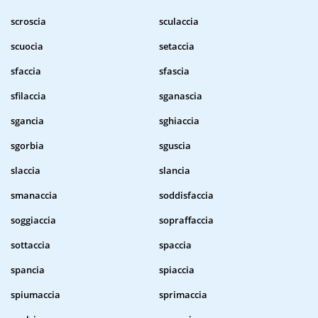
scroscia
sculaccia
scuocia
setaccia
sfaccia
sfascia
sfilaccia
sganascia
sgancia
sghiaccia
sgorbia
sguscia
slaccia
slancia
smanaccia
soddisfaccia
soggiaccia
sopraffaccia
sottaccia
spaccia
spancia
spiaccia
spiumaccia
sprimaccia