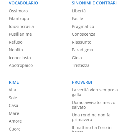
VOCABOLARIO
SINONIMI E CONTRARI
Ossimoro
Libertà
Filantropo
Facile
Idiosincrasia
Pragmatico
Pusillanime
Conoscenza
Refuso
Riassunto
Neofita
Paradigma
Iconoclasta
Gioia
Apotropaico
Tristezza
RIME
PROVERBI
Vita
La verità vien sempre a
galla
Sole
Uomo avvisato, mezzo
Casa
salvato
Mare
Una rondine non fa
primavera
Amore
Il mattino ha l'oro in
Cuore