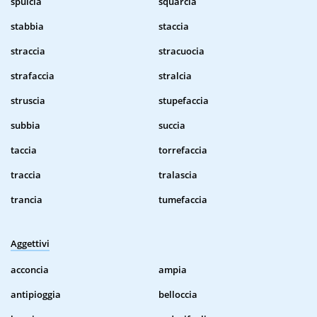
spulcia
squarcia
stabbia
staccia
straccia
stracuocia
strafaccia
stralcia
struscia
stupefaccia
subbia
succia
taccia
torrefaccia
traccia
tralascia
trancia
tumefaccia
Aggettivi
acconcia
ampia
antipioggia
belloccia