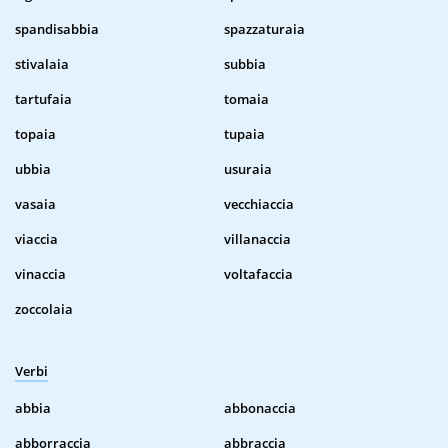
spandisabbia
spazzaturaia
stivalaia
subbia
tartufaia
tomaia
topaia
tupaia
ubbia
usuraia
vasaia
vecchiaccia
viaccia
villanaccia
vinaccia
voltafaccia
zoccolaia
Verbi
abbia
abbonaccia
abborraccia
abbraccia