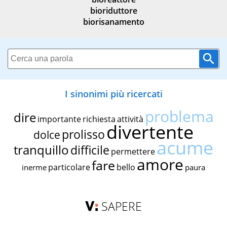
bioriduttore
biorisanamento
I sinonimi più ricercati
problema
dire
importante
richiesta
attività
divertente
prolisso
dolce
acume
tranquillo
difficile
permettere
amore
fare
particolare
bello
inerme
paura
SAPERE