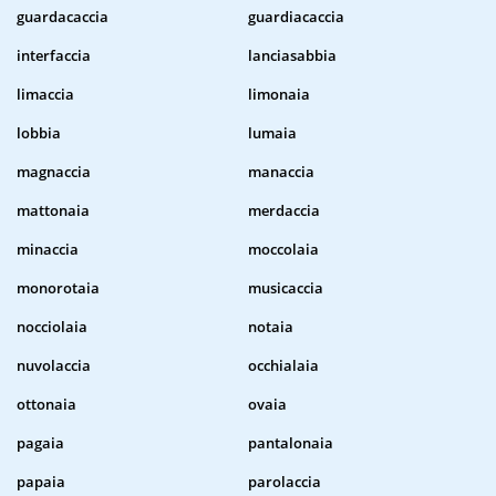
guardacaccia
guardiacaccia
interfaccia
lanciasabbia
limaccia
limonaia
lobbia
lumaia
magnaccia
manaccia
mattonaia
merdaccia
minaccia
moccolaia
monorotaia
musicaccia
nocciolaia
notaia
nuvolaccia
occhialaia
ottonaia
ovaia
pagaia
pantalonaia
papaia
parolaccia