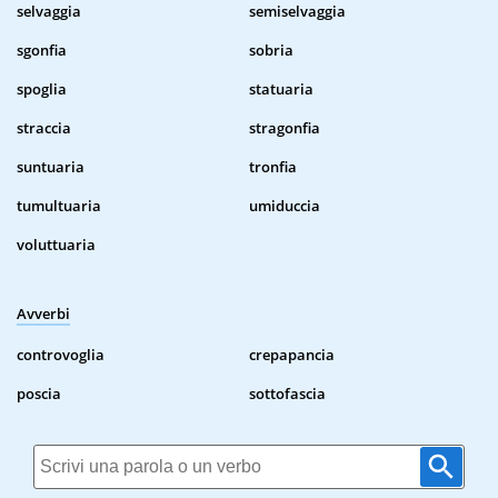
selvaggia
semiselvaggia
sgonfia
sobria
spoglia
statuaria
straccia
stragonfia
suntuaria
tronfia
tumultuaria
umiduccia
voluttuaria
Avverbi
controvoglia
crepapancia
poscia
sottofascia