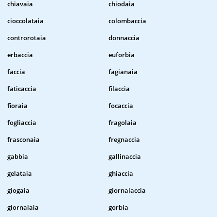
chiavaia
chiodaia
cioccolataia
colombaccia
controrotaia
donnaccia
erbaccia
euforbia
faccia
fagianaia
faticaccia
filaccia
fioraia
focaccia
fogliaccia
fragolaia
frasconaia
fregnaccia
gabbia
gallinaccia
gelataia
ghiaccia
giogaia
giornalaccia
giornalaia
gorbia