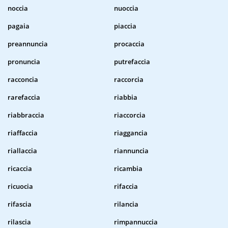
noccia
nuoccia
pagaia
piaccia
preannuncia
procaccia
pronuncia
putrefaccia
racconcia
raccorcia
rarefaccia
riabbia
riabbraccia
riaccorcia
riaffaccia
riaggancia
riallaccia
riannuncia
ricaccia
ricambia
ricuocia
rifaccia
rifascia
rilancia
rilascia
rimpannuccia