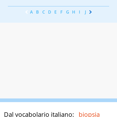
A
B
C
D
E
F
G
H
I
J
K
L
M
N
Dal vocabolario italiano:
biopsia