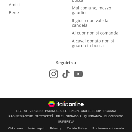
bocca
Amici
Mal comune, mezzo
Bene
gaudio
Il gioco non vale la
candela
Al cuor non si comanda
A caval donato non si
guarda in bocca
Seguici su
LIBERO
VIRGILIO
PAGINEGIALLE
PAGINEGIALLE SHOP
PGCASA
PAGINEBIANCHE
TUTTOCITTÀ
DILEI
SIVIAGGIA
QUIFINANZA
BUONISSIMO
SUPEREVA
Chi siamo
Note Legali
Privacy
Cookie Policy
Preferenze sui cookie