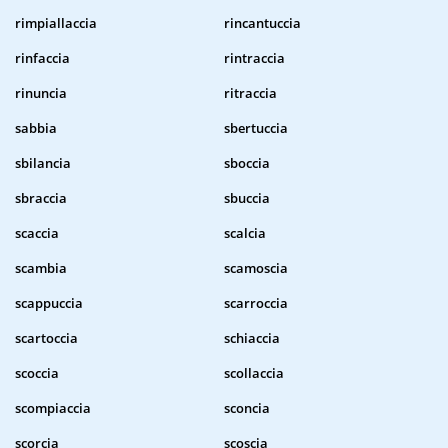
rimpiallaccia
rincantuccia
rinfaccia
rintraccia
rinuncia
ritraccia
sabbia
sbertuccia
sbilancia
sboccia
sbraccia
sbuccia
scaccia
scalcia
scambia
scamoscia
scappuccia
scarroccia
scartoccia
schiaccia
scoccia
scollaccia
scompiaccia
sconcia
scorcia
scoscia