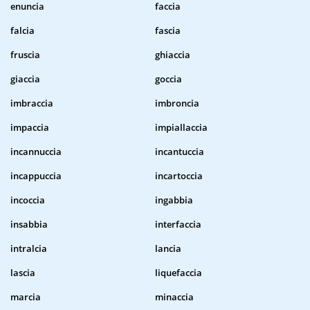
enuncia
faccia
falcia
fascia
fruscia
ghiaccia
giaccia
goccia
imbraccia
imbroncia
impaccia
impiallaccia
incannuccia
incantuccia
incappuccia
incartoccia
incoccia
ingabbia
insabbia
interfaccia
intralcia
lancia
lascia
liquefaccia
marcia
minaccia