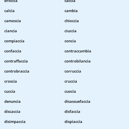
broccia
caccia
calcia
cambia
camoscia
chioccia
ciancia
ciuccia
compiaccia
concia
confaccia
contraccambia
contraffaccia
controbilancia
controbraccia
corruccia
croscia
cruccia
cuccia
cuocia
denuncia
disassuefaccia
discaccia
disfaccia
disimpaccia
dispiaccia