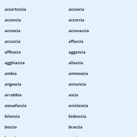
accartoccia
accascia
acconcia
accorcia
accoscia
accovaccia
accuccia
affaccia
affloscia
aggancia
agghiaccia
allaccia
ambia
ammoscia
angoscia
annuncia
arrabbia
ascia
assuefaccia
aviolancia
bilancia
bisboccia
boccia
braccia