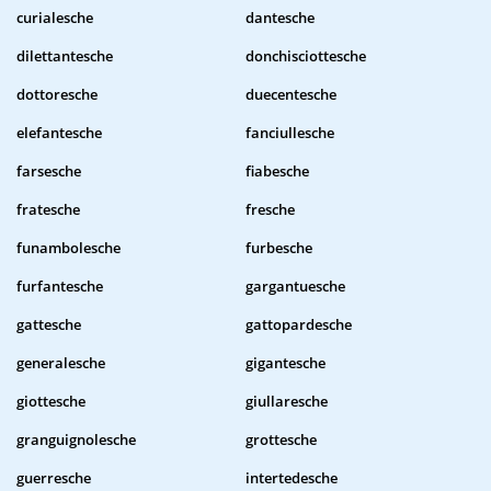
curialesche
dantesche
dilettantesche
donchisciottesche
dottoresche
duecentesche
elefantesche
fanciullesche
farsesche
fiabesche
fratesche
fresche
funambolesche
furbesche
furfantesche
gargantuesche
gattesche
gattopardesche
generalesche
gigantesche
giottesche
giullaresche
granguignolesche
grottesche
guerresche
intertedesche