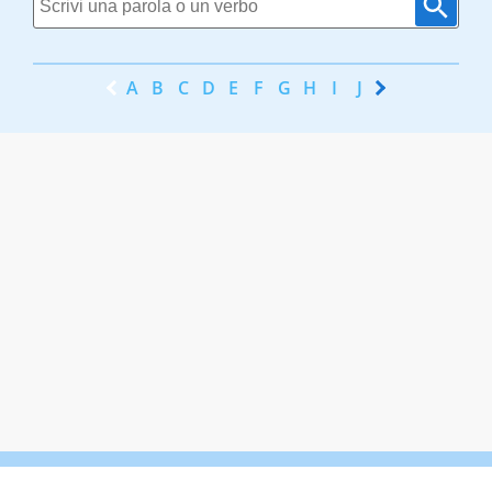
A
B
C
D
E
F
G
H
I
J
K
L
M
N