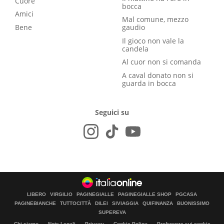
Cuore
bocca
Amici
Mal comune, mezzo
Bene
gaudio
Il gioco non vale la
candela
Al cuor non si comanda
A caval donato non si
guarda in bocca
Seguici su
LIBERO
VIRGILIO
PAGINEGIALLE
PAGINEGIALLE SHOP
PGCASA
PAGINEBIANCHE
TUTTOCITTÀ
DILEI
SIVIAGGIA
QUIFINANZA
BUONISSIMO
SUPEREVA
Chi siamo
Note Legali
Privacy
Cookie Policy
Preferenze sui cookie