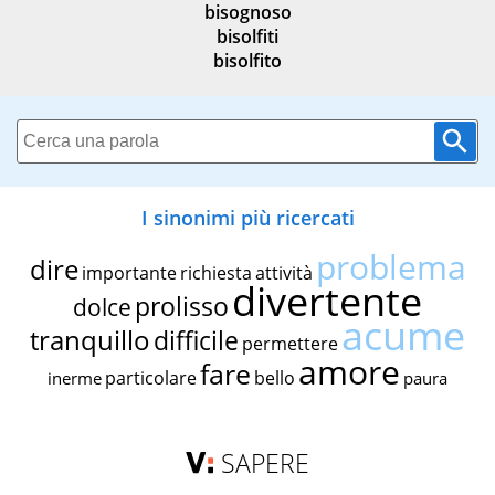
bisognoso
bisolfiti
bisolfito
I sinonimi più ricercati
problema
dire
importante
richiesta
attività
divertente
prolisso
dolce
acume
tranquillo
difficile
permettere
amore
fare
particolare
bello
inerme
paura
SAPERE