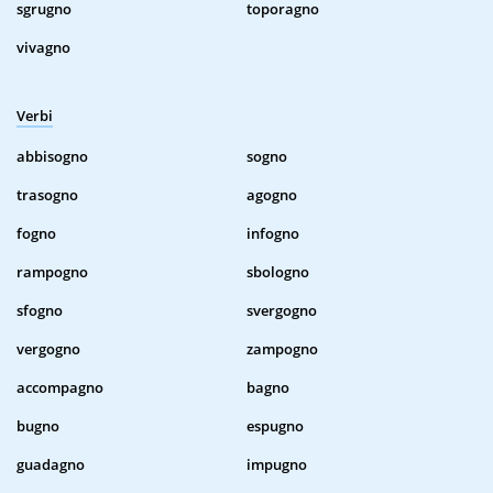
sgrugno
toporagno
vivagno
Verbi
abbisogno
sogno
trasogno
agogno
fogno
infogno
rampogno
sbologno
sfogno
svergogno
vergogno
zampogno
accompagno
bagno
bugno
espugno
guadagno
impugno