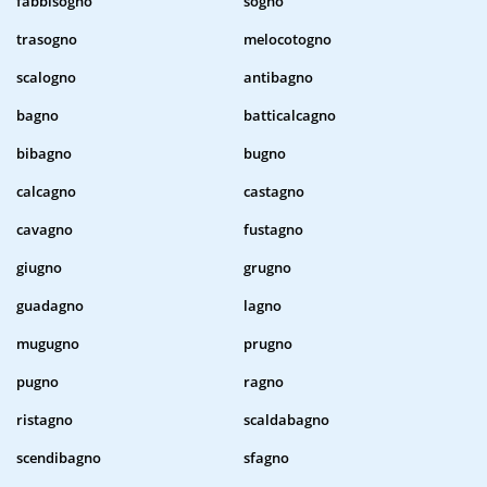
fabbisogno
sogno
trasogno
melocotogno
scalogno
antibagno
bagno
batticalcagno
bibagno
bugno
calcagno
castagno
cavagno
fustagno
giugno
grugno
guadagno
lagno
mugugno
prugno
pugno
ragno
ristagno
scaldabagno
scendibagno
sfagno