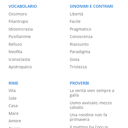
VOCABOLARIO
SINONIMI E CONTRARI
Ossimoro
Libertà
Filantropo
Facile
Idiosincrasia
Pragmatico
Pusillanime
Conoscenza
Refuso
Riassunto
Neofita
Paradigma
Iconoclasta
Gioia
Apotropaico
Tristezza
RIME
PROVERBI
Vita
La verità vien sempre a
galla
Sole
Uomo avvisato, mezzo
Casa
salvato
Mare
Una rondine non fa
primavera
Amore
Il mattino ha l'oro in