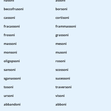
nasoni
assoni
beccofrusoni
borsoni
cassoni
cortisoni
fracassoni
frammassoni
frosoni
grassoni
massoni
mesoni
monsoni
musoni
oligopsoni
rosoni
sansoni
scossoni
sganassoni
sucessoni
tosoni
traversoni
ursoni
visoni
abbandoni
abboni