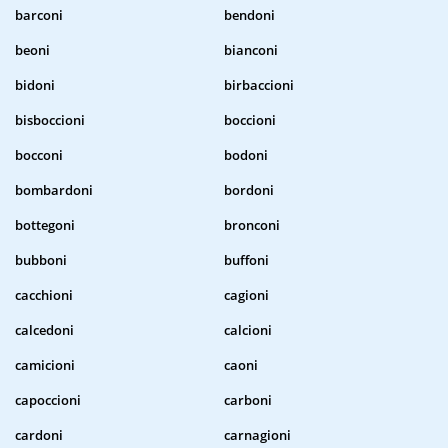
barconi
bendoni
beoni
bianconi
bidoni
birbaccioni
bisboccioni
boccioni
bocconi
bodoni
bombardoni
bordoni
bottegoni
bronconi
bubboni
buffoni
cacchioni
cagioni
calcedoni
calcioni
camicioni
caoni
capoccioni
carboni
cardoni
carnagioni