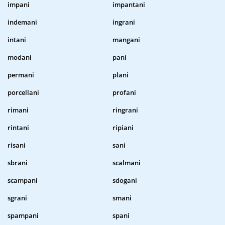
impani
impantani
indemani
ingrani
intani
mangani
modani
pani
permani
plani
porcellani
profani
rimani
ringrani
rintani
ripiani
risani
sani
sbrani
scalmani
scampani
sdogani
sgrani
smani
spampani
spani