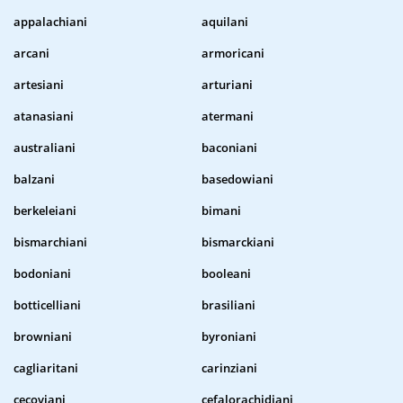
appalachiani
aquilani
arcani
armoricani
artesiani
arturiani
atanasiani
atermani
australiani
baconiani
balzani
basedowiani
berkeleiani
bimani
bismarchiani
bismarckiani
bodoniani
booleani
botticelliani
brasiliani
browniani
byroniani
cagliaritani
carinziani
cecoviani
cefalorachidiani