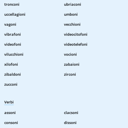
tronconi
ubriaconi
uccellagioni
umboni
vagoni
vecchioni
vibrafoni
videocitofoni
videofoni
videotelefoni
vilucchioni
vocioni
xilofoni
zabaioni
zibaldoni
zirconi
zucconi
Verbi
assoni
clacsoni
consoni
dissoni