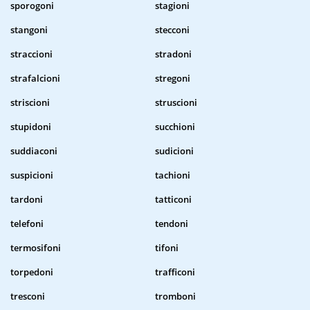
sporogoni
stagioni
stangoni
stecconi
straccioni
stradoni
strafalcioni
stregoni
striscioni
struscioni
stupidoni
succhioni
suddiaconi
sudicioni
suspicioni
tachioni
tardoni
tatticoni
telefoni
tendoni
termosifoni
tifoni
torpedoni
trafficoni
tresconi
tromboni