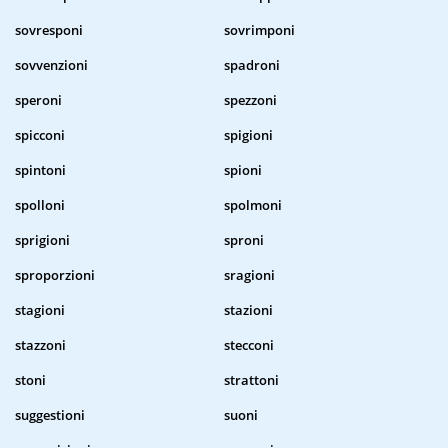
sovresponi
sovrimponi
sovvenzioni
spadroni
speroni
spezzoni
spicconi
spigioni
spintoni
spioni
spolloni
spolmoni
sprigioni
sproni
sproporzioni
sragioni
stagioni
stazioni
stazzoni
stecconi
stoni
strattoni
suggestioni
suoni