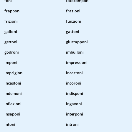
foni
fotocomponi
frapponi
frazioni
frizioni
funzioni
galloni
gattoni
gettoni
giustapponi
godroni
imbulloni
imponi
impressioni
imprigioni
incartoni
incastoni
incoroni
indemoni
indisponi
inflazioni
ingavoni
insaponi
interponi
intoni
introni