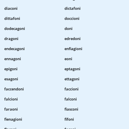
diaconi
dictafoni
dittafoni
doccioni
dodecagoni
doni
dragoni
edredoni
endecagoni
enfiagioni
ennagoni
eoni
epigoni
eptagoni
esagoni
ettagoni
faccendoni
faccioni
falcioni
falconi
faraoni
fiasconi
fienagioni
fifoni