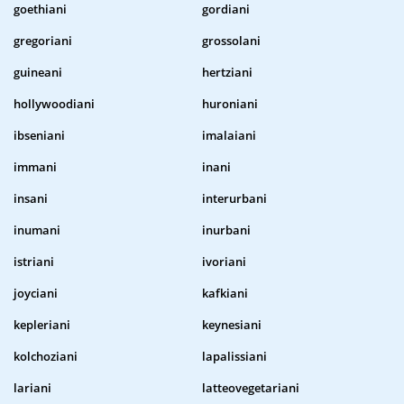
goethiani
gordiani
gregoriani
grossolani
guineani
hertziani
hollywoodiani
huroniani
ibseniani
imalaiani
immani
inani
insani
interurbani
inumani
inurbani
istriani
ivoriani
joyciani
kafkiani
kepleriani
keynesiani
kolchoziani
lapalissiani
lariani
latteovegetariani