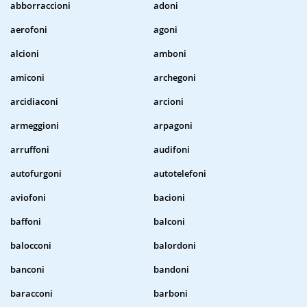
abborraccioni
adoni
aerofoni
agoni
alcioni
amboni
amiconi
archegoni
arcidiaconi
arcioni
armeggioni
arpagoni
arruffoni
audifoni
autofurgoni
autotelefoni
aviofoni
bacioni
baffoni
balconi
balocconi
balordoni
banconi
bandoni
baracconi
barboni