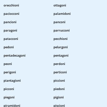
orecchioni
ottagoni
paciocconi
palamidoni
pancioni
panconi
paragoni
parrucconi
patacconi
pecchioni
pedoni
pelargoni
pentadecagoni
pentagoni
peoni
perdoni
perigoni
perticoni
piantagioni
piccioni
picconi
piedoni
piegoni
pigioni
piramidoni
piscioni