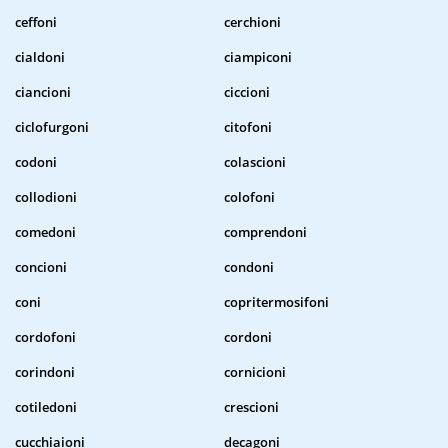
ceffoni
cerchioni
cialdoni
ciampiconi
ciancioni
ciccioni
ciclofurgoni
citofoni
codoni
colascioni
collodioni
colofoni
comedoni
comprendoni
concioni
condoni
coni
copritermosifoni
cordofoni
cordoni
corindoni
cornicioni
cotiledoni
crescioni
cucchiaioni
decagoni