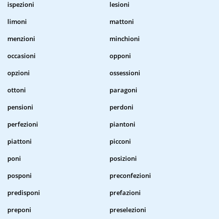
ispezioni
lesioni
limoni
mattoni
menzioni
minchioni
occasioni
opponi
opzioni
ossessioni
ottoni
paragoni
pensioni
perdoni
perfezioni
piantoni
piattoni
picconi
poni
posizioni
posponi
preconfezioni
predisponi
prefazioni
preponi
preselezioni