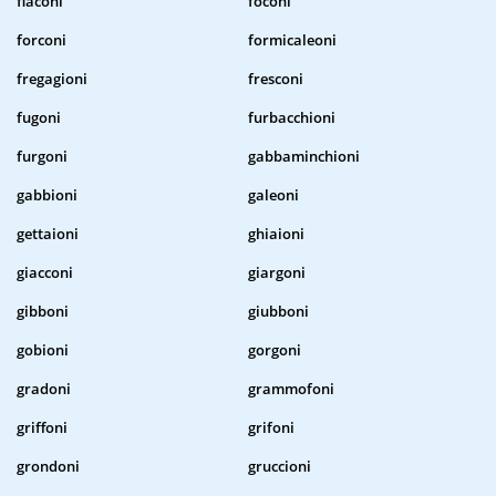
flaconi
foconi
forconi
formicaleoni
fregagioni
fresconi
fugoni
furbacchioni
furgoni
gabbaminchioni
gabbioni
galeoni
gettaioni
ghiaioni
giacconi
giargoni
gibboni
giubboni
gobioni
gorgoni
gradoni
grammofoni
griffoni
grifoni
grondoni
gruccioni