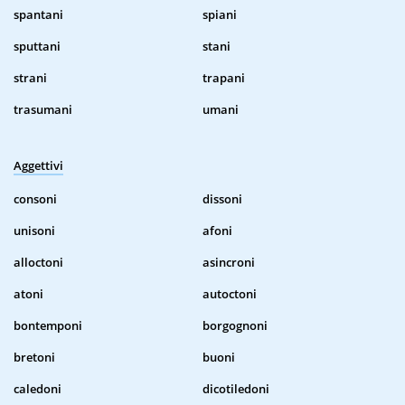
spantani
spiani
sputtani
stani
strani
trapani
trasumani
umani
Aggettivi
consoni
dissoni
unisoni
afoni
alloctoni
asincroni
atoni
autoctoni
bontemponi
borgognoni
bretoni
buoni
caledoni
dicotiledoni