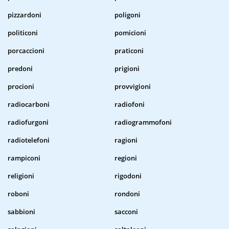
pizzardoni
poligoni
politiconi
pomicioni
porcaccioni
praticoni
predoni
prigioni
procioni
provvigioni
radiocarboni
radiofoni
radiofurgoni
radiogrammofoni
radiotelefoni
ragioni
rampiconi
regioni
religioni
rigodoni
roboni
rondoni
sabbioni
sacconi