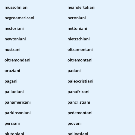
mussoliniani
neandertaliani
negroamericani
neroniani
nestoriani
nettuniani
newtoniani
nietzschiani
nostrani
oltramontani
oltremondani
oltremontani
oraziani
padani
pagani
paleocristiani
palladiani
panafricani
panamericani
pancristiani
parkinsoniani
pedemontani
persiani
piovani
plutoniani
polinesiani