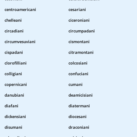
centroamericani
cesariani
chelleani
ciceroniani
circadiani
circumpadani
circumvesuviani
cismontani
cispadani
citramontani
clorofilliani
colcosiani
colligiani
confuciani
copernicani
cumani
danubiani
deamicisiani
diafani
diatermani
dickensiani
diocesani
disumani
draconiani