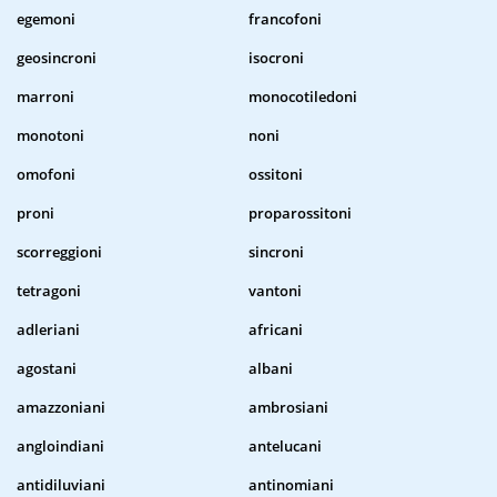
egemoni
francofoni
geosincroni
isocroni
marroni
monocotiledoni
monotoni
noni
omofoni
ossitoni
proni
proparossitoni
scorreggioni
sincroni
tetragoni
vantoni
adleriani
africani
agostani
albani
amazzoniani
ambrosiani
angloindiani
antelucani
antidiluviani
antinomiani