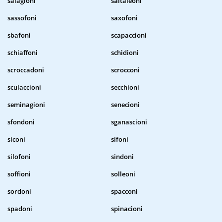
salagioni
saltaleoni
sassofoni
saxofoni
sbafoni
scapaccioni
schiaffoni
schidioni
scroccadoni
scrocconi
sculaccioni
secchioni
seminagioni
senecioni
sfondoni
sganascioni
siconi
sifoni
silofoni
sindoni
soffioni
solleoni
sordoni
spacconi
spadoni
spinacioni