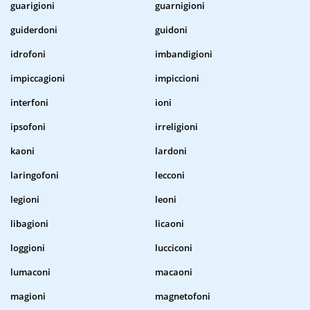
guarigioni
guarnigioni
guiderdoni
guidoni
idrofoni
imbandigioni
impiccagioni
impiccioni
interfoni
ioni
ipsofoni
irreligioni
kaoni
lardoni
laringofoni
lecconi
legioni
leoni
libagioni
licaoni
loggioni
lucciconi
lumaconi
macaoni
magioni
magnetofoni