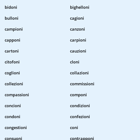
bidoni
bighelloni
bulloni
cagioni
campioni
canzoni
capponi
carpioni
cartoni
cauzioni
citofoni
cloni
coglioni
collazioni
collezioni
commissioni
compassioni
componi
concioni
condizioni
condoni
confezioni
congestioni
coni
consuoni
contrapponi