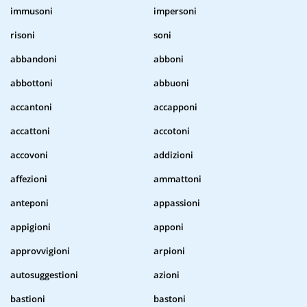
immusoni
impersoni
risoni
soni
abbandoni
abboni
abbottoni
abbuoni
accantoni
accapponi
accattoni
accotoni
accovoni
addizioni
affezioni
ammattoni
anteponi
appassioni
appigioni
apponi
approvvigioni
arpioni
autosuggestioni
azioni
bastioni
bastoni