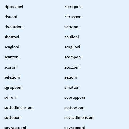
riposizioni
riproponi
risuoni
ritrasponi
rivoluzioni
sanzioni
sbottoni
sbulloni
scagioni
scaglioni
scantoni
scomponi
scoroni
scozzoni
selezioni
sezioni
sgropponi
smattoni
solfoni
soprapponi
sottodimensioni
sottoesponi
sottoponi
sovradimensioni
sovraesponi
sovrapponi