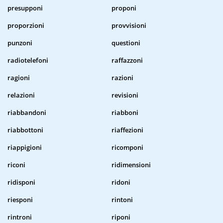
presupponi
proponi
proporzioni
provvisioni
punzoni
questioni
radiotelefoni
raffazzoni
ragioni
razioni
relazioni
revisioni
riabbandoni
riabboni
riabbottoni
riaffezioni
riappigioni
ricomponi
riconi
ridimensioni
ridisponi
ridoni
riesponi
rintoni
rintroni
riponi