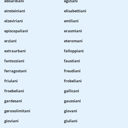
edoardiani
egiziani
einsteiniani
elisabettiani
elzeviriani
emiliani
episcopaliani
erasmiani
erziani
eteromani
extraurbani
falloppiani
fantozziani
faustiani
ferragostani
freudiani
friulani
frobeliani
froebeliani
gallicani
gardesani
gaussiani
gerosolimitani
giovani
gioviani
giuliani