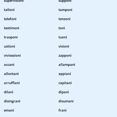
supervisioni
supponi
talloni
tamponi
telefoni
tenzoni
testimoni
toni
trasponi
tuoni
ustioni
visioni
vivisezioni
zapponi
accani
allampani
allontani
appiani
arruffiani
capitani
dilani
dipani
disingrani
disumani
emani
frani