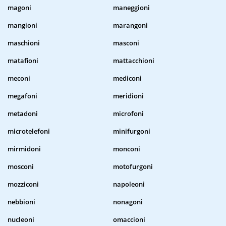
magoni
maneggioni
mangioni
marangoni
maschioni
masconi
matafioni
mattacchioni
meconi
mediconi
megafoni
meridioni
metadoni
microfoni
microtelefoni
minifurgoni
mirmidoni
monconi
mosconi
motofurgoni
mozziconi
napoleoni
nebbioni
nonagoni
nucleoni
omaccioni