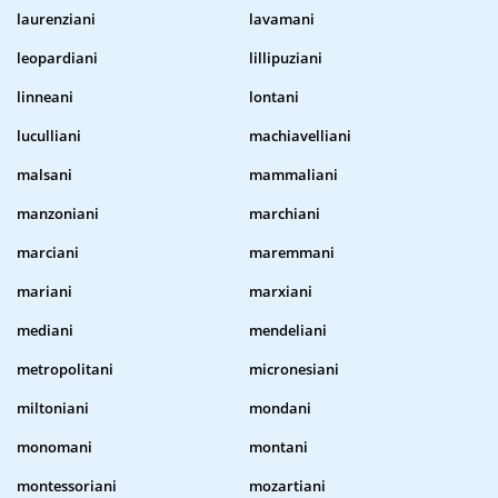
laurenziani
lavamani
leopardiani
lillipuziani
linneani
lontani
luculliani
machiavelliani
malsani
mammaliani
manzoniani
marchiani
marciani
maremmani
mariani
marxiani
mediani
mendeliani
metropolitani
micronesiani
miltoniani
mondani
monomani
montani
montessoriani
mozartiani