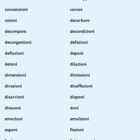
convenzioni
coroni
cotoni
decarboni
decomponi
decondizioni
decongestioni
defezioni
deflazioni
deponi
detoni
dilazioni
dimensioni
dimissioni
direzioni
disaffezioni
disarcioni
disponi
dissuoni
doni
emozioni
emulsioni
esponi
fissioni