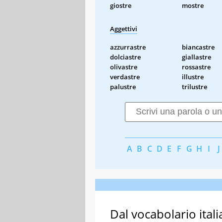
giostre
mostre
Aggettivi
azzurrastre
biancastre
dolciastre
giallastre
olivastre
rossastre
verdastre
illustre
palustre
trilustre
A
B
C
D
E
F
G
H
I
J
Dal vocabolario itali