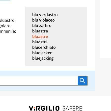
blu verdastro
blu violaceo
bluastro,
blu zaffiro
golare
bluastra
emminile:
bluastre
bluastri
blucerchiato
bluejacker
bluejacking
SAPERE