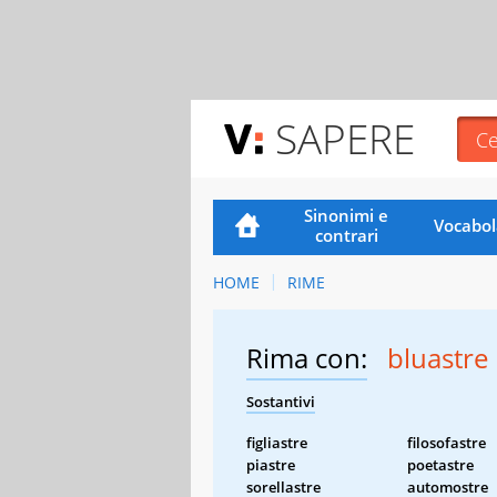
SAPERE
Sinonimi e
Vocabol
contrari
HOME
RIME
Rima con:
bluastre
Sostantivi
figliastre
filosofastre
piastre
poetastre
sorellastre
automostre