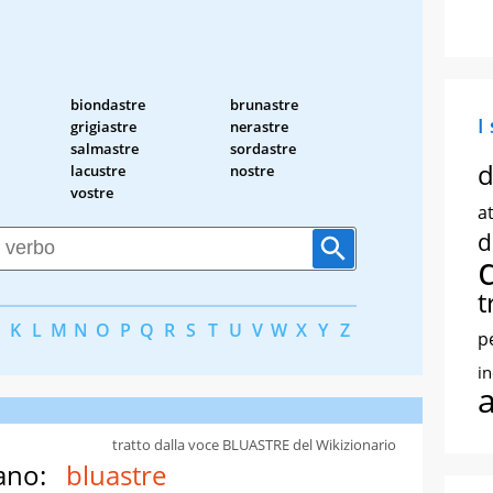
biondastre
brunastre
I
grigiastre
nerastre
salmastre
sordastre
d
lacustre
nostre
vostre
at
d
t
K
L
M
N
O
P
Q
R
S
T
U
V
W
X
Y
Z
p
i
tratto dalla voce BLUASTRE del Wikizionario
ano:
bluastre