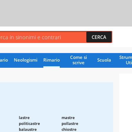
Come si
Strum
ario
Neologismi
Rimario
Scuola
scrive
Uti
lastre
mastre
politicastre
pollastre
balaustre
chiostre