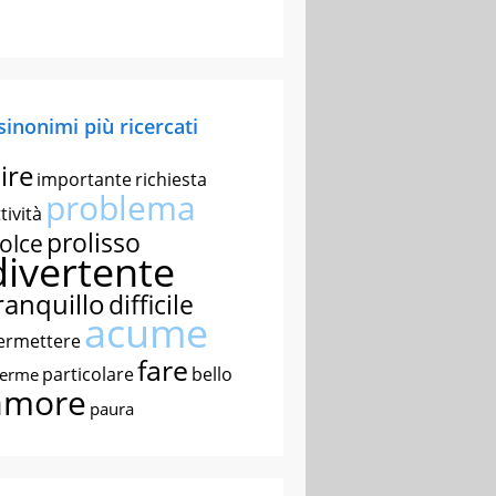
 sinonimi più ricercati
ire
importante
richiesta
problema
tività
prolisso
olce
divertente
ranquillo
difficile
acume
ermettere
fare
particolare
bello
nerme
amore
paura