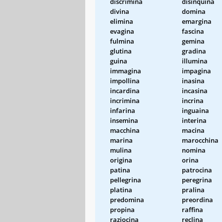
discrimina
disinquina
divina
domina
elimina
emargina
evagina
fascina
fulmina
gemina
glutina
gradina
guina
illumina
immagina
impagina
impollina
inasina
incardina
incasina
incrimina
incrina
infarina
inguaina
insemina
interina
macchina
macina
marina
marocchina
mulina
nomina
origina
orina
patina
patrocina
pellegrina
peregrina
platina
pralina
predomina
preordina
propina
raffina
raziocina
reclina