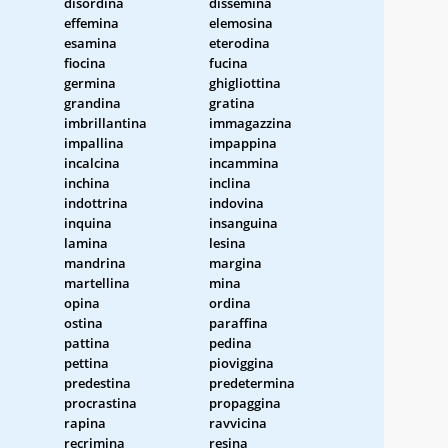
disordina
dissemina
effemina
elemosina
esamina
eterodina
fiocina
fucina
germina
ghigliottina
grandina
gratina
imbrillantina
immagazzina
impallina
impappina
incalcina
incammina
inchina
inclina
indottrina
indovina
inquina
insanguina
lamina
lesina
mandrina
margina
martellina
mina
opina
ordina
ostina
paraffina
pattina
pedina
pettina
pioviggina
predestina
predetermina
procrastina
propaggina
rapina
ravvicina
recrimina
resina