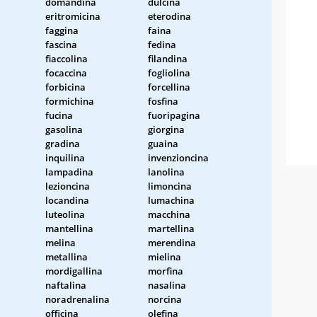
domandina
dulcina
eritromicina
eterodina
faggina
faina
fascina
fedina
fiaccolina
filandina
focaccina
fogliolina
forbicina
forcellina
formichina
fosfina
fucina
fuoripagina
gasolina
giorgina
gradina
guaina
inquilina
invenzioncina
lampadina
lanolina
lezioncina
limoncina
locandina
lumachina
luteolina
macchina
mantellina
martellina
melina
merendina
metallina
mielina
mordigallina
morfina
naftalina
nasalina
noradrenalina
norcina
officina
olefina