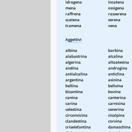
idrogena
incatena
mena
ossigena
raffrena
rasserena
scatena
serena
tramena
vena
Aggettivi
albina
barbina
alabastrina
alcalina
algerina
altoatesina
andina
androgina
antialcalina
anticlina
argentina
asinina
bellina
belluina
bizantina
bovina
canina
canterina
carina
carnicina
celestina
cenerina
circonvicina
cisalpina
clandestina
corvina
criselefantina
damaschina