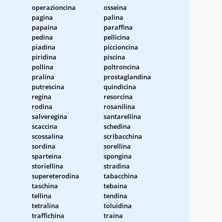
operazioncina
osseina
pagina
palina
papaina
paraffina
pedina
pellicina
piadina
piccioncina
a
piridina
piscina
pollina
poltroncina
pralina
prostaglandina
putrescina
quindicina
regina
resorcina
rodina
rosanilina
salveregina
santarellina
scaccina
schedina
scossalina
scribacchina
sordina
sorellina
sparteina
spongina
storiellina
stradina
supereterodina
tabacchina
taschina
tebaina
tellina
tendina
tetralina
toluidina
traffichina
traina