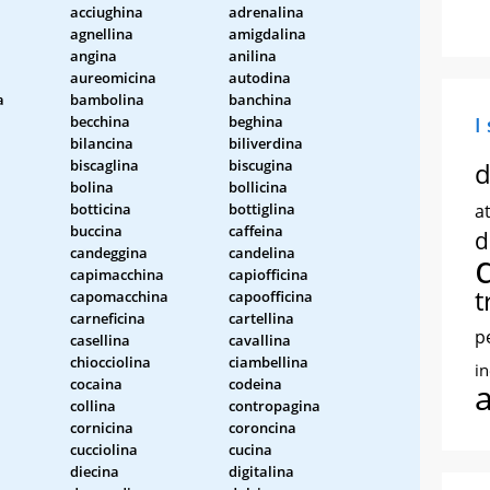
acciughina
adrenalina
agnellina
amigdalina
angina
anilina
aureomicina
autodina
a
bambolina
banchina
becchina
beghina
I
bilancina
biliverdina
biscaglina
biscugina
d
bolina
bollicina
botticina
bottiglina
at
buccina
caffeina
d
candeggina
candelina
capimacchina
capiofficina
t
capomacchina
capoofficina
carneficina
cartellina
p
casellina
cavallina
chiocciolina
ciambellina
i
cocaina
codeina
collina
contropagina
cornicina
coroncina
cucciolina
cucina
diecina
digitalina