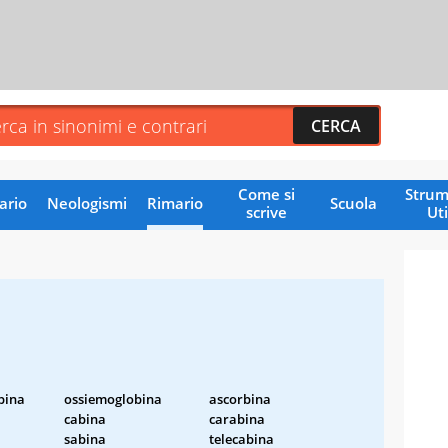
Come si
Strum
ario
Neologismi
Rimario
Scuola
scrive
Uti
bina
ossiemoglobina
ascorbina
cabina
carabina
sabina
telecabina