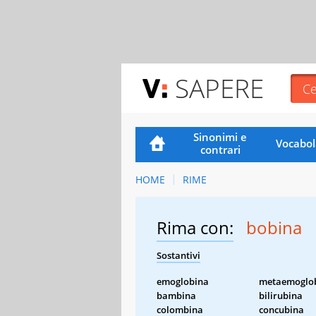
SAPERE
Sinonimi e
Vocabol
contrari
HOME
RIME
Rima con:
bobina
Sostantivi
emoglobina
metaemoglo
bambina
bilirubina
colombina
concubina