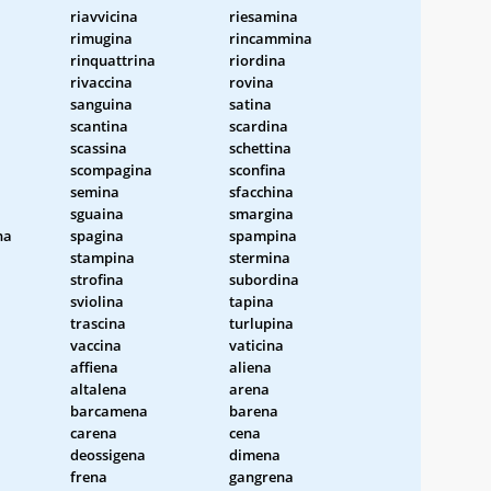
riavvicina
riesamina
rimugina
rincammina
rinquattrina
riordina
rivaccina
rovina
sanguina
satina
scantina
scardina
scassina
schettina
scompagina
sconfina
semina
sfacchina
sguaina
smargina
na
spagina
spampina
stampina
stermina
strofina
subordina
sviolina
tapina
trascina
turlupina
vaccina
vaticina
affiena
aliena
altalena
arena
barcamena
barena
carena
cena
deossigena
dimena
frena
gangrena