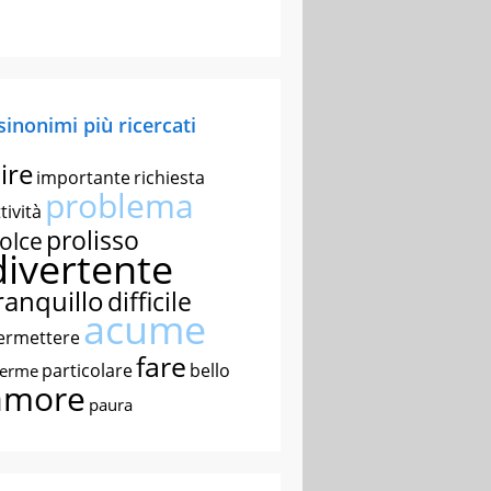
 sinonimi più ricercati
ire
importante
richiesta
problema
tività
prolisso
olce
divertente
ranquillo
difficile
acume
ermettere
fare
particolare
bello
nerme
amore
paura