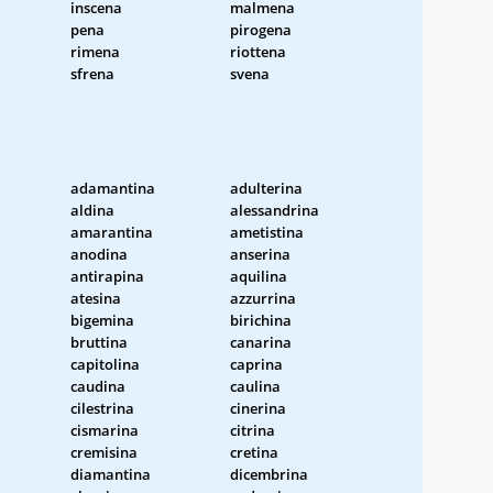
inscena
malmena
pena
pirogena
rimena
riottena
sfrena
svena
adamantina
adulterina
aldina
alessandrina
amarantina
ametistina
anodina
anserina
antirapina
aquilina
atesina
azzurrina
bigemina
birichina
bruttina
canarina
capitolina
caprina
caudina
caulina
cilestrina
cinerina
cismarina
citrina
cremisina
cretina
diamantina
dicembrina