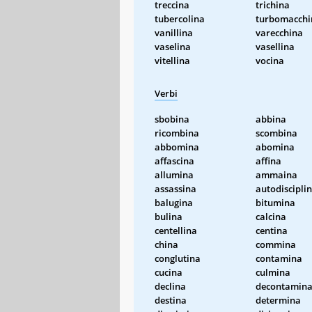
treccina
trichina
tubercolina
turbomacchi
vanillina
varecchina
vaselina
vasellina
vitellina
vocina
Verbi
sbobina
abbina
ricombina
scombina
abbomina
abomina
affascina
affina
allumina
ammaina
assassina
autodiscipli
balugina
bitumina
bulina
calcina
centellina
centina
china
commina
conglutina
contamina
cucina
culmina
declina
decontamin
destina
determina