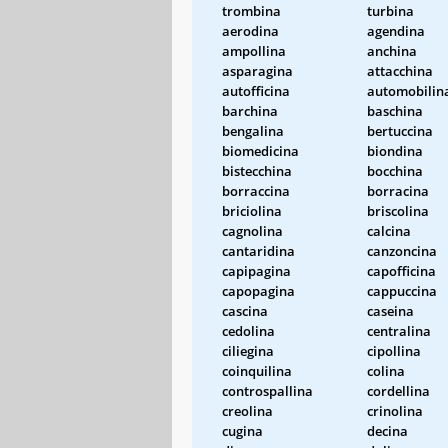
trombina
turbina
aerodina
agendina
ampollina
anchina
asparagina
attacchina
autofficina
automobilin
barchina
baschina
bengalina
bertuccina
biomedicina
biondina
bistecchina
bocchina
borraccina
borracina
briciolina
briscolina
cagnolina
calcina
cantaridina
canzoncina
capipagina
capofficina
capopagina
cappuccina
cascina
caseina
cedolina
centralina
ciliegina
cipollina
coinquilina
colina
controspallina
cordellina
creolina
crinolina
cugina
decina