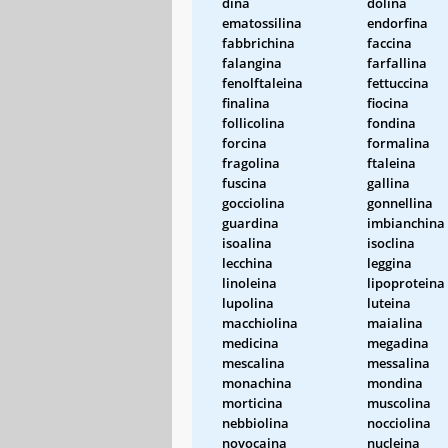
dina
dolina
ematossilina
endorfina
fabbrichina
faccina
falangina
farfallina
fenolftaleina
fettuccina
finalina
fiocina
follicolina
fondina
forcina
formalina
fragolina
ftaleina
fuscina
gallina
gocciolina
gonnellina
guardina
imbianchina
isoalina
isoclina
lecchina
leggina
linoleina
lipoproteina
lupolina
luteina
macchiolina
maialina
medicina
megadina
mescalina
messalina
monachina
mondina
morticina
muscolina
nebbiolina
nocciolina
novocaina
nucleina