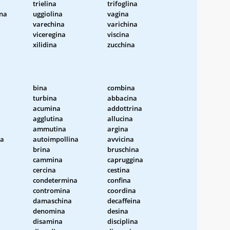
trielina
trifoglina
na
uggiolina
vagina
varechina
varichina
viceregina
viscina
xilidina
zucchina
bina
combina
turbina
abbacina
acumina
addottrina
agglutina
allucina
ammutina
argina
na
autoimpollina
avvicina
brina
bruschina
cammina
capruggina
cercina
cestina
condetermina
confina
contromina
coordina
damaschina
decaffeina
a
denomina
desina
disamina
disciplina