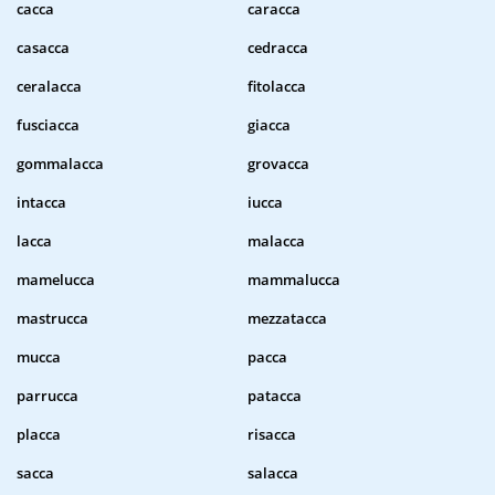
cacca
caracca
casacca
cedracca
ceralacca
fitolacca
fusciacca
giacca
gommalacca
grovacca
intacca
iucca
lacca
malacca
mamelucca
mammalucca
mastrucca
mezzatacca
mucca
pacca
parrucca
patacca
placca
risacca
sacca
salacca