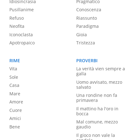
Idiosincrasia
Pragmatico
Pusillanime
Conoscenza
Refuso
Riassunto
Neofita
Paradigma
Iconoclasta
Gioia
Apotropaico
Tristezza
RIME
PROVERBI
Vita
La verità vien sempre a
galla
Sole
Uomo avvisato, mezzo
Casa
salvato
Mare
Una rondine non fa
primavera
Amore
Il mattino ha l'oro in
Cuore
bocca
Amici
Mal comune, mezzo
Bene
gaudio
Il gioco non vale la