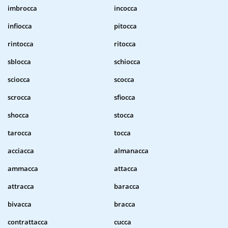
imbrocca
incocca
infiocca
pitocca
rintocca
ritocca
sblocca
schiocca
sciocca
scocca
scrocca
sfiocca
shocca
stocca
tarocca
tocca
acciacca
almanacca
ammacca
attacca
attracca
baracca
bivacca
bracca
contrattacca
cucca