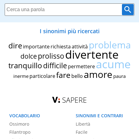
I sinonimi più ricercati
problema
dire
importante
richiesta
attività
divertente
prolisso
dolce
acume
tranquillo
difficile
permettere
amore
fare
particolare
bello
inerme
paura
SAPERE
VOCABOLARIO
SINONIMI E CONTRARI
Ossimoro
Libertà
Filantropo
Facile