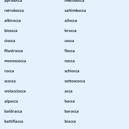
apribocca
mettibocca
retrobocca
saltimbocca
albicocca
allocca
bicocca
brocca
ciocca
cocca
filastrocca
fiocca
monoscocca
nocca
rocca
schiocca
scocca
sottoscocca
violacciocca
acca
alpacca
bacca
baldracca
baracca
battifiacca
biacca