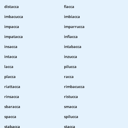
distacca
fiacca
imbacucca
imbiacca
impacca
imparrucca
impatacca
infiacca
insacca
intabacca
intacca
inzucca
lacca
pilucca
placca
racca
riattacca
rimbacucca
rinsacca
ristucca
sbaracca
smacca
spacca
spilucca
stabacca
stacca