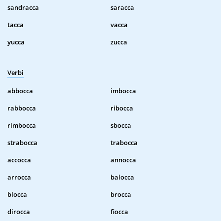
sandracca
saracca
tacca
vacca
yucca
zucca
Verbi
abbocca
imbocca
rabbocca
ribocca
rimbocca
sbocca
strabocca
trabocca
accocca
annocca
arrocca
balocca
blocca
brocca
dirocca
fiocca