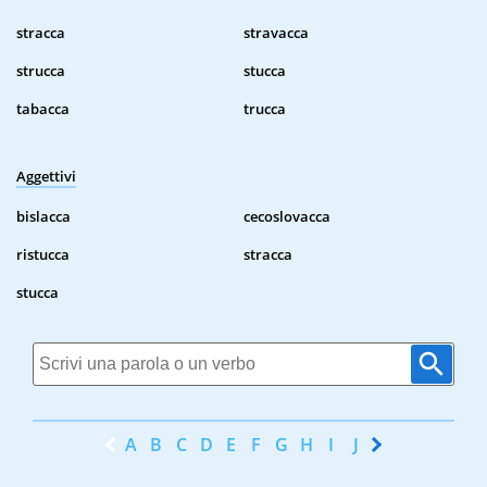
stracca
stravacca
strucca
stucca
tabacca
trucca
Aggettivi
bislacca
cecoslovacca
ristucca
stracca
stucca
A
B
C
D
E
F
G
H
I
J
K
L
M
N