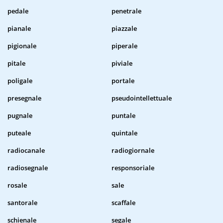
pedale
penetrale
pianale
piazzale
pigionale
piperale
pitale
piviale
poligale
portale
presegnale
pseudointellettuale
pugnale
puntale
puteale
quintale
radiocanale
radiogiornale
radiosegnale
responsoriale
rosale
sale
santorale
scaffale
schienale
segale