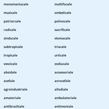
monomaniacale
multifocale
musicale
ombelicale
patriarcale
polivocale
radicale
sacrificale
sindacale
stomacale
subtropicale
triacale
tropicale
urticale
vescicale
zodiacale
absidale
accessoriale
acefale
acrocefale
agroindustriale
allodiale
amatoriale
ambulatoriale
antibrachiale
antimoniale