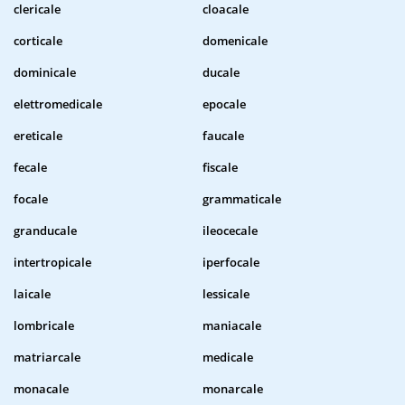
clericale
cloacale
corticale
domenicale
dominicale
ducale
elettromedicale
epocale
ereticale
faucale
fecale
fiscale
focale
grammaticale
granducale
ileocecale
intertropicale
iperfocale
laicale
lessicale
lombricale
maniacale
matriarcale
medicale
monacale
monarcale