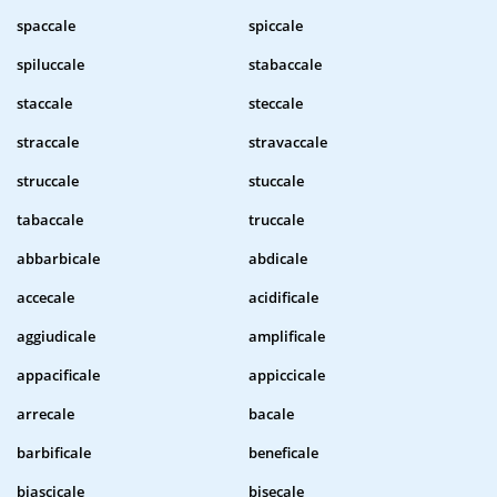
spaccale
spiccale
spiluccale
stabaccale
staccale
steccale
straccale
stravaccale
struccale
stuccale
tabaccale
truccale
abbarbicale
abdicale
accecale
acidificale
aggiudicale
amplificale
appacificale
appiccicale
arrecale
bacale
barbificale
beneficale
biascicale
bisecale