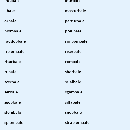
intubale
inurbale
libale
masturbale
orbale
perturbale
piombale
prelibale
raddobbale
rimbombale
ripiombale
riserbale
riturbale
rombale
rubale
sbarbale
scerbale
scialbale
serbale
sgambale
sgobbale
sillabale
slombale
snobbale
spiombale
strapiombale