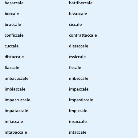
baraccale
battibeccale
beccale
bivaccale
braccale
ciccale
conficcale
contrattaccale
cuccale
disseccale
distaccale
essiccale
fiaccale
ficcale
imbacuccale
imbeccale
imbiaccale
impaccale
imparruccale
impasticcale
impataccale
impiccale
infiaccale
insaccale
intabaccale
intaccale