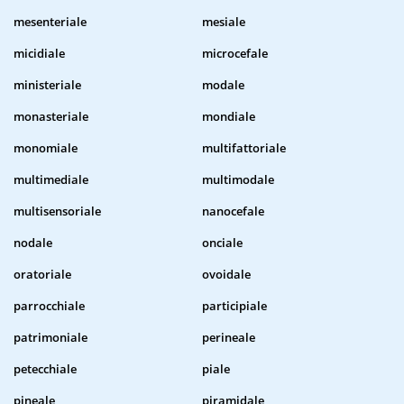
mesenteriale
mesiale
micidiale
microcefale
ministeriale
modale
monasteriale
mondiale
monomiale
multifattoriale
multimediale
multimodale
multisensoriale
nanocefale
nodale
onciale
oratoriale
ovoidale
parrocchiale
participiale
patrimoniale
perineale
petecchiale
piale
pineale
piramidale