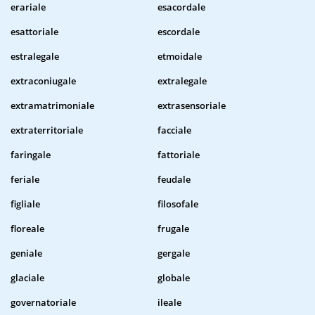
erariale
esacordale
esattoriale
escordale
estralegale
etmoidale
extraconiugale
extralegale
extramatrimoniale
extrasensoriale
extraterritoriale
facciale
faringale
fattoriale
feriale
feudale
figliale
filosofale
floreale
frugale
geniale
gergale
glaciale
globale
governatoriale
ileale