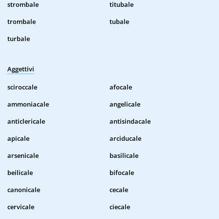
strombale
titubale
trombale
tubale
turbale
Aggettivi
sciroccale
afocale
ammoniacale
angelicale
anticlericale
antisindacale
apicale
arciducale
arsenicale
basilicale
beilicale
bifocale
canonicale
cecale
cervicale
ciecale