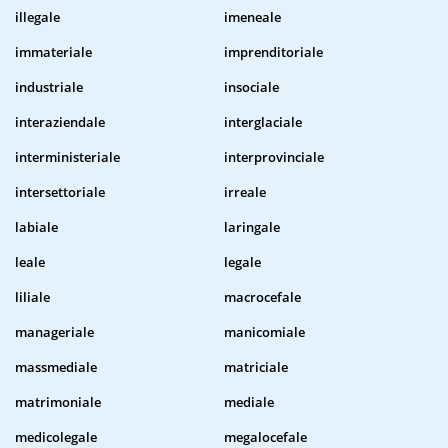
illegale
imeneale
immateriale
imprenditoriale
industriale
insociale
interaziendale
interglaciale
interministeriale
interprovinciale
intersettoriale
irreale
labiale
laringale
leale
legale
liliale
macrocefale
manageriale
manicomiale
massmediale
matriciale
matrimoniale
mediale
medicolegale
megalocefale