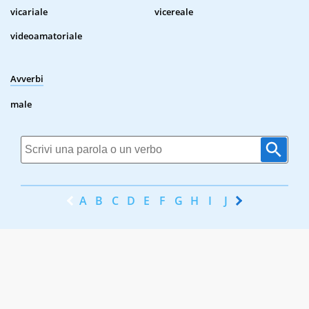
vicariale
vicereale
videoamatoriale
Avverbi
male
A
B
C
D
E
F
G
H
I
J
K
L
M
N