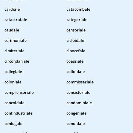
cardiale
catacombale
catastrofale
categoriale
caudale
censoriale
cerimoniale
cicloidale
cimiteriale
cinocefale
circondariale
coassiale
collegiale
colloidale
coloniale
commissariale
comprensoriale
concistoriale
concoidale
condominiale
confindustriale
congeniale
coniugale
conoidale