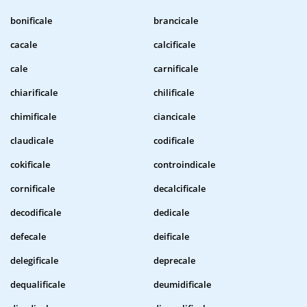
bonificale
brancicale
cacale
calcificale
cale
carnificale
chiarificale
chilificale
chimificale
ciancicale
claudicale
codificale
cokificale
controindicale
cornificale
decalcificale
decodificale
dedicale
defecale
deificale
delegificale
deprecale
dequalificale
deumidificale