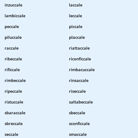
inzuccale
laccale
lambiccale
leccale
peccale
piccale
piluccale
placcale
raccale
riattaccale
ribeccale
riconficcale
rificcale
rimbacuccale
rimbeccale
rinsaccale
ripeccale
riseccale
ristuccale
saltabeccale
sbaraccale
sbeccale
sbreccale
sconficcale
seccale
smaccale