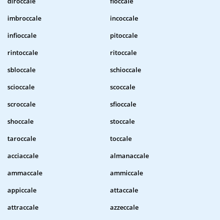
diroccale
fioccale
imbroccale
incoccale
infioccale
pitoccale
rintoccale
ritoccale
sbloccale
schioccale
scioccale
scoccale
scroccale
sfioccale
shoccale
stoccale
taroccale
toccale
acciaccale
almanaccale
ammaccale
ammiccale
appiccale
attaccale
attraccale
azzeccale