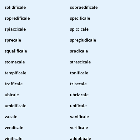
solidificale
sopraedificale
sopredificale
specificale
spiaccicale
spiccicale
sprecale
spregiudicale
squalificale
sradicale
stomacale
strascicale
tempificale
tonificale
trafficale
trisecale
ubicale
ubriacale
umidificale
unificale
vacale
vanificale
vendicale
verificale
vinificale
addobbale