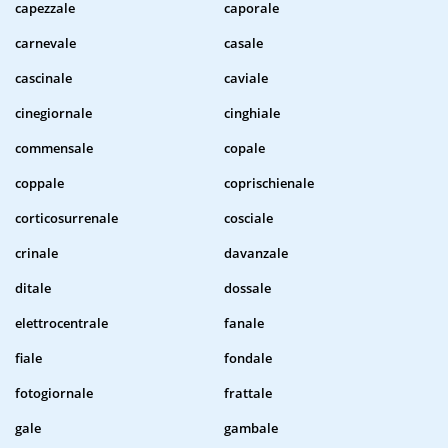
capezzale
caporale
carnevale
casale
cascinale
caviale
cinegiornale
cinghiale
commensale
copale
coppale
coprischienale
corticosurrenale
cosciale
crinale
davanzale
ditale
dossale
elettrocentrale
fanale
fiale
fondale
fotogiornale
frattale
gale
gambale