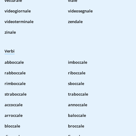
vetturale
viale
videogiornale
videosegnale
videoterminale
zendale
zinale
Verbi
abboccale
imboccale
rabboccale
riboccale
rimboccale
sboccale
straboccale
traboccale
accoccale
annoccale
arroccale
baloccale
bloccale
broccale