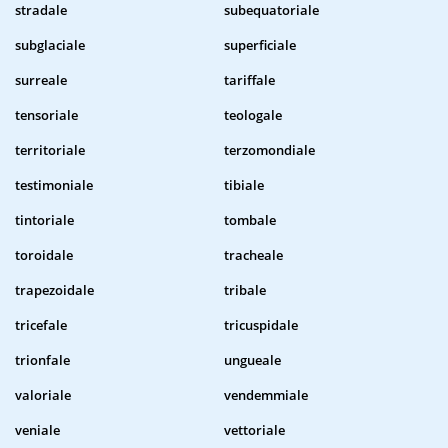
stradale
subequatoriale
subglaciale
superficiale
surreale
tariffale
tensoriale
teologale
territoriale
terzomondiale
testimoniale
tibiale
tintoriale
tombale
toroidale
tracheale
trapezoidale
tribale
tricefale
tricuspidale
trionfale
ungueale
valoriale
vendemmiale
veniale
vettoriale