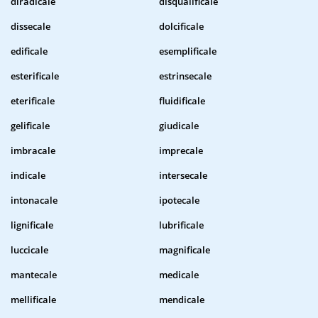
diradicale
disqualificale
dissecale
dolcificale
edificale
esemplificale
esterificale
estrinsecale
eterificale
fluidificale
gelificale
giudicale
imbracale
imprecale
indicale
intersecale
intonacale
ipotecale
lignificale
lubrificale
luccicale
magnificale
mantecale
medicale
mellificale
mendicale