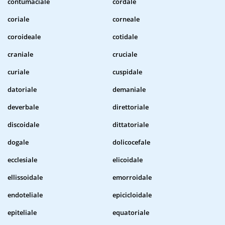
contumaciale
cordale
coriale
corneale
coroideale
cotidale
craniale
cruciale
curiale
cuspidale
datoriale
demaniale
deverbale
direttoriale
discoidale
dittatoriale
dogale
dolicocefale
ecclesiale
elicoidale
ellissoidale
emorroidale
endoteliale
epicicloidale
epiteliale
equatoriale