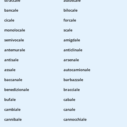
straccale
autoscale
bancale
bilocale
cicale
forcale
monolocale
scale
semivocale
amigdale
antemurale
anticlinale
antisale
arsenale
assale
autocamionale
baccanale
barbazzale
benedizionale
bracciale
bufale
cabale
cambiale
canale
cannibale
cannocchiale