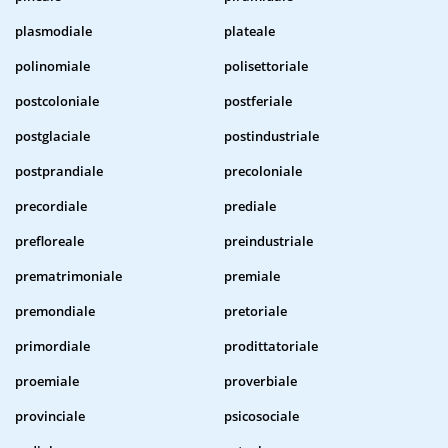
plasmodiale
plateale
polinomiale
polisettoriale
postcoloniale
postferiale
postglaciale
postindustriale
postprandiale
precoloniale
precordiale
prediale
prefloreale
preindustriale
prematrimoniale
premiale
premondiale
pretoriale
primordiale
prodittatoriale
proemiale
proverbiale
provinciale
psicosociale