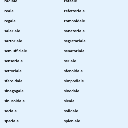
radiale
rateale
reale
refettoriale
regale
romboidale
salariale
sanatoriale
sartoriale
segretariale
semiufficiale
senatoriale
sensoriale
seriale
settoriale
sfenoidale
sferoidale
simpodiale
sinagogale
sinodale
sinusoidale
sleale
sociale
solidale
speciale
spleniale