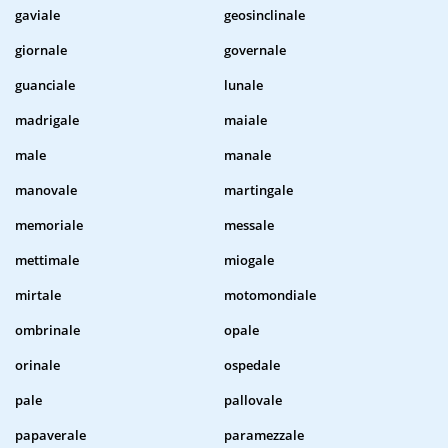
gaviale
geosinclinale
giornale
governale
guanciale
lunale
madrigale
maiale
male
manale
manovale
martingale
memoriale
messale
mettimale
miogale
mirtale
motomondiale
ombrinale
opale
orinale
ospedale
pale
pallovale
papaverale
paramezzale