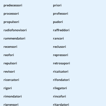
predecessori
priori
processori
professori
propulsori
pudori
radiofonovisori
raffreddori
rammendatori
rancori
recensori
reclusori
reofori
repressori
repulsori
retrosapori
revisori
ricalcatori
ricercatori
rifondatori
rigori
rilegatori
rimondatori
rincofori
riprensori
ritardatori