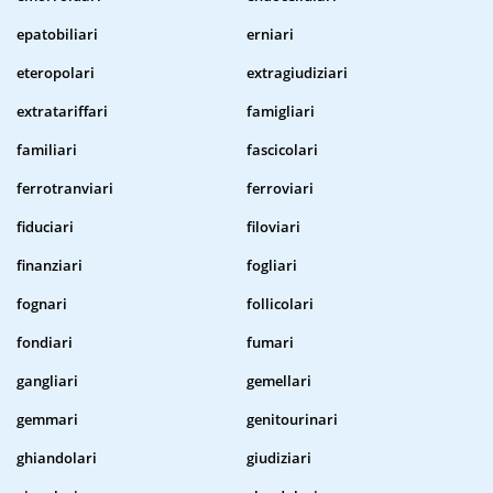
epatobiliari
erniari
eteropolari
extragiudiziari
extratariffari
famigliari
familiari
fascicolari
ferrotranviari
ferroviari
fiduciari
filoviari
finanziari
fogliari
fognari
follicolari
fondiari
fumari
gangliari
gemellari
gemmari
genitourinari
ghiandolari
giudiziari