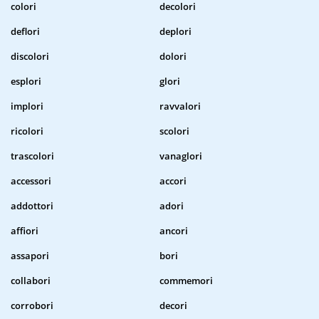
colori
decolori
deflori
deplori
discolori
dolori
esplori
glori
implori
ravvalori
ricolori
scolori
trascolori
vanaglori
accessori
accori
addottori
adori
affiori
ancori
assapori
bori
collabori
commemori
corrobori
decori