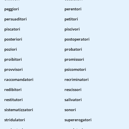
peggiori
perentori
persuaditori
petitori
piscatori
piscivori
posteriori
postoperatori
poziori
probatori
proibitori
promissori
provvisori
psicomotori
raccomandatori
recriminatori
redibitori
rescissori
restitutori
salivatori
sistematizzatori
sonori
stridulatori
supererogatori