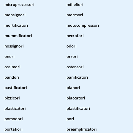
microprocessori
millefiori
monsignori
mormori
mortificatori
motocompressori
mummificatori
necrofori
nossignori
odori
onori
orrori
ossimori
ostensori
pandori
panificatori
pastificatori
pianori
pizzicori
placcatori
plasticatori
plastificatori
pomodori
pori
portafiori
preamplificatori