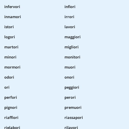
infervori
infiori
innamori
irrori
istori
lavori
logori
maggiori
martori
migliori
minori
monitori
mormori
muori
odori
onori
ori
peggiori
perfori
perori
pignori
premuori
riaffiori
riassapori
rielabori
rilavori