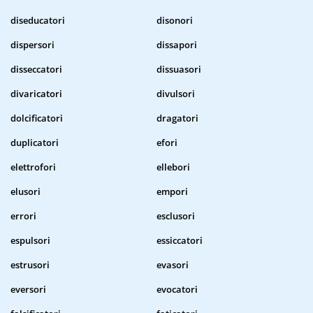
diseducatori
disonori
dispersori
dissapori
disseccatori
dissuasori
divaricatori
divulsori
dolcificatori
dragatori
duplicatori
efori
elettrofori
ellebori
elusori
empori
errori
esclusori
espulsori
essiccatori
estrusori
evasori
eversori
evocatori