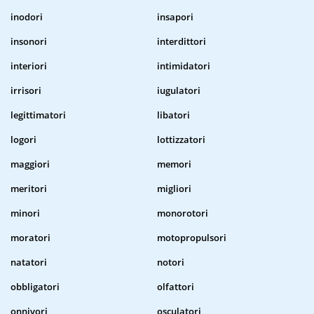
inodori
insapori
insonori
interdittori
interiori
intimidatori
irrisori
iugulatori
legittimatori
libatori
logori
lottizzatori
maggiori
memori
meritori
migliori
minori
monorotori
moratori
motopropulsori
natatori
notori
obbligatori
olfattori
onnivori
osculatori