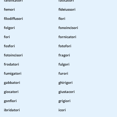
falsificatori
faticatori
femori
fideiussori
filodiffusori
fiori
folgori
fonoincisori
fori
fornicatori
fosfori
fotofori
fotoincisori
fragori
frodatori
fulgori
fumigatori
furori
gabbatori
ghirigori
giocatori
giustacori
gonfiori
grigiori
ibridatori
icori