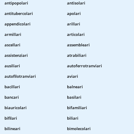
antipopolari
antisolari
antitubercolari
apolari
appendicolari
arillari
armillari
articolari
ascellari
assembleari
assistenziari
atrabiliari
ausiliari
autoferrotranviari
autofilotranviari
aviari
bacillari
balneari
bancari
basilari
biauricolari
bifamiliari
bifilari
biliari
bilineari
bimolecolari