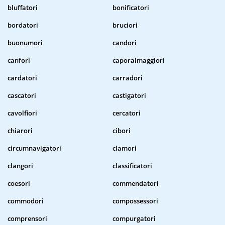
bluffatori
bonificatori
bordatori
bruciori
buonumori
candori
canfori
caporalmaggiori
cardatori
carradori
cascatori
castigatori
cavolfiori
cercatori
chiarori
cibori
circumnavigatori
clamori
clangori
classificatori
coesori
commendatori
commodori
compossessori
comprensori
compurgatori