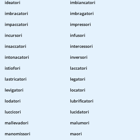
ideatori
imbiancatori
imbracatori
imbragatori
impaccatori
impressori
incursori
infusori
insaccatori
intercessori
intonacatori
inversori
istiofori
laccatori
lastricatori
legatori
levigatori
locatori
lodatori
lubrificatori
luccicori
lucidatori
mallevadori
malumori
manomissori
maori