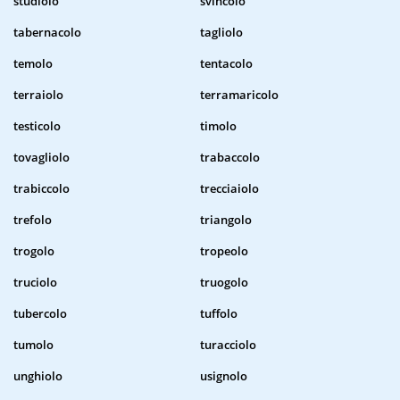
studiolo
svincolo
tabernacolo
tagliolo
temolo
tentacolo
terraiolo
terramaricolo
testicolo
timolo
tovagliolo
trabaccolo
trabiccolo
trecciaiolo
trefolo
triangolo
trogolo
tropeolo
truciolo
truogolo
tubercolo
tuffolo
tumolo
turacciolo
unghiolo
usignolo