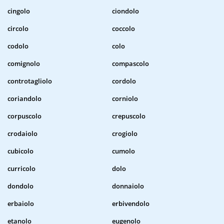
cingolo
ciondolo
circolo
coccolo
codolo
colo
comignolo
compascolo
controtagliolo
cordolo
coriandolo
corniolo
corpuscolo
crepuscolo
crodaiolo
crogiolo
cubicolo
cumolo
curricolo
dolo
dondolo
donnaiolo
erbaiolo
erbivendolo
etanolo
eugenolo