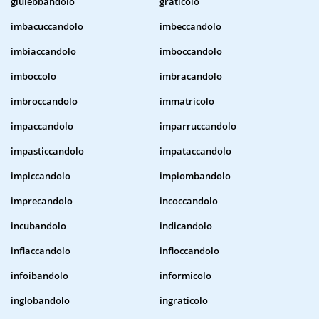
giulebbandolo
graticolo
imbacuccandolo
imbeccandolo
imbiaccandolo
imboccandolo
imboccolo
imbracandolo
imbroccandolo
immatricolo
impaccandolo
imparruccandolo
impasticcandolo
impataccandolo
impiccandolo
impiombandolo
imprecandolo
incoccandolo
incubandolo
indicandolo
infiaccandolo
infioccandolo
infoibandolo
informicolo
inglobandolo
ingraticolo