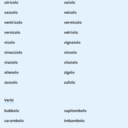
utricolo
vaiolo
vascolo
veicolo
ventricolo
vermicolo
versicolo
vetriolo
vicolo
vignaiolo
vinacciolo
vincolo
visciolo
vitaiolo
xilenolo
zigolo
zoccolo
zufolo
Verbi
bubbolo
capitombolo
carambolo
imbambolo