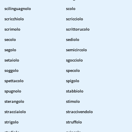
scilinguagnolo
scolo
scricchiolo
scricciolo
scrimolo
scrittorucolo
secolo
sediolo
segolo
semicircolo
setaiolo
sgocciolo
soggolo
specolo
spettacolo
spigolo
spugnolo
stabbiolo
sterangolo
stimolo
stracciaiolo
straccivendolo
strigolo
struffolo