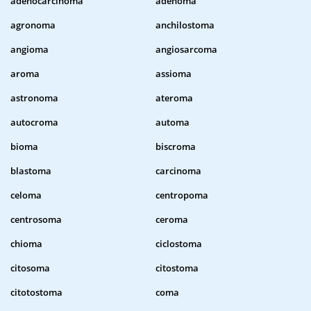
adenocarcinoma
adenoma
agronoma
anchilostoma
angioma
angiosarcoma
aroma
assioma
astronoma
ateroma
autocroma
automa
bioma
biscroma
blastoma
carcinoma
celoma
centropoma
centrosoma
ceroma
chioma
ciclostoma
citosoma
citostoma
citotostoma
coma