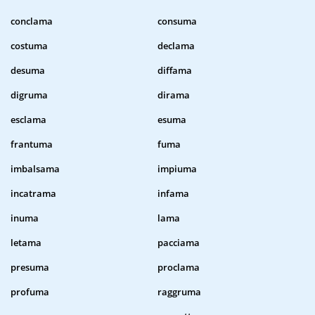
conclama
consuma
costuma
declama
desuma
diffama
digruma
dirama
esclama
esuma
frantuma
fuma
imbalsama
impiuma
incatrama
infama
inuma
lama
letama
pacciama
presuma
proclama
profuma
raggruma