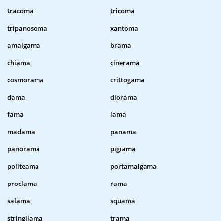
tracoma
tricoma
tripanosoma
xantoma
amalgama
brama
chiama
cinerama
cosmorama
crittogama
dama
diorama
fama
lama
madama
panama
panorama
pigiama
politeama
portamalgama
proclama
rama
salama
squama
stringilama
trama