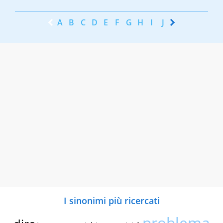
A
B
C
D
E
F
G
H
I
J
K
L
M
N
I sinonimi più ricercati
problema