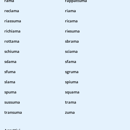
rama
rappattuma
reclama
riama
riassuma
ricama
richiama
riesuma
rottama
sbrama
schiuma
sciama
sdama
sfama
sfuma
sgruma
slama
spiuma
spuma
squama
sussuma
trama
transuma
zuma