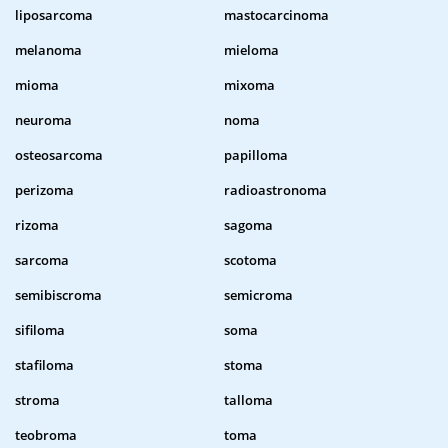
liposarcoma
mastocarcinoma
melanoma
mieloma
mioma
mixoma
neuroma
noma
osteosarcoma
papilloma
perizoma
radioastronoma
rizoma
sagoma
sarcoma
scotoma
semibiscroma
semicroma
sifiloma
soma
stafiloma
stoma
stroma
talloma
teobroma
toma