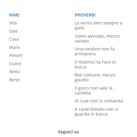
RIME
PROVERBI
Vita
La verità vien sempre a
galla
Sole
Uomo avvisato, mezzo
Casa
salvato
Mare
Una rondine non fa
primavera
Amore
Il mattino ha l'oro in
Cuore
bocca
Amici
Mal comune, mezzo
Bene
gaudio
Il gioco non vale la
candela
Al cuor non si comanda
A caval donato non si
guarda in bocca
Seguici su