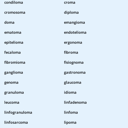
condiloma
croma
cromosoma
diploma
doma
emangioma
ematoma
endotelioma
epitelioma
ergonoma
fecaloma
fibroma
fibromioma
fisiognoma
ganglioma
gastronoma
genoma
glaucoma
granuloma
idioma
leucoma
linfadenoma
linfogranuloma
linfoma
linfosarcoma
lipoma