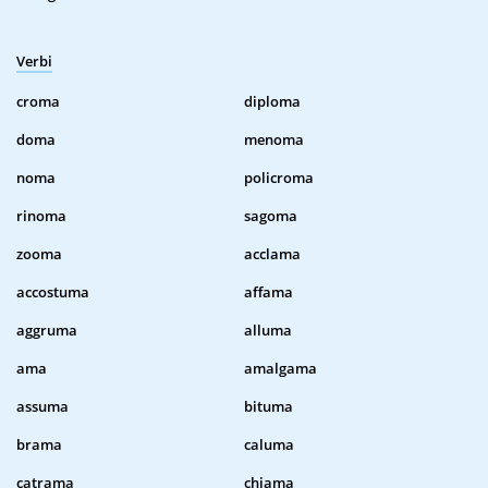
Verbi
croma
diploma
doma
menoma
noma
policroma
rinoma
sagoma
zooma
acclama
accostuma
affama
aggruma
alluma
ama
amalgama
assuma
bituma
brama
caluma
catrama
chiama