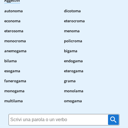
Aggettivi
autonoma
dicotoma
economa
eterocroma
eterosoma
menoma
monocroma
policroma
anemogama
bigama
bilama
endogama
esogama
eterogama
fanerogama
grama
monogama
monolama
multilama
omogama