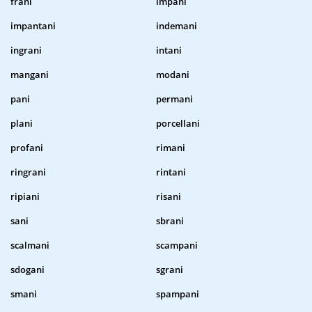
frani
impani
impantani
indemani
ingrani
intani
mangani
modani
pani
permani
plani
porcellani
profani
rimani
ringrani
rintani
ripiani
risani
sani
sbrani
scalmani
scampani
sdogani
sgrani
smani
spampani