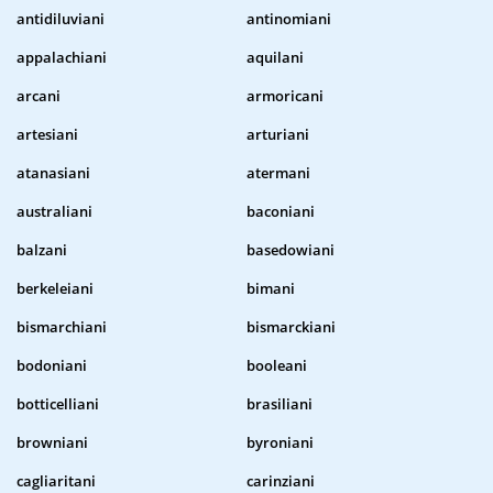
antidiluviani
antinomiani
appalachiani
aquilani
arcani
armoricani
artesiani
arturiani
atanasiani
atermani
australiani
baconiani
balzani
basedowiani
berkeleiani
bimani
bismarchiani
bismarckiani
bodoniani
booleani
botticelliani
brasiliani
browniani
byroniani
cagliaritani
carinziani