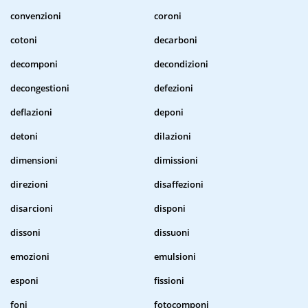
convenzioni
coroni
cotoni
decarboni
decomponi
decondizioni
decongestioni
defezioni
deflazioni
deponi
detoni
dilazioni
dimensioni
dimissioni
direzioni
disaffezioni
disarcioni
disponi
dissoni
dissuoni
emozioni
emulsioni
esponi
fissioni
foni
fotocomponi