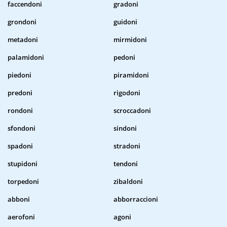
faccendoni
gradoni
grondoni
guidoni
metadoni
mirmidoni
palamidoni
pedoni
piedoni
piramidoni
predoni
rigodoni
rondoni
scroccadoni
sfondoni
sindoni
spadoni
stradoni
stupidoni
tendoni
torpedoni
zibaldoni
abboni
abborraccioni
aerofoni
agoni