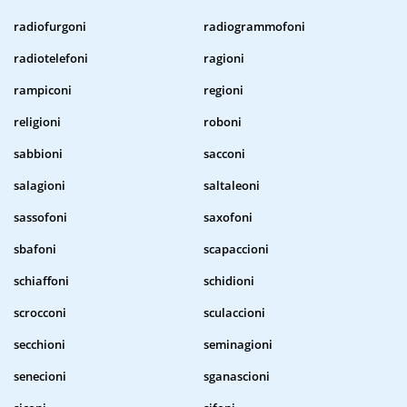
radiofurgoni
radiogrammofoni
radiotelefoni
ragioni
rampiconi
regioni
religioni
roboni
sabbioni
sacconi
salagioni
saltaleoni
sassofoni
saxofoni
sbafoni
scapaccioni
schiaffoni
schidioni
scrocconi
sculaccioni
secchioni
seminagioni
senecioni
sganascioni