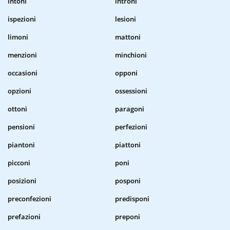
intoni
introni
ispezioni
lesioni
limoni
mattoni
menzioni
minchioni
occasioni
opponi
opzioni
ossessioni
ottoni
paragoni
pensioni
perfezioni
piantoni
piattoni
picconi
poni
posizioni
posponi
preconfezioni
predisponi
prefazioni
preponi