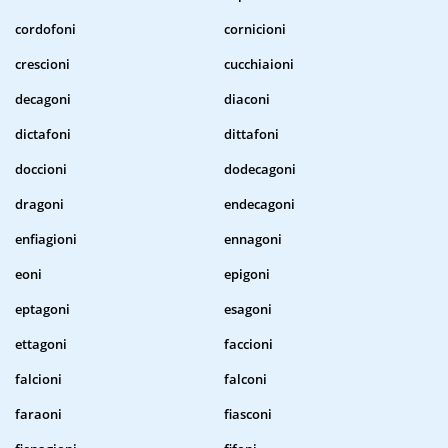
cordofoni
cornicioni
crescioni
cucchiaioni
decagoni
diaconi
dictafoni
dittafoni
doccioni
dodecagoni
dragoni
endecagoni
enfiagioni
ennagoni
eoni
epigoni
eptagoni
esagoni
ettagoni
faccioni
falcioni
falconi
faraoni
fiasconi