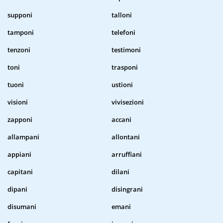
supponi
talloni
tamponi
telefoni
tenzoni
testimoni
toni
trasponi
tuoni
ustioni
visioni
vivisezioni
zapponi
accani
allampani
allontani
appiani
arruffiani
capitani
dilani
dipani
disingrani
disumani
emani