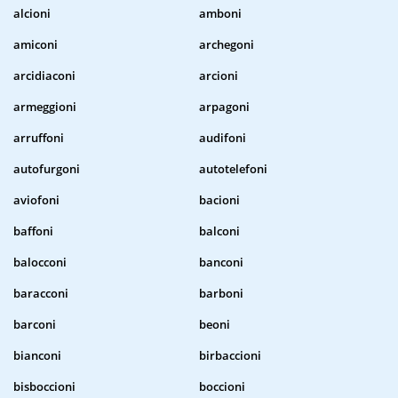
alcioni
amboni
amiconi
archegoni
arcidiaconi
arcioni
armeggioni
arpagoni
arruffoni
audifoni
autofurgoni
autotelefoni
aviofoni
bacioni
baffoni
balconi
balocconi
banconi
baracconi
barboni
barconi
beoni
bianconi
birbaccioni
bisboccioni
boccioni