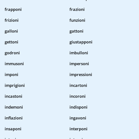
frapponi
frazioni
frizioni
funzioni
galloni
gattoni
gettoni
giustapponi
godroni
imbulloni
immusoni
impersoni
imponi
impressioni
imprigioni
incartoni
incastoni
incoroni
indemoni
indisponi
inflazioni
ingavoni
insaponi
interponi