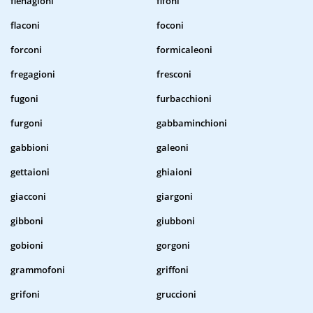
fienagioni
fifoni
flaconi
foconi
forconi
formicaleoni
fregagioni
fresconi
fugoni
furbacchioni
furgoni
gabbaminchioni
gabbioni
galeoni
gettaioni
ghiaioni
giacconi
giargoni
gibboni
giubboni
gobioni
gorgoni
grammofoni
griffoni
grifoni
gruccioni