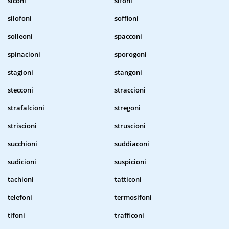
siconi
sifoni
silofoni
soffioni
solleoni
spacconi
spinacioni
sporogoni
stagioni
stangoni
stecconi
straccioni
strafalcioni
stregoni
striscioni
struscioni
succhioni
suddiaconi
sudicioni
suspicioni
tachioni
tatticoni
telefoni
termosifoni
tifoni
trafficoni