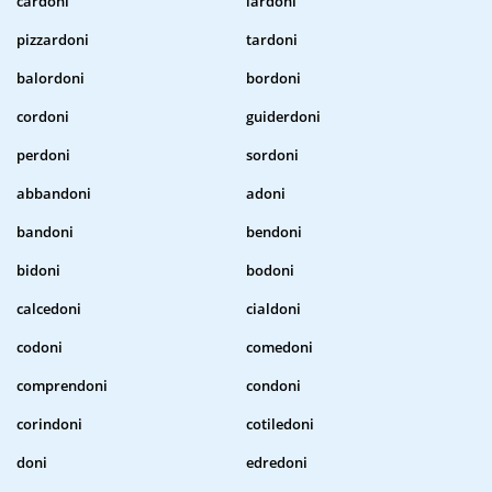
cardoni
lardoni
pizzardoni
tardoni
balordoni
bordoni
cordoni
guiderdoni
perdoni
sordoni
abbandoni
adoni
bandoni
bendoni
bidoni
bodoni
calcedoni
cialdoni
codoni
comedoni
comprendoni
condoni
corindoni
cotiledoni
doni
edredoni