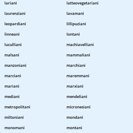
lariani
latteovegetariani
laurenziani
lavamani
leopardiani
lillipuziani
linneani
lontani
luculliani
machiavelliani
malsani
mammaliani
manzoniani
marchiani
marciani
maremmani
mariani
marxiani
mediani
mendeliani
metropolitani
micronesiani
miltoniani
mondani
monomani
montani