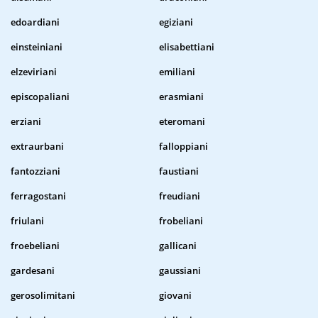
edoardiani
egiziani
einsteiniani
elisabettiani
elzeviriani
emiliani
episcopaliani
erasmiani
erziani
eteromani
extraurbani
falloppiani
fantozziani
faustiani
ferragostani
freudiani
friulani
frobeliani
froebeliani
gallicani
gardesani
gaussiani
gerosolimitani
giovani