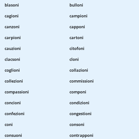
blasoni
bulloni
cagioni
campioni
canzoni
capponi
carpioni
cartoni
cauzioni
citofoni
clacsoni
cloni
coglioni
collazioni
collezioni
commissioni
compassioni
componi
concioni
condizioni
confezioni
congestioni
coni
consoni
consuoni
contrapponi