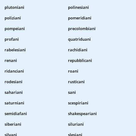
plutoniani
polinesiani
poliziani
pomeridiani
pompeiani
precolombiani
profani
quatriduani
rabelesiani
rachidiani
renani
repubblicani
ridanciani
roani
rodesiani
rusticani
sahariani
sani
saturniani
scespiriani
semidiafani
shakespeariani
siberiani
siluriani
silvani
slesiani