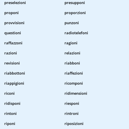
preselezioni
presupponi
proponi
proporzioni
provvisioni
punzoni
questioni
radiotelefoni
raffazzoni
ragioni
razioni
relazioni
revisioni
riabboni
riabbottoni
riaffezioni
riappigioni
ricomponi
riconi
ridimensioni
ridisponi
riesponi
rintoni
rintroni
riponi
riposizioni