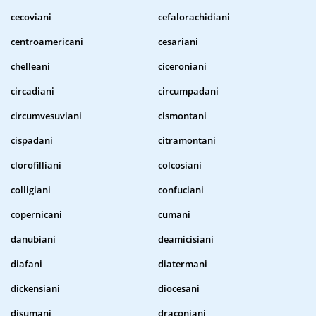
cecoviani
cefalorachidiani
centroamericani
cesariani
chelleani
ciceroniani
circadiani
circumpadani
circumvesuviani
cismontani
cispadani
citramontani
clorofilliani
colcosiani
colligiani
confuciani
copernicani
cumani
danubiani
deamicisiani
diafani
diatermani
dickensiani
diocesani
disumani
draconiani