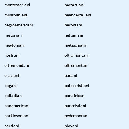
montessoriani
mozartiani
mussoliniani
neandertaliani
negroamericani
neroniani
nestoriani
nettuniani
newtoniani
nietzschiani
nostrani
oltramontani
oltremondani
oltremontani
oraziani
padani
pagani
paleocristiani
palladiani
panafricani
panamericani
pancristiani
parkinsoniani
pedemontani
persiani
piovani