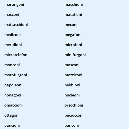
marangoni
maschioni
masconi
matafioni
mattacchioni
meconi
mediconi
megafoni
meridioni
microfoni
microtelefoni
minifurgoni
monconi
mosconi
motofurgoni
mozziconi
napoleoni
nebbioni
nonagoni
nucleoni
omaccioni
orecchioni
ottagoni
paciocconi
pancioni
panconi