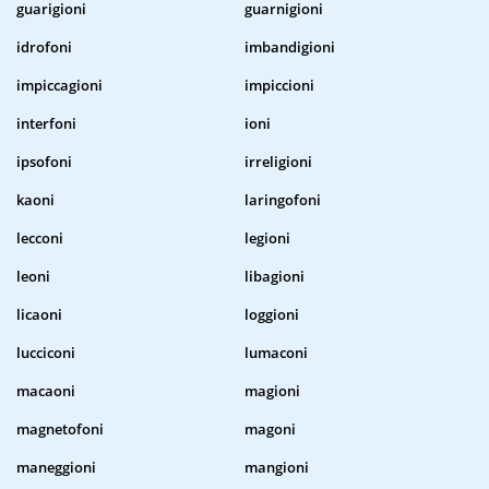
guarigioni
guarnigioni
idrofoni
imbandigioni
impiccagioni
impiccioni
interfoni
ioni
ipsofoni
irreligioni
kaoni
laringofoni
lecconi
legioni
leoni
libagioni
licaoni
loggioni
lucciconi
lumaconi
macaoni
magioni
magnetofoni
magoni
maneggioni
mangioni