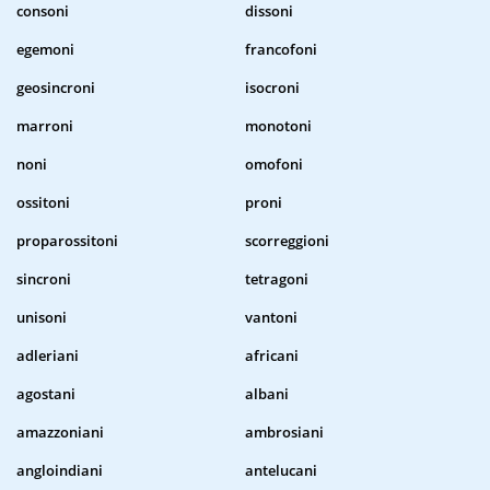
consoni
dissoni
egemoni
francofoni
geosincroni
isocroni
marroni
monotoni
noni
omofoni
ossitoni
proni
proparossitoni
scorreggioni
sincroni
tetragoni
unisoni
vantoni
adleriani
africani
agostani
albani
amazzoniani
ambrosiani
angloindiani
antelucani