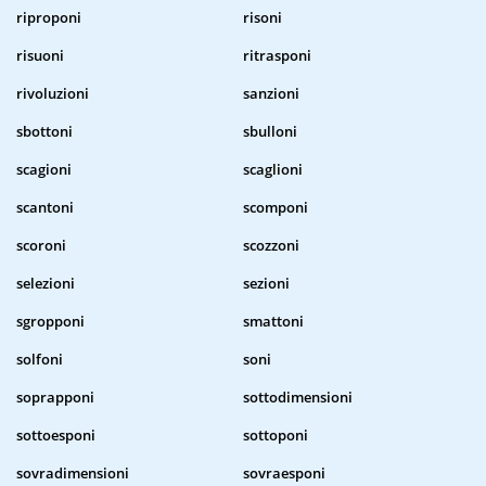
riproponi
risoni
risuoni
ritrasponi
rivoluzioni
sanzioni
sbottoni
sbulloni
scagioni
scaglioni
scantoni
scomponi
scoroni
scozzoni
selezioni
sezioni
sgropponi
smattoni
solfoni
soni
soprapponi
sottodimensioni
sottoesponi
sottoponi
sovradimensioni
sovraesponi