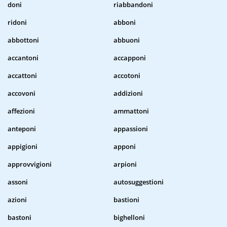
doni
riabbandoni
ridoni
abboni
abbottoni
abbuoni
accantoni
accapponi
accattoni
accotoni
accovoni
addizioni
affezioni
ammattoni
anteponi
appassioni
appigioni
apponi
approvvigioni
arpioni
assoni
autosuggestioni
azioni
bastioni
bastoni
bighelloni