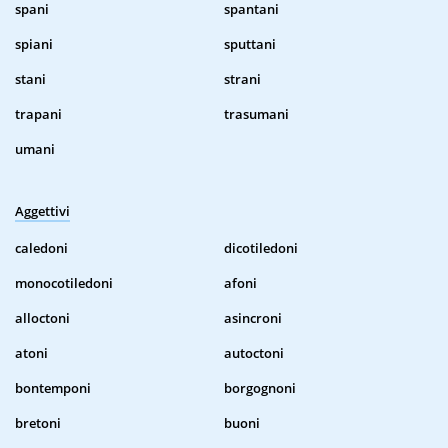
spani
spantani
spiani
sputtani
stani
strani
trapani
trasumani
umani
Aggettivi
caledoni
dicotiledoni
monocotiledoni
afoni
alloctoni
asincroni
atoni
autoctoni
bontemponi
borgognoni
bretoni
buoni