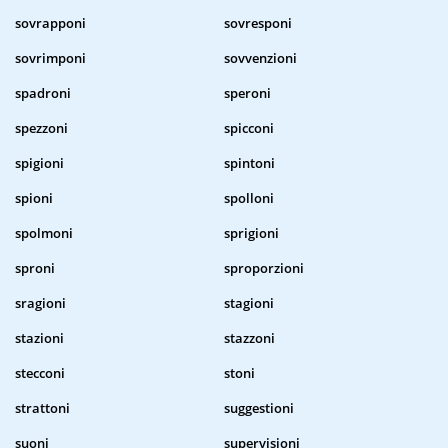
sovrapponi
sovresponi
sovrimponi
sovvenzioni
spadroni
speroni
spezzoni
spicconi
spigioni
spintoni
spioni
spolloni
spolmoni
sprigioni
sproni
sproporzioni
sragioni
stagioni
stazioni
stazzoni
stecconi
stoni
strattoni
suggestioni
suoni
supervisioni