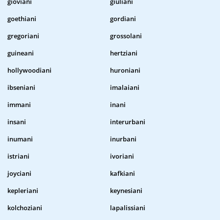
gioviani
giuliani
goethiani
gordiani
gregoriani
grossolani
guineani
hertziani
hollywoodiani
huroniani
ibseniani
imalaiani
immani
inani
insani
interurbani
inumani
inurbani
istriani
ivoriani
joyciani
kafkiani
kepleriani
keynesiani
kolchoziani
lapalissiani