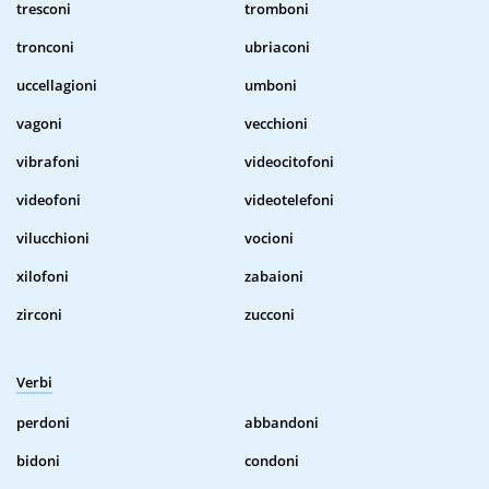
tresconi
tromboni
tronconi
ubriaconi
uccellagioni
umboni
vagoni
vecchioni
vibrafoni
videocitofoni
videofoni
videotelefoni
vilucchioni
vocioni
xilofoni
zabaioni
zirconi
zucconi
Verbi
perdoni
abbandoni
bidoni
condoni