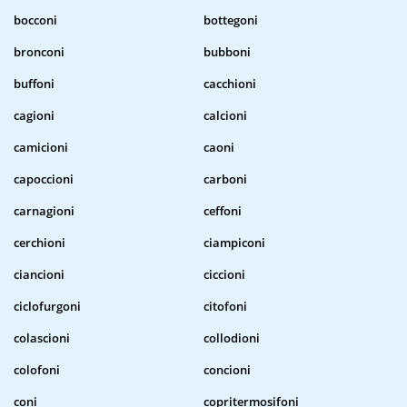
bocconi
bottegoni
bronconi
bubboni
buffoni
cacchioni
cagioni
calcioni
camicioni
caoni
capoccioni
carboni
carnagioni
ceffoni
cerchioni
ciampiconi
ciancioni
ciccioni
ciclofurgoni
citofoni
colascioni
collodioni
colofoni
concioni
coni
copritermosifoni