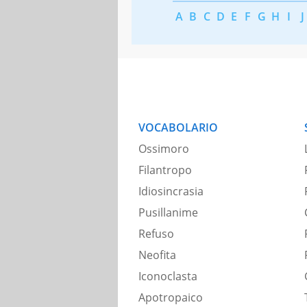
A
B
C
D
E
F
G
H
I
J
VOCABOLARIO
Ossimoro
Filantropo
Idiosincrasia
Pusillanime
Refuso
Neofita
Iconoclasta
Apotropaico