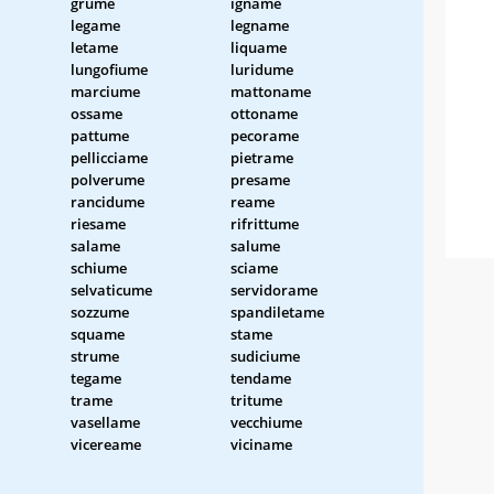
grume
igname
legame
legname
letame
liquame
lungofiume
luridume
marciume
mattoname
ossame
ottoname
pattume
pecorame
pellicciame
pietrame
polverume
presame
rancidume
reame
riesame
rifrittume
salame
salume
schiume
sciame
selvaticume
servidorame
sozzume
spandiletame
squame
stame
strume
sudiciume
tegame
tendame
trame
tritume
vasellame
vecchiume
vicereame
viciname