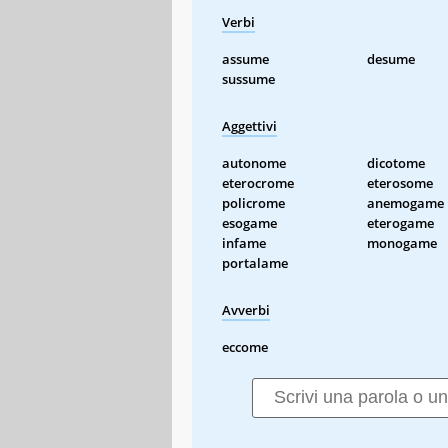
Verbi
assume
desume
sussume
Aggettivi
autonome
dicotome
eterocrome
eterosome
policrome
anemogame
esogame
eterogame
infame
monogame
portalame
Avverbi
eccome