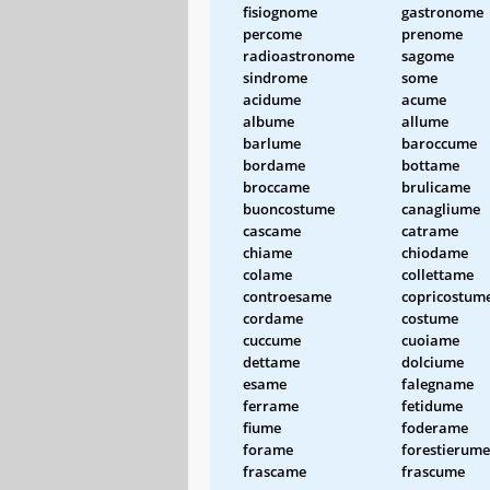
fisiognome
gastronome
percome
prenome
radioastronome
sagome
sindrome
some
acidume
acume
albume
allume
barlume
baroccume
bordame
bottame
broccame
brulicame
buoncostume
canagliume
cascame
catrame
chiame
chiodame
colame
collettame
controesame
copricostum
cordame
costume
cuccume
cuoiame
dettame
dolciume
esame
falegname
ferrame
fetidume
fiume
foderame
forame
forestierume
frascame
frascume