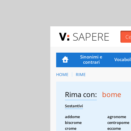
SAPERE
Sinonimi e
Vocabol
contrari
HOME
RIME
Rima con:
bome
Sostantivi
addome
agronome
biscrome
centropome
crome
eccome