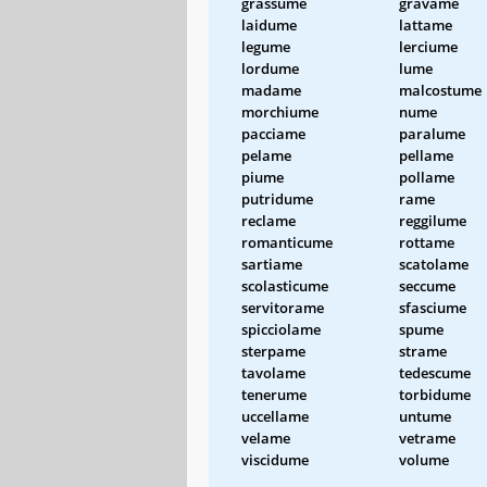
grassume
gravame
laidume
lattame
legume
lerciume
lordume
lume
madame
malcostume
morchiume
nume
pacciame
paralume
pelame
pellame
piume
pollame
putridume
rame
reclame
reggilume
romanticume
rottame
sartiame
scatolame
scolasticume
seccume
servitorame
sfasciume
spicciolame
spume
sterpame
strame
tavolame
tedescume
tenerume
torbidume
uccellame
untume
velame
vetrame
viscidume
volume