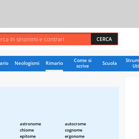
Come si
Strum
ario
Neologismi
Rimario
Scuola
scrive
Uti
astronome
autocrome
chiome
cognome
epitome
ergonome