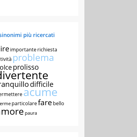
 sinonimi più ricercati
ire
importante
richiesta
problema
tività
prolisso
olce
divertente
ranquillo
difficile
acume
ermettere
fare
particolare
bello
nerme
amore
paura