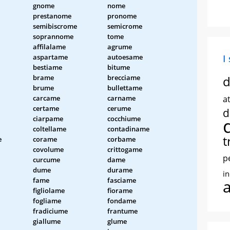
gnome
nome
prestanome
pronome
semibiscrome
semicrome
soprannome
tome
affilalame
agrume
aspartame
autoesame
I
bestiame
bitume
brame
brecciame
d
brume
bullettame
carcame
carname
at
certame
cerume
d
ciarpame
cocchiume
coltellame
contadiname
t
e
corame
corbame
covolume
crittogame
p
curcume
dame
dume
durame
i
fame
fasciame
figliolame
fiorame
fogliame
fondame
fradiciume
frantume
giallume
glume