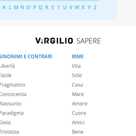
K
L
M
N
O
P
Q
R
S
T
U
V
W
X
Y
Z
SAPERE
SINONIMI E CONTRARI
RIME
Libertà
Vita
Facile
Sole
Pragmatico
Casa
Conoscenza
Mare
Riassunto
Amore
Paradigma
Cuore
Gioia
Amici
Tristezza
Bene