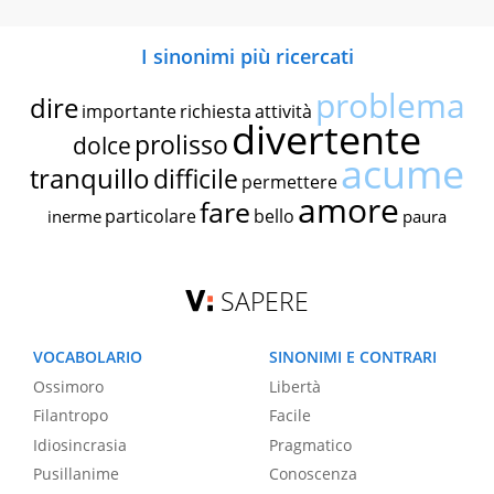
I sinonimi più ricercati
problema
dire
importante
richiesta
attività
divertente
prolisso
dolce
acume
tranquillo
difficile
permettere
amore
fare
particolare
bello
inerme
paura
SAPERE
VOCABOLARIO
SINONIMI E CONTRARI
Ossimoro
Libertà
Filantropo
Facile
Idiosincrasia
Pragmatico
Pusillanime
Conoscenza