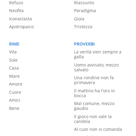
Refuso
Riassunto
Neofita
Paradigma
Iconoclasta
Gioia
Apotropaico
Tristezza
RIME
PROVERBI
Vita
La verità vien sempre a
galla
Sole
Uomo avvisato, mezzo
Casa
salvato
Mare
Una rondine non fa
primavera
Amore
Il mattino ha l'oro in
Cuore
bocca
Amici
Mal comune, mezzo
Bene
gaudio
Il gioco non vale la
candela
Al cuor non si comanda