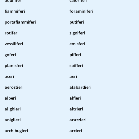
aquiliferi
caloriferi
fiammiferi
foraminiferi
portafiammiferi
putiferi
rotiferi
signiferi
vessiliferi
emisferi
goferi
pifferi
planisferi
spifferi
aceri
aeri
aerostieri
alabardieri
alberi
alfieri
alighieri
altrieri
aniglieri
arazzieri
archibugieri
arcieri