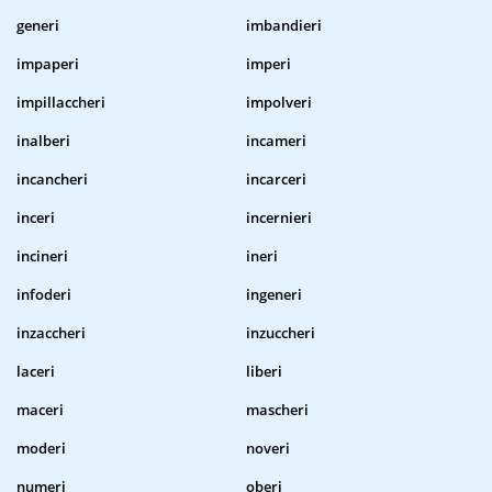
generi
imbandieri
impaperi
imperi
impillaccheri
impolveri
inalberi
incameri
incancheri
incarceri
inceri
incernieri
incineri
ineri
infoderi
ingeneri
inzaccheri
inzuccheri
laceri
liberi
maceri
mascheri
moderi
noveri
numeri
oberi