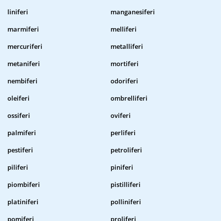
liniferi
manganesiferi
marmiferi
melliferi
mercuriferi
metalliferi
metaniferi
mortiferi
nembiferi
odoriferi
oleiferi
ombrelliferi
ossiferi
oviferi
palmiferi
perliferi
pestiferi
petroliferi
piliferi
piniferi
piombiferi
pistilliferi
platiniferi
polliniferi
pomiferi
proliferi