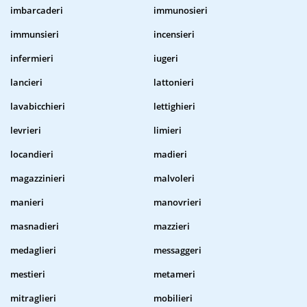
imbarcaderi
immunosieri
immunsieri
incensieri
infermieri
iugeri
lancieri
lattonieri
lavabicchieri
lettighieri
levrieri
limieri
locandieri
madieri
magazzinieri
malvoleri
manieri
manovrieri
masnadieri
mazzieri
medaglieri
messaggeri
mestieri
metameri
mitraglieri
mobilieri