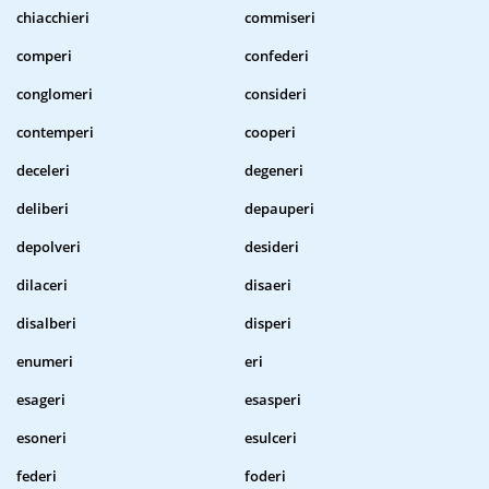
chiacchieri
commiseri
comperi
confederi
conglomeri
consideri
contemperi
cooperi
deceleri
degeneri
deliberi
depauperi
depolveri
desideri
dilaceri
disaeri
disalberi
disperi
enumeri
eri
esageri
esasperi
esoneri
esulceri
federi
foderi