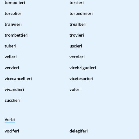
tombolieri
torcieri
torcolieri
torpedinieri
tranvieri
trealberi
trombettieri
trovieri
tuberi
uscieri
velieri
vernieri
verzieri
vicebrigadieri
vicecancellieri
vicetesorieri
vivandieri
voleri
zuccheri
Verbi
vociferi
delegiferi