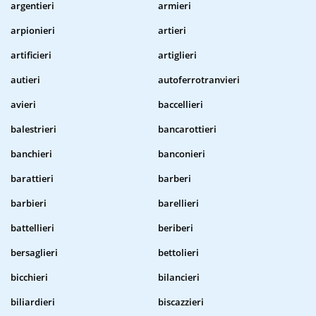
argentieri
armieri
arpionieri
artieri
artificieri
artiglieri
autieri
autoferrotranvieri
avieri
baccellieri
balestrieri
bancarottieri
banchieri
banconieri
barattieri
barberi
barbieri
barellieri
battellieri
beriberi
bersaglieri
bettolieri
bicchieri
bilancieri
biliardieri
biscazzieri