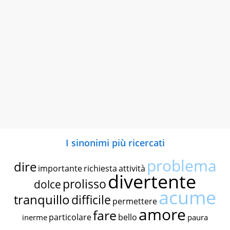
I sinonimi più ricercati
problema
dire
importante
richiesta
attività
divertente
prolisso
dolce
acume
tranquillo
difficile
permettere
amore
fare
particolare
bello
inerme
paura