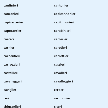
cantinieri
cantonieri
canzonieri
capicannonieri
capicarcerieri
capitimonieri
capocantieri
carabinieri
carceri
carcerieri
carnieri
carotieri
carpentieri
carrettieri
carrozzieri
cassieri
castellieri
cavalieri
cavalleggeri
cavalleggieri
caviglieri
cerberi
ceri
cerimonieri
chincaglieri
ciceri