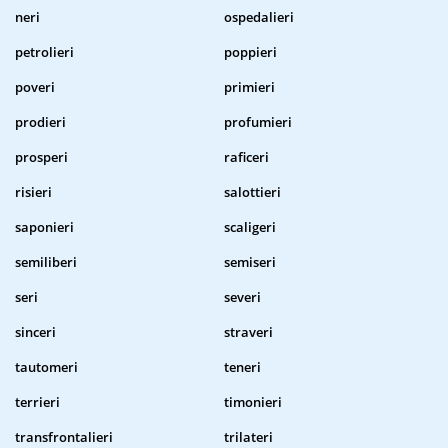
neri
ospedalieri
petrolieri
poppieri
poveri
primieri
prodieri
profumieri
prosperi
raficeri
risieri
salottieri
saponieri
scaligeri
semiliberi
semiseri
seri
severi
sinceri
straveri
tautomeri
teneri
terrieri
timonieri
transfrontalieri
trilateri