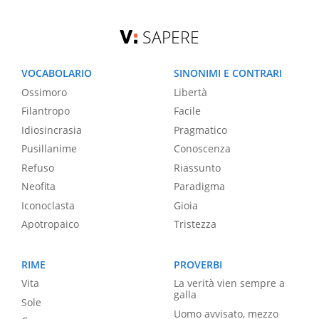
SAPERE
VOCABOLARIO
SINONIMI E CONTRARI
Ossimoro
Libertà
Filantropo
Facile
Idiosincrasia
Pragmatico
Pusillanime
Conoscenza
Refuso
Riassunto
Neofita
Paradigma
Iconoclasta
Gioia
Apotropaico
Tristezza
RIME
PROVERBI
Vita
La verità vien sempre a
galla
Sole
Uomo avvisato, mezzo