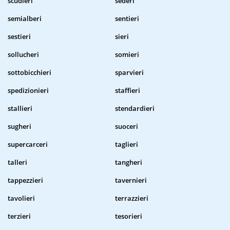
scudieri
sederi
semialberi
sentieri
sestieri
sieri
sollucheri
somieri
sottobicchieri
sparvieri
spedizionieri
staffieri
stallieri
stendardieri
sugheri
suoceri
supercarceri
taglieri
talleri
tangheri
tappezzieri
tavernieri
tavolieri
terrazzieri
terzieri
tesorieri