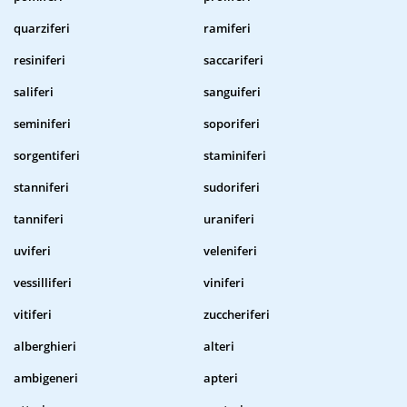
quarziferi
ramiferi
resiniferi
saccariferi
saliferi
sanguiferi
seminiferi
soporiferi
sorgentiferi
staminiferi
stanniferi
sudoriferi
tanniferi
uraniferi
uviferi
veleniferi
vessilliferi
viniferi
vitiferi
zuccheriferi
alberghieri
alteri
ambigeneri
apteri