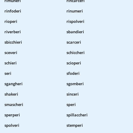
rimuneri
rincarceri
rinfoderi
rinumeri
rioperi
rispolveri
riverberi
sbandieri
sbicchieri
scarceri
sceveri
schiccheri
schieri
scioperi
seri
sfoderi
sgangheri
sgomberi
shakeri
sinceri
smascheri
speri
sperperi
spillaccheri
spolveri
stemperi