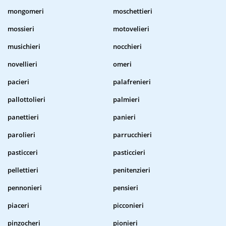
mongomeri
moschettieri
mossieri
motovelieri
musichieri
nocchieri
novellieri
omeri
pacieri
palafrenieri
pallottolieri
palmieri
panettieri
panieri
parolieri
parrucchieri
pasticceri
pasticcieri
pellettieri
penitenzieri
pennonieri
pensieri
piaceri
picconieri
pinzocheri
pionieri