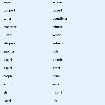
superi
svisceri
temperi
tesseri
tolleri
translitteri
traslitteri
trinceri
ulceri
veneri
vituperi
vulneri
zuccheri
adiri
aggiri
ammiri
aspiri
attiri
cospiri
deliri
espiri
eviri
giri
inspiri
ispiri
miri