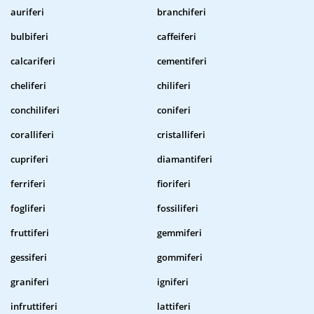
auriferi
branchiferi
bulbiferi
caffeiferi
calcariferi
cementiferi
cheliferi
chiliferi
conchiliferi
coniferi
coralliferi
cristalliferi
cupriferi
diamantiferi
ferriferi
fioriferi
fogliferi
fossiliferi
fruttiferi
gemmiferi
gessiferi
gommiferi
graniferi
igniferi
infruttiferi
lattiferi