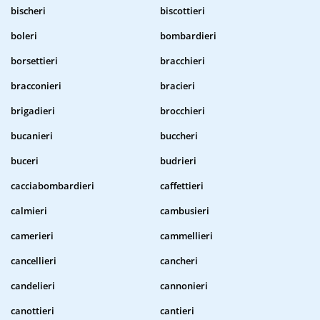
bischeri
biscottieri
boleri
bombardieri
borsettieri
bracchieri
bracconieri
bracieri
brigadieri
brocchieri
bucanieri
buccheri
buceri
budrieri
cacciabombardieri
caffettieri
calmieri
cambusieri
camerieri
cammellieri
cancellieri
cancheri
candelieri
cannonieri
canottieri
cantieri