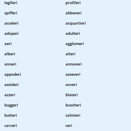
legiferi
proliferi
spifferi
abbeveri
acceleri
acquartieri
adoperi
adulteri
aeri
agglomeri
alberi
alteri
anneri
annoveri
appoderi
asseveri
assideri
avveri
azzeri
blateri
buggeri
buscheri
butteri
calmieri
carceri
ceri