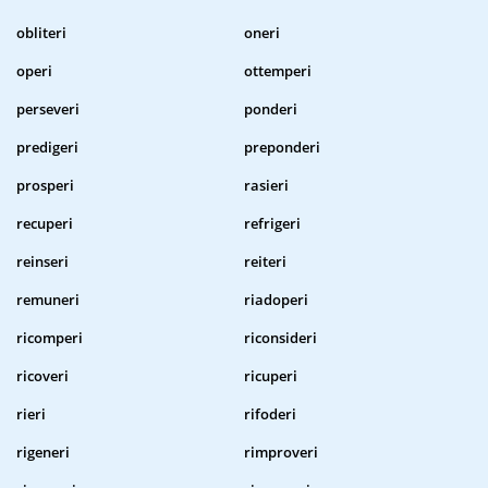
obliteri
oneri
operi
ottemperi
perseveri
ponderi
predigeri
preponderi
prosperi
rasieri
recuperi
refrigeri
reinseri
reiteri
remuneri
riadoperi
ricomperi
riconsideri
ricoveri
ricuperi
rieri
rifoderi
rigeneri
rimproveri