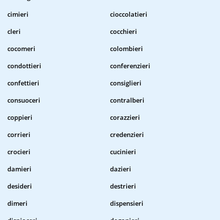
cimieri
cioccolatieri
cleri
cocchieri
cocomeri
colombieri
condottieri
conferenzieri
confettieri
consiglieri
consuoceri
contralberi
coppieri
corazzieri
corrieri
credenzieri
crocieri
cucinieri
damieri
dazieri
desideri
destrieri
dimeri
dispensieri