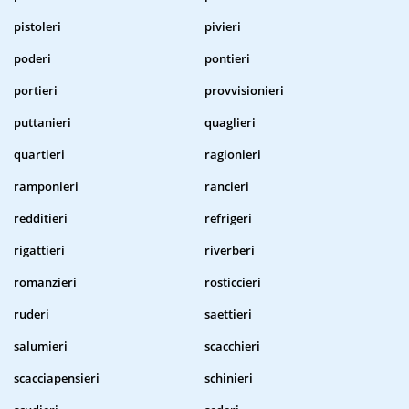
pistoleri
pivieri
poderi
pontieri
portieri
provvisionieri
puttanieri
quaglieri
quartieri
ragionieri
ramponieri
rancieri
redditieri
refrigeri
rigattieri
riverberi
romanzieri
rosticcieri
ruderi
saettieri
salumieri
scacchieri
scacciapensieri
schinieri