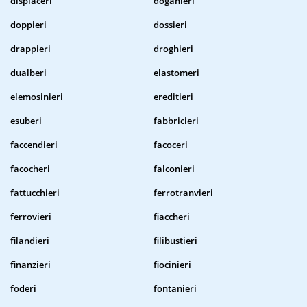
dispiaceri
doganieri
doppieri
dossieri
drappieri
droghieri
dualberi
elastomeri
elemosinieri
ereditieri
esuberi
fabbricieri
faccendieri
facoceri
facocheri
falconieri
fattucchieri
ferrotranvieri
ferrovieri
fiaccheri
filandieri
filibustieri
finanzieri
fiocinieri
foderi
fontanieri