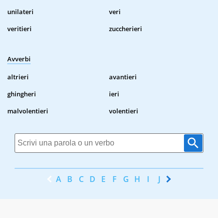
unilateri
veri
veritieri
zuccherieri
Avverbi
altrieri
avantieri
ghingheri
ieri
malvolentieri
volentieri
A
B
C
D
E
F
G
H
I
J
K
L
M
N