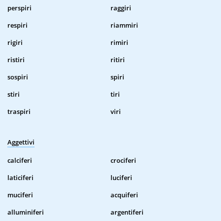
perspiri
raggiri
respiri
riammiri
rigiri
rimiri
ristiri
ritiri
sospiri
spiri
stiri
tiri
traspiri
viri
Aggettivi
calciferi
crociferi
laticiferi
luciferi
muciferi
acquiferi
alluminiferi
argentiferi