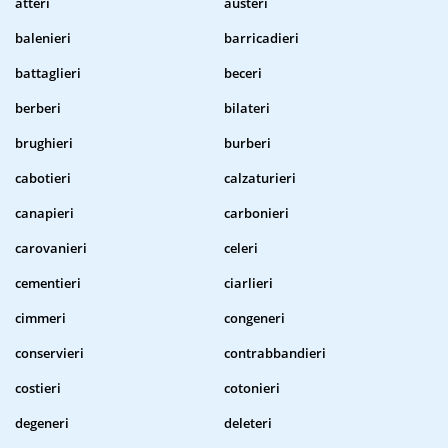
atteri
austeri
balenieri
barricadieri
battaglieri
beceri
berberi
bilateri
brughieri
burberi
cabotieri
calzaturieri
canapieri
carbonieri
carovanieri
celeri
cementieri
ciarlieri
cimmeri
congeneri
conservieri
contrabbandieri
costieri
cotonieri
degeneri
deleteri