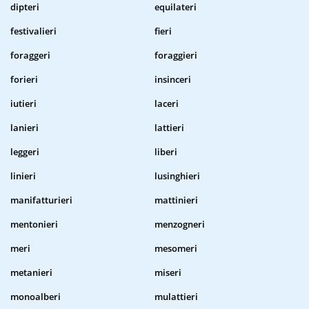
dipteri
equilateri
festivalieri
fieri
foraggeri
foraggieri
forieri
insinceri
iutieri
laceri
lanieri
lattieri
leggeri
liberi
linieri
lusinghieri
manifatturieri
mattinieri
mentonieri
menzogneri
meri
mesomeri
metanieri
miseri
monoalberi
mulattieri