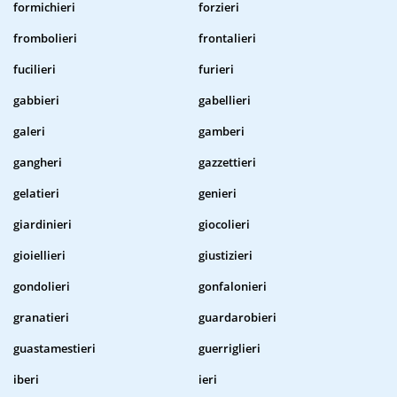
formichieri
forzieri
frombolieri
frontalieri
fucilieri
furieri
gabbieri
gabellieri
galeri
gamberi
gangheri
gazzettieri
gelatieri
genieri
giardinieri
giocolieri
gioiellieri
giustizieri
gondolieri
gonfalonieri
granatieri
guardarobieri
guastamestieri
guerriglieri
iberi
ieri