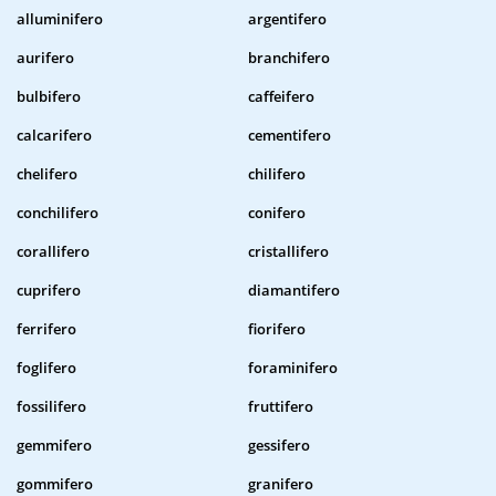
alluminifero
argentifero
aurifero
branchifero
bulbifero
caffeifero
calcarifero
cementifero
chelifero
chilifero
conchilifero
conifero
corallifero
cristallifero
cuprifero
diamantifero
ferrifero
fiorifero
foglifero
foraminifero
fossilifero
fruttifero
gemmifero
gessifero
gommifero
granifero