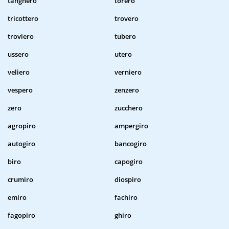
tanghero
torero
tricottero
trovero
troviero
tubero
ussero
utero
veliero
verniero
vespero
zenzero
zero
zucchero
agropiro
ampergiro
autogiro
bancogiro
biro
capogiro
crumiro
diospiro
emiro
fachiro
fagopiro
ghiro