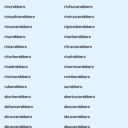
rincrebbero
rinfaccerebbero
rinsudicerebbero
rintraccerebbero
rinuncerebbero
ripiomberebbero
risarebbero
riserberebbero
ristarebbero
ritraccerebbero
riturberebbero
riudrebbero
rivedrebbero
rivernicerebbero
rivincerebbero
romberebbero
ruberebbero
sarebbero
sbarberebbero
sbertuccerebbero
sbilancerebbero
sboccerebbero
sbraccerebbero
sbracerebbero
sbreccerebbero
sbuccerebbero