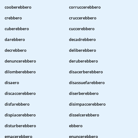
cooberebbero
corruccerebbero
crebbero
cruccerebbero
cuberebbero
cuccerebbero
darebbero
decadrebbero
decrebbero
deliberebbero
denuncerebbero
deruberebbero
dilomberebbero
disacerberebbero
disaero
disassuefarebbero
discaccerebbero
diserberebbero
disfarebbero
disimpaccerebbero
dispiacerebbero
disselcerebbero
disturberebbero
ebbero
emacerebbero
enuncerebbero