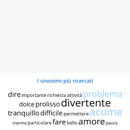
I sinonimi più ricercati
problema
dire
importante
richiesta
attività
divertente
prolisso
dolce
acume
tranquillo
difficile
permettere
amore
fare
particolare
bello
inerme
paura