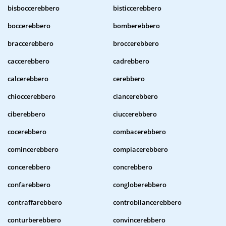
bisboccerebbero
bisticcerebbero
boccerebbero
bomberebbero
braccerebbero
broccerebbero
caccerebbero
cadrebbero
calcerebbero
cerebbero
chioccerebbero
ciancerebbero
ciberebbero
ciuccerebbero
cocerebbero
combacerebbero
comincerebbero
compiacerebbero
concerebbero
concrebbero
confarebbero
congloberebbero
contraffarebbero
controbilancerebbero
conturberebbero
convincerebbero