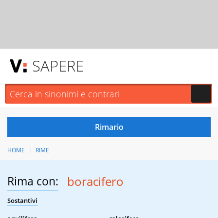
SAPERE
HOME
RIME
Rima con:
boracifero
Sostantivi