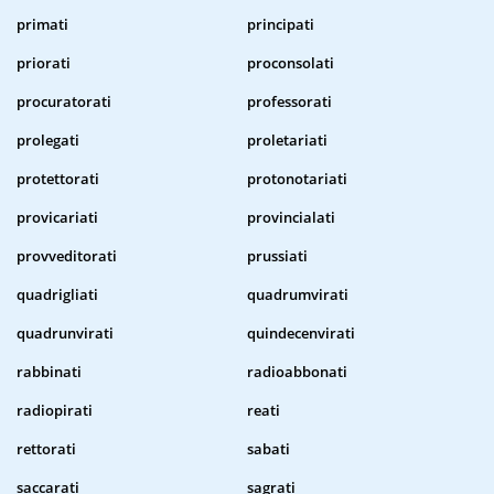
primati
principati
priorati
proconsolati
procuratorati
professorati
prolegati
proletariati
protettorati
protonotariati
provicariati
provincialati
provveditorati
prussiati
quadrigliati
quadrumvirati
quadrunvirati
quindecenvirati
rabbinati
radioabbonati
radiopirati
reati
rettorati
sabati
saccarati
sagrati