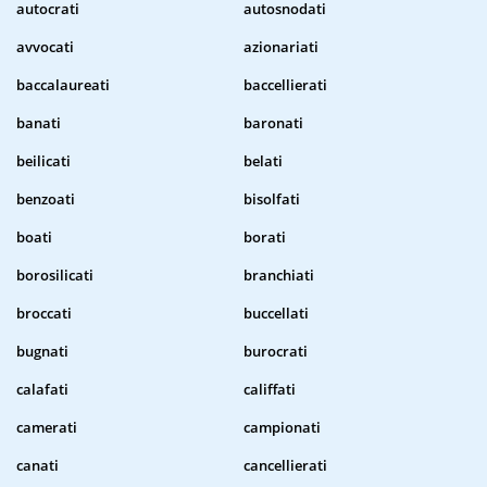
autocrati
autosnodati
avvocati
azionariati
baccalaureati
baccellierati
banati
baronati
beilicati
belati
benzoati
bisolfati
boati
borati
borosilicati
branchiati
broccati
buccellati
bugnati
burocrati
calafati
califfati
camerati
campionati
canati
cancellierati