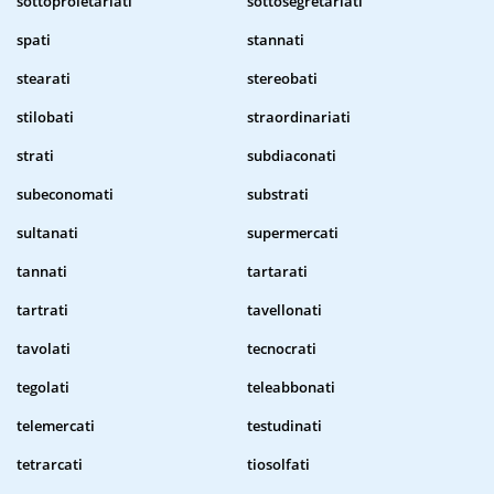
sottoproletariati
sottosegretariati
spati
stannati
stearati
stereobati
stilobati
straordinariati
strati
subdiaconati
subeconomati
substrati
sultanati
supermercati
tannati
tartarati
tartrati
tavellonati
tavolati
tecnocrati
tegolati
teleabbonati
telemercati
testudinati
tetrarcati
tiosolfati