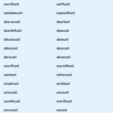
sacrificati
salificati
saltabeccati
saponificati
sbaraccati
sbarbati
sbarbificati
sbeccati
sbiascicati
sbiecati
sbloccati
sboccati
sbracati
sbreccati
scarificati
scarnificati
scerbati
schioccati
sciabicati
scialbati
scioccati
scoccati
sconficcati
scorificati
scroccati
seccati