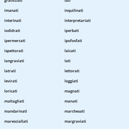
graticciati
iati
imanati
inquilinati
interinati
interpretariati
iodidrati
iperbati
ipermercati
ipofosfati
ispettorati
laicati
langraviati
lati
latrati
lettorati
levirati
loggiati
loricati
magnati
maltagliati
manati
mandarinati
marchesati
maresciallati
margraviati