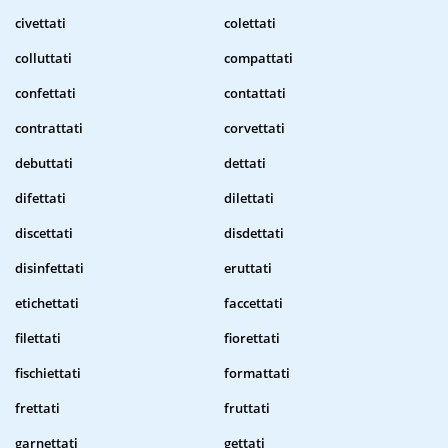
civettati
colettati
colluttati
compattati
confettati
contattati
contrattati
corvettati
debuttati
dettati
difettati
dilettati
discettati
disdettati
disinfettati
eruttati
etichettati
faccettati
filettati
fiorettati
fischiettati
formattati
frettati
fruttati
garnettati
gettati