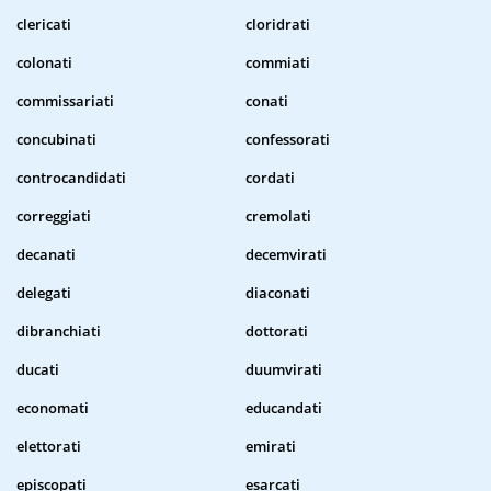
clericati
cloridrati
colonati
commiati
commissariati
conati
concubinati
confessorati
controcandidati
cordati
correggiati
cremolati
decanati
decemvirati
delegati
diaconati
dibranchiati
dottorati
ducati
duumvirati
economati
educandati
elettorati
emirati
episcopati
esarcati