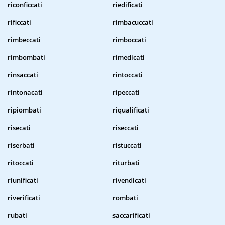
riconficcati
riedificati
rificcati
rimbacuccati
rimbeccati
rimboccati
rimbombati
rimedicati
rinsaccati
rintoccati
rintonacati
ripeccati
ripiombati
riqualificati
risecati
riseccati
riserbati
ristuccati
ritoccati
riturbati
riunificati
rivendicati
riverificati
rombati
rubati
saccarificati