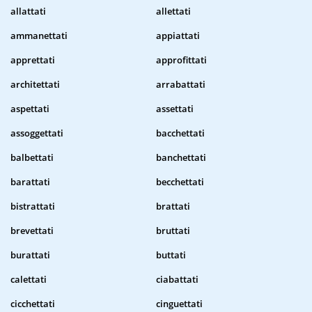
allattati
allettati
ammanettati
appiattati
apprettati
approfittati
architettati
arrabattati
aspettati
assettati
assoggettati
bacchettati
balbettati
banchettati
barattati
becchettati
bistrattati
brattati
brevettati
bruttati
burattati
buttati
calettati
ciabattati
cicchettati
cinguettati