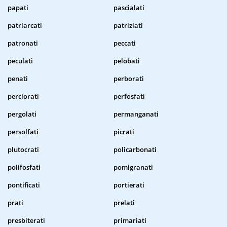
papati
pascialati
patriarcati
patriziati
patronati
peccati
peculati
pelobati
penati
perborati
perclorati
perfosfati
pergolati
permanganati
persolfati
picrati
plutocrati
policarbonati
polifosfati
pomigranati
pontificati
portierati
prati
prelati
presbiterati
primariati