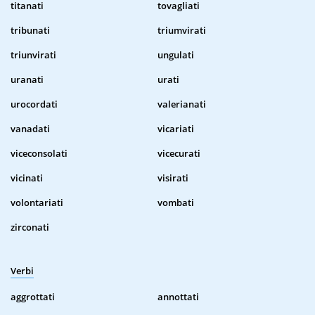
titanati
tovagliati
tribunati
triumvirati
triunvirati
ungulati
uranati
urati
urocordati
valerianati
vanadati
vicariati
viceconsolati
vicecurati
vicinati
visirati
volontariati
vombati
zirconati
Verbi
aggrottati
annottati