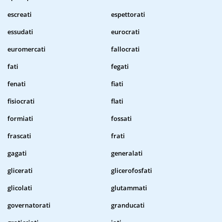
escreati
espettorati
essudati
eurocrati
euromercati
fallocrati
fati
fegati
fenati
fiati
fisiocrati
flati
formiati
fossati
frascati
frati
gagati
generalati
glicerati
glicerofosfati
glicolati
glutammati
governatorati
granducati