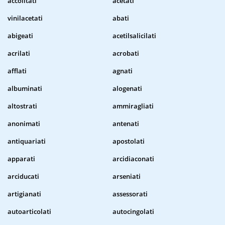
accolitati
acetati
vinilacetati
abati
abigeati
acetilsalicilati
acrilati
acrobati
afflati
agnati
albuminati
alogenati
altostrati
ammiragliati
anonimati
antenati
antiquariati
apostolati
apparati
arcidiaconati
arciducati
arseniati
artigianati
assessorati
autoarticolati
autocingolati