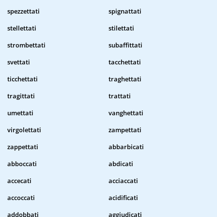
spezzettati
spignattati
stellettati
stilettati
strombettati
subaffittati
svettati
tacchettati
ticchettati
traghettati
tragittati
trattati
umettati
vanghettati
virgolettati
zampettati
zappettati
abbarbicati
abboccati
abdicati
accecati
acciaccati
accoccati
acidificati
addobbati
aggiudicati