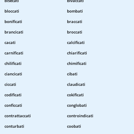
bisecati
bivaccati
bloccati
bombati
bonificati
braccati
brancicati
broccati
cacati
calcificati
carnificati
chiarificati
chilificati
chimificati
ciancicati
cibati
ciccati
claudicati
codificati
cokificati
conficcati
conglobati
contrattaccati
controindicati
conturbati
coobati