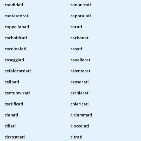
candidati
canonicati
cantautorati
caporalati
cappellanati
carati
carboidrati
carbonati
cardinalati
casati
caseggiati
cavalierati
cefalocordati
celenterati
celibati
censorati
centumvirati
cernierati
certificati
chiericati
cianati
ciclammati
ciliati
cioccolati
cirrostrati
citrati