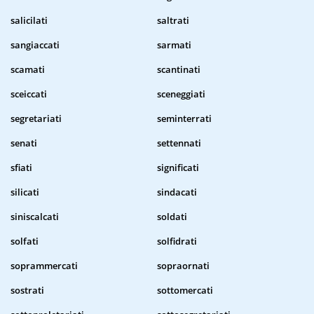
salicilati
saltrati
sangiaccati
sarmati
scamati
scantinati
sceiccati
sceneggiati
segretariati
seminterrati
senati
settennati
sfiati
significati
silicati
sindacati
siniscalcati
soldati
solfati
solfidrati
soprammercati
sopraornati
sostrati
sottomercati