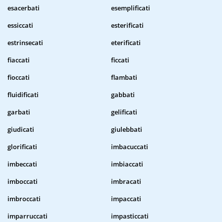
esacerbati
esemplificati
essiccati
esterificati
estrinsecati
eterificati
fiaccati
ficcati
fioccati
flambati
fluidificati
gabbati
garbati
gelificati
giudicati
giulebbati
glorificati
imbacuccati
imbeccati
imbiaccati
imboccati
imbracati
imbroccati
impaccati
imparruccati
impasticcati