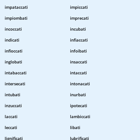
impataccati
impiccati
impiombati
imprecati
incoccati
incubati
indicati
infiaccati
infioccati
infoibati
inglobati
insaccati
intabaccati
intaccati
intersecati
intonacati
intubati
inurbati
inzuccati
ipotecati
laccati
lambiccati
leccati
libati
lignificati
lubrificati