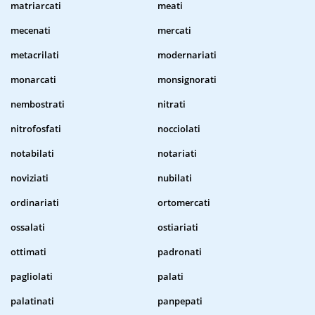
matriarcati
meati
mecenati
mercati
metacrilati
modernariati
monarcati
monsignorati
nembostrati
nitrati
nitrofosfati
nocciolati
notabilati
notariati
noviziati
nubilati
ordinariati
ortomercati
ossalati
ostiariati
ottimati
padronati
pagliolati
palati
palatinati
panpepati