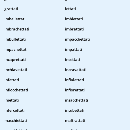
grattati
iettati
imbellettati
imbiettati
imbrachettati
imbrattati
imbullettati
impacchettati
impachettati
impattati
incaprettati
incettati
inchiavettati
incravattati
infettati
infialettati
infiocchettati
infiorettati
iniettati
insacchettati
intercettati
intubettati
macchiettati
maltrattati