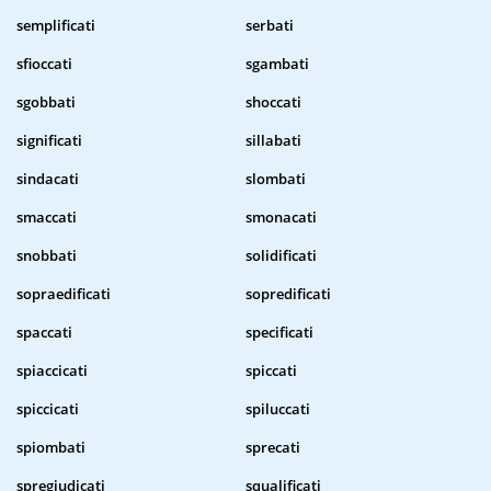
semplificati
serbati
sfioccati
sgambati
sgobbati
shoccati
significati
sillabati
sindacati
slombati
smaccati
smonacati
snobbati
solidificati
sopraedificati
sopredificati
spaccati
specificati
spiaccicati
spiccati
spiccicati
spiluccati
spiombati
sprecati
spregiudicati
squalificati