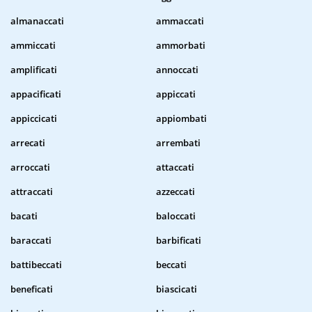
almanaccati
ammaccati
ammiccati
ammorbati
amplificati
annoccati
appacificati
appiccati
appiccicati
appiombati
arrecati
arrembati
arroccati
attaccati
attraccati
azzeccati
bacati
baloccati
baraccati
barbificati
battibeccati
beccati
beneficati
biascicati