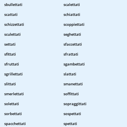
sbullettati
scalettati
scattati
schiattati
schizzettati
scoppiettati
sculettati
seghettati
settati
sfaccettati
sfittati
sfrattati
sfruttati
sgambettati
sgrillettati
slattati
slittati
smanettati
smerlettati
soffittati
solettati
sopraggittati
sorbettati
sospettati
spacchettati
spettati