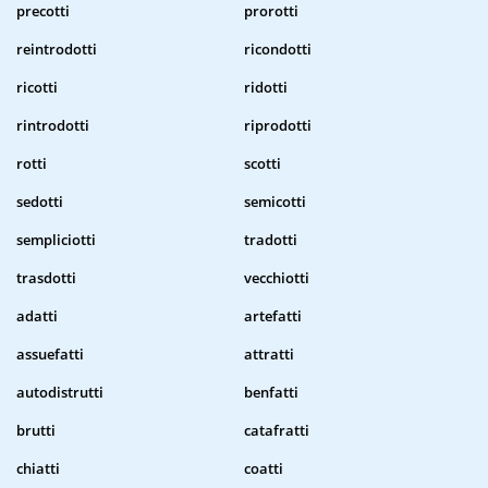
precotti
prorotti
reintrodotti
ricondotti
ricotti
ridotti
rintrodotti
riprodotti
rotti
scotti
sedotti
semicotti
sempliciotti
tradotti
trasdotti
vecchiotti
adatti
artefatti
assuefatti
attratti
autodistrutti
benfatti
brutti
catafratti
chiatti
coatti