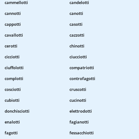
cammellotti
candelotti
cannotti
canotti
cappotti
casotti
cavallotti
cazzotti
cerotti
chinotti
cicciotti
ciucciotti
ciuffolotti
compatriotti
complotti
controfagotti
cosciotti
cruscotti
cubiotti
cucinotti
donchisciotti
elettrodotti
enalotti
fagianotti
fagotti
fessacchiotti