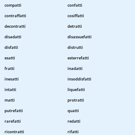
compatti
confatti
contraffatti
cosiffatti
decontratti
detratti
disadatti
disassuefatti
disfatti
distrutti
esatti
esterrefatti
fratti
inadatti
inesatti
insoddisfatti
intatti
liquefatti
matti
protratti
putrefatti
quatti
rarefatti
redatti
ricontratti
rifatti