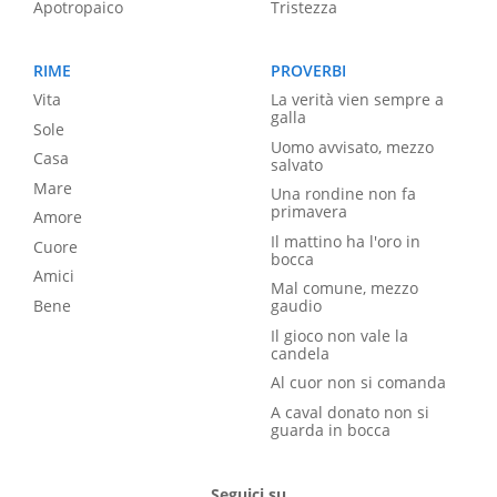
Apotropaico
Tristezza
RIME
PROVERBI
Vita
La verità vien sempre a
galla
Sole
Uomo avvisato, mezzo
Casa
salvato
Mare
Una rondine non fa
primavera
Amore
Il mattino ha l'oro in
Cuore
bocca
Amici
Mal comune, mezzo
Bene
gaudio
Il gioco non vale la
candela
Al cuor non si comanda
A caval donato non si
guarda in bocca
Seguici su