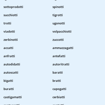
sottoprodotti
spinotti
succhiotti
tigrotti
trotti
ugonotti
viadotti
volpacchiotti
zerbinotti
zuccotti
accatti
ammazzagatti
anfratti
antefatti
autodidatti
autoritratti
autoscatti
baratti
bigatti
bratti
buratti
capogatti
castigamatti
cerbiatti