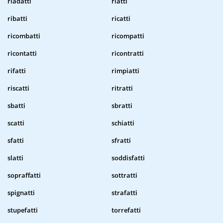
riadatti
riatti
ribatti
ricatti
ricombatti
ricompatti
ricontatti
ricontratti
rifatti
rimpiatti
riscatti
ritratti
sbatti
sbratti
scatti
schiatti
sfatti
sfratti
slatti
soddisfatti
sopraffatti
sottratti
spignatti
strafatti
stupefatti
torrefatti