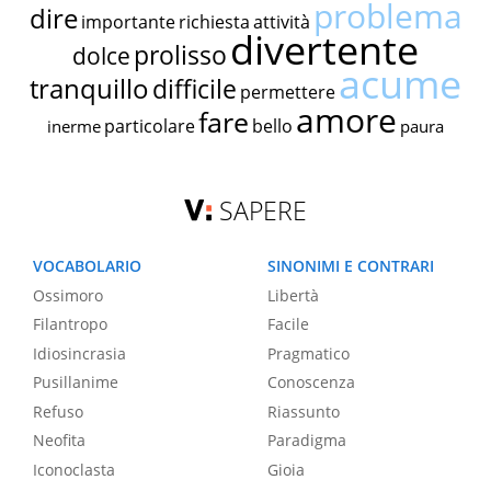
problema
dire
importante
richiesta
attività
divertente
prolisso
dolce
acume
tranquillo
difficile
permettere
amore
fare
particolare
bello
inerme
paura
SAPERE
VOCABOLARIO
SINONIMI E CONTRARI
Ossimoro
Libertà
Filantropo
Facile
Idiosincrasia
Pragmatico
Pusillanime
Conoscenza
Refuso
Riassunto
Neofita
Paradigma
Iconoclasta
Gioia