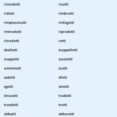
ricondotti
ricotti
ridotti
rimbrotti
rimpiaccicotti
rinfagotti
rintrodotti
riprodotti
ritradotti
rotti
sballotti
scappellotti
scappotti
scazzotti
scimmiotti
scotti
sedotti
sfotti
sgotti
smotti
stracotti
tradotti
trasdotti
trotti
abbatti
abburatti