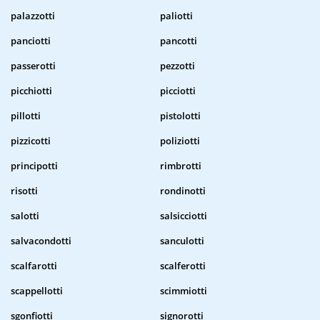
palazzotti
paliotti
panciotti
pancotti
passerotti
pezzotti
picchiotti
picciotti
pillotti
pistolotti
pizzicotti
poliziotti
principotti
rimbrotti
risotti
rondinotti
salotti
salsicciotti
salvacondotti
sanculotti
scalfarotti
scalferotti
scappellotti
scimmiotti
sgonfiotti
signorotti