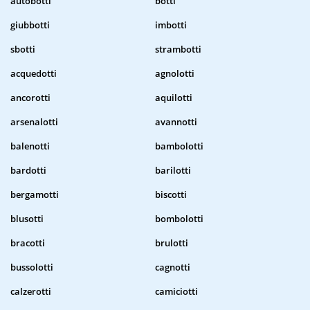
autobotti
botti
giubbotti
imbotti
sbotti
strambotti
acquedotti
agnolotti
ancorotti
aquilotti
arsenalotti
avannotti
balenotti
bambolotti
bardotti
barilotti
bergamotti
biscotti
blusotti
bombolotti
bracotti
brulotti
bussolotti
cagnotti
calzerotti
camiciotti