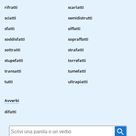
rifratti
scarlatti
sciatti
semidistrutti
sfatti
siffatti
soddisfatti
sopraffatti
sottratti
strafatti
stupefatti
torrefatti
transatti
tumefatti
tutti
ultrapiatti
Avverbi
difatti