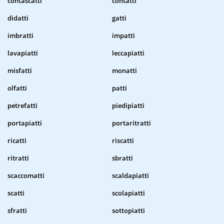
contascatti
contatti
didatti
gatti
imbratti
impatti
lavapiatti
leccapiatti
misfatti
monatti
olfatti
patti
petrefatti
piedipiatti
portapiatti
portaritratti
ricatti
riscatti
ritratti
sbratti
scaccomatti
scaldapiatti
scatti
scolapiatti
sfratti
sottopiatti