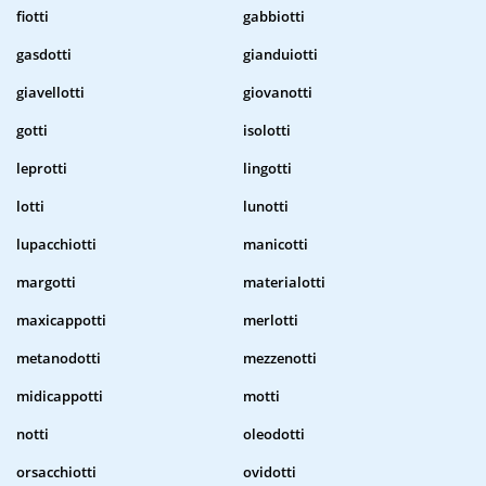
fiotti
gabbiotti
gasdotti
gianduiotti
giavellotti
giovanotti
gotti
isolotti
leprotti
lingotti
lotti
lunotti
lupacchiotti
manicotti
margotti
materialotti
maxicappotti
merlotti
metanodotti
mezzenotti
midicappotti
motti
notti
oleodotti
orsacchiotti
ovidotti