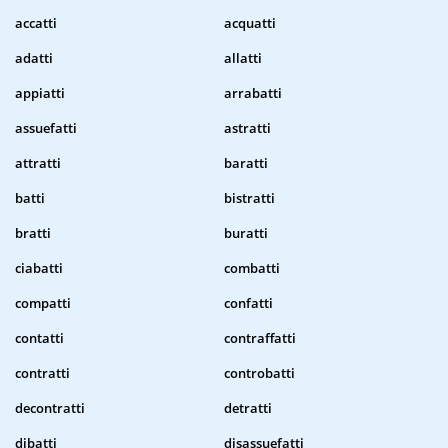
accatti
acquatti
adatti
allatti
appiatti
arrabatti
assuefatti
astratti
attratti
baratti
batti
bistratti
bratti
buratti
ciabatti
combatti
compatti
confatti
contatti
contraffatti
contratti
controbatti
decontratti
detratti
dibatti
disassuefatti