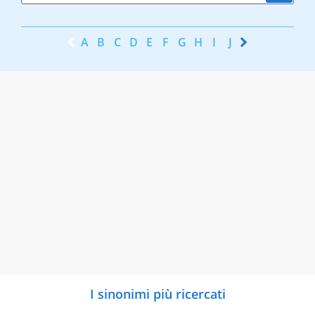
A
B
C
D
E
F
G
H
I
J
K
L
M
N
I sinonimi più ricercati