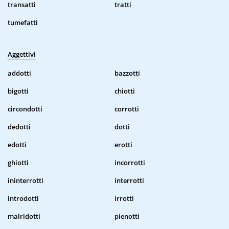
transatti
tratti
tumefatti
Aggettivi
addotti
bazzotti
bigotti
chiotti
circondotti
corrotti
dedotti
dotti
edotti
erotti
ghiotti
incorrotti
ininterrotti
interrotti
introdotti
irrotti
malridotti
pienotti