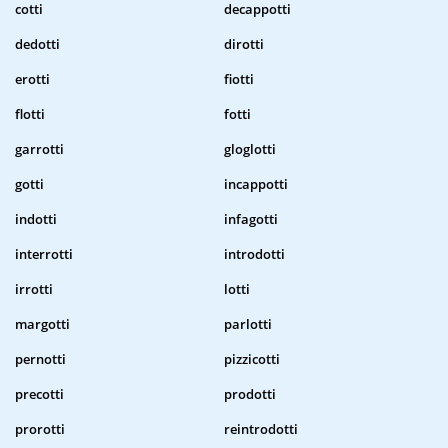
cotti
decappotti
dedotti
dirotti
erotti
fiotti
flotti
fotti
garrotti
gloglotti
gotti
incappotti
indotti
infagotti
interrotti
introdotti
irrotti
lotti
margotti
parlotti
pernotti
pizzicotti
precotti
prodotti
prorotti
reintrodotti