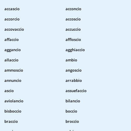
accascio
acconcio
accorcio
accoscio
accovaccio
accuccio
affaccio
affloscio
aggancio
agghiaccio
allaccio
ambio
ammoscio
angoscio
annuncio
arrabbio
ascio
assuefaccio
aviolancio
bilancio
bisboccio
boccio
braccio
broccio