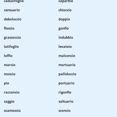
caducifoglio
caparbio
censuario
chioccio
deboluccio
doppio
floscio
gonfio
grassoccio
indubbio
latifoglio
levatoio
loffio
malconcio
marcio
mortuario
moscio
palliduccio
pio
portuario
racconcio
rigonfio
saggio
saltuario
scamoscio
sconcio