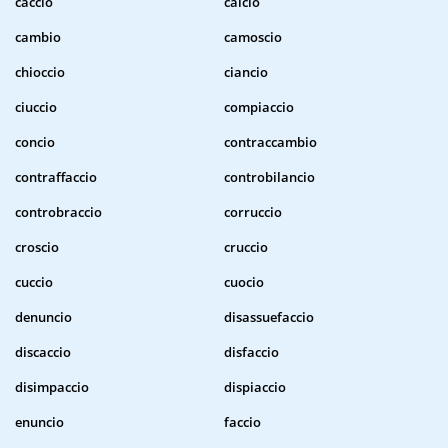
caccio
calcio
cambio
camoscio
chioccio
ciancio
ciuccio
compiaccio
concio
contraccambio
contraffaccio
controbilancio
controbraccio
corruccio
croscio
cruccio
cuccio
cuocio
denuncio
disassuefaccio
discaccio
disfaccio
disimpaccio
dispiaccio
enuncio
faccio