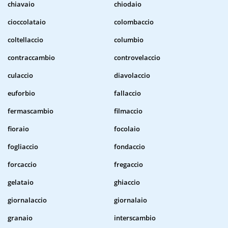
chiavaio
chiodaio
cioccolataio
colombaccio
coltellaccio
columbio
contraccambio
controvelaccio
culaccio
diavolaccio
euforbio
fallaccio
fermascambio
filmaccio
fioraio
focolaio
fogliaccio
fondaccio
forcaccio
fregaccio
gelataio
ghiaccio
giornalaccio
giornalaio
granaio
interscambio