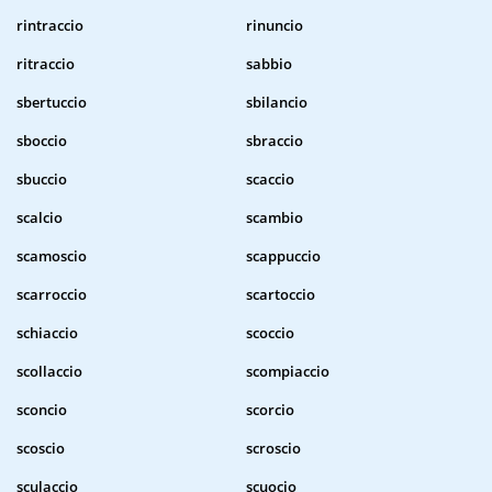
rintraccio
rinuncio
ritraccio
sabbio
sbertuccio
sbilancio
sboccio
sbraccio
sbuccio
scaccio
scalcio
scambio
scamoscio
scappuccio
scarroccio
scartoccio
schiaccio
scoccio
scollaccio
scompiaccio
sconcio
scorcio
scoscio
scroscio
sculaccio
scuocio