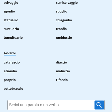
selvaggio
semiselvaggio
sgonfio
spoglio
statuario
stragonfio
suntuario
tronfio
tumultuario
umiduccio
Avverbi
catafascio
diaccio
eziandio
maluccio
proprio
rifascio
sottobraccio