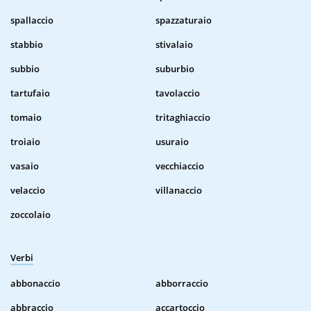
spallaccio
spazzaturaio
stabbio
stivalaio
subbio
suburbio
tartufaio
tavolaccio
tomaio
tritaghiaccio
troiaio
usuraio
vasaio
vecchiaccio
velaccio
villanaccio
zoccolaio
Verbi
abbonaccio
abborraccio
abbraccio
accartoccio