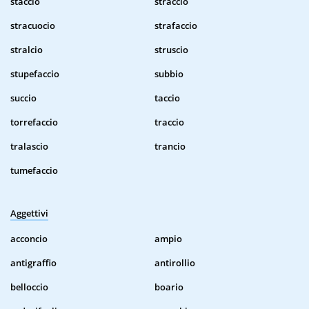
staccio
straccio
stracuocio
strafaccio
stralcio
struscio
stupefaccio
subbio
succio
taccio
torrefaccio
traccio
tralascio
trancio
tumefaccio
Aggettivi
acconcio
ampio
antigraffio
antirollio
belloccio
boario