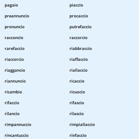
pagaio
piaccio
preannuncio
procaccio
pronuncio
putrefaccio
racconcio
raccorcio
rarefaccio
riabbraccio
riaccorcio
riaffaccio
riaggancio
riallaccio
riannuncio
ricaccio
ricambio
ricuocio
rifaccio
rifascio
rilancio
rilascio
rimpannuccio
rimpiallaccio
rincantuccio
rinfaccio