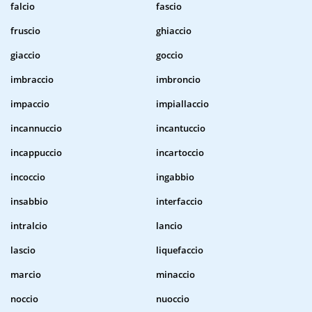
falcio
fascio
fruscio
ghiaccio
giaccio
goccio
imbraccio
imbroncio
impaccio
impiallaccio
incannuccio
incantuccio
incappuccio
incartoccio
incoccio
ingabbio
insabbio
interfaccio
intralcio
lancio
lascio
liquefaccio
marcio
minaccio
noccio
nuoccio