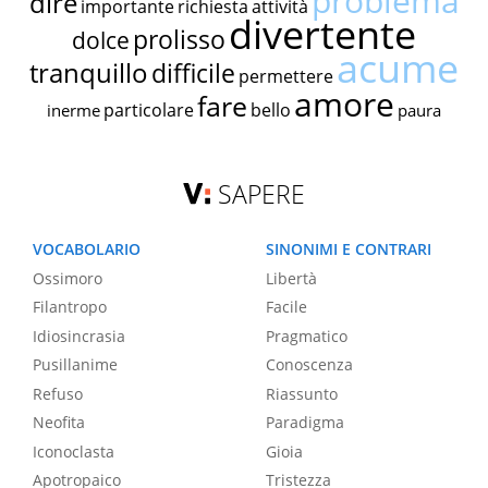
problema
dire
importante
richiesta
attività
divertente
prolisso
dolce
acume
tranquillo
difficile
permettere
amore
fare
particolare
bello
inerme
paura
SAPERE
VOCABOLARIO
SINONIMI E CONTRARI
Ossimoro
Libertà
Filantropo
Facile
Idiosincrasia
Pragmatico
Pusillanime
Conoscenza
Refuso
Riassunto
Neofita
Paradigma
Iconoclasta
Gioia
Apotropaico
Tristezza