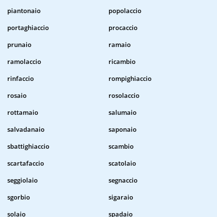
piantonaio
popolaccio
portaghiaccio
procaccio
prunaio
ramaio
ramolaccio
ricambio
rinfaccio
rompighiaccio
rosaio
rosolaccio
rottamaio
salumaio
salvadanaio
saponaio
sbattighiaccio
scambio
scartafaccio
scatolaio
seggiolaio
segnaccio
sgorbio
sigaraio
solaio
spadaio