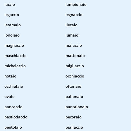
laccio
lampionaio
legaccio
legnaccio
letamaio
liutaio
lodolaio
lumaio
magnaccio
malaccio
maschiaccio
mattonaio
michelaccio
migliaccio
notaio
occhiaccio
occhialaio
ottonaio
ovaio
pallonaio
pancaccio
pantalonaio
pasticciaccio
pecoraio
pentolaio
piallaccio