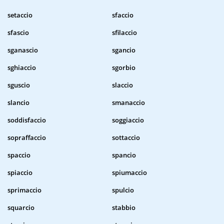
setaccio
sfaccio
sfascio
sfilaccio
sganascio
sgancio
sghiaccio
sgorbio
sguscio
slaccio
slancio
smanaccio
soddisfaccio
soggiaccio
sopraffaccio
sottaccio
spaccio
spancio
spiaccio
spiumaccio
sprimaccio
spulcio
squarcio
stabbio