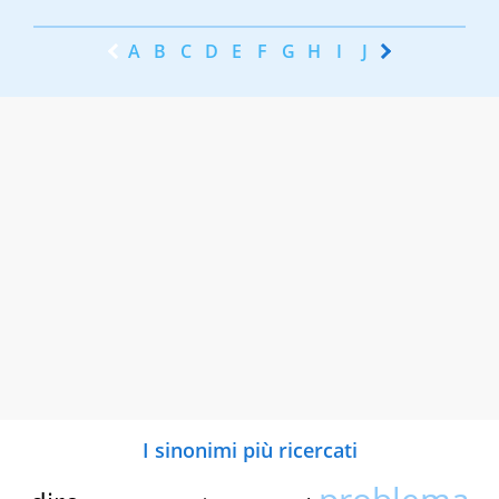
A
B
C
D
E
F
G
H
I
J
K
L
M
N
I sinonimi più ricercati