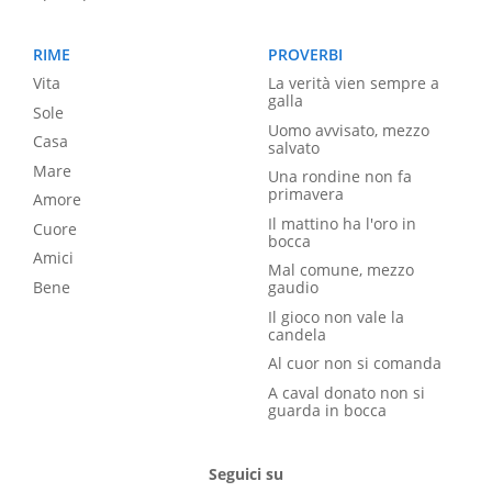
RIME
PROVERBI
Vita
La verità vien sempre a
galla
Sole
Uomo avvisato, mezzo
Casa
salvato
Mare
Una rondine non fa
primavera
Amore
Il mattino ha l'oro in
Cuore
bocca
Amici
Mal comune, mezzo
Bene
gaudio
Il gioco non vale la
candela
Al cuor non si comanda
A caval donato non si
guarda in bocca
Seguici su