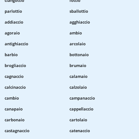
ciangottio
fottio
parlottio
sballottio
addiaccio
agghiaccio
agoraio
ambio
antighiaccio
arcolaio
barbio
bottonaio
brogliaccio
brumaio
cagnaccio
calamaio
calcinaccio
calzolaio
cambio
campanaccio
canapaio
cappellaccio
carbonaio
cartolaio
castagnaccio
catenaccio