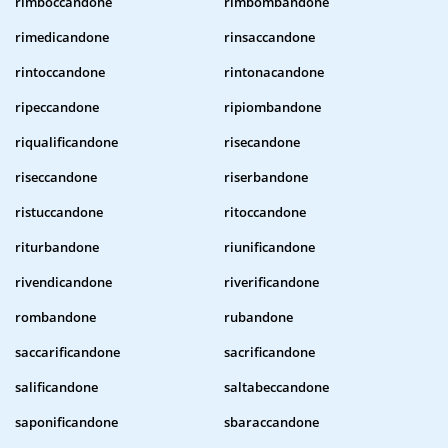
rimboccandone
rimbombandone
rimedicandone
rinsaccandone
rintoccandone
rintonacandone
ripeccandone
ripiombandone
riqualificandone
risecandone
riseccandone
riserbandone
ristuccandone
ritoccandone
riturbandone
riunificandone
rivendicandone
riverificandone
rombandone
rubandone
saccarificandone
sacrificandone
salificandone
saltabeccandone
saponificandone
sbaraccandone