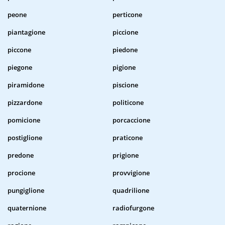
peone
perticone
piantagione
piccione
piccone
piedone
piegone
pigione
piramidone
piscione
pizzardone
politicone
pomicione
porcaccione
postiglione
praticone
predone
prigione
procione
provvigione
pungiglione
quadrilione
quaternione
radiofurgone