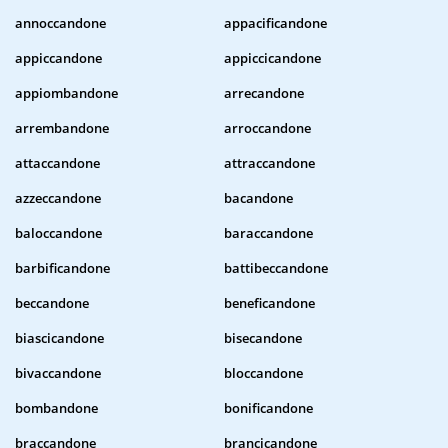
annoccandone
appacificandone
appiccandone
appiccicandone
appiombandone
arrecandone
arrembandone
arroccandone
attaccandone
attraccandone
azzeccandone
bacandone
baloccandone
baraccandone
barbificandone
battibeccandone
beccandone
beneficandone
biascicandone
bisecandone
bivaccandone
bloccandone
bombandone
bonificandone
braccandone
brancicandone