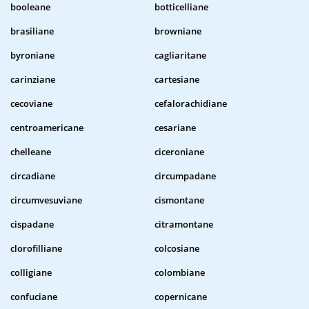
booleane
botticelliane
brasiliane
browniane
byroniane
cagliaritane
carinziane
cartesiane
cecoviane
cefalorachidiane
centroamericane
cesariane
chelleane
ciceroniane
circadiane
circumpadane
circumvesuviane
cismontane
cispadane
citramontane
clorofilliane
colcosiane
colligiane
colombiane
confuciane
copernicane