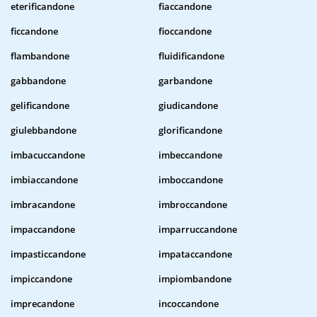
eterificandone
fiaccandone
ficcandone
fioccandone
flambandone
fluidificandone
gabbandone
garbandone
gelificandone
giudicandone
giulebbandone
glorificandone
imbacuccandone
imbeccandone
imbiaccandone
imboccandone
imbracandone
imbroccandone
impaccandone
imparruccandone
impasticcandone
impataccandone
impiccandone
impiombandone
imprecandone
incoccandone