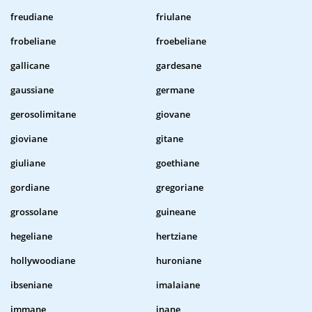
freudiane
friulane
frobeliane
froebeliane
gallicane
gardesane
gaussiane
germane
gerosolimitane
giovane
gioviane
gitane
giuliane
goethiane
gordiane
gregoriane
grossolane
guineane
hegeliane
hertziane
hollywoodiane
huroniane
ibseniane
imalaiane
immane
inane