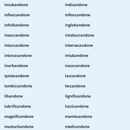
incubandone
indicandone
infiaccandone
infioccandone
infoibandone
inglobandone
insaccandone
intabaccandone
intaccandone
intersecandone
intonacandone
intubandone
inurbandone
inzuccandone
ipotecandone
laccandone
lambiccandone
leccandone
libandone
lignificandone
lubrificandone
luccicandone
magnificandone
mantecandone
masturbandone
medicandone