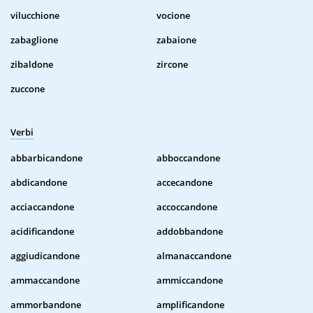
vilucchione
vocione
zabaglione
zabaione
zibaldone
zircone
zuccone
Verbi
abbarbicandone
abboccandone
abdicandone
accecandone
acciaccandone
accoccandone
acidificandone
addobbandone
aggiudicandone
almanaccandone
ammaccandone
ammiccandone
ammorbandone
amplificandone