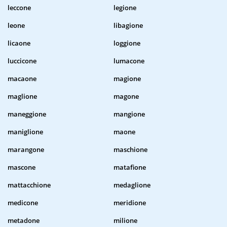
leccone
legione
leone
libagione
licaone
loggione
luccicone
lumacone
macaone
magione
maglione
magone
maneggione
mangione
maniglione
maone
marangone
maschione
mascone
matafione
mattacchione
medaglione
medicone
meridione
metadone
milione