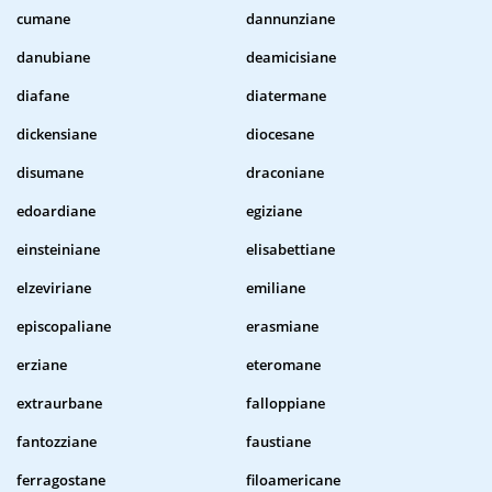
cumane
dannunziane
danubiane
deamicisiane
diafane
diatermane
dickensiane
diocesane
disumane
draconiane
edoardiane
egiziane
einsteiniane
elisabettiane
elzeviriane
emiliane
episcopaliane
erasmiane
erziane
eteromane
extraurbane
falloppiane
fantozziane
faustiane
ferragostane
filoamericane