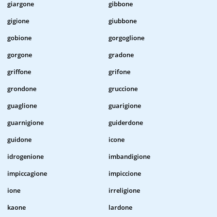
giargone
gibbone
gigione
giubbone
gobione
gorgoglione
gorgone
gradone
griffone
grifone
grondone
gruccione
guaglione
guarigione
guarnigione
guiderdone
guidone
icone
idrogenione
imbandigione
impiccagione
impiccione
ione
irreligione
kaone
lardone