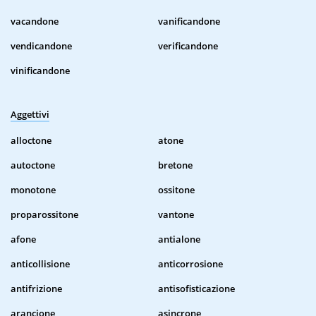
vacandone
vanificandone
vendicandone
verificandone
vinificandone
Aggettivi
alloctone
atone
autoctone
bretone
monotone
ossitone
proparossitone
vantone
afone
antialone
anticollisione
anticorrosione
antifrizione
antisofisticazione
arancione
asincrone