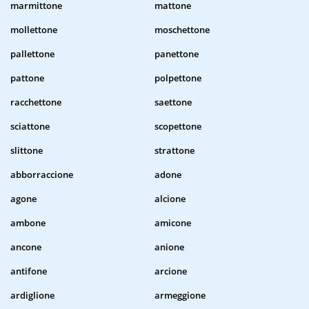
marmittone
mattone
mollettone
moschettone
pallettone
panettone
pattone
polpettone
racchettone
saettone
sciattone
scopettone
slittone
strattone
abborraccione
adone
agone
alcione
ambone
amicone
ancone
anione
antifone
arcione
ardiglione
armeggione