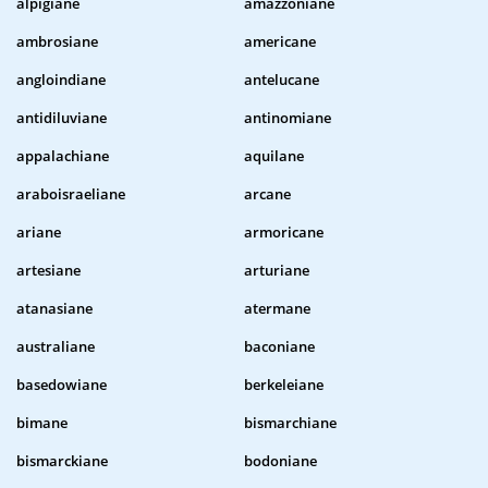
alpigiane
amazzoniane
ambrosiane
americane
angloindiane
antelucane
antidiluviane
antinomiane
appalachiane
aquilane
araboisraeliane
arcane
ariane
armoricane
artesiane
arturiane
atanasiane
atermane
australiane
baconiane
basedowiane
berkeleiane
bimane
bismarchiane
bismarckiane
bodoniane