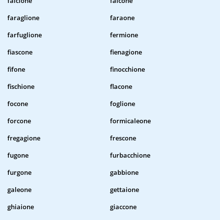
falcione
falcone
faraglione
faraone
farfuglione
fermione
fiascone
fienagione
fifone
finocchione
fischione
flacone
focone
foglione
forcone
formicaleone
fregagione
frescone
fugone
furbacchione
furgone
gabbione
galeone
gettaione
ghiaione
giaccone