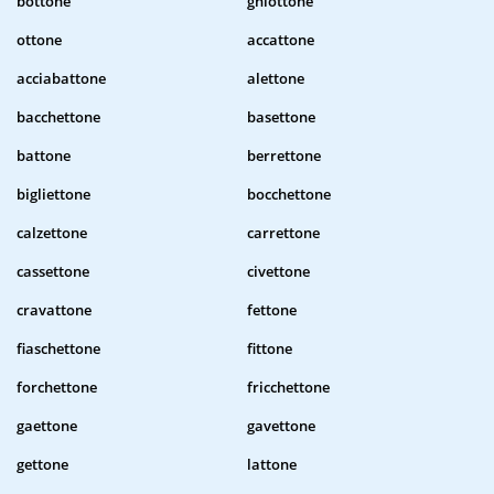
bottone
ghiottone
ottone
accattone
acciabattone
alettone
bacchettone
basettone
battone
berrettone
bigliettone
bocchettone
calzettone
carrettone
cassettone
civettone
cravattone
fettone
fiaschettone
fittone
forchettone
fricchettone
gaettone
gavettone
gettone
lattone