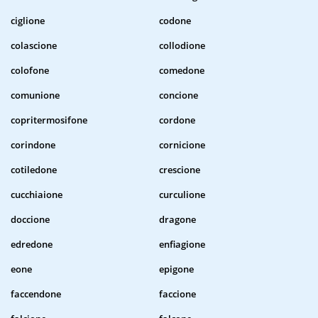
ciglione
codone
colascione
collodione
colofone
comedone
comunione
concione
copritermosifone
cordone
corindone
cornicione
cotiledone
crescione
cucchiaione
curculione
doccione
dragone
edredone
enfiagione
eone
epigone
faccendone
faccione