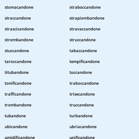
stomacandone
straboccandone
straccandone
strapiombandone
strascicandone
stravaccandone
strombandone
struccandone
stuccandone
tabaccandone
taroccandone
tempificandone
titubandone
toccandone
tonificandone
traboccandone
trafficandone
trisecandone
trombandone
truccandone
tubandone
turbandone
ubicandone
ubriacandone
umidificandone
unificandone