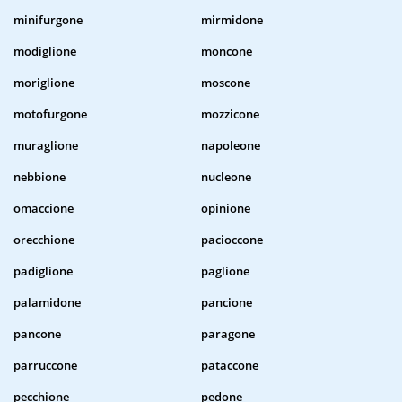
minifurgone
mirmidone
modiglione
moncone
moriglione
moscone
motofurgone
mozzicone
muraglione
napoleone
nebbione
nucleone
omaccione
opinione
orecchione
pacioccone
padiglione
paglione
palamidone
pancione
pancone
paragone
parruccone
pataccone
pecchione
pedone