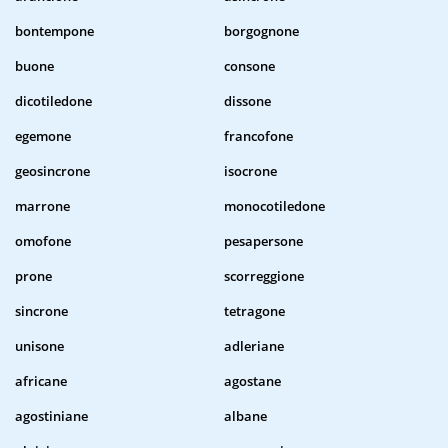
bontempone
borgognone
buone
consone
dicotiledone
dissone
egemone
francofone
geosincrone
isocrone
marrone
monocotiledone
omofone
pesapersone
prone
scorreggione
sincrone
tetragone
unisone
adleriane
africane
agostane
agostiniane
albane