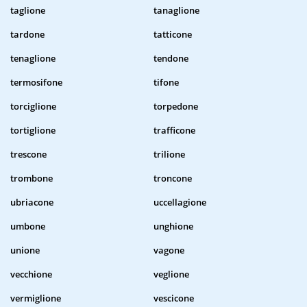
taglione
tanaglione
tardone
tatticone
tenaglione
tendone
termosifone
tifone
torciglione
torpedone
tortiglione
trafficone
trescone
trilione
trombone
troncone
ubriacone
uccellagione
umbone
unghione
unione
vagone
vecchione
veglione
vermiglione
vescicone