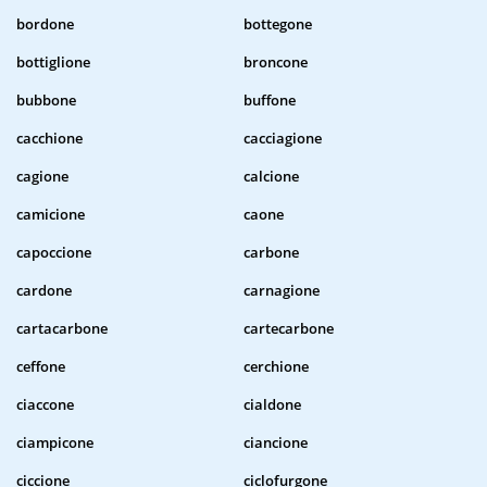
bordone
bottegone
bottiglione
broncone
bubbone
buffone
cacchione
cacciagione
cagione
calcione
camicione
caone
capoccione
carbone
cardone
carnagione
cartacarbone
cartecarbone
ceffone
cerchione
ciaccone
cialdone
ciampicone
ciancione
ciccione
ciclofurgone