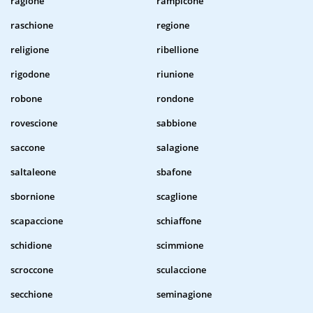
ragione
rampicone
raschione
regione
religione
ribellione
rigodone
riunione
robone
rondone
rovescione
sabbione
saccone
salagione
saltaleone
sbafone
sbornione
scaglione
scapaccione
schiaffone
schidione
scimmione
scroccone
sculaccione
secchione
seminagione