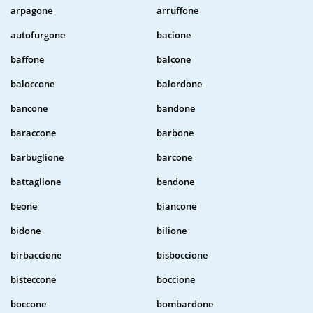
arpagone
arruffone
autofurgone
bacione
baffone
balcone
baloccone
balordone
bancone
bandone
baraccone
barbone
barbuglione
barcone
battaglione
bendone
beone
biancone
bidone
bilione
birbaccione
bisboccione
bisteccone
boccione
boccone
bombardone