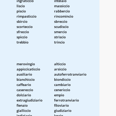
ingraticcio
intelaio
liscio
massiccio
piscio
rabbercio
rimpasticcio
rincomincio
sbircio
sbreccio
scorteccio
scudiscio
sfreccio
smercio
spiccio
striscio
trebbio
trincio
merovingio
alticcio
appiccicaticcio
arsiccio
ausiliario
autoferrotranviario
bianchiccio
biondiccio
caffeario
cambiario
casereccio
cenericcio
dolciario
empio
extragiudiziario
ferrotranviario
fienaio
filoviario
gialliccio
giudiziario
indiziario
lercio