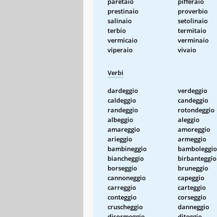
paretaio
pifferaio
prestinaio
proverbio
salinaio
setolinaio
terbio
termitaio
vermicaio
verminaio
viperaio
vivaio
Verbi
dardeggio
verdeggio
caldeggio
candeggio
randeggio
rotondeggio
albeggio
aleggio
amareggio
amoreggio
arieggio
armeggio
bambineggio
bamboleggio
biancheggio
birbanteggio
borseggio
bruneggio
cannoneggio
capeggio
carreggio
carteggio
conteggio
corseggio
cruscheggio
danneggio
disormeggio
diteggio