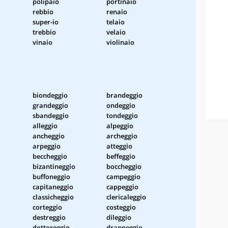
polipaio
portinaio
rebbio
renaio
super-io
telaio
trebbio
velaio
vinaio
violinaio
biondeggio
brandeggio
grandeggio
ondeggio
sbandeggio
tondeggio
alleggio
alpeggio
ancheggio
archeggio
arpeggio
atteggio
beccheggio
beffeggio
bizantineggio
boccheggio
buffoneggio
campeggio
capitaneggio
cappeggio
classicheggio
clericaleggio
corteggio
costeggio
destreggio
dileggio
dottoreggio
drappeggio