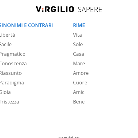
SAPERE
SINONIMI E CONTRARI
RIME
Libertà
Vita
Facile
Sole
Pragmatico
Casa
Conoscenza
Mare
Riassunto
Amore
Paradigma
Cuore
Gioia
Amici
Tristezza
Bene