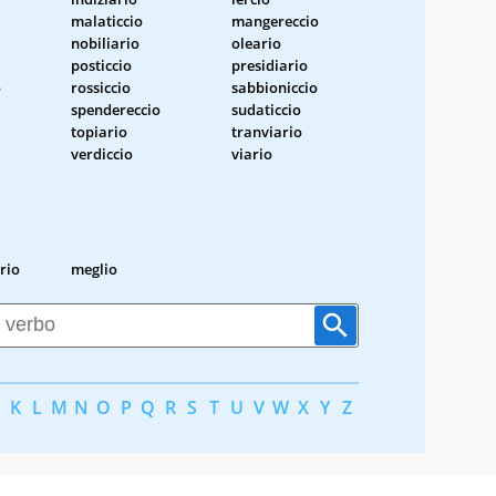
malaticcio
mangereccio
nobiliario
oleario
posticcio
presidiario
o
rossiccio
sabbioniccio
spendereccio
sudaticcio
topiario
tranviario
verdiccio
viario
rio
meglio
K
L
M
N
O
P
Q
R
S
T
U
V
W
X
Y
Z