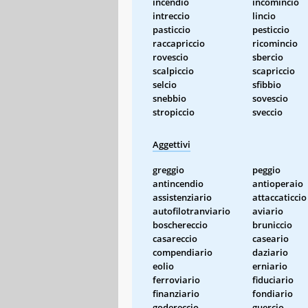
incendio
incomincio
intreccio
lincio
pasticcio
pesticcio
raccapriccio
ricomincio
rovescio
sbercio
scalpiccio
scapriccio
selcio
sfibbio
snebbio
sovescio
stropiccio
sveccio
Aggettivi
greggio
peggio
antincendio
antioperaio
assistenziario
attaccaticcio
autofilotranviario
aviario
boschereccio
bruniccio
casareccio
caseario
compendiario
daziario
eolio
erniario
ferroviario
fiduciario
finanziario
fondiario
godereccio
guercio