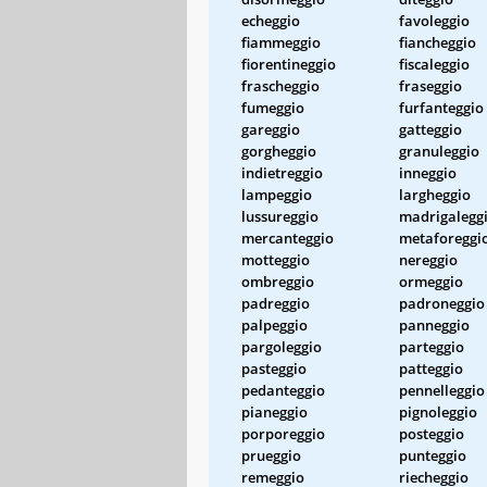
echeggio
favoleggio
fiammeggio
fiancheggio
fiorentineggio
fiscaleggio
frascheggio
fraseggio
fumeggio
furfanteggio
gareggio
gatteggio
gorgheggio
granuleggio
indietreggio
inneggio
lampeggio
largheggio
lussureggio
madrigalegg
mercanteggio
metaforeggi
motteggio
nereggio
ombreggio
ormeggio
padreggio
padroneggio
palpeggio
panneggio
pargoleggio
parteggio
pasteggio
patteggio
pedanteggio
pennelleggio
pianeggio
pignoleggio
porporeggio
posteggio
prueggio
punteggio
remeggio
riecheggio