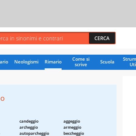
Come si
Strum
ario
Neologismi
Rimario
Scuola
scrive
Uti
io
candeggio
aggeggio
archeggio
armeggio
o
autoparcheggio
beccheggio