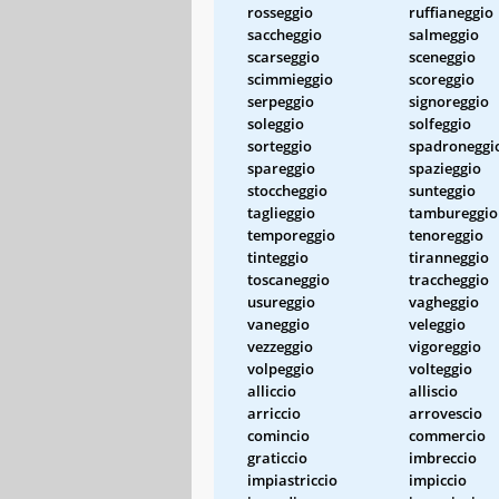
rosseggio
ruffianeggio
saccheggio
salmeggio
scarseggio
sceneggio
scimmieggio
scoreggio
serpeggio
signoreggio
soleggio
solfeggio
sorteggio
spadroneggi
spareggio
spazieggio
stoccheggio
sunteggio
taglieggio
tambureggio
temporeggio
tenoreggio
tinteggio
tiranneggio
toscaneggio
traccheggio
usureggio
vagheggio
vaneggio
veleggio
vezzeggio
vigoreggio
volpeggio
volteggio
alliccio
alliscio
arriccio
arrovescio
comincio
commercio
graticcio
imbreccio
impiastriccio
impiccio