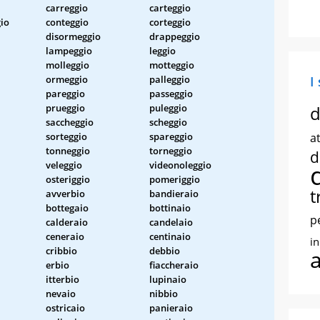
carreggio
carteggio
io
conteggio
corteggio
disormeggio
drappeggio
lampeggio
leggio
molleggio
motteggio
ormeggio
palleggio
I
pareggio
passeggio
prueggio
puleggio
d
saccheggio
scheggio
sorteggio
spareggio
at
tonneggio
torneggio
d
veleggio
videonoleggio
osteriggio
pomeriggio
t
avverbio
bandieraio
bottegaio
bottinaio
p
calderaio
candelaio
ceneraio
centinaio
i
cribbio
debbio
erbio
fiaccheraio
itterbio
lupinaio
nevaio
nibbio
ostricaio
panieraio