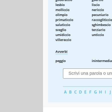
lesbio
liscio
molliccio
nericcio
olimpio
pecuniario
primaticcio
raccogliticci
salaticcio
sghimbescio
sveglio
terziario
umidiccio
unticcio
villereccio
Avverbi
peggio
inintermedia
A
B
C
D
E
F
G
H
I
J