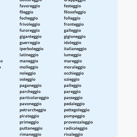
favoreggio
festeggio
fileggio
filosofeggio
focheggio
folleggio
frivoleggio
fronteggio
furoreggio
galleggio
giganteggio
gigioneggio
guerreggio
idoleggio
iperboleggio
italianeggio
latineggio
lumeggio
io
maneggio
mareggio
o
molleggio
moraleggio
noleggio
occhieggio
osteggio
ozieggio
paganeggio
palleggio
parcheggio
pareggio
particolareggio
passeggio
pavoneggio
pedaleggio
petrarcheggio
pettegoleggio
pirateggio
pompeggio
primeggio
provenzaleggio
puttaneggio
radicaleggio
rimaneggio
rivaleggio