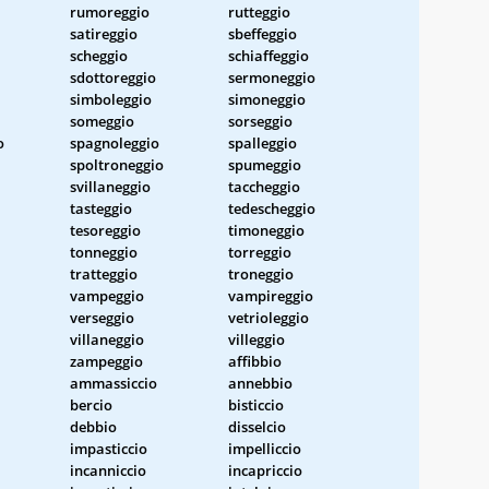
rumoreggio
rutteggio
satireggio
sbeffeggio
scheggio
schiaffeggio
sdottoreggio
sermoneggio
simboleggio
simoneggio
someggio
sorseggio
o
spagnoleggio
spalleggio
spoltroneggio
spumeggio
svillaneggio
taccheggio
tasteggio
tedescheggio
tesoreggio
timoneggio
tonneggio
torreggio
tratteggio
troneggio
vampeggio
vampireggio
verseggio
vetrioleggio
villaneggio
villeggio
zampeggio
affibbio
ammassiccio
annebbio
bercio
bisticcio
debbio
disselcio
impasticcio
impelliccio
incanniccio
incapriccio