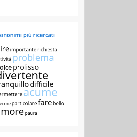
 sinonimi più ricercati
ire
importante
richiesta
problema
tività
prolisso
olce
divertente
ranquillo
difficile
acume
ermettere
fare
particolare
bello
nerme
amore
paura