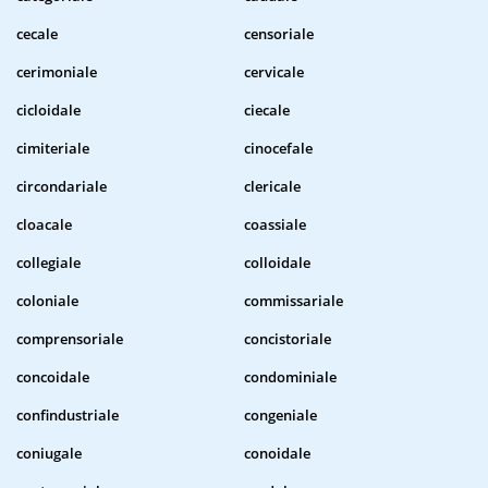
cecale
censoriale
cerimoniale
cervicale
cicloidale
ciecale
cimiteriale
cinocefale
circondariale
clericale
cloacale
coassiale
collegiale
colloidale
coloniale
commissariale
comprensoriale
concistoriale
concoidale
condominiale
confindustriale
congeniale
coniugale
conoidale