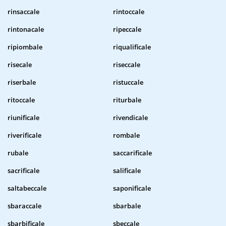
rinsaccale
rintoccale
rintonacale
ripeccale
ripiombale
riqualificale
risecale
riseccale
riserbale
ristuccale
ritoccale
riturbale
riunificale
rivendicale
riverificale
rombale
rubale
saccarificale
sacrificale
salificale
saltabeccale
saponificale
sbaraccale
sbarbale
sbarbificale
sbeccale