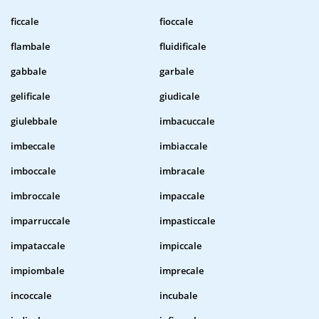
ficcale
fioccale
flambale
fluidificale
gabbale
garbale
gelificale
giudicale
giulebbale
imbacuccale
imbeccale
imbiaccale
imboccale
imbracale
imbroccale
impaccale
imparruccale
impasticcale
impataccale
impiccale
impiombale
imprecale
incoccale
incubale