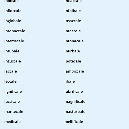
indicale
infiaccale
infioccale
infoibale
inglobale
insaccale
intabaccale
intaccale
intersecale
intonacale
intubale
inurbale
inzuccale
ipotecale
laccale
lambiccale
leccale
libale
lignificale
lubrificale
luccicale
magnificale
mantecale
masturbale
medicale
mellificale