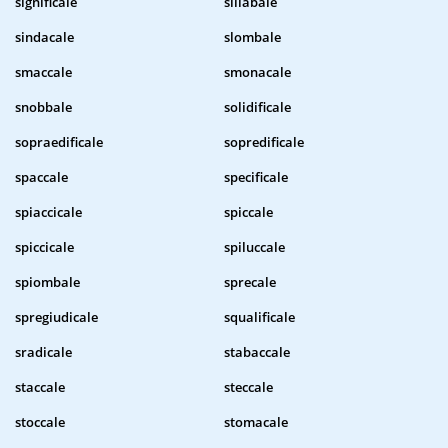
significale
sillabale
sindacale
slombale
smaccale
smonacale
snobbale
solidificale
sopraedificale
sopredificale
spaccale
specificale
spiaccicale
spiccale
spiccicale
spiluccale
spiombale
sprecale
spregiudicale
squalificale
sradicale
stabaccale
staccale
steccale
stoccale
stomacale