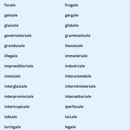
focale
frugale
geniale
gergale
glaciale
globale
governatoriale
grammaticale
granducale
ileocecale
illegale
immateriale
imprenditoriale
industriale
insociale
interaziendale
interglaciale
interministeriale
interprovinciale
intersettoriale
intertropicale
iperfocale
labiale
laicale
laringale
legale