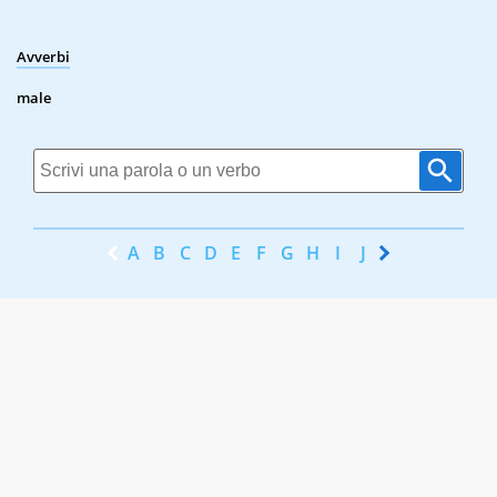
Avverbi
male
A
B
C
D
E
F
G
H
I
J
K
L
M
N