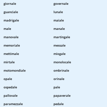
giornale
governale
guanciale
lunale
madrigale
maiale
male
manale
manovale
martingale
memoriale
messale
mettimale
miogale
mirtale
monolocale
motomondiale
ombrinale
opale
orinale
ospedale
pale
pallovale
papaverale
paramezzale
pedale