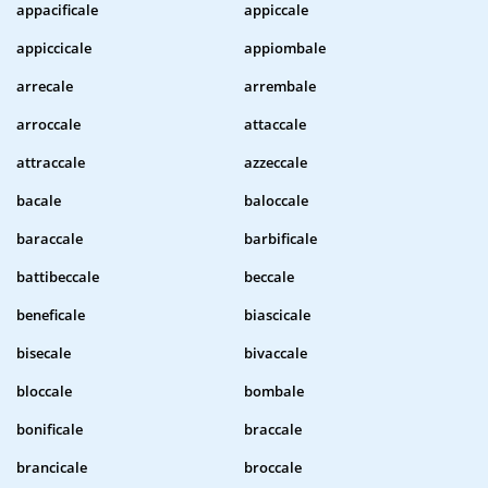
appacificale
appiccale
appiccicale
appiombale
arrecale
arrembale
arroccale
attaccale
attraccale
azzeccale
bacale
baloccale
baraccale
barbificale
battibeccale
beccale
beneficale
biascicale
bisecale
bivaccale
bloccale
bombale
bonificale
braccale
brancicale
broccale