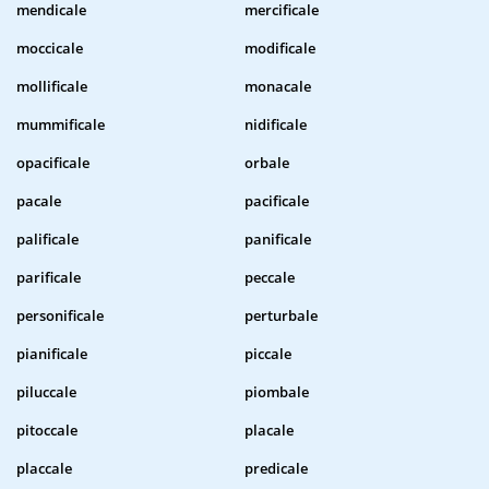
mendicale
mercificale
moccicale
modificale
mollificale
monacale
mummificale
nidificale
opacificale
orbale
pacale
pacificale
palificale
panificale
parificale
peccale
personificale
perturbale
pianificale
piccale
piluccale
piombale
pitoccale
placale
placcale
predicale