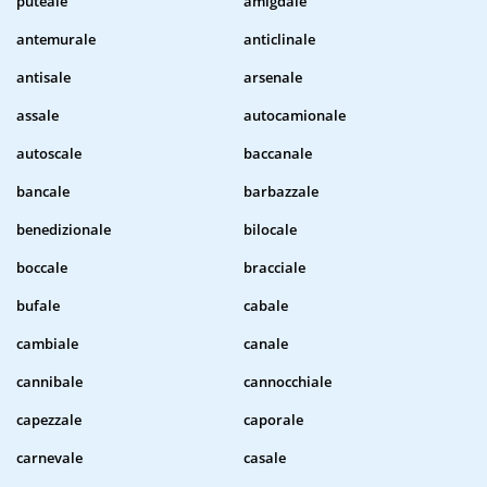
puteale
amigdale
antemurale
anticlinale
antisale
arsenale
assale
autocamionale
autoscale
baccanale
bancale
barbazzale
benedizionale
bilocale
boccale
bracciale
bufale
cabale
cambiale
canale
cannibale
cannocchiale
capezzale
caporale
carnevale
casale