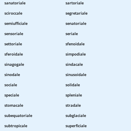
sanatoriale
sartoriale
sciroccale
segretariale
semiufficiale
senatoriale
sensoriale
seriale
settoriale
sfenoidale
sferoidale
simpodiale
sinagogale
sindacale
sinodale
sinusoidale
sociale
solidale
speciale
spleniale
stomacale
stradale
subequatoriale
subglaciale
subtropicale
superficiale