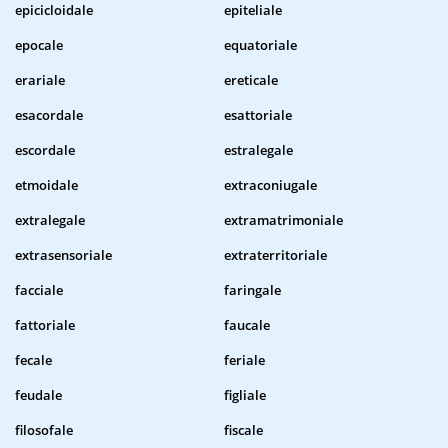
epicicloidale
epiteliale
epocale
equatoriale
erariale
ereticale
esacordale
esattoriale
escordale
estralegale
etmoidale
extraconiugale
extralegale
extramatrimoniale
extrasensoriale
extraterritoriale
facciale
faringale
fattoriale
faucale
fecale
feriale
feudale
figliale
filosofale
fiscale