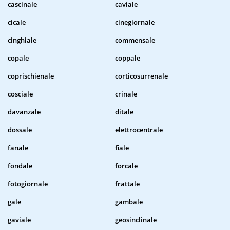
cascinale
caviale
cicale
cinegiornale
cinghiale
commensale
copale
coppale
coprischienale
corticosurrenale
cosciale
crinale
davanzale
ditale
dossale
elettrocentrale
fanale
fiale
fondale
forcale
fotogiornale
frattale
gale
gambale
gaviale
geosinclinale