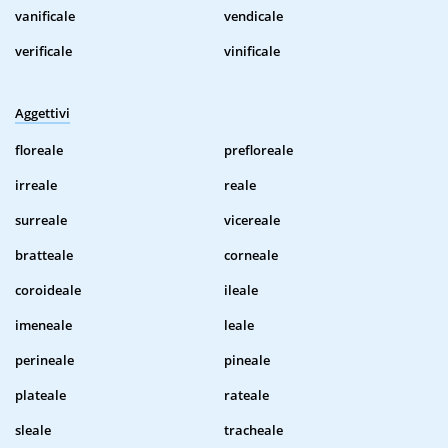
vanificale
vendicale
verificale
vinificale
Aggettivi
floreale
prefloreale
irreale
reale
surreale
vicereale
bratteale
corneale
coroideale
ileale
imeneale
leale
perineale
pineale
plateale
rateale
sleale
tracheale