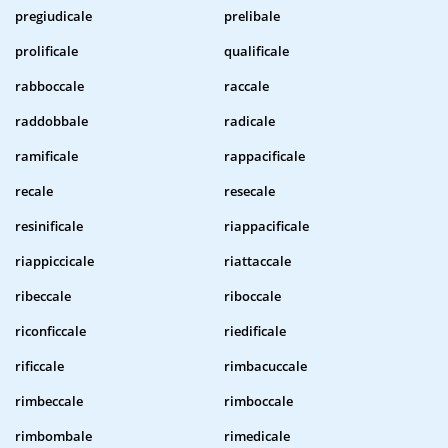
pregiudicale
prelibale
prolificale
qualificale
rabboccale
raccale
raddobbale
radicale
ramificale
rappacificale
recale
resecale
resinificale
riappacificale
riappiccicale
riattaccale
ribeccale
riboccale
riconficcale
riedificale
rificcale
rimbacuccale
rimbeccale
rimboccale
rimbombale
rimedicale