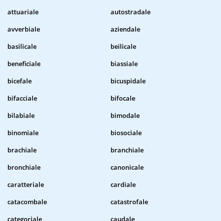
attuariale
autostradale
avverbiale
aziendale
basilicale
beilicale
beneficiale
biassiale
bicefale
bicuspidale
bifacciale
bifocale
bilabiale
bimodale
binomiale
biosociale
brachiale
branchiale
bronchiale
canonicale
caratteriale
cardiale
catacombale
catastrofale
categoriale
caudale