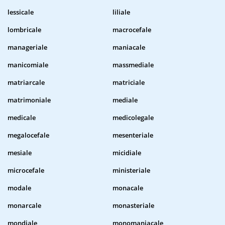
lessicale
liliale
lombricale
macrocefale
manageriale
maniacale
manicomiale
massmediale
matriarcale
matriciale
matrimoniale
mediale
medicale
medicolegale
megalocefale
mesenteriale
mesiale
micidiale
microcefale
ministeriale
modale
monacale
monarcale
monasteriale
mondiale
monomaniacale