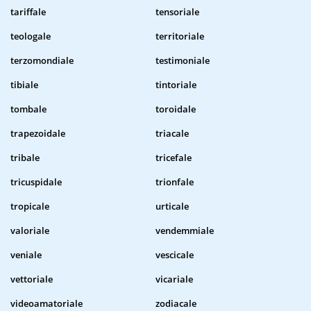
tariffale
tensoriale
teologale
territoriale
terzomondiale
testimoniale
tibiale
tintoriale
tombale
toroidale
trapezoidale
triacale
tribale
tricefale
tricuspidale
trionfale
tropicale
urticale
valoriale
vendemmiale
veniale
vescicale
vettoriale
vicariale
videoamatoriale
zodiacale