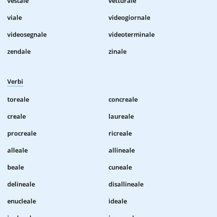
vestale
vetturale
viale
videogiornale
videosegnale
videoterminale
zendale
zinale
Verbi
toreale
concreale
creale
laureale
procreale
ricreale
alleale
allineale
beale
cuneale
delineale
disallineale
enucleale
ideale