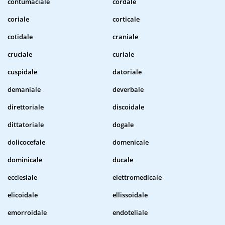
contumaciale
cordale
coriale
corticale
cotidale
craniale
cruciale
curiale
cuspidale
datoriale
demaniale
deverbale
direttoriale
discoidale
dittatoriale
dogale
dolicocefale
domenicale
dominicale
ducale
ecclesiale
elettromedicale
elicoidale
ellissoidale
emorroidale
endoteliale