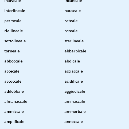
inalveale
incuneale
interlineale
nauseale
permeale
rateale
riallineale
roteale
sottolineale
sterlineale
torneale
abbarbicale
abboccale
abdicale
accecale
acciaccale
accoccale
acidificale
addobbale
aggiudicale
almanaccale
ammaccale
ammiccale
ammorbale
amplificale
annoccale