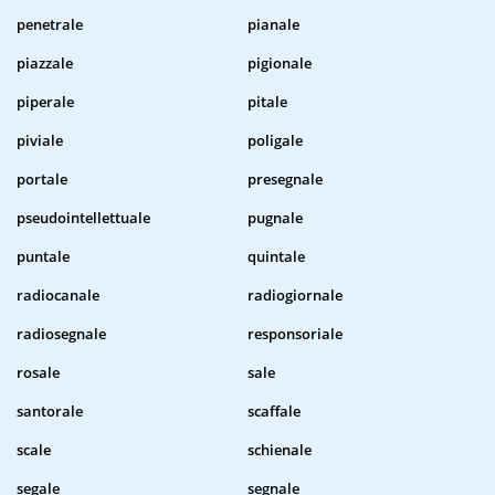
penetrale
pianale
piazzale
pigionale
piperale
pitale
piviale
poligale
portale
presegnale
pseudointellettuale
pugnale
puntale
quintale
radiocanale
radiogiornale
radiosegnale
responsoriale
rosale
sale
santorale
scaffale
scale
schienale
segale
segnale