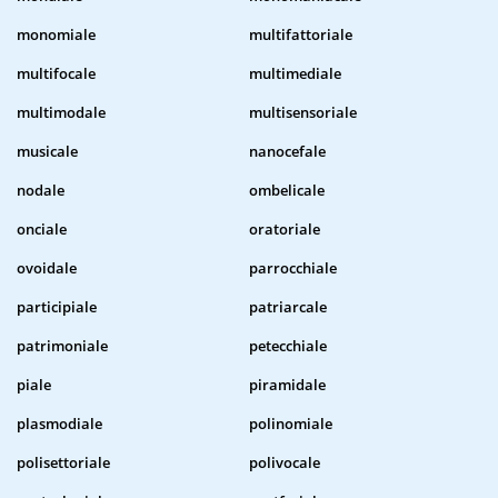
monomiale
multifattoriale
multifocale
multimediale
multimodale
multisensoriale
musicale
nanocefale
nodale
ombelicale
onciale
oratoriale
ovoidale
parrocchiale
participiale
patriarcale
patrimoniale
petecchiale
piale
piramidale
plasmodiale
polinomiale
polisettoriale
polivocale