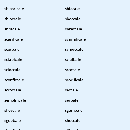
sbiascicale
sbiecale
sbloccale
sboccale
sbracale
sbreccale
scarificale
scarnificale
scerbale
schioccale
sciabicale
scialbale
scioccale
scoccale
sconficcale
scorificale
scroccale
seccale
semplificale
serbale
sfioccale
sgambale
sgobbale
shoccale