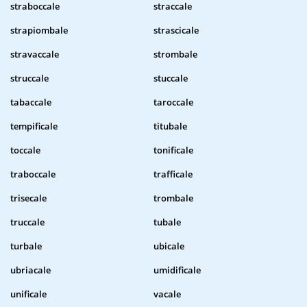
straboccale
straccale
strapiombale
strascicale
stravaccale
strombale
struccale
stuccale
tabaccale
taroccale
tempificale
titubale
toccale
tonificale
traboccale
trafficale
trisecale
trombale
truccale
tubale
turbale
ubicale
ubriacale
umidificale
unificale
vacale