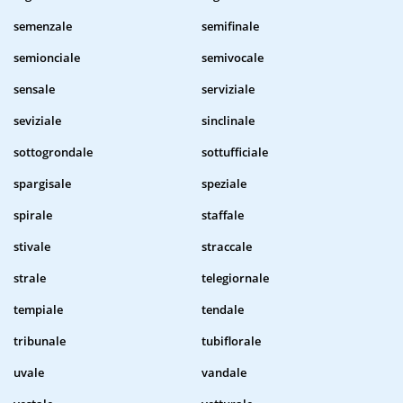
semenzale
semifinale
semionciale
semivocale
sensale
serviziale
seviziale
sinclinale
sottogrondale
sottufficiale
spargisale
speziale
spirale
staffale
stivale
straccale
strale
telegiornale
tempiale
tendale
tribunale
tubiflorale
uvale
vandale