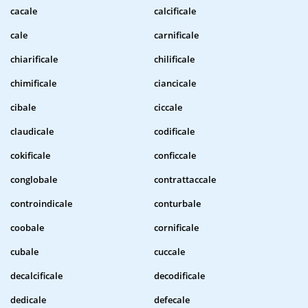
cacale
calcificale
cale
carnificale
chiarificale
chilificale
chimificale
ciancicale
cibale
ciccale
claudicale
codificale
cokificale
conficcale
conglobale
contrattaccale
controindicale
conturbale
coobale
cornificale
cubale
cuccale
decalcificale
decodificale
dedicale
defecale