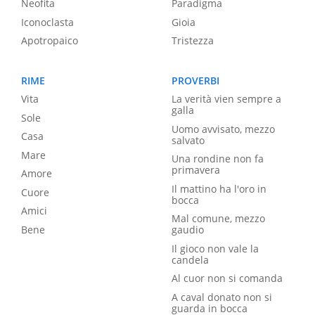
Neofita
Paradigma
Iconoclasta
Gioia
Apotropaico
Tristezza
RIME
PROVERBI
Vita
La verità vien sempre a
galla
Sole
Uomo avvisato, mezzo
Casa
salvato
Mare
Una rondine non fa
primavera
Amore
Il mattino ha l'oro in
Cuore
bocca
Amici
Mal comune, mezzo
Bene
gaudio
Il gioco non vale la
candela
Al cuor non si comanda
A caval donato non si
guarda in bocca