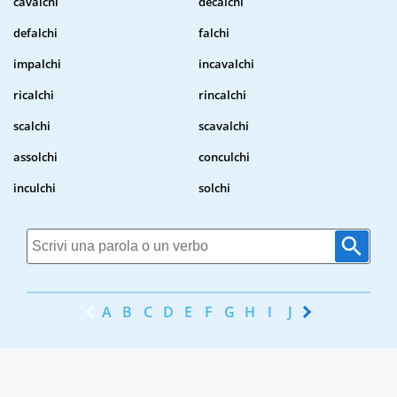
cavalchi
decalchi
defalchi
falchi
impalchi
incavalchi
ricalchi
rincalchi
scalchi
scavalchi
assolchi
conculchi
inculchi
solchi
A
B
C
D
E
F
G
H
I
J
K
L
M
N