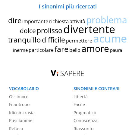
I sinonimi più ricercati
problema
dire
importante
richiesta
attività
divertente
prolisso
dolce
acume
tranquillo
difficile
permettere
amore
fare
particolare
bello
inerme
paura
SAPERE
VOCABOLARIO
SINONIMI E CONTRARI
Ossimoro
Libertà
Filantropo
Facile
Idiosincrasia
Pragmatico
Pusillanime
Conoscenza
Refuso
Riassunto