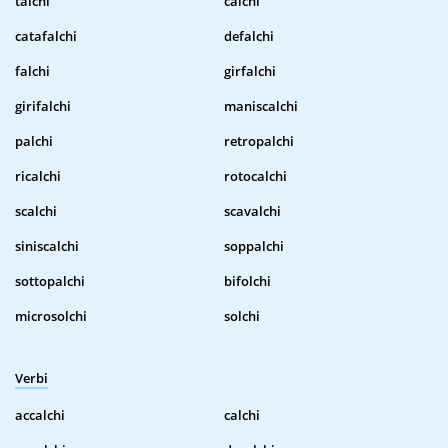
talchi
calchi
catafalchi
defalchi
falchi
girfalchi
girifalchi
maniscalchi
palchi
retropalchi
ricalchi
rotocalchi
scalchi
scavalchi
siniscalchi
soppalchi
sottopalchi
bifolchi
microsolchi
solchi
Verbi
accalchi
calchi