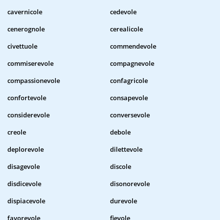
cavernicole
cedevole
cenerognole
cerealicole
civettuole
commendevole
commiserevole
compagnevole
compassionevole
confagricole
confortevole
consapevole
considerevole
conversevole
creole
debole
deplorevole
dilettevole
disagevole
discole
disdicevole
disonorevole
dispiacevole
durevole
favorevole
fievole