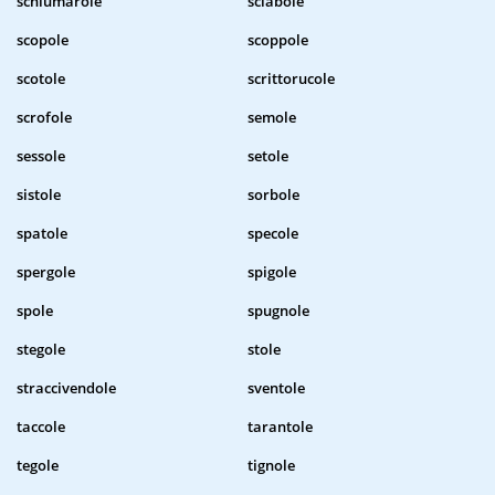
schiumarole
sciabole
scopole
scoppole
scotole
scrittorucole
scrofole
semole
sessole
setole
sistole
sorbole
spatole
specole
spergole
spigole
spole
spugnole
stegole
stole
straccivendole
sventole
taccole
tarantole
tegole
tignole