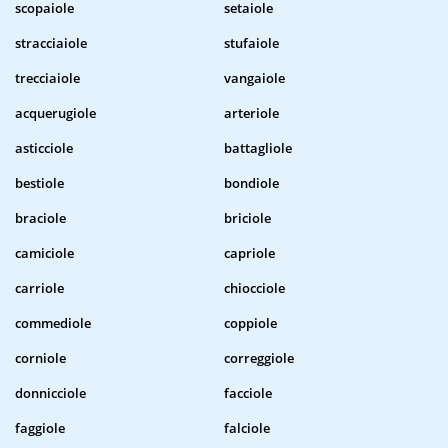
scopaiole
setaiole
stracciaiole
stufaiole
trecciaiole
vangaiole
acquerugiole
arteriole
asticciole
battagliole
bestiole
bondiole
braciole
briciole
camiciole
capriole
carriole
chiocciole
commediole
coppiole
corniole
correggiole
donnicciole
facciole
faggiole
falciole