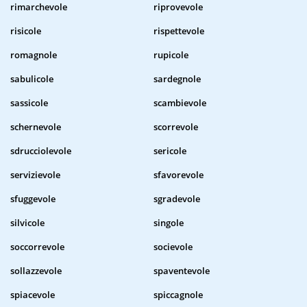
rimarchevole
riprovevole
risicole
rispettevole
romagnole
rupicole
sabulicole
sardegnole
sassicole
scambievole
schernevole
scorrevole
sdrucciolevole
sericole
servizievole
sfavorevole
sfuggevole
sgradevole
silvicole
singole
soccorrevole
socievole
sollazzevole
spaventevole
spiacevole
spiccagnole