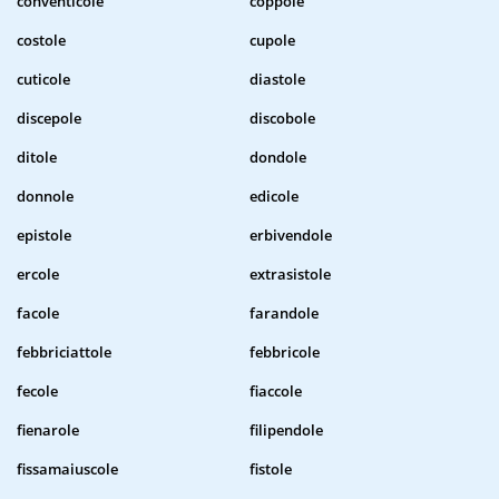
conventicole
coppole
costole
cupole
cuticole
diastole
discepole
discobole
ditole
dondole
donnole
edicole
epistole
erbivendole
ercole
extrasistole
facole
farandole
febbriciattole
febbricole
fecole
fiaccole
fienarole
filipendole
fissamaiuscole
fistole