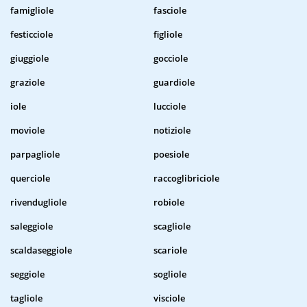
famigliole
fasciole
festicciole
figliole
giuggiole
gocciole
graziole
guardiole
iole
lucciole
moviole
notiziole
parpagliole
poesiole
querciole
raccoglibriciole
rivendugliole
robiole
saleggiole
scagliole
scaldaseggiole
scariole
seggiole
sogliole
tagliole
visciole