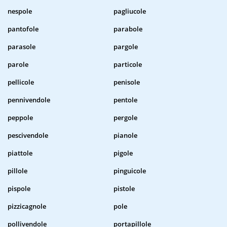
nespole
pagliucole
pantofole
parabole
parasole
pargole
parole
particole
pellicole
penisole
pennivendole
pentole
peppole
pergole
pescivendole
pianole
piattole
pigole
pillole
pinguicole
pispole
pistole
pizzicagnole
pole
pollivendole
portapillole