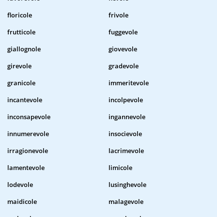
floricole
frivole
frutticole
fuggevole
giallognole
giovevole
girevole
gradevole
granicole
immeritevole
incantevole
incolpevole
inconsapevole
ingannevole
innumerevole
insocievole
irragionevole
lacrimevole
lamentevole
limicole
lodevole
lusinghevole
maidicole
malagevole