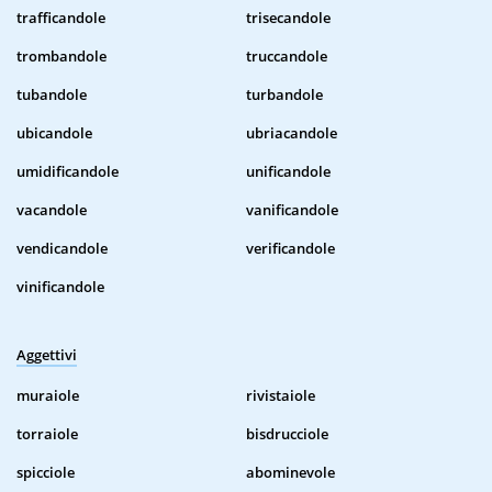
trafficandole
trisecandole
trombandole
truccandole
tubandole
turbandole
ubicandole
ubriacandole
umidificandole
unificandole
vacandole
vanificandole
vendicandole
verificandole
vinificandole
Aggettivi
muraiole
rivistaiole
torraiole
bisdrucciole
spicciole
abominevole