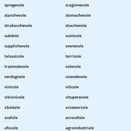
spregevole
sragionevole
stanchevole
stomachevole
strabocchevole
stucchevole
subdole
suinicole
supplichevole
svenevole
talassicole
terricole
trasmutevole
valevole
verdognole
vicendevole
vinicole
viticole
vitivinicole
vituperevole
absidale
accessoriale
acefale
acrocefale
afocale
agroindustriale