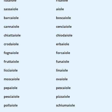
fusaiole
risaiole
sassaiole
aiole
barcaiole
boscaiole
cannaiole
cenciaiole
chiattaiole
chiodaiole
crodaiole
erbaiole
fognaiole
forcaiole
fruttaiole
funaiole
licciaiole
linaiole
moscaiole
ovaiole
pepaiole
pescaiole
pesciaiole
pizzaiole
pollaiole
schiumaiole