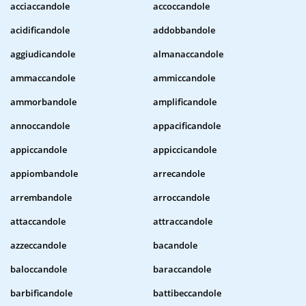
acciaccandole
accoccandole
acidificandole
addobbandole
aggiudicandole
almanaccandole
ammaccandole
ammiccandole
ammorbandole
amplificandole
annoccandole
appacificandole
appiccandole
appiccicandole
appiombandole
arrecandole
arrembandole
arroccandole
attaccandole
attraccandole
azzeccandole
bacandole
baloccandole
baraccandole
barbificandole
battibeccandole