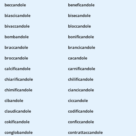
beccandole
beneficandole
biascicandole
bisecandole
bivaccandole
bloccandole
bombandole
bonificandole
braccandole
brancicandole
broccandole
cacandole
calcificandole
carnificandole
chiarificandole
chilificandole
chimificandole
ciancicandole
cibandole
ciccandole
claudicandole
codificandole
cokificandole
conficcandole
conglobandole
contrattaccandole