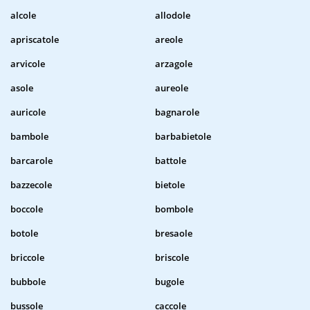
alcole
allodole
apriscatole
areole
arvicole
arzagole
asole
aureole
auricole
bagnarole
bambole
barbabietole
barcarole
battole
bazzecole
bietole
boccole
bombole
botole
bresaole
briccole
briscole
bubbole
bugole
bussole
caccole