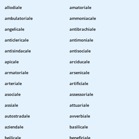
allodiale
amatoriale
ambulatoriale
ammoniacale
angelicale
antibrachiale
anticlericale
antimoniale
antisindacale
antisociale
apicale
arciducale
armatoriale
arsenicale
arteriale
artificiale
asociale
assessoriale
assiale
attuariale
autostradale
avverbiale
aziendale
basilicale
beilicale
beneficiale