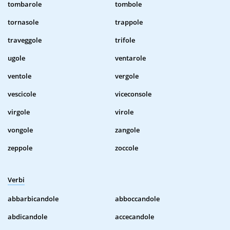
tombarole
tombole
tornasole
trappole
traveggole
trifole
ugole
ventarole
ventole
vergole
vescicole
viceconsole
virgole
virole
vongole
zangole
zeppole
zoccole
Verbi
abbarbicandole
abboccandole
abdicandole
accecandole