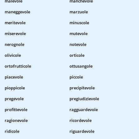
malevole
manchevole
maneggevole
marzuole
meritevole
minuscole
miserevole
mutevole
nerognole
notevole
olivicole
orticole
ortofrutticole
ottusangole
piacevole
piccole
pioppicole
precipitevole
pregevole
pregiudizievole
profittevole
ragguardevole
ragionevole
ricordevole
ridicole
riguardevole