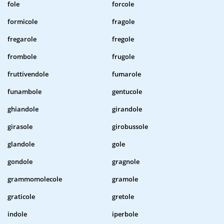
fole
forcole
formicole
fragole
fregarole
fregole
frombole
frugole
fruttivendole
fumarole
funambole
gentucole
ghiandole
girandole
girasole
girobussole
glandole
gole
gondole
gragnole
grammomolecole
gramole
graticole
gretole
indole
iperbole