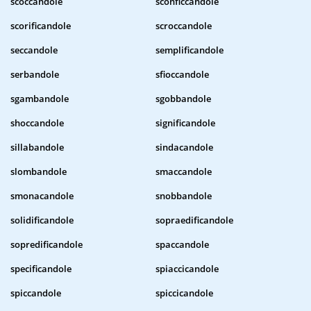
scoccandole
sconficcandole
scorificandole
scroccandole
seccandole
semplificandole
serbandole
sfioccandole
sgambandole
sgobbandole
shoccandole
significandole
sillabandole
sindacandole
slombandole
smaccandole
smonacandole
snobbandole
solidificandole
sopraedificandole
sopredificandole
spaccandole
specificandole
spiaccicandole
spiccandole
spiccicandole