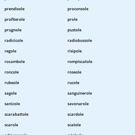
prendisole
proconsole
profiterole
prole
prugnole
pustole
radicicole
radiobussole
regole
risipole
rocambole
rompiscatole
roncole
roseole
rubeole
rucole
sagole
sanguinerole
sanicole
savonarole
scarabattole
scardole
scarole
scatole