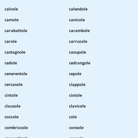
calcole
calendole
camole
canicole
carabattole
carambole
carole
carrucole
castagnole
casupole
cedole
cedrangole
cenerentole
cepole
cercasole
ciappole
cintole
ciotole
clausole
clavicole
coccole
cole
combriccole
console