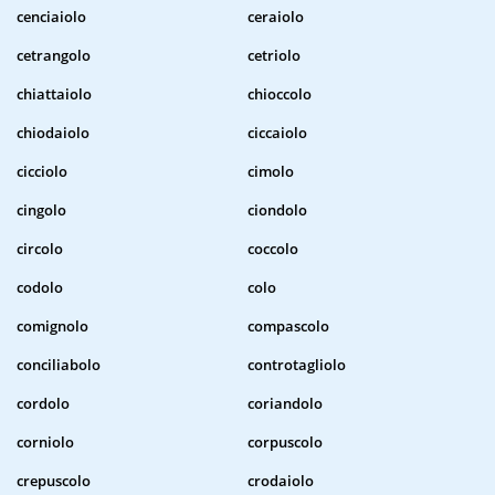
cenciaiolo
ceraiolo
cetrangolo
cetriolo
chiattaiolo
chioccolo
chiodaiolo
ciccaiolo
cicciolo
cimolo
cingolo
ciondolo
circolo
coccolo
codolo
colo
comignolo
compascolo
conciliabolo
controtagliolo
cordolo
coriandolo
corniolo
corpuscolo
crepuscolo
crodaiolo