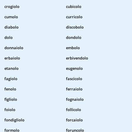
crogiolo
cubicolo
cumolo
curricolo
diabolo
discobolo
dolo
dondolo
donnaiolo
embolo
erbaiolo
erbivendolo
etanolo
eugenolo
fagiolo
fascicolo
fenolo
ferraiolo
figliolo
fognaiolo
foiolo
follicolo
fondigliolo
forcaiolo
formolo
foruncolo