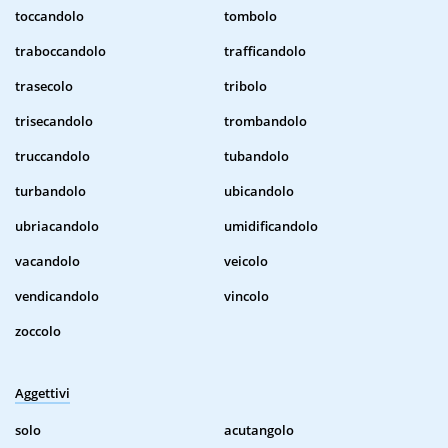
toccandolo
tombolo
traboccandolo
trafficandolo
trasecolo
tribolo
trisecandolo
trombandolo
truccandolo
tubandolo
turbandolo
ubicandolo
ubriacandolo
umidificandolo
vacandolo
veicolo
vendicandolo
vincolo
zoccolo
Aggettivi
solo
acutangolo