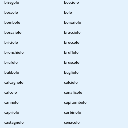
bisegolo
bocciolo
boccolo
bolo
bombolo
borsaiolo
boscaiolo
bracciolo
briciolo
broccolo
bronchiolo
bruffolo
brufolo
bruscolo
bubbolo
bugliolo
calcagnolo
calciolo
calcolo
canalicolo
cannolo
capitombolo
capriolo
carbinolo
castagnolo
cenacolo