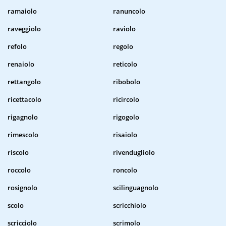
ramaiolo
ranuncolo
raveggiolo
raviolo
refolo
regolo
renaiolo
reticolo
rettangolo
ribobolo
ricettacolo
ricircolo
rigagnolo
rigogolo
rimescolo
risaiolo
riscolo
rivendugliolo
roccolo
roncolo
rosignolo
scilinguagnolo
scolo
scricchiolo
scricciolo
scrimolo