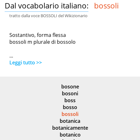
Dal vocabolario italiano:
bossoli
tratto dalla voce BOSSOLI del Wikizionario
Sostantivo, forma flessa
bossoli m plurale di bossolo
...
Leggi tutto >>
bosone
bosoni
boss
bosso
bossoli
botanica
botanicamente
botanico