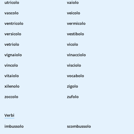
utricolo
vaiolo
vascolo
veicolo
ventricolo
vermicolo
versicolo
vestibolo
vetriolo
vicolo
vignaiolo
vinacciolo
vincolo
visciolo
vitaiolo
vocabolo
xilenolo
zigolo
zoccolo
zufolo
Verbi
imbussolo
scombussolo