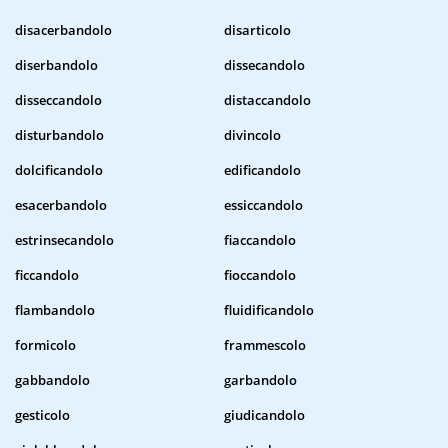
disacerbandolo
disarticolo
diserbandolo
dissecandolo
disseccandolo
distaccandolo
disturbandolo
divincolo
dolcificandolo
edificandolo
esacerbandolo
essiccandolo
estrinsecandolo
fiaccandolo
ficcandolo
fioccandolo
flambandolo
fluidificandolo
formicolo
frammescolo
gabbandolo
garbandolo
gesticolo
giudicandolo