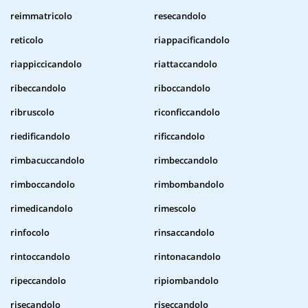
reimmatricolo
resecandolo
reticolo
riappacificandolo
riappiccicandolo
riattaccandolo
ribeccandolo
riboccandolo
ribruscolo
riconficcandolo
riedificandolo
rificcandolo
rimbacuccandolo
rimbeccandolo
rimboccandolo
rimbombandolo
rimedicandolo
rimescolo
rinfocolo
rinsaccandolo
rintoccandolo
rintonacandolo
ripeccandolo
ripiombandolo
risecandolo
riseccandolo