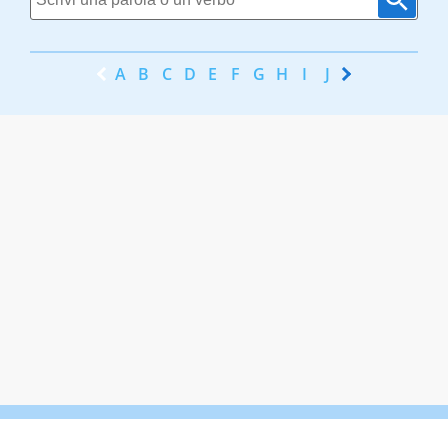
A
B
C
D
E
F
G
H
I
J
K
L
M
N