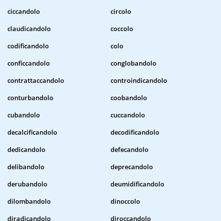
ciccandolo
circolo
claudicandolo
coccolo
codificandolo
colo
conficcandolo
conglobandolo
contrattaccandolo
controindicandolo
conturbandolo
coobandolo
cubandolo
cuccandolo
decalcificandolo
decodificandolo
dedicandolo
defecandolo
delibandolo
deprecandolo
derubandolo
deumidificandolo
dilombandolo
dinoccolo
diradicandolo
diroccandolo