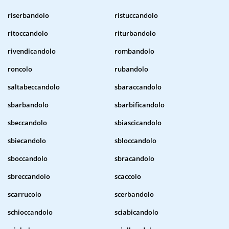
riserbandolo
ristuccandolo
ritoccandolo
riturbandolo
rivendicandolo
rombandolo
roncolo
rubandolo
saltabeccandolo
sbaraccandolo
sbarbandolo
sbarbificandolo
sbeccandolo
sbiascicandolo
sbiecandolo
sbloccandolo
sboccandolo
sbracandolo
sbreccandolo
scaccolo
scarrucolo
scerbandolo
schioccandolo
sciabicandolo