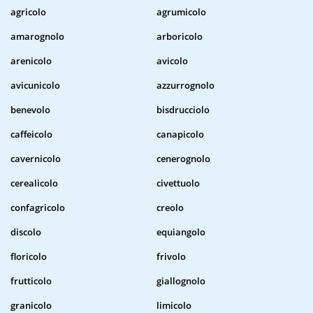
agricolo
agrumicolo
amarognolo
arboricolo
arenicolo
avicolo
avicunicolo
azzurrognolo
benevolo
bisdrucciolo
caffeicolo
canapicolo
cavernicolo
cenerognolo
cerealicolo
civettuolo
confagricolo
creolo
discolo
equiangolo
floricolo
frivolo
frutticolo
giallognolo
granicolo
limicolo