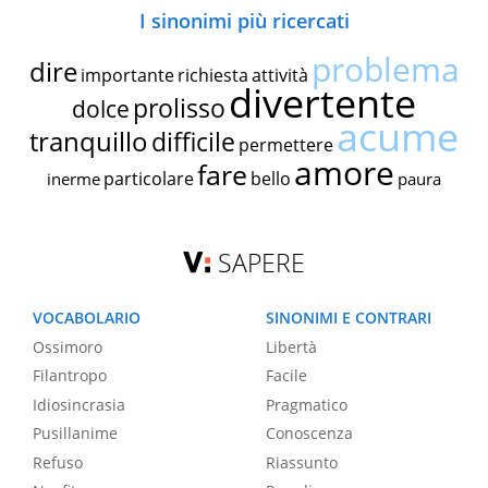
I sinonimi più ricercati
problema
dire
importante
richiesta
attività
divertente
prolisso
dolce
acume
tranquillo
difficile
permettere
amore
fare
particolare
bello
inerme
paura
SAPERE
VOCABOLARIO
SINONIMI E CONTRARI
Ossimoro
Libertà
Filantropo
Facile
Idiosincrasia
Pragmatico
Pusillanime
Conoscenza
Refuso
Riassunto