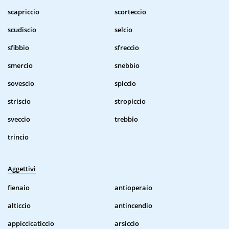
scapriccio
scorteccio
scudiscio
selcio
sfibbio
sfreccio
smercio
snebbio
sovescio
spiccio
striscio
stropiccio
sveccio
trebbio
trincio
Aggettivi
fienaio
antioperaio
alticcio
antincendio
appiccicaticcio
arsiccio