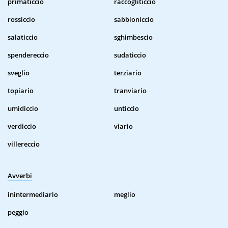
primaticcio
raccogliticcio
rossiccio
sabbioniccio
salaticcio
sghimbescio
spendereccio
sudaticcio
sveglio
terziario
topiario
tranviario
umidiccio
unticcio
verdiccio
viario
villereccio
Avverbi
inintermediario
meglio
peggio