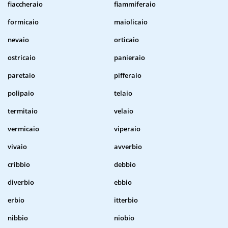
fiaccheraio
fiammiferaio
formicaio
maiolicaio
nevaio
orticaio
ostricaio
panieraio
paretaio
pifferaio
polipaio
telaio
termitaio
velaio
vermicaio
viperaio
vivaio
avverbio
cribbio
debbio
diverbio
ebbio
erbio
itterbio
nibbio
niobio