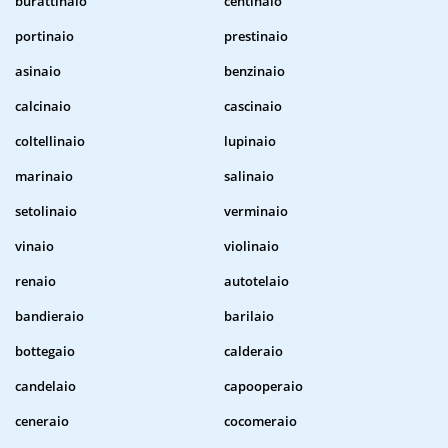
burattinaio
centinaio
portinaio
prestinaio
asinaio
benzinaio
calcinaio
cascinaio
coltellinaio
lupinaio
marinaio
salinaio
setolinaio
verminaio
vinaio
violinaio
renaio
autotelaio
bandieraio
barilaio
bottegaio
calderaio
candelaio
capooperaio
ceneraio
cocomeraio