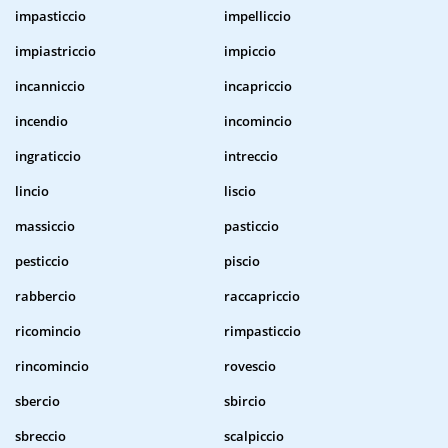
impasticcio
impelliccio
impiastriccio
impiccio
incanniccio
incapriccio
incendio
incomincio
ingraticcio
intreccio
lincio
liscio
massiccio
pasticcio
pesticcio
piscio
rabbercio
raccapriccio
ricomincio
rimpasticcio
rincomincio
rovescio
sbercio
sbircio
sbreccio
scalpiccio