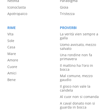
Neofita
Paradigma
Iconoclasta
Gioia
Apotropaico
Tristezza
RIME
PROVERBI
Vita
La verità vien sempre a
galla
Sole
Uomo avvisato, mezzo
Casa
salvato
Mare
Una rondine non fa
primavera
Amore
Il mattino ha l'oro in
Cuore
bocca
Amici
Mal comune, mezzo
Bene
gaudio
Il gioco non vale la
candela
Al cuor non si comanda
A caval donato non si
guarda in bocca