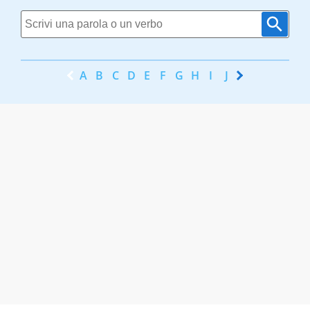
A
B
C
D
E
F
G
H
I
J
K
L
M
N