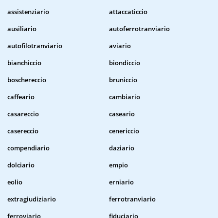
assistenziario
attaccaticcio
ausiliario
autoferrotranviario
autofilotranviario
aviario
bianchiccio
biondiccio
boschereccio
bruniccio
caffeario
cambiario
casareccio
caseario
casereccio
cenericcio
compendiario
daziario
dolciario
empio
eolio
erniario
extragiudiziario
ferrotranviario
ferroviario
fiduciario