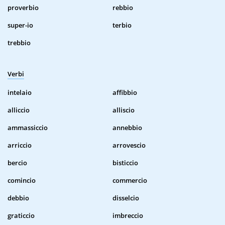
proverbio
rebbio
super-io
terbio
trebbio
Verbi
intelaio
affibbio
alliccio
alliscio
ammassiccio
annebbio
arriccio
arrovescio
bercio
bisticcio
comincio
commercio
debbio
disselcio
graticcio
imbreccio