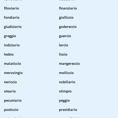
filoviario
finanziario
fondiario
gialliccio
giudiziario
godereccio
greggio
guercio
indiziario
lercio
lesbio
liscio
malaticcio
mangereccio
merovingio
molliccio
nericcio
nobiliario
oleario
olimpio
pecuniario
peggio
posticcio
presidiario