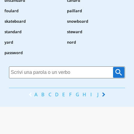
bistandard
canard
foulard
paillard
skateboard
snowboard
standard
steward
yard
nord
password
A
B
C
D
E
F
G
H
I
J
K
L
M
N