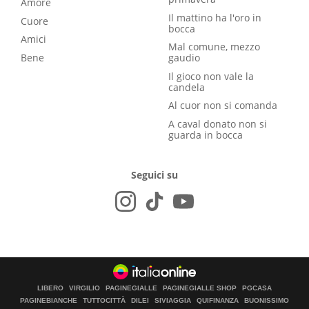
Amore
Il mattino ha l'oro in
Cuore
bocca
Amici
Mal comune, mezzo
Bene
gaudio
Il gioco non vale la
candela
Al cuor non si comanda
A caval donato non si
guarda in bocca
Seguici su
LIBERO
VIRGILIO
PAGINEGIALLE
PAGINEGIALLE SHOP
PGCASA
PAGINEBIANCHE
TUTTOCITTÀ
DILEI
SIVIAGGIA
QUIFINANZA
BUONISSIMO