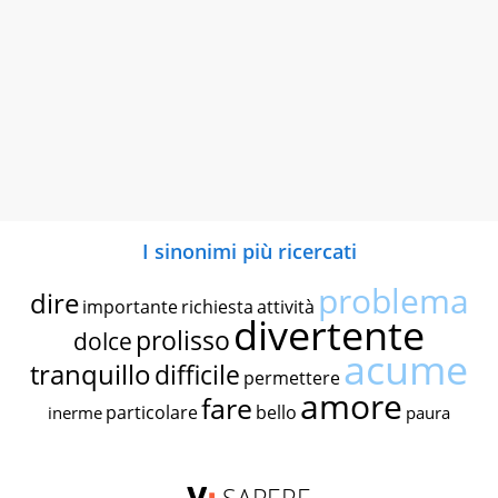
I sinonimi più ricercati
problema
dire
importante
richiesta
attività
divertente
prolisso
dolce
acume
tranquillo
difficile
permettere
amore
fare
particolare
bello
inerme
paura