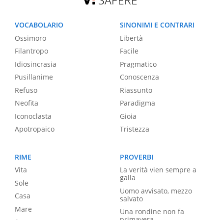
SAPERE
VOCABOLARIO
SINONIMI E CONTRARI
Ossimoro
Libertà
Filantropo
Facile
Idiosincrasia
Pragmatico
Pusillanime
Conoscenza
Refuso
Riassunto
Neofita
Paradigma
Iconoclasta
Gioia
Apotropaico
Tristezza
RIME
PROVERBI
Vita
La verità vien sempre a
galla
Sole
Uomo avvisato, mezzo
Casa
salvato
Mare
Una rondine non fa
primavera