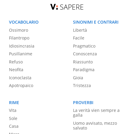
SAPERE
VOCABOLARIO
SINONIMI E CONTRARI
Ossimoro
Libertà
Filantropo
Facile
Idiosincrasia
Pragmatico
Pusillanime
Conoscenza
Refuso
Riassunto
Neofita
Paradigma
Iconoclasta
Gioia
Apotropaico
Tristezza
RIME
PROVERBI
Vita
La verità vien sempre a
galla
Sole
Uomo avvisato, mezzo
Casa
salvato