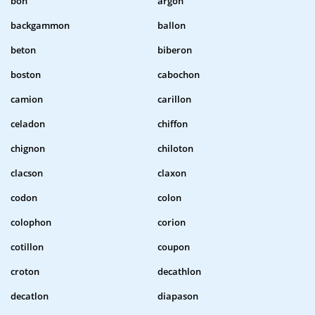
bon
argon
backgammon
ballon
beton
biberon
boston
cabochon
camion
carillon
celadon
chiffon
chignon
chiloton
clacson
claxon
codon
colon
colophon
corion
cotillon
coupon
croton
decathlon
decatlon
diapason