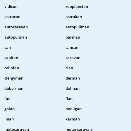
vidicon
zooplancton
astracan
astrakan
autocaravan
autopullman
autopulman
barman
can
cancan
capitan
caravan
cellofan
clan
clergyman
desman
doberman
dolman
fan
flan
golan
hooligan
iman
karman
motocaravan
motorcaravan