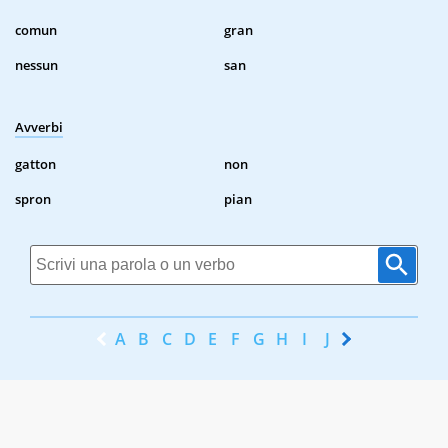
comun
gran
nessun
san
Avverbi
gatton
non
spron
pian
A
B
C
D
E
F
G
H
I
J
K
L
M
N