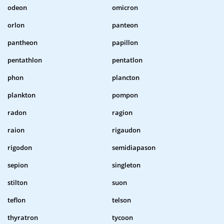
odeon
omicron
orlon
panteon
pantheon
papillon
pentathlon
pentatlon
phon
plancton
plankton
pompon
radon
ragion
raion
rigaudon
rigodon
semidiapason
sepion
singleton
stilton
suon
teflon
telson
thyratron
tycoon