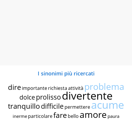
I sinonimi più ricercati
problema
dire
importante
richiesta
attività
divertente
prolisso
dolce
acume
tranquillo
difficile
permettere
amore
fare
particolare
bello
inerme
paura