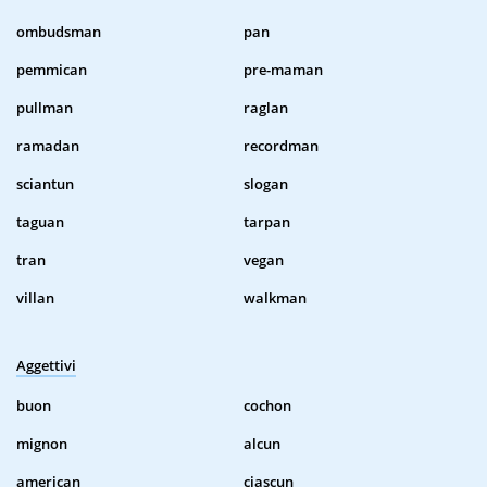
ombudsman
pan
pemmican
pre-maman
pullman
raglan
ramadan
recordman
sciantun
slogan
taguan
tarpan
tran
vegan
villan
walkman
Aggettivi
buon
cochon
mignon
alcun
american
ciascun