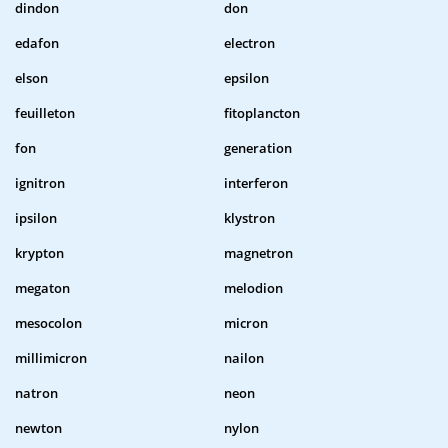
dindon
don
edafon
electron
elson
epsilon
feuilleton
fitoplancton
fon
generation
ignitron
interferon
ipsilon
klystron
krypton
magnetron
megaton
melodion
mesocolon
micron
millimicron
nailon
natron
neon
newton
nylon