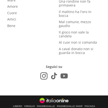
Mare
Una rondine non fa
primavera
Amore
Il mattino ha l'oro in
Cuore
bocca
Amici
Mal comune, mezzo
Bene
gaudio
Il gioco non vale la
candela
Al cuor non si comanda
A caval donato non si
guarda in bocca
Seguici su
LIBERO
VIRGILIO
PAGINEGIALLE
PAGINEGIALLE SHOP
PGCASA