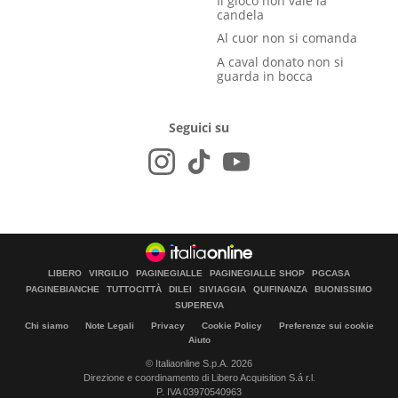
Il gioco non vale la
candela
Al cuor non si comanda
A caval donato non si
guarda in bocca
Seguici su
LIBERO
VIRGILIO
PAGINEGIALLE
PAGINEGIALLE SHOP
PGCASA
PAGINEBIANCHE
TUTTOCITTÀ
DILEI
SIVIAGGIA
QUIFINANZA
BUONISSIMO
SUPEREVA
Chi siamo
Note Legali
Privacy
Cookie Policy
Preferenze sui cookie
Aiuto
© Italiaonline S.p.A. 2026
Direzione e coordinamento di Libero Acquisition S.á r.l.
P. IVA 03970540963