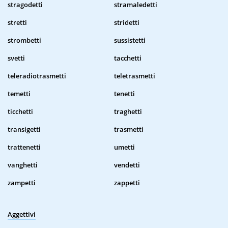
stragodetti
stramaledetti
stretti
stridetti
strombetti
sussistetti
svetti
tacchetti
teleradiotrasmetti
teletrasmetti
temetti
tenetti
ticchetti
traghetti
transigetti
trasmetti
trattenetti
umetti
vanghetti
vendetti
zampetti
zappetti
Aggettivi