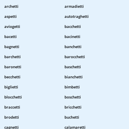
archetti
armadietti
aspetti
autotraghetti
aviogetti
bacchetti
bacetti
bacinetti
bagnetti
banchetti
barchetti
barocchetti
baronetti
baschetti
becchetti
bianchetti
biglietti
bimbetti
blocchetti
boschetti
braccetti
bricchetti
brodetti
buchetti
cagnetti
calamaretti