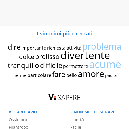
I sinonimi più ricercati
problema
dire
importante
richiesta
attività
divertente
prolisso
dolce
acume
tranquillo
difficile
permettere
amore
fare
particolare
bello
inerme
paura
SAPERE
VOCABOLARIO
SINONIMI E CONTRARI
Ossimoro
Libertà
Filantropo
Facile