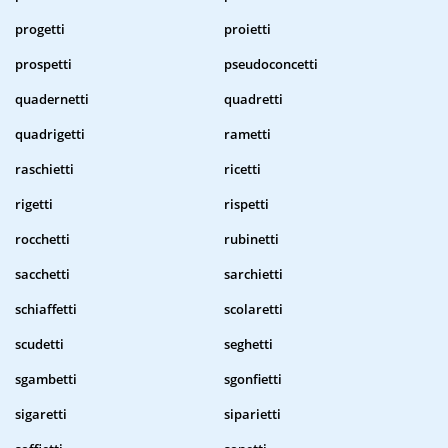
progetti
proietti
prospetti
pseudoconcetti
quadernetti
quadretti
quadrigetti
rametti
raschietti
ricetti
rigetti
rispetti
rocchetti
rubinetti
sacchetti
sarchietti
schiaffetti
scolaretti
scudetti
seghetti
sgambetti
sgonfietti
sigaretti
siparietti