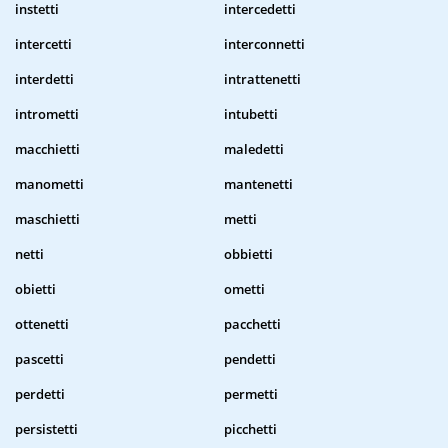
instetti
intercedetti
intercetti
interconnetti
interdetti
intrattenetti
intrometti
intubetti
macchietti
maledetti
manometti
mantenetti
maschietti
metti
netti
obbietti
obietti
ometti
ottenetti
pacchetti
pascetti
pendetti
perdetti
permetti
persistetti
picchetti