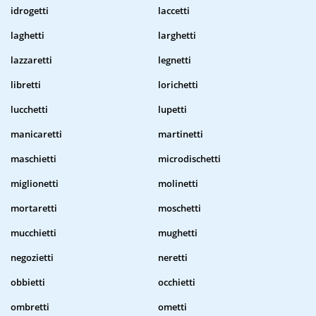
idrogetti
laccetti
laghetti
larghetti
lazzaretti
legnetti
libretti
lorichetti
lucchetti
lupetti
manicaretti
martinetti
maschietti
microdischetti
miglionetti
molinetti
mortaretti
moschetti
mucchietti
mughetti
negozietti
neretti
obbietti
occhietti
ombretti
ometti