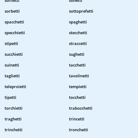
soffietti
sonetti
sorbetti
sottoprefetti
spacchetti
spaghetti
specchietti
stecchetti
stipetti
straccetti
succhietti
sughetti
suinetti
tacchetti
taglietti
tavolinetti
teleproietti
tempietti
tipetti
tocchetti
torchietti
trabocchetti
traghetti
trincetti
trinchetti
tronchetti