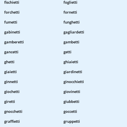
fischietti
foglietti
forchetti
fornetti
fumetti
funghetti
gabinetti
gagliardetti
gamberetti
gambetti
gancetti
getti
ghetti
ghiaietti
giaietti
giardinetti
ginnetti
ginocchietti
giochetti
giovinetti
giretti
giubbetti
gnocchetti
goccetti
graffietti
gruppetti